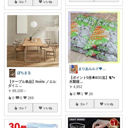
コレ
いいね
まりあルルド💗ご購入感謝です💗
ぽちまる
【ポイント5倍🔔8/31迄】🐈️🐾
【テーブル単品】Noèle ノエル
木製猫
...
ダイニ
...
￥
4,952
￥
89,100～
0
1
26
0
0
269
コレ
いいね
コレ
いいね