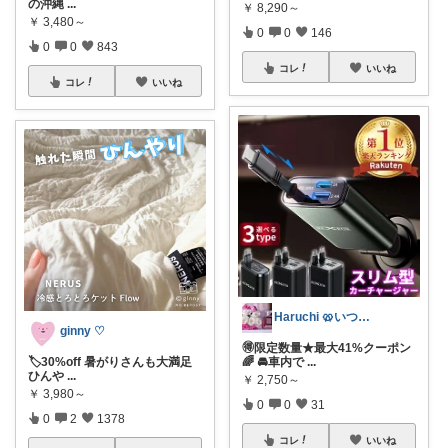
の沖縄
...
￥
8,290～
￥
3,480～
0
0
146
0
0
843
コレ
いいね
コレ
いいね
Haruchi 🥨いつもありがとう🌸
ginny ♡
🉐限定数量★最大41%クーポン
🏷️30%off 暑がりさんも大満足
🌈 🚘車内で
...
ひんや
...
￥
2,750～
￥
3,980～
0
0
31
0
2
1378
コレ
いいね