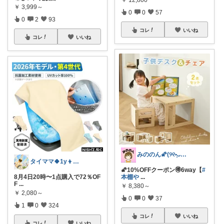
￥
3,999～
0
0
57
0
2
93
コレ
いいね
コレ
いいね
みののん🌠(୨୧•͈ᴗ•͈)感謝♡
タイママ🍀1y👦のママ
🌠10%OFFクーポン🉐6way【
#
8月4日20時〜1点購入で72％OF
本棚や
...
F
...
￥
8,380～
￥
2,080～
0
0
37
1
0
324
コレ
いいね
コレ
いいね