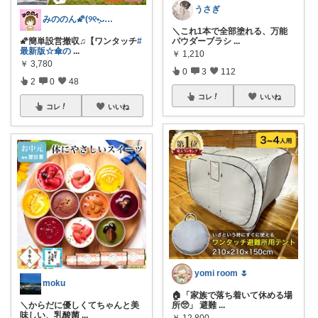
うさぎ‪
みののん🌠(୨୧•͈ᴗ•͈)感謝♡
＼これ1本で全部塗れる、万能
🌠簡単設営撤収♫【ワンタッチ
#
パウダーブラシ
...
最新版☆傘の
...
￥
1,210
￥
3,780
0
3
112
2
0
48
コレ
いいね
コレ
いいね
yomi room 🌷
moku
🏠「家族で落ち着いて休める場
＼からだに優しくてちゃんと美
所🥺」 避難
...
味しい、乳酸菌
...
￥
12,800