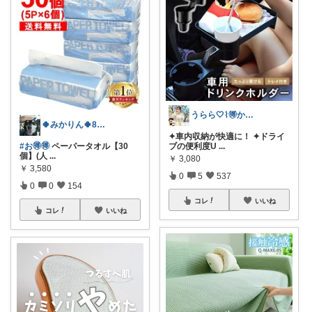
うらら🤍⌇🉐かわいい暮らし
🍀みかりん🍀8月宜しくお願いします✨
✦車内収納が快適に！ ✦ドライ
#お🉐🉐
ペーパータオル【30
ブの便利度U
...
個】(⁠人⁠
...
￥
3,080
￥
3,580
0
5
537
0
0
154
コレ
いいね
コレ
いいね