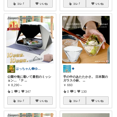
コレ
いいね
コレ
いいね
はっちゃん🐝ゆるレビュー
🍀
公園や海に着いて最初のミッシ
手の中のあたたかさ。 日本製の
ョン… 「テ
...
ガラス小鉢、
...
￥
8,290～
￥
660
1
1
347
0
1
130
コレ
いいね
コレ
いいね