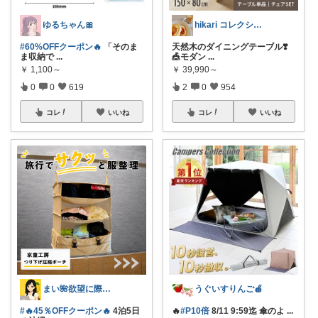
ゆるちゃん🎀
hikari コレクション見てね✨
#60%OFFクーポン🔥
「そのま
天然木のダイニングテーブル❣️
ま収納で
...
🎪モダン
...
￥
1,100～
￥
39,990～
0
0
619
2
0
954
コレ
いいね
コレ
いいね
まい🌺欲望に際限なしフルタイムワーママ
うぐいすりんご🍎
#🔥45％OFFクーポン🔥
4泊5日
🔥
#P10倍
8/11 9:59迄 傘のよ
...