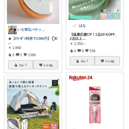
はな
いろ🐻元パティシエ🍫
【猛暑応援CP！1点20％OFF、
🔥【
#ｸｰﾎﾟﾝ利用で1386円】
𓊆8/
2点以上
...
...
￥
1,350～
￥
1,980
0
0
536
3
2
1380
コレ
いいね
コレ
いいね