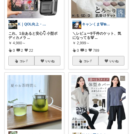
K｜QOL向上・良品選定室
キャンくま🐻‍❄️ママのラク暮らし
これ、1台あると安心👇 小型ボ
＼レビュー9千件のケット、気
ディカメラ
...
になってる🐻‍
...
￥
4,980～
￥
2,999～
0
2
22
0
0
789
コレ
いいね
コレ
いいね