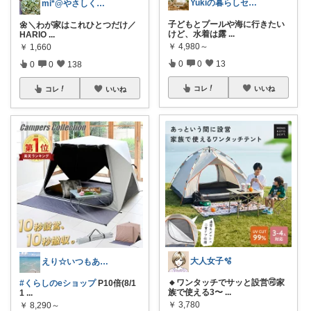
Yukiの暮らしセレクト★
mi*@やさしく整う暮らし
子どもとプールや海に行きたい
🌼＼わが家はこれひとつだけ／
けど、水着は露
...
HARIO
...
￥
4,980～
￥
1,660
0
0
13
0
0
138
コレ
いいね
コレ
いいね
大人女子🫧
えり☆いつもありがとうございます
🔸ワンタッチでサッと設営🉑家
#くらしのeショップ
P10倍(8/1
族で使える3〜
...
1
...
￥
3,780
￥
8,290～