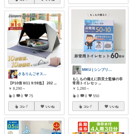
MIKU | シンプリスト主婦
さるりんごオススメちょっとしたプレゼント
もしもの備えに防災士監修の非
【P10倍 8/11 9:59迄】 202
...
常用トイレセッ
...
￥
8,290～
￥
1,280～
0
0
75
0
0
550
コレ
いいね
コレ
いいね