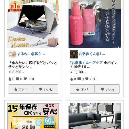
まるねこ@暮らしと子育て🐈️🌸
お散歩くん@1日1万歩歩く人
『傘みたいに広げるだけ パッと
#お散歩くんヘアケア
◆ポイン
サッとサンシ
...
ト10倍！8
...
￥
8,290～
￥
1,100～
0
0
110
0
0
231
コレ
いいね
コレ
いいね