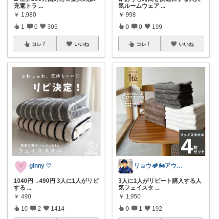
充電トラ
...
気ルームウェア
...
￥
1,980
￥
998
1
0
305
0
0
199
コレ
いいね
コレ
いいね
ginny ♡
リョウ🏕️🏍️アウトドア・バイク
1040円→490円 3人に1人がリピ
3人に1人がリピート購入する人
する
...
気フェイスタ
...
￥
490
￥
1,950
10
2
1414
0
1
192