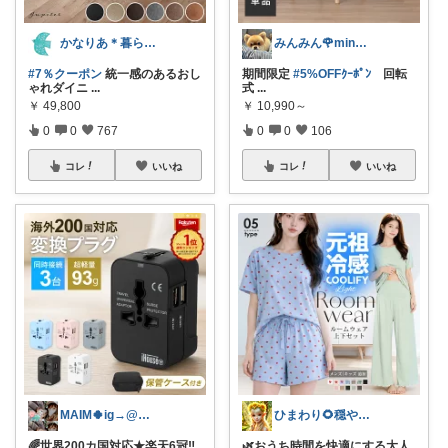
かなりあ＊暮らしのマルシェ
みんみん🌹minminღ
#7％クーポン
統一感のあるおし
期間限定
#5%OFFｸｰﾎﾟﾝ
回転
ゃれダイニ
...
式
...
￥
49,800
￥
10,990～
0
0
767
0
0
106
コレ
いいね
コレ
いいね
MAIM🍀ig→@maim_419
ひまわり🌻穏やかな暮らし
🌈世界200カ国対応★楽天6冠‼︎
🌿おうち時間を快適にする大人