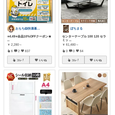
おもち🐹快適暮らし🌸オリ写🪴
ぽちまる
⭐️4.49⭐️全品10%OFFクーポン★
センターテーブル 100 120 セラ
...
ミッ
...
￥
2,280～
￥
61,480～
6
2
837
0
0
64
コレ
いいね
コレ
いいね