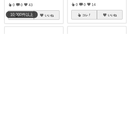
0
0
14
0
0
43
10,000
件
以上
コレ
いいね
コレ
いいね
あやの｜整う暮らしROOM
猫P🌷暮らしの中で見つけたお気に入り
🏕️🌞 誰でも簡単！パッと広がる
和風テーブル✨和室にもモダン
ポップアッ
...
なお部屋にも合
...
￥
4,080～
￥
38,940～
1
0
304
0
1
45
コレ
いいね
コレ
いいね