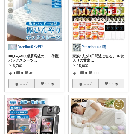
🦄reika🍃ｲﾝﾃﾘｱ🕊感謝💐
Ytarobousai備蓄食料、防災用品
👑ひんやり感最高値の、一体型
家族4人が3日間過ごせる、36食
ボックスシーツ
...
入りの非常
...
￥
6,780～
￥
15,800
0
0
40
1
0
111
コレ
いいね
コレ
いいね