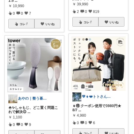
1:5
...
￥
39,990
￥
10,990
2
0
819
0
0
7
コレ
いいね
コレ
いいね
💚👧❤️トトさん 8月🥵
あやの｜整う暮らしROOM
👧🉐 クーポン使用で3980円★
🍚✨しゃもじ、どこ置く問題こ
8/7
...
れで解決😊
...
￥
4,980
￥
1,100
0
0
6
0
0
9
コレ
いいね