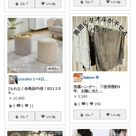
コレ
いいね
コレ
いいね
𝑺𝒂𝒌𝒖𝒓𝒂 🌸
yusuke/ 1〜6日購入感謝♫
洗濯ハンガー。 ♡使用歴約3
[もれなく全商品P5倍！8/11 1:5
年、太陽に当た
...
9
...
￥
3,580
￥
10,990
1
0
299
0
0
11
コレ
いいね
コレ
いいね