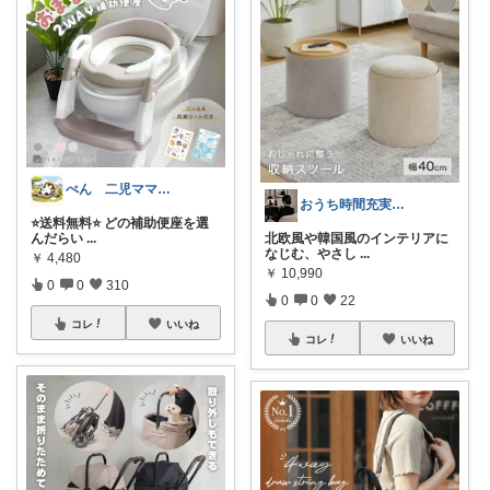
ぺん 二児ママ ゆるんとライフ
おうち時間充実★okamoto Room
⭐️送料無料⭐️ どの補助便座を選
んだらい
...
北欧風や韓国風のインテリアに
なじむ、やさし
...
￥
4,480
￥
10,990
0
0
310
0
0
22
コレ
いいね
コレ
いいね