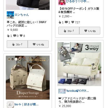
ひるゆう♡小学生2児ママ
【40％OFFクーポン】ガラス製
&食洗機対
...
ロンちゃん
￥
2,280～
🌟これ、絶対に欲しい！3WAY
1
1
727
バッグの決定
...
￥
9,680
コレ
いいね
1
0
8
コレ
いいね
🦄reika🍃ｲﾝﾃﾘｱ🕊感謝💐
👑ソファとベッドが一度に揃
う、弾力性抜群の
...
bu-✨｜好きが積もるROOM
￥
25,990