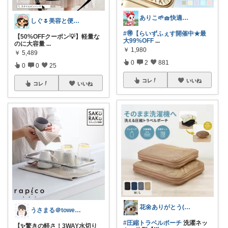
ありこ🌱🧺快適な暮らし雑貨🌻
しぐ🌷美容と便利な小物🍀
#🉐【らいずふぇす開催中★最
【50%OFFクーポン💡】軽量な
大99%OFF
...
のに大容量
...
￥
1,980
￥
5,489
0
2
881
0
0
25
コレ
いいね
コレ
いいね
花🌼ありがとう(*･ω･)*_ _)ﾍ
うさまる＠tower愛好家
#圧縮トラベルポーチ
洗濯ネッ
【✨驚きの軽さ！3WAY水切り