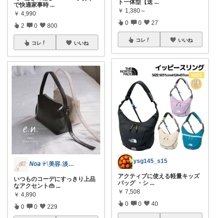
ト一体型【送
...
で快適家事時
...
￥
1,380～
￥
4,990
0
0
27
2
0
800
コレ
いいね
コレ
いいね
ysg145_s15
𝘕𝘰𝘢 𓍯美容˖淡色˖グレージュ
アクティブに使える軽量キッズ
いつものコーデにすっきり上品
バッグ ・シ
...
なアクセント👜
...
￥
7,508
￥
4,890
0
0
40
0
0
229