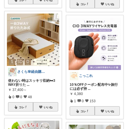
コレ
いいね
さくら🌸経由購入ありがとう😊
こっこれ
使わない時はスッキリ収納🛏️3
WAY折りた
...
10％OFFクーポン配布中✨旅行
には必ず持
...
￥
37,400～
￥
4,380
0
0
48
1
0
153
コレ
いいね
コレ
いいね