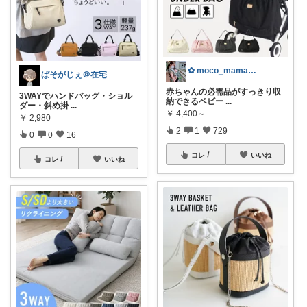
✿ moco_mama_life ✿
ぱそがじぇ＠在宅
赤ちゃんの必需品がすっきり収
3WAYでハンドバッグ・ショル
納できるベビー
...
ダー・斜め掛
...
￥
4,400～
￥
2,980
2
1
729
0
0
16
コレ
いいね
コレ
いいね