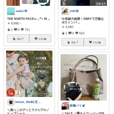
𝓶𝓪𝓴𝓲𓈒𓏸𑁍
yuki🌼
THE NORTH FACE⭐️𓂃꙳⋆ W
...
\✨収納力抜群！3WAYで万能な
ボストンバ
...
￥
8,990～
￥
4,480
1
0
751
1
0
553
コレ
いいね
コレ
いいね
lemon_life✿2児ママ
林檎パイ🍎
＼抱っこがグッとラクに🤍✨／
ヒップシート
...
＼SALE ／🉐ナイロンバッグ付