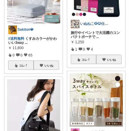
いぬねこ🐶🐱仕事も暮らしも楽しく☺︎
Sakiton💎
旅行やイベントで大活躍のコン
パクトポーチで
...
#送料無料
くすみカラーがかわ
￥
1,250
いい3way
...
￥
11,800
1
0
4
0
0
65
コレ
いいね
コレ
いいね