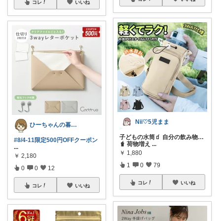
コレ
いいね
Nii♡5児まま
ひーちゃんの暮らしと服ROOM🌷
子どもの水筒🧃 自分の飲み物…
#8/4-11限定500円OFFクーポン
🧋 荷物増え
...
...
￥
1,880
￥
2,180
1
0
79
0
0
12
コレ
いいね
コレ
いいね