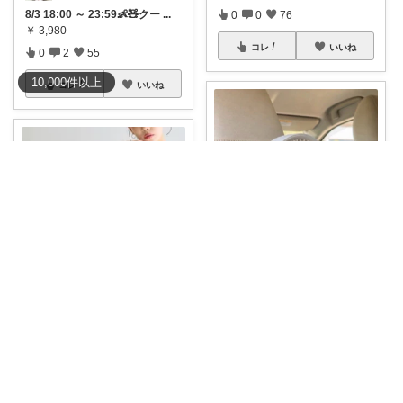
8/3 18:00 ～ 23:59👶🧸クー
...
0
0
76
￥
3,980
コレ
いいね
0
2
55
10,000
件
以上
コレ
いいね
ここ🍀７月もありがとう🍀
🉐先着53%off／ ＼これ1台で全
🐣こっこ🐣
部いけ
...
￥
5,960
荷物が増えてもおしゃれは妥協
0
0
6
しない👜✨
...
￥
14,960
コレ
いいね
1
0
622