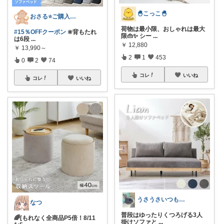
🐣こっこ🐣
おさる⭐ご購入感謝🐹
荷物は最小限、おしゃれは最大
#15％OFFクーポン
❇️背もたれ
限👜✨ シー
...
は6段
...
￥
12,880
￥
13,990～
2
1
453
0
2
74
コレ
いいね
コレ
いいね
うさうさいつもご訪問ありがとうです🐰✨
なつ
​普段はゆったりくつろげる3人
🌈[もれなく全商品P5倍！8/11
掛けソファと
...