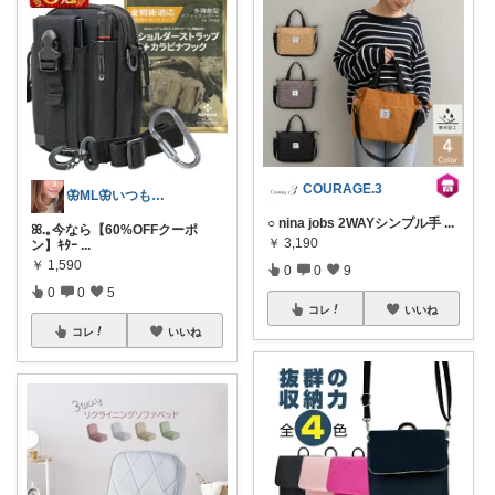
COURAGE.3
🦋ML🦋いつもありがとう💓
○ nina jobs 2WAYシンプル手
...
ꕤ.｡今なら【60%OFFクーポ
￥
3,190
ン】ｷﾀｰ
...
￥
1,590
0
0
9
0
0
5
コレ
いいね
コレ
いいね