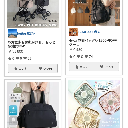
rararoom🧸🌷
keitan817⭐︎
4way巾着バッグ✨ 1500円OFF
✨お散歩もお出かけも、もっと
クー
...
快適に🐶💕
...
￥
6,980
￥
51,800
0
0
74
0
0
26
コレ
いいね
コレ
いいね