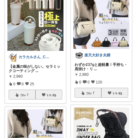
楽天大好き夫婦
カラカルさん_CRCL😺朝コレ4時
わずか237gと超軽量！手持ち・
【金属の味がしない。セラミッ
肩掛け・リ
...
クコーティング
...
￥
2,980
￥
2,980
0
0
120
0
0
25
コレ
いいね
コレ
いいね