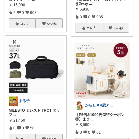
き2way
...
￥
15,990
￥
6,930
2
0
908
3
0
985
コレ
いいね
コレ
いいね
まる子
からし🍀4歳アレっ子育児&知育
MILESTO ミレスト TROT ダッ
フ
...
【P5倍&1000円OFFクーポン
🉐】まま
...
￥
21,450
￥
8,690～
0
0
58
0
0
61
コレ
いいね