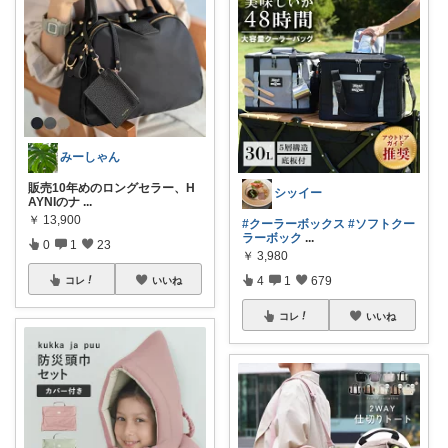
みーしゃん
販売10年めのロングセラー、H
シッイー
AYNIのナ
...
￥
13,900
#クーラーボックス
#ソフトクー
ラーボック
...
0
1
23
￥
3,980
4
1
679
コレ
いいね
コレ
いいね