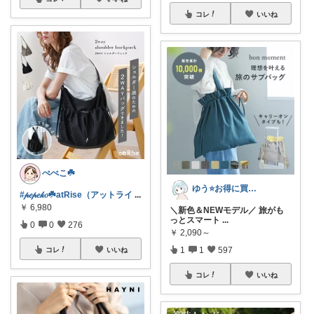
コレ
いいね
ぺぺこ☘️
ゆう⭐️お得に買いたいワーママ‼️
#𝓅𝑒𝓅𝑒𝓀𝑜☘️atRise（アットライ
...
￥
6,980
＼新色＆NEWモデル／ 旅がも
っとスマート
...
0
0
276
￥
2,090～
1
1
597
コレ
いいね
コレ
いいね