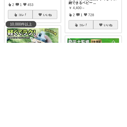
納できるベビー
...
2
1
453
￥
4,400～
2
1
728
コレ
いいね
10,000
件
以上
コレ
いいね
Nii♡5児まま
子どもの水筒🧃 自分の飲み物…
ドン・タコス 防災⚠️生活雑貨アウトドア
🧋 荷物増え
...
￥
1,880
✨【楽天1位＆防災士監修】5,80
0mAh
...
1
0
78
￥
7,280
0
1
11
コレ
いいね