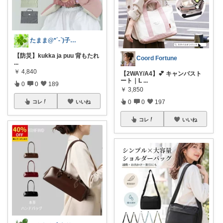
たまま@*´-`)子ども用品/日用品
【防災】kukka ja puu 背もたれ
Coord Fortune
...
￥
4,840
【2WAY/A4】💕 キャンバスト
ート｜L
...
0
0
189
￥
3,850
0
0
197
コレ
いいね
コレ
いいね