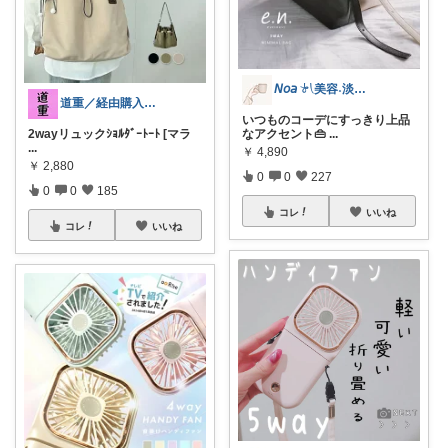
𝘕𝘰𝘢 𓍯美容˖淡色˖グレージュ
道重／経由購入ありがとうございます_)m
いつものコーデにすっきり上品
2wayリュックｼｮﾙﾀﾞｰﾄｰﾄ [マラ
なアクセント👜
...
...
￥
4,890
￥
2,880
0
0
227
0
0
185
コレ
いいね
コレ
いいね