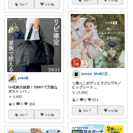
コレ
いいね
lemon_life✿2児ママ
yuki🌼
＼抱っこがグッとラクに🤍✨／
\✨収納力抜群！3WAYで万能な
ヒップシート
...
ボストンバ
...
￥
15,990
￥
4,480
2
0
851
0
0
368
コレ
いいね
コレ
いいね