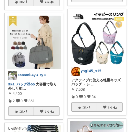
コレ
いいね
ysg145_s15
Кanon🌸4y👧3y👦
アクティブに使える軽量キッズ
#ka_バッグ🧸oo
大容量で取り
バッグ ・シ
...
外し可能
...
￥
7,508
￥
4,400
0
0
34
2
0
861
コレ
いいね
コレ
いいね