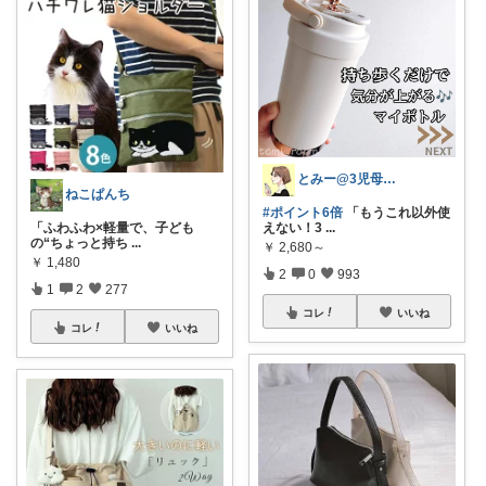
とみー@3児母の部屋⭐️
ねこぱんち
#ポイント6倍
「もうこれ以外使
「ふわふわ×軽量で、子ども
えない！3
...
の“ちょっと持ち
...
￥
2,680～
￥
1,480
2
0
993
1
2
277
コレ
いいね
コレ
いいね