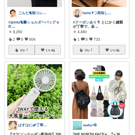
ごんた🐈朝コレ🐈‍⬛
hana‎‎⚘⡱美味しい暮らし🤍𐙚
#gonta🐈‍⬛ショルダーバッグ
o
#クーポンあり🔖
とにかく縫製
D
...
が丁寧で、金
...
￥
8,260
￥
4,480
2
0
604
1
0
733
コレ
いいね
コレ
いいね
はすはに🌿丁寧な暮らし
𝓶𝓪𝓴𝓲𓈒𓏸𑁍
【マラソンクーポン配布中】3W
THE NORTH FACE⭐️𓂃꙳⋆ W
...