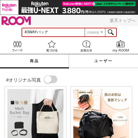
ROOM
楽天トップへ
詳細検索
Feed
見つける
お知らせ
商品
ユーザー
#オリジナル写真