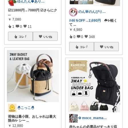
ゆんたん🍓ありがとう(୨୧•͈ᴗ•͈)
☑︎11800円→7080円 ☑︎さらにク
のん🌸のんびり生活✨
...
￥
7,080
#46％OFF→2,690円
☘️✨軽く
て
...
1
0
11
￥
4,980
0
0
348
コレ
いいね
コレ
いいね
🐣こっこ🐣
荷物は最小限、おしゃれは最大
✿ moco_mama_life ✿
限👜✨ シー
...
￥
12,880
赤ちゃんの必需品がすっきり収