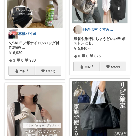
ゆきほ🪽 くすみカラー×小学生ママ
林檎パイ🍎
帰省や旅行にちょうどいい🌸 ボ
＼SALE ／🉐ナイロンバッグ付
ストンにも、
...
き2way
...
￥
5,940～
￥
6,930
0
0
875
3
0
980
コレ
いいね
コレ
いいね