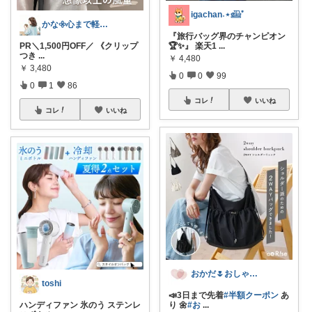
igachan˖⋆𓊝ﾟ
かな𖧷心まで軽くなる暮らしの記録🌿
『旅行バッグ界のチャンピオン
PR＼1,500円OFF／ 《クリップ
🏆✨』 楽天1
...
つき
...
￥
4,480
￥
3,480
0
0
99
0
1
86
コレ
いいね
コレ
いいね
おかだ🌷おしゃれを楽しむ￤ゆっくり更新
toshi
📣3日まで先着
#半額クーポン
あ
ハンディファン 氷のう ステンレ
り 🌼
#お
...