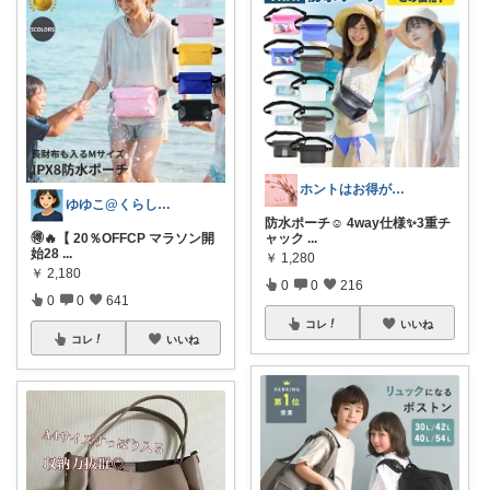
ホントはお得がすき(⁠◠⁠‿⁠◕⁠)
ゆゆこ@くらしを楽に便利に✨
防水ポーチ☺️ 4way仕様✨3重チ
🉐🔥【 20％OFFCP マラソン開
ャック
...
始28
...
￥
1,280
￥
2,180
0
0
216
0
0
641
コレ
いいね
コレ
いいね