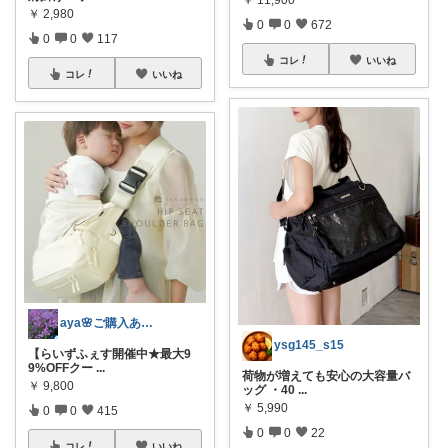
￥
2,980
0
0
672
0
0
117
コレ
いいね
コレ
いいね
aya🌸ご購入ありがとうございます✨
ysg145_s15
【らいずふぇす開催中★最大9
9%OFFクー
...
荷物が増えても安心の大容量バ
￥
9,800
ッグ ・40
...
￥
5,990
0
0
415
0
0
22
コレ
いいね