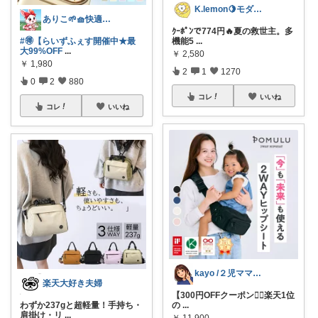
K.lemon🍋モダン+家事楽+🐶
ありこ🌱🧺快適な暮らし雑貨🌻
ｸｰﾎﾟﾝで774円🔥夏の救世主。多
#🉐【らいずふぇす開催中★最
機能5
...
大99%OFF
...
￥
2,580
￥
1,980
2
1
1270
0
2
880
コレ
いいね
コレ
いいね
kayo /２児ママ・子育てグッズ🌿
楽天大好き夫婦
【300円OFFクーポン❤️‍🔥楽天1位
わずか237gと超軽量！手持ち・
の
...
肩掛け・リ
...
￥
11,900