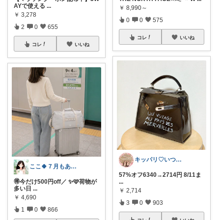
AYで使える
...
￥
8,990～
￥
3,278
0
0
575
2
0
655
コレ
いいね
コレ
いいね
キッパリ♡いつもありがとうございます🌸
ここ🍀７月もありがとう🍀
57%オフ6340→2714円 8/11ま
🉐今だけ500円off／ ✨🩷荷物が
...
多い日
...
￥
2,714
￥
4,690
3
0
903
1
0
866
コレ
いいね