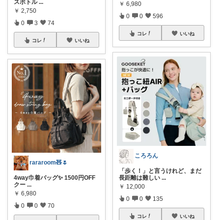
スボトル
...
￥
6,980
￥
2,750
0
0
596
0
3
74
コレ
いいね
コレ
いいね
ころろん
rararoom🧸🌷
「歩く！」と言うけれど、まだ
4way巾着バッグ✨ 1500円OFF
長距離は難しい
...
クー
...
￥
12,000
￥
6,980
0
0
135
0
0
70
コレ
いいね