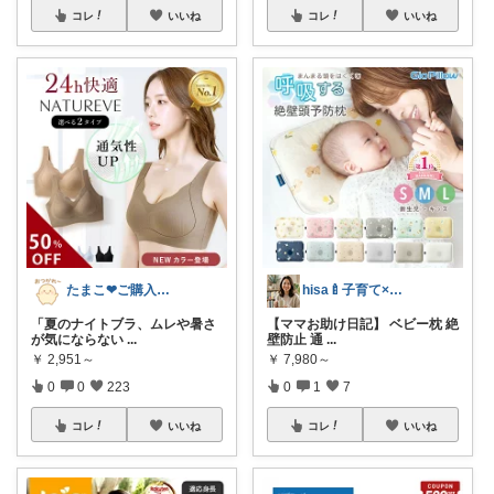
コレ
いいね
コレ
いいね
たまこ❤ご購入感謝！
hisa🍼子育て×大人可愛いお気に入り
「夏のナイトブラ、ムレや暑さ
【ママお助け日記】 ベビー枕 絶
が気にならない
...
壁防止 通
...
￥
2,951～
￥
7,980～
0
0
223
0
1
7
コレ
いいね
コレ
いいね