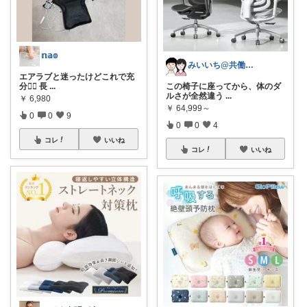
𝕟𝕒𝕠
みいいち@共働き夫婦のQOL向上ROOM
エアラブと迷ったけどこれで充
分🙆‍♀️ 長
...
この椅子に座ってから、体のダ
ルさが全然違う
...
￥
6,980
￥
64,999～
0
0
9
0
0
4
コレ
いいね
コレ
いいね