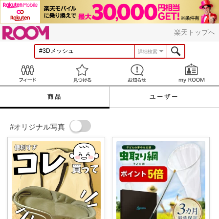
ROOM
楽天トップへ
詳細検索
Feed
見つける
お知らせ
商品
ユーザー
#オリジナル写真