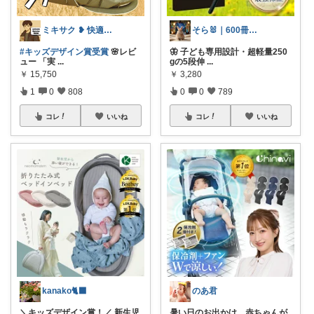
ミキサク ❥ 快適生活 ❥ 1歳児子育て
そら🐰｜600冊読んだ絵本好きママ
#キッズデザイン賞受賞
🌸レビ
🦋 子ども専用設計・超軽量250
ュー 「実
...
gの5段伸
...
￥
15,750
￥
3,280
1
0
808
0
0
789
コレ
いいね
コレ
いいね
kanako🐈‍⬛
のあ君
＼キッズデザイン賞！／ 新生児
暑い日のお出かけ、赤ちゃんが