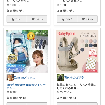
を、もっとやさ
...
く、もっときれい
...
￥
1,000～
￥
1,380
0
0
2
0
0
2
コレ
いいね
コレ
いいね
Zensan／キッズ☆ベビーROOM
育休中のゴリラ
#8/4先着100名★50％OFFクー
毎日の抱っこを、もっと快適に
ポン
...
してくれる最高
...
￥
6,980
￥
27,280～
0
0
18
2
0
14