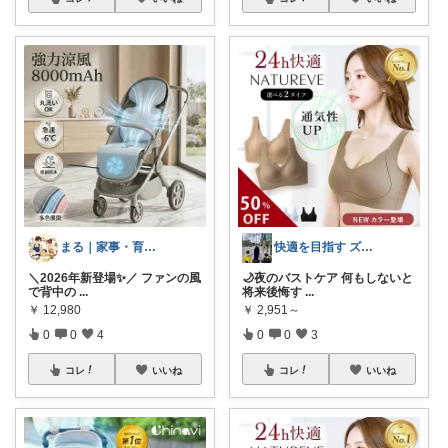
まる｜家事・育児の便利グッズ
快適を目指す ズボラなワーママ｜ひっぴー
＼2026年新登場✨／ ファンの風
🌙夜のバストケア 何もしないと
で背中の
...
将来後悔す
...
￥
12,980
￥
2,951～
0
0
4
0
0
3
コレ
いいね
コレ
いいね