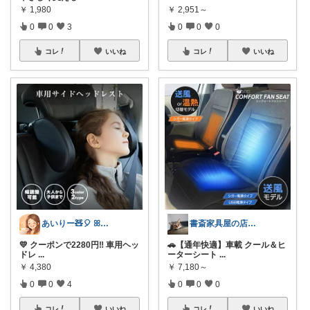
￥
1,980
￥
2,951～
0
0
3
0
0
0
コレ
いいね
コレ
いいね
あいりー🧸🎈 ꕤ毎日を快適にꕤ
書斎家具屋の店長奥田
💛 クーポンで2280円‼️ 車用ヘッ
🚗【通年快適】車載 クール＆ヒ
ドレ
...
ーターシート
...
￥
4,380
￥
7,180～
0
0
4
0
0
0
コレ
いいね
コレ
いいね