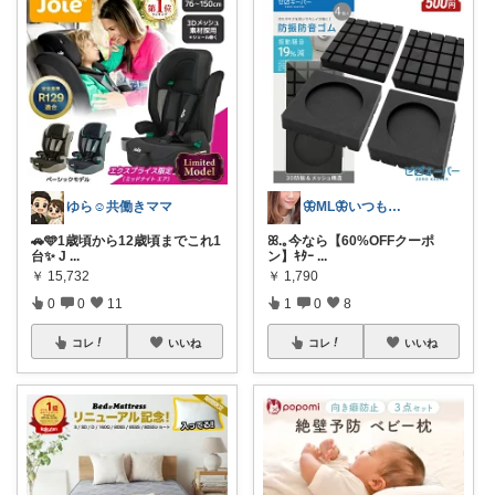
ゆら☺️共働きママ
🦋ML🦋いつもありがとう💓
🚗🩵1歳頃から12歳頃までこれ1
ꕤ.｡今なら【60%OFFクーポ
台✨ J
...
ン】ｷﾀｰ
...
￥
15,732
￥
1,790
0
0
11
1
0
8
コレ
いいね
コレ
いいね