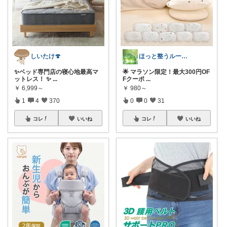
しいたけ🍄
ほっと整うルーム🌿
✨ベッド専門店の寝心地最高マ
🌟 マラソン限定！最大300円OF
ットレス！ ✨
...
Fクーポ
...
￥
6,999～
￥
980～
1
4
370
0
0
31
コレ
いいね
コレ
いいね