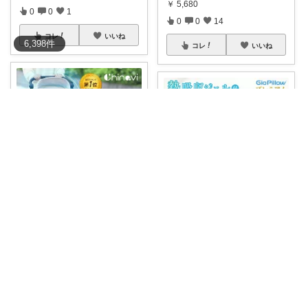
￥
5,680
0
0
1
0
0
14
コレ
いいね
6,398
件
コレ
いいね
4歳児パパTSの育児おたすけROOM🎁
もみじ🍁
＼夏の暑さから赤ちゃんを守
る！必需品ファン
...
赤ちゃんの頭の形、気になって
いませんか。
...
￥
6,980
￥
8,980～
0
1
311
0
0
3
コレ
いいね
コレ
いいね