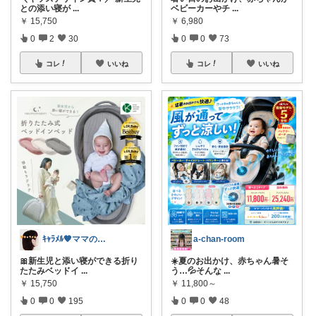
との添い寝が
...
ベビーカーやチ
...
￥
15,750
￥
6,980
0
2
30
0
0
73
コレ
いいね
コレ
いいね
ｷｬﾗﾒﾙ🧡ママのかわいい×ラク育児✼
a-chan-room
🎀新生児と添い寝ができる折り
☀️夏のお出かけ、赤ちゃん暑そ
たたみベッドイ
...
う…💦そんな
...
￥
15,750
￥
11,800～
0
0
195
0
0
48