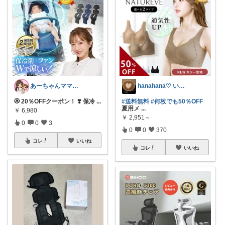
あーちゃんママ🐣朝コレ5時✨2y娘
hanahana♡ いつもありがとう🙏
🏵️ 20％OFFクーポン！ ❣️ 保冷
...
#送料無料
#何枚でも50％OFF
夏用メ
...
￥
6,980
￥
2,951～
0
0
3
0
0
370
コレ
いいね
コレ
いいね