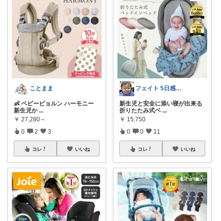
ことまま
フェイト 5日感謝です😊
👶 ベビービョルン ハーモニー
新生児と安全に添い寝が出来る
新生児か
...
折りたたみ式ベ
...
￥
27,280～
￥
15,750
0
2
3
0
0
11
コレ
いいね
コレ
いいね