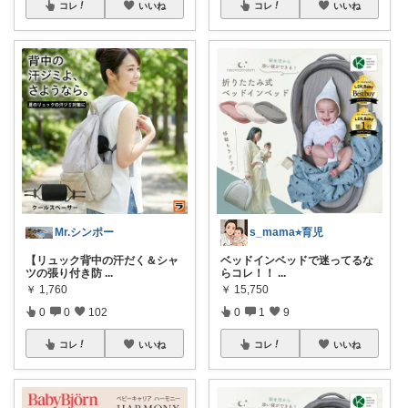
コレ
いいね
コレ
いいね
Mr.シンポー
s_mama⭐︎育児
【リュック背中の汗だく＆シャ
ベッドインベッドで迷ってるな
ツの張り付き防
...
らコレ！！
...
￥
1,760
￥
15,750
0
0
102
0
1
9
コレ
いいね
コレ
いいね