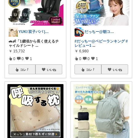
YUKI 双子パパ | 育児×便利グッズ
だっちー@朝コレ5時🚗カー用品探求家
🚗👶「1歳頃から長く使えるチ
#だっちー@ベビーランキング
#
ャイルドシート
...
レビュー1
...
￥
15,732
￥
6,980
0
0
1
0
0
1
コレ
いいね
コレ
いいね