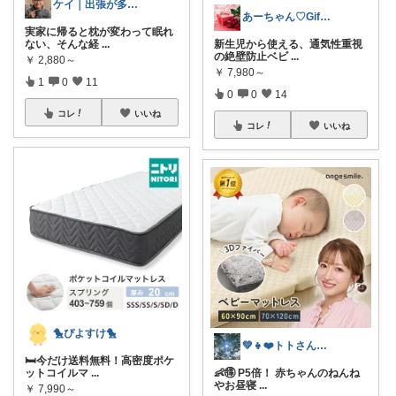
ケイ｜出張が多い50代の旅の相棒えらび
あーちゃん♡Giftで選びたい商品🌹
実家に帰ると枕が変わって眠れ
ない、そんな経
...
新生児から使える、通気性重視
の絶壁防止ベビ
...
￥
2,880～
￥
7,980～
1
0
11
0
0
14
コレ
いいね
コレ
いいね
🐤ぴよすけ🐤
💚👧❤️トトさん 8月🥵
🛏️今だけ送料無料！高密度ポケ
ットコイルマ
...
👶🉐 P5倍！ 赤ちゃんのねんね
やお昼寝
...
￥
7,990～