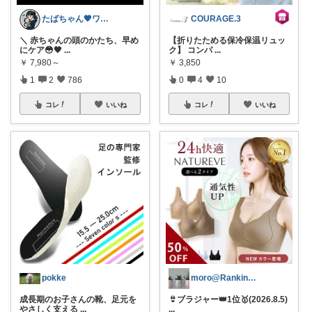
たばちゃん🖤ワンオペママ👶⌇朝コレ
COURAGE.3
＼ 赤ちゃんの頭のかたち、早め
【折りたためる保冷保温リュッ
にケア😳🖤
...
ク】 コンパ
...
￥
7,980～
￥
3,850
1
2
786
0
4
10
コレ
いいね
コレ
いいね
pokke
moro@Ranking ROOM
成長期のお子さんの靴、足元を
👙ブラジャー👑1位🥇(2026.8.5)
やさしく支える
...
...