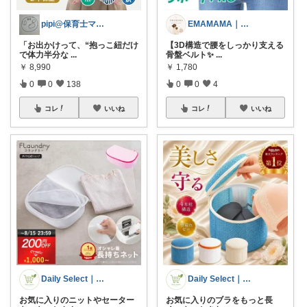
pipi@保育士ママの趣味部屋
EMAMAMA｜１歳ママの推しアイテム
「お出かけって、“抱っこ紐だけ
【3D構造で腰をしっかり支える
で体力半分な
...
骨盤ベルト✨
...
￥
8,990
￥
1,780
0
0
138
0
0
4
コレ
いいね
コレ
いいね
Daily Select｜日用品・食品
Daily Select｜日用品・食品
お気に入りのニットやセーター
お気に入りのブラをもっと長