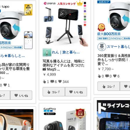
れん｜旅と暮らしの愛用品
べら★暮らしと食べもの
360度首振り＆高性
外もしっかり防犯！
写真を撮る人には、地味に
要で
...
も我が家の玄関周り
便利なアイテムを見つけた
かり見守る環境を整
￥
7,700～
📸 MagS
...
360
...
￥
4,999
0
0
6
00～
1
6
344
0
1
コレ
コレ
いいね
レ
いいね