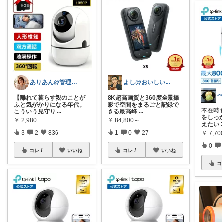
ありあん@管理職シンママの手間なし生活
よし@おいしいもの大好き
【離れて暮らす親のことが
8K超高画質と360度全景撮
ふと気がかりになる年代。
影で空間をまるごと記録で
不在時
こういう見守り
...
きる最高峰
...
をしっ
￥
2,980
￥
84,800～
えたい 
3
2
836
1
0
27
￥
7,7
0
コレ
いいね
コレ
いいね
コ