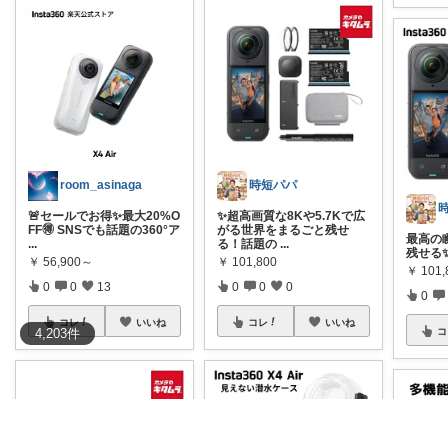
room_asinaga
時短パパ
🚨セールでお得✨最大20%O
✨超高画質な8Kや5.7Kで広
FF🉐 SNSでも話題の360°ア
がる世界をまるごと残せ
最高の
...
る！話題の
...
残せる✨I
￥
56,900～
￥
101,800
￥
101,
0
0
13
0
0
0
0
コレ
いいね
コレ
いいね
コ
4,203
件