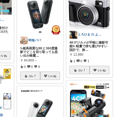
とのせん｜デスクを整えるガジェット
後付け
つけた
とろひま の よろず屋～お得な商品たち～
時短パパ
4Kデジカメが手軽に撮影可
能✨ 軽量で持ち運びやすい
✨超高画質な8Kと360度撮
設計で、旅
...
影でどこを切り取っても思
￥
12,980
い出が綺麗
...
いいね
￥
84,800～
1
0
1
0
0
9
コレ
いいね
コレ
いいね
😍