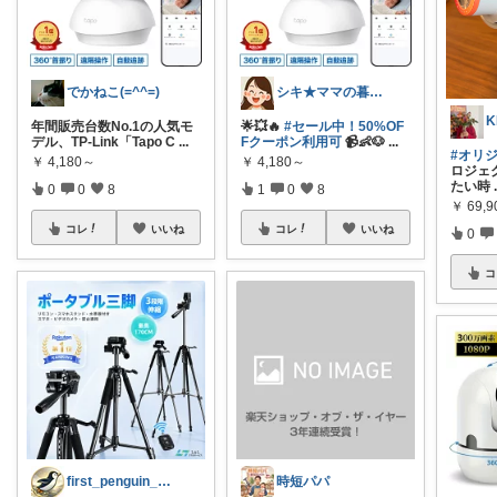
でかねこ(=^^=)
シキ★ママの暮らし、キッズ
K
年間販売台数No.1の人気モ
🌟💥🔥
#セール中！50%OF
デル、TP-Link「Tapo C
...
Fクーポン利用可
📹👶🐶
...
#オリ
￥
4,180～
￥
4,180～
ロジェク
たい時
0
0
8
1
0
8
￥
69,9
コレ
いいね
コレ
いいね
0
コ
first_penguin_BASE
時短パパ