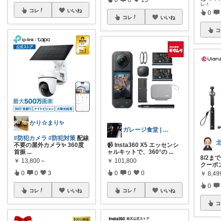
レ！
コレ
いいね
0
コレ
いいね
コ
かり☆まり✨
ガレージ食堂 | 開業準備中
#防犯カメラ
#防犯対策
配線
不要の屋外カメラ✨ 360度
📹 Insta360 X5 エッセンシ
首振
...
ャルキットで、360°の
...
8/2ま
￥
13,800～
￥
101,800
クーポン
0
0
3
0
0
0
￥
8,49
0
コレ
いいね
コレ
いいね
コ