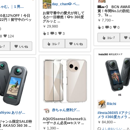
day_chan🐶 ペットと快適暮らし
ちゃむ。│１男２女＋🐶のふっくらママ
🌃🚗💨 BCN AWA
賞！年間No.1の防
お留守番中の愛犬が何して
ラ、Ta
...
0名12%OFF！今日
るか一目瞭然！🐶✨ 360度
622円！留守中のペッ
￥
7,700～
グルッと
...
￥
29,980
0
0
0
0
0
0
3
8
124
コレ
コレ
いいね
レ
いいね
Riichi
赤ちゃん便利グッズ♡
caféyou ありがとうございます😊
#Insta360X5
#アク
メラ
#360度カメラ
.
AQUOSsense10/sense9ユ
ジャンル限定SALE特
￥
84,800～
ーザーさん必見👀✨スマ
...
AKASO 360 36
...
￥
1,390～
よし@おいしい
...
さ