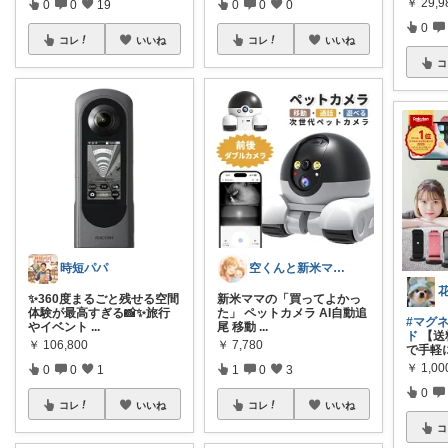
￥
29,9
0
0
19
0
0
0
0
コレ
いいね
コレ
いいね
コ
時短パパ
空くんと新米ママ🌸💪
✨360度まるごと残せる空間
新米ママの「買ってよかっ
体験が最高すぎる📸✨旅行
た」 ペットカメラ AI自動追
#マグ
やイベント
...
尾 移動
...
ド
【送
￥
106,800
￥
7,780
で手軽
￥
1,00
0
0
1
1
0
3
0
コレ
いいね
コレ
いいね
コ