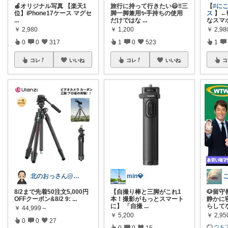
🍎オリジナル写真 【楽天1
旅行に持って行きたい😃‼️三
【
#に
位】iPhone17ケース マグセ
脚一脚兼用✨手持ちの使用
ス
】←
...
だけではな
...
なスマ
￥
2,980
￥
1,200
￥
2,98
0
0
317
1
0
523
1
コレ
いいね
コレ
いいね
コ
北のおっさん@ガジェット好き
min💎
8/2まで先着50注文5,000円
【自撮り棒と三脚がこれ1
🐶留
OFFクーポン&8/2 9:
...
本！撮影がもっとスマート
静かに
に】 「自撮
...
らして
￥
44,999～
￥
5,200
￥
2,9
0
0
27
ウキ
0
0
15