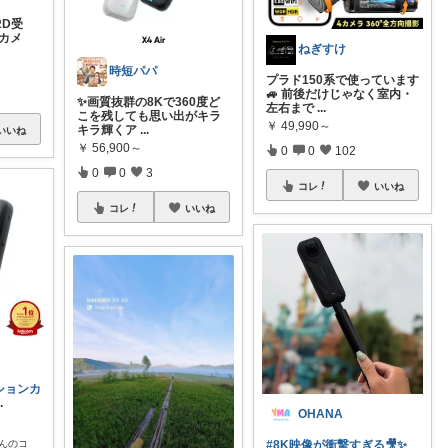
RD受
犯カメ
ねぎすけ
時短パパ
プラド150系で使っています
🚙 前後だけじゃなく室内・
✨画質抜群の8Kで360度ど
左右まで
...
こを残しても思い出がキラ
￥
49,990～
キラ輝くア
...
いいね
￥
56,900～
0
0
102
0
0
3
コレ
いいね
コレ
いいね
ションカ
..
OHANA
#8K映像が衝撃すぎる🎥✨
んのコ