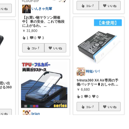
コレ
いいね
いんきゃ先輩
いいね
【お買い物マラソン開催
中】 車の安全、これで格段
に上がるわ。
...
￥
31,800
1
0
3
コレ
いいね
時短パパ
✨Insta360 X4 Air専用の予
の思い出
備バッテリー🔋おしゃれ
...
る360
￥
6,680
0
0
0
コレ
いいね
brian
いいね
💖 あなたのiPhone、全方向
からしっかり守ります！最