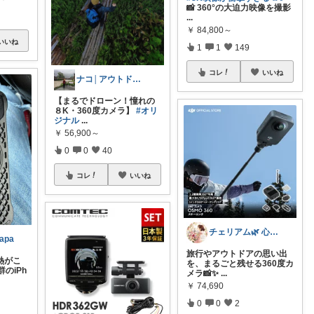
📸 360°の大迫力映像を撮影
...
￥
84,800～
いいね
1
1
149
コレ
いいね
ナコ│アウトドア＆登山好き会社員⛰️
【まるでドローン！憧れの
８K・360度カメラ】
#オリ
ジナル
...
￥
56,900～
0
0
40
コレ
いいね
チェリアム🌿‬ 心地よい暮らし
apa
旅行やアウトドアの思い出
熱がこ
を、まるごと残せる360度カ
のiPh
メラ📸✨
...
￥
74,690
0
0
2