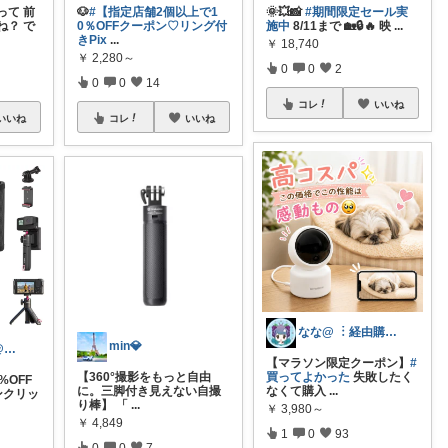
って 前
🐶
#【指定店舗2個以上で1
🌞💥📸
#期間限定セール実
ね？ で
0％OFFクーポン♡リング付
施中
8/11まで 🏡🔒🔥 映
...
きPix
...
￥
18,740
￥
2,280～
0
0
2
0
0
14
コレ
いいね
いいね
コレ
いいね
なな@ ︙経由購入ありがとうございます✨
min💎
北のおっさん@ガジェット好き
【マラソン限定クーポン】
#
【360°撮影をもっと自由
買ってよかった
失敗したく
%OFF
に。三脚付き見えない自撮
なくて購入
...
ンクリッ
り棒】 「
...
￥
3,980～
￥
4,849
1
0
93
0
0
7