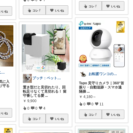
コレ
いいね
コレ
いいね
いいね
ほのぼのワンニャン日和🐾
お転婆ワンコの飼い主
プッチ：ペット×暮らし
気に入
Tapo 見守りカメラ｜360°首
り守る
振り・自動追跡・スマホ遠
置き型だと見切れたり、回
隔操
...
転足りなくて見切れる！ 留
守番してる愛
...
￥
4,180～
￥
9,900
0
0
11
0
0
4
いいね
コレ
いいね
コレ
いいね