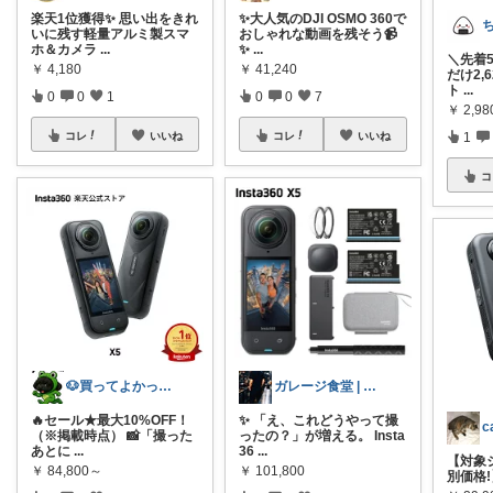
楽天1位獲得✨ 思い出をきれ
✨大人気のDJI OSMO 360で
いに残す軽量アルミ製スマ
おしゃれな動画を残そう📹
ホ＆カメラ
...
✨
...
＼先着5
￥
4,180
￥
41,240
だけ2,
ト
...
0
0
1
0
0
7
￥
2,98
1
コレ
いいね
コレ
いいね
コ
🐶買ってよかった日和 by メロ🐸
ガレージ食堂 | 開業準備中
🔥セール★最大10%OFF！
✨ 「え、これどうやって撮
（※掲載時点） 📸「撮った
ったの？」が増える。 Insta
あとに
...
36
...
【対象
￥
84,800～
￥
101,800
別価格!】