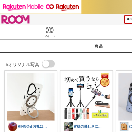
ROOM
Feed
商品
#オリジナル写真
RINGO🍎お礼はプロフ🍎
皆様の優しさに感謝です✨happyミルク