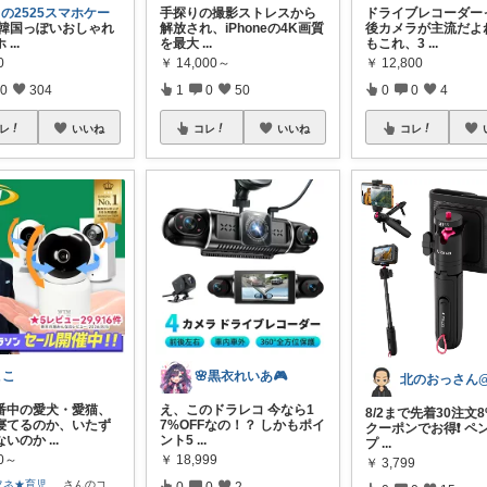
この2525スマホケー
手探りの撮影ストレスから
ドライブレコーダー
韓国っぽいおしゃれ
解放され、iPhoneの4K画質
後カメラが主流だよ
ホ
...
を最大
...
もこれ、3
...
0
￥
14,000～
￥
12,800
0
304
1
0
50
0
0
4
レ
いいね
コレ
いいね
コレ
ここ
🌸黒衣れいあ🎮
守番中の愛犬・愛猫、
え、このドラレコ 今なら1
8/2まで先着30注文8
寝てるのか、いたず
7%OFFなの！？ しかもポイ
クーポンでお得❗ ペ
ないのか
...
ント5
...
プ
...
50～
￥
18,999
￥
3,799
フネ★育児
...
さんのコ
0
0
2