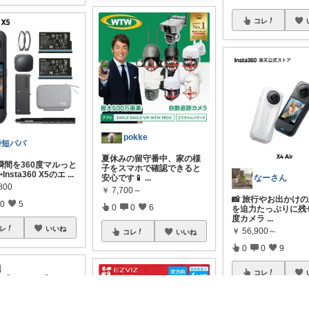
コレ
pokke
時短パパ
夏休みの留守番中、家の様
瞬間を360度マルっと
子をスマホで確認できると
nsta360 X5のエ
...
安心です📱
...
なーさん
800
￥
7,700～
📸 旅行やお出かけ
0
5
0
0
6
を迫力たっぷりに残せ
度カメラ
...
レ
いいね
￥
56,900～
コレ
いいね
0
0
9
コレ