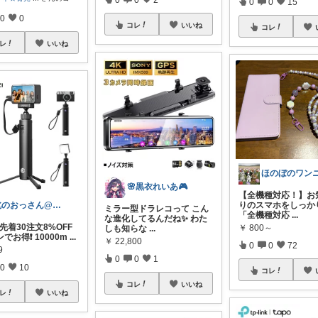
0
0
15
0
0
コレ
いいね
コレ
レ
いいね
🌸黒衣れいあ🎮
【全機種対応！】お
北のおっさん@ガジェット好き
りのスマホをしっか
ミラー型ドラレコって こん
「全機種対応
...
な進化してるんだね✨ わた
で先着30注文8%OFF
￥
800～
しも知らな
...
でお得❗ 10000m
...
￥
22,800
0
0
72
9
0
0
1
0
10
コレ
コレ
いいね
レ
いいね