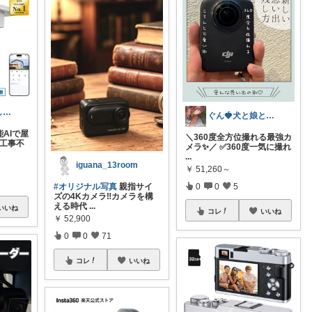
スマート暮らしラボ
ぐん🍓犬と娘との暮らし🏠購入感謝！
能AIで屋
＼360度全方位撮れる最強カ
 工事不
メラ✨️／ ✅360度一気に撮れ
...
iguana_13room
￥
51,260～
0
0
5
#オリジナル写真
親指サイ
ズの4Kカメラ‼️カメラを構
える時代
...
いいね
コレ
いいね
￥
52,900
0
0
71
コレ
いいね