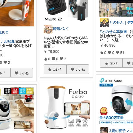
時短パパ
#とのせん車快適
【
EICO
はお金かかる、でも
✨あの人気のGoProからMA
い…】 ＼駐
...
ジナル写真
家庭用プ
X2が登場です😍圧倒的な8K
￥
46,990
ター📽️ QOLをあげ
画質
...
...
￥
79,800
0
0
51
00
0
0
2
0
2
コレ
コレ
いいね
レ
いいね
3歳の双子ママ