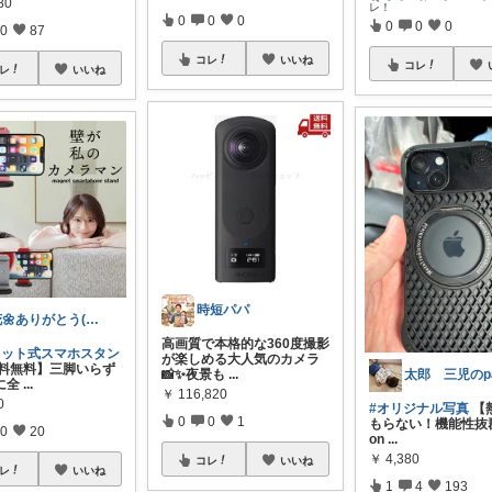
80
レ！
0
0
0
0
0
0
0
87
コレ
いいね
コレ
レ
いいね
時短パパ
花🌼ありがとう(*･ω･)*_ _)ﾍ
高画質で本格的な360度撮影
ネット式スマホスタン
が楽しめる大人気のカメラ
料無料】三脚いらず
📸✨夜景も
...
太郎 三児のp
に全
...
￥
116,820
0
#オリジナル写真
【
0
0
1
もらない！機能性抜群
0
20
on
...
￥
4,380
コレ
いいね
レ
いいね
1
4
193