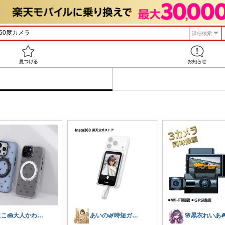
詳細検索
見つける
にこ🍰大人かわいいコレクション
あいの🌿時短ガジェットと賢い暮らし
🌸黒衣れいあ