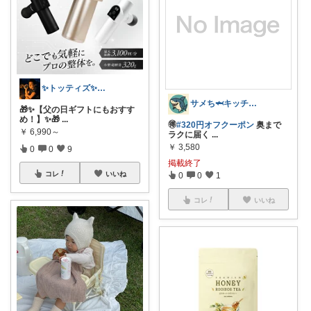
✨トッティズ✨ラク✖️ダイエット✨
サメち🦈キッチン用品
🎁✨【父の日ギフトにもおすす
め！】✨🎁
...
🉐
#320円オフクーポン
奥まで
￥
6,990～
ラクに届く
...
￥
3,580
0
0
9
掲載終了
コレ
いいね
0
0
1
コレ
いいね