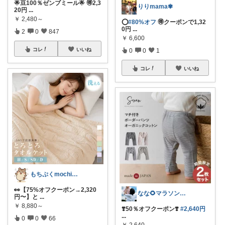
🌟豆100％ゼンブミール🌟 🉐2,3
りりmama✾
20円
...
￥
2,480～
⭕️
#80%オフ
🉐クーポンで1,32
0円
...
2
0
847
￥
6,600
コレ
いいね
0
0
1
コレ
いいね
もちぷくmochipuku☘️5日感謝
👀【75%オフクーポン→2,320
なな🌻マラソンまとめコレ作成中✨️
円〜】と
...
￥
8,880～
❣️50％オフクーポン❣️
#2,640円
...
0
0
66