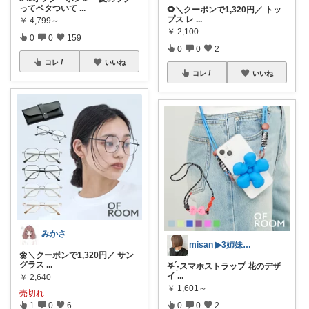
ってベタついて
...
🌻＼クーポンで1,320円／ トッ
プス レ
...
￥
4,799～
￥
2,100
0
0
159
0
0
2
コレ
いいね
コレ
いいね
みかさ
misan ▶︎3姉妹mama
🌼＼クーポンで1,320円／ サン
グラス
...
𖤐 ̖́-‬スマホストラップ 花のデザ
イ
...
￥
2,640
￥
1,601～
売切れ
1
0
6
0
0
2