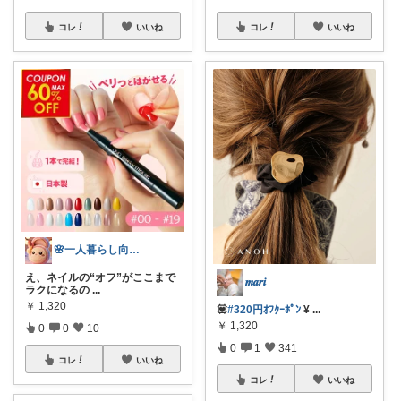
コレ
いいね
コレ
いいね
🌸一人暮らし向け｜美容コスメ
え、ネイルの“オフ”がここまで
𝒎𝒂𝒓𝒊
ラクになるの
...
￥
1,320
💟
#320円ｵﾌｸｰﾎﾟﾝ
¥
...
￥
1,320
0
0
10
0
1
341
コレ
いいね
コレ
いいね