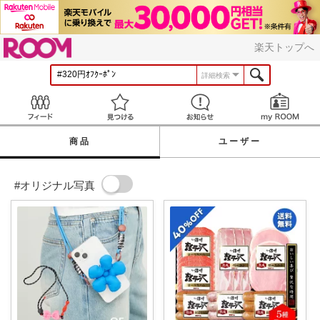
ROOM
楽天トップへ
詳細検索
Feed
見つける
お知らせ
商品
ユーザー
#オリジナル写真