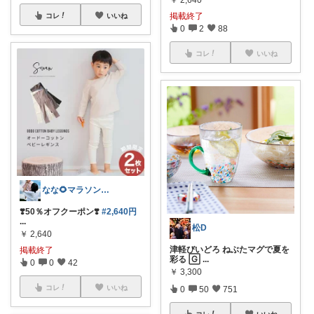
￥
2,640
掲載終了
コレ
いいね
0
2
88
コレ
いいね
なな🌻マラソンまとめコレ作成中✨️
❣️50％オフクーポン❣️
#2,640円
...
松D
￥
2,640
津軽びいどろ ねぶたマグで夏を
掲載終了
彩る 🄶
...
0
0
42
￥
3,300
コレ
いいね
0
50
751