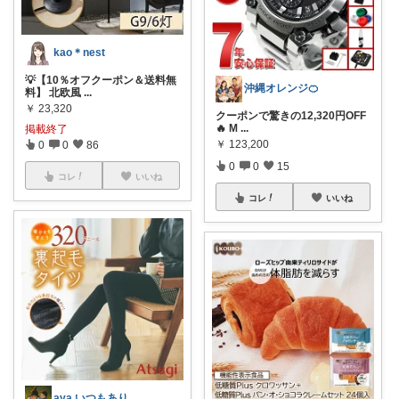
kao＊nest
💡【10％オフクーポン＆送料無
沖縄オレンジ🍊
料】 北欧風
...
￥
23,320
クーポンで驚きの12,320円OFF
🔥 M
...
掲載終了
￥
123,200
0
0
86
0
0
15
コレ
いいね
コレ
いいね
aya いつもありがとうございます🌸