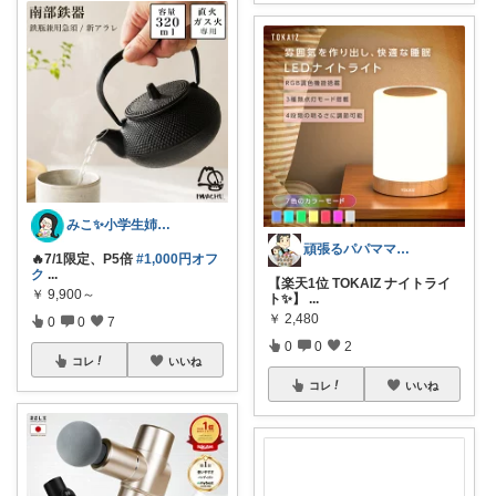
みこ✨小学生姉妹の母ちゃん
頑張るパパママ応援隊@育児・子供用品紹介
🔥7/1限定、P5倍
#1,000円オフ
ク
...
【楽天1位 TOKAIZ ナイトライ
￥
9,900～
ト✨】
...
￥
2,480
0
0
7
0
0
2
コレ
いいね
コレ
いいね