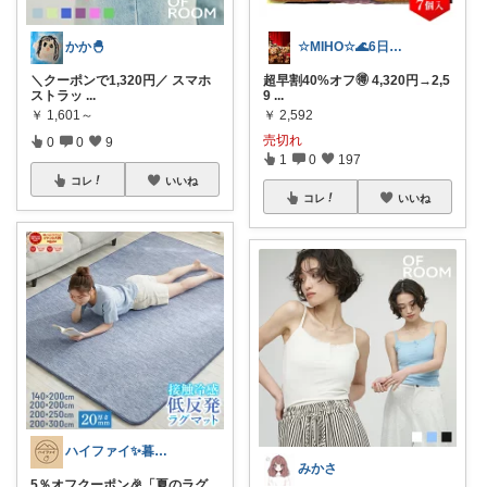
かか🐣
☆MIHO☆🌊6日感謝🍀
＼クーポンで1,320円／ スマホ
超早割40%オフ🉐 4,320円→2,5
ストラッ
...
9
...
￥
1,601～
￥
2,592
売切れ
0
0
9
1
0
197
コレ
いいね
コレ
いいね
ハイファイ✨暮らしのノイズを減らす
みかさ
5％オフクーポン🎉「夏のラグ