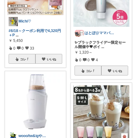
Michi♡
#6/18～クーポン利用で4,320円
はとぽ@ママパパの神育児グッズ✨
＋P
...
￥
5,450
✨ブラックフライデー限定セー
ル開催中🖤ポイ
...
0
0
33
￥
1,320～
コレ
いいね
0
0
4
コレ
いいね
wooo/tw&igやってます