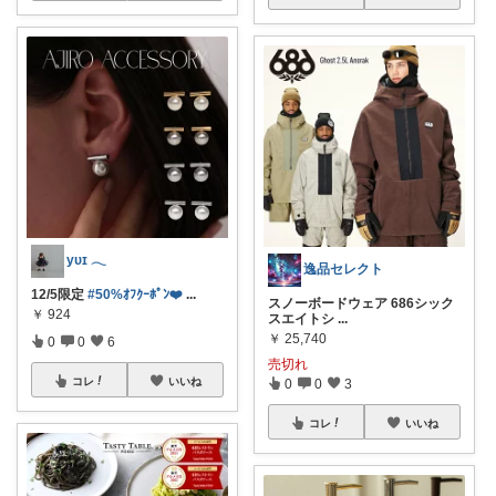
yᴜɪ 𓂃
逸品セレクト
12/5限定
#50%ｵﾌｸｰﾎﾟﾝ❤️‍
...
スノーボードウェア 686シック
￥
924
スエイトシ
...
￥
25,740
0
0
6
売切れ
コレ
いいね
0
0
3
コレ
いいね