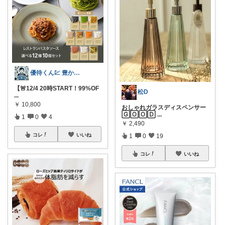
優待くん💹 豊かな暮らし☘️
【🚨12/4 20時START！99%OF
松D
...
￥
10,800
おしゃれガラスディスペンサー
🄶🄾🄾🄳
...
1
0
4
￥
2,490
コレ
いいね
1
0
19
コレ
いいね