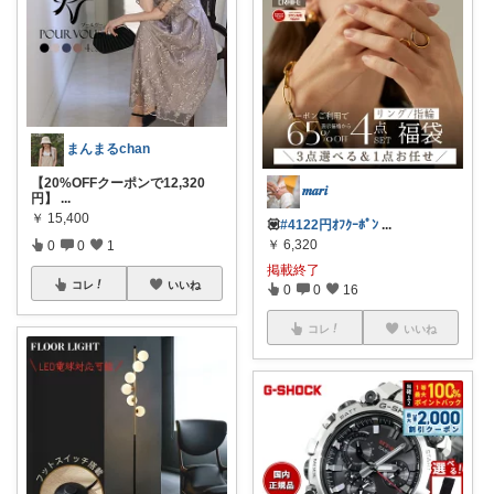
まんまるchan
【20%OFFクーポンで12,320
𝒎𝒂𝒓𝒊
円】
...
￥
15,400
💟
#4122円ｵﾌｸｰﾎﾟﾝ
...
￥
6,320
0
0
1
掲載終了
コレ
いいね
0
0
16
コレ
いいね