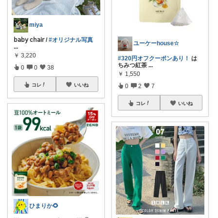
miya
𝖻𝖺𝖻𝗒 𝖼𝗁𝖺𝗂𝗋 /
#オリジナル写真
ユーケーhouse☆
...
￥
3,220
#320円オフクーポンあり！
は
ちみつ紅茶
...
0
0
38
￥
1,550
コレ
いいね
0
2
7
コレ
いいね
ひまりか🌻