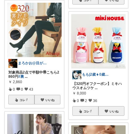
コレ
いいね
まろかお@目が回る〰️毎日
対象商品2点で半額中🉐こちら2
もも|2歳👧0歳双子👶👶三姉妹ママ
860円
#裏
...
￥
2,860
【320円オフクーポン】ミキハ
ウスオムツケ
...
0
0
43
￥
8,000
コレ
いいね
0
2
36
コレ
いいね