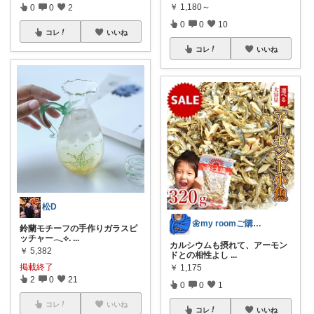
￥
1,180～
0
0
2
0
0
10
コレ
いいね
コレ
いいね
松D
🌼my roomご購入感謝です🌼✨
鈴蘭モチーフの手作りガラスピ
ッチャー𓂃⟡.
...
カルシウムも摂れて、アーモン
￥
5,382
ドとの相性よし
...
掲載終了
￥
1,175
2
0
21
0
0
1
コレ
いいね
コレ
いいね