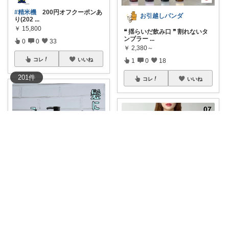
#精米機
200円オフクーポンあ
お引越しパンダ
り(202
...
￥
15,800
❝ 揺らいだ飲み口 ❞ 割れないタ
ンブラー
...
0
0
33
￥
2,380～
コレ
いいね
1
0
18
201
件
コレ
いいね
✨ゆき 美容と健康とオシャレ小物✨
🎁今だけ！5％オフクーポン配
にゃたがらす‪・経由購入感謝です🙏🏻
布中🎉 「これ
...
￥
1,320
【16:59まで！クーポンで2,320