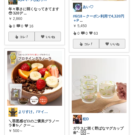
あい♡
年々寒さに弱くなってきてます
🥹 320デ
...
#6/18～クーポン利用で4,320円
￥
2,860
＋P
...
￥
5,450
0
0
16
0
0
63
コレ
いいね
コレ
いいね
よりすけ。/マイペースにボディメイク✨
松D
＼罪悪感ゼロのご褒美グラノー
ラ🍫✨／ クー
...
ガラスに咲く野ばなマグカップ
￥
500～
🌼*･ 🄶
...