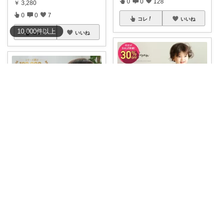
0
0
128
￥
3,280
0
0
7
コレ
いいね
10,000
件
以上
コレ
いいね
モカちーの🏖️のんびりライフ🐈✨
あちゃ😃room
🌟4.72🌟 🔥マラソン中30%OFF
🔥
...
【ふんわりやさしい肌ざわり
￥
1,813
✨】 赤ちゃん
...
0
0
23
￥
1,480～
0
0
7
コレ
いいね
コレ
いいね