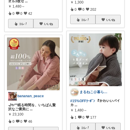
オル3枚セ
...
￥
1,300
￥
1,480～
0
0
202
0
0
42
コレ
いいね
コレ
いいね
まるねこ@暮らしと子育て🐈️🌸
bananan_peace
#15%OFFｸｰﾎﾟﾝ
『かわいいバイ
🌙✨**眠る時間を、いちばん贅
カ
...
沢なご褒美に
...
￥
1,480～
￥
23,100
1
0
177
0
0
46
コレ
いいね