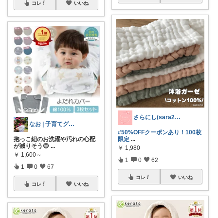
コレ
いいね
さらにし(sara24)🌸
なお | 子育てグッズ🐣‪
#50%OFFクーポンあり！100枚
抱っこ紐のお洗濯や汚れの心配
限定
...
が減りそう😊
...
￥
1,980
￥
1,600～
1
0
62
1
0
67
コレ
いいね
コレ
いいね