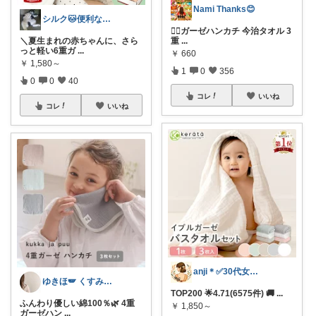
Nami Thanks😊
シルク🐱便利な暮らし
💁‍♀️ガーゼハンカチ 今治タオル 3
＼夏生まれの赤ちゃんに、さら
重
...
っと軽い6重ガ
...
￥
660
￥
1,580～
1
0
356
0
0
40
コレ
いいね
コレ
いいね
anji＊✅30代女性売上ランキング🏆
ゆきほ🪽 くすみカラー×小学生ママ
TOP200 🌟4.71(6575件) 🚚
...
ふんわり優しい綿100％🌿 4重
￥
1,850～
ガーゼハン
...