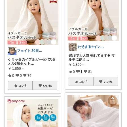
たそまる⭐️インテリア雑貨
フェイト 30日感謝です😊
SNSで大人気 売れてます🍀 マ
ケラッタのイブルガーゼバスタ
ルチに使え
...
オル3枚セット
...
￥
1,850～
￥
1,850～
0
1
81
0
0
76
コレ
いいね
コレ
いいね