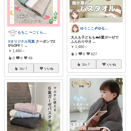
ゆうここ🥖ゆるっと楽しくお得な暮らしꕤ
もちこ 〜ごくらく＆かわいい生活♪
大人も子どもも☁️6重ガーゼで
#オリジナル写真
クーポンで2
ふんわりやさ
...
0%OFF！
...
￥
1,480～
￥
1,480～
1
0
627
0
0
49
コレ
いいね
コレ
いいね