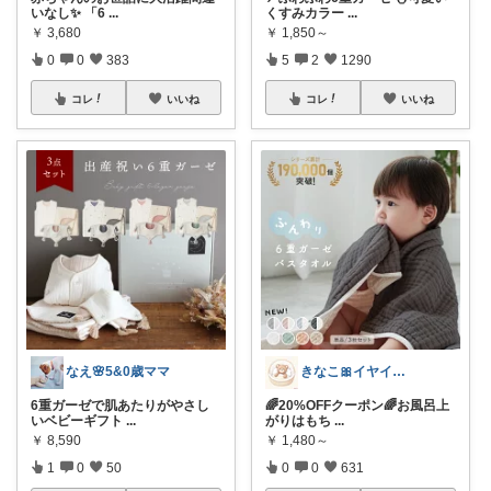
いなし✨ 「6
...
くすみカラー
...
￥
3,680
￥
1,850～
0
0
383
5
2
1290
コレ
いいね
コレ
いいね
なえ🌸5&0歳ママ
きなこ🎀イヤイヤ期育児中
6重ガーゼで肌あたりがやさし
🌈20%OFFクーポン🌈お風呂上
いベビーギフト
...
がりはもち
...
￥
8,590
￥
1,480～
1
0
50
0
0
631