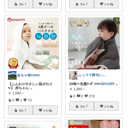
コレ
いいね
コレ
いいね
あちゃ😃room
ふぅママ🧸🫧いつも有難うございます
【ふんわりやさしい肌ざわり
20時〜先着ｸｰﾎﾟﾝ▷▶︎
#50%OFF
...
✨】 赤ちゃん
...
￥
1,480～
￥
1,580～
0
0
278
0
1
73
コレ
いいね
コレ
いいね