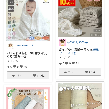
みののん🌠(୨୧•͈ᴗ•͈)感謝♡
momeme｜ベビー&キッズ専門店
🌠イブル♪【新作ケラッタ
#6枚
🛁ふんわり包む、毎日使いたく
セット☆ふわ
...
なる6重ガーゼ
...
￥
3,480
￥
1,380～
0
0
21
0
0
39
コレ
いいね
コレ
いいね