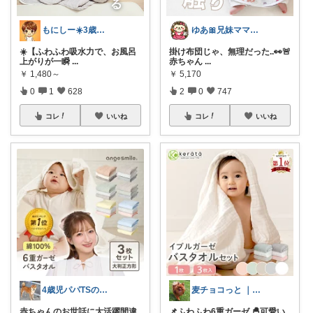
もにしー☀️3歳娘と0歳息子のパパ🧡
ゆあ🎀兄妹ママの育児と暮らし
☀️【ふわふわ吸水力で、お風呂
掛け布団じゃ、無理だった..👀🚨
上がりが一瞬
...
赤ちゃん
...
￥
1,480～
￥
5,170
0
1
628
2
0
747
コレ
いいね
コレ
いいね
4歳児パパTSの育児おたすけROOM🎁
麦チョコっと ｜ キッズ＆ベビー 夏
赤ちゃんのお世話に大活躍間違
📌ふわふわ6重ガーゼ 🐣可愛い