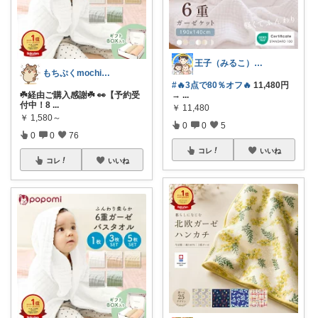
王子（みるこ）👑便利グッズ×QOL向上
もちぷくmochipuku☘️5日感謝
#🔥3点で80％オフ🔥
11,480円
☘️経由ご購入感謝☘️ 👀【予約受
→
...
付中！8
...
￥
11,480
￥
1,580～
0
0
5
0
0
76
コレ
いいね
コレ
いいね