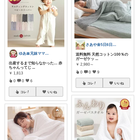
さあや🌼5日6日有難うございます
ゆあ🎀兄妹ママの育児と暮らし
送料無料 天然コットン100％の
ガーゼケッ
...
出産するまで知らなかった… 赤
￥
2,980～
ちゃんってじ
...
0
0
9
￥
1,813
0
0
6
コレ
いいね
コレ
いいね