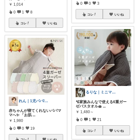
0
0
3
￥
1,014
0
1
8
コレ
いいね
コレ
いいね
るりな｜ミニマルに暮らしたいワーママ🌱
れん｜1児パパ/育児中👶
🫧家族みんなで使える6重ガー
ゼバスタオル🧺
...
赤ちゃんが寝てくれないパパマ
￥
1,480～
マへ✨ 「お肌
...
0
1
21
￥
1,980
0
0
19
コレ
いいね
コレ
いいね