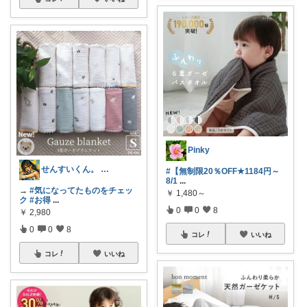
Pinky
せんすいくん。 ＼情報の海へダイブ／
#【無制限20％OFF★1184円～
8/1
...
→
#気になってたものをチェッ
￥
1,480～
ク
#お得
...
0
0
8
￥
2,980
0
0
8
コレ
いいね
コレ
いいね