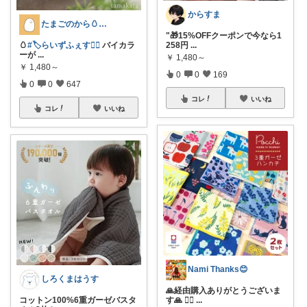
からすま
たまごのから🥚ラクに暮らす┊︎育児
"🎁15%OFFクーポンで今なら1
🥚
#🏷️らいずふぇす❤️‍🔥
バイカラ
258円
...
ーが
...
￥
1,480～
￥
1,480～
0
0
169
0
0
647
コレ
いいね
コレ
いいね
Nami Thanks😊
しろくまはうす
🙏経由購入ありがとうございま
コットン100%6重ガーゼバスタ
す🙏 💁‍♀️
...