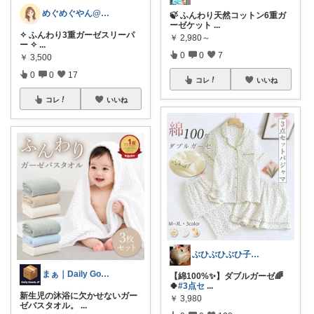
めぐめぐやん@2児ママ×ゆるっと暮らし
🍃 ふんわり天然コットン6重ガ
ーゼケット
...
✧ ふんわり3重ガーゼスリーパ
￥
2,980～
ー ✧
...
0
0
7
￥
3,500
0
0
17
コレ
いいね
コレ
いいね
ぶひぶひぶひ子・暑いの苦手・・・辛い
まぁ｜Daily Goods JP
【綿100%✨】ダブルガーゼ🌈
🍀
#3点セ
...
新生児の沐浴に欠かせないガー
￥
3,980
ゼバスタオル。
...