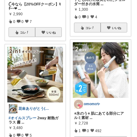
ダー付きの水筒
...
𓊆今なら【20%OFFクーポン】ｷ
ﾀｰｰ❤
...
￥
1,300
￥
2,990
0
0
4
0
0
7
コレ
いいね
コレ
いいね
omomo✨
花🌼ありがとう(*･ω･)*_ _)ﾍ
⭐️氷のう⭐️ 肌にあてる部分にア
ルミ素材
...
#オイルスプレー
2way 耐熱ガ
ラス 霧
...
￥
2,728
￥
3,480
1
0
492
0
0
5