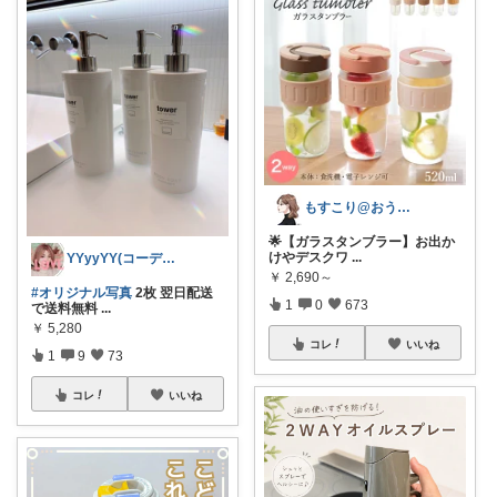
もすこり@おうち満喫＆外出頑張る
🌟【ガラスタンブラー】​お出か
けやデスクワ
...
YYyyYY(コーデやってます🐢🐾)
￥
2,690～
#オリジナル写真
2枚 翌日配送
1
0
673
で送料無料
...
￥
5,280
コレ
いいね
1
9
73
コレ
いいね