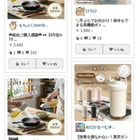
けろひ
＼手ぶらでお出かけ！保冷もで
きる高機能ボト
...
もちぷくmochipuku☘️7日感謝
￥
1,980～
☘️経由ご購入感謝☘️ 👀【8/5迄✨
0
2
19
75
...
￥
3,480
コレ
いいね
1
0
242
コレ
いいね
めだかるーむ＠ありがとうございます。
【味覚を損なわない！真空タン