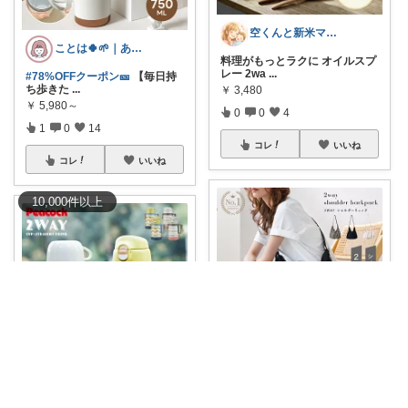
空くんと新米ママ🌸💪
ことは🍀🌱｜ありがとうございます✨
料理がもっとラクに オイルスプ
レー 2wa
...
#78%OFFクーポン🎫
【毎日持
ち歩きた
...
￥
3,480
￥
5,980～
0
0
4
1
0
14
コレ
いいね
コレ
いいね
10,000
件
以上
127🌷経由購入感謝✨
& day
荷物が増えた瞬間、「リュック