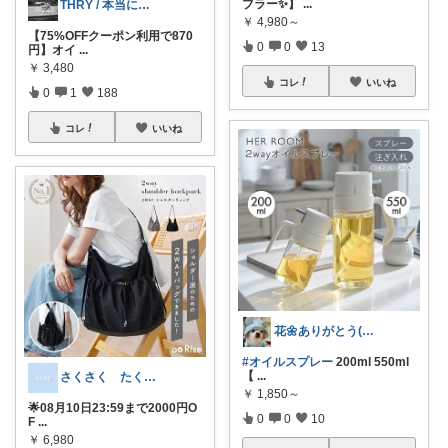
ブラー✨】
...
THRY / 本当に良いモノBEST
￥
4,980～
【75%OFFクーポン利用で870
0
0
13
円】オイ
...
￥
3,480
コレ
いいね
0
1
188
コレ
いいね
花🌼ありがとう(*･ω･)*_ _)ﾍ
#オイルスプレー
200ml 550ml
【
...
さくさく たくさんの訪問感謝です🙇
￥
1,850～
🌟08月10日23:59まで2000円O
0
0
10
F
...
￥
6,980