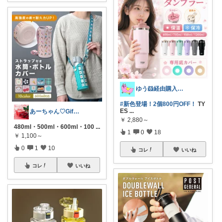
ゆう🐹経由購入感謝🙇‍♀️
#新色登場！2個800円OFF！
TY
ES
...
あーちゃん♡Giftで選びたい商品🌹
￥
2,880～
480ml・500ml・600ml・100
...
1
0
18
￥
1,100～
0
1
10
コレ
いいね
コレ
いいね