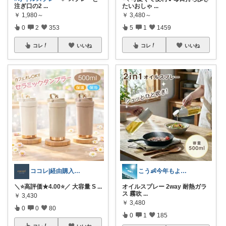
注ぎ口の2
...
たいおしゃ
...
￥
1,980～
￥
3,480～
0
2
353
5
1
1459
コレ
いいね
コレ
いいね
ココレ|経由購入ありがとうございます🌷
こう👶今年もよろしくお願いします🥹
＼⭐️高評価★4.00⭐️／ 大容量 S
...
オイルスプレー 2way 耐熱ガラ
ス 霧吹
...
￥
3,430
￥
3,480
0
0
80
0
1
185
コレ
いいね