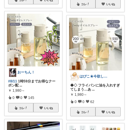
コレ
いいね
おーちん！
はぴこ★今欲しい厳選アイテム
#8/11
1時59分までお得なクー
ポン配
...
◆◇ フライパンに油を入れすぎ
てしまう…あ
...
￥
1,980～
￥
1,980～
0
0
145
0
0
62
コレ
いいね
コレ
いいね