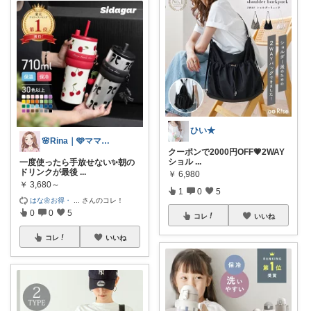
ひい★
🌸Rina｜🩵ママ必見アイテム🩵
クーポンで2000円OFF💗2WAY
ショル
...
一度使ったら手放せない✨朝の
ドリンクが最後
...
￥
6,980
￥
3,680～
1
0
5
はな🌼お得・
...
さんのコレ！
0
0
5
コレ
いいね
コレ
いいね