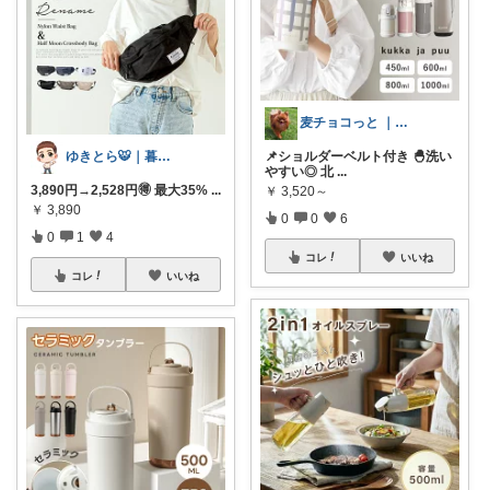
麦チョコっと ｜ キッズ＆ベビー 夏
📌ショルダーベルト付き 🐣洗い
ゆきとら🐯｜暮らしをラクにしたいパパ
やすい◎ 北
...
3,890円→2,528円🉐 最大35%
...
￥
3,520～
￥
3,890
0
0
6
0
1
4
コレ
いいね
コレ
いいね