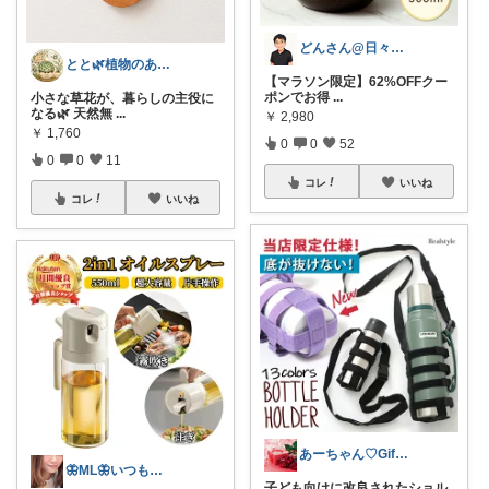
どんさん@日々の生活に彩りを
とと🌿植物のある暮らし
【マラソン限定】62%OFFクー
ポンでお得
...
小さな草花が、暮らしの主役に
なる🌿 天然無
...
￥
2,980
￥
1,760
0
0
52
0
0
11
コレ
いいね
コレ
いいね
あーちゃん♡Giftで選びたい商品🌹
🦋ML🦋いつもありがとう💓
子ども向けに改良されたショル