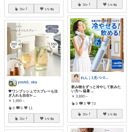
コレ
いいね
コレ
いいね
れん｜1児パパ/育児中👶
yoshi1_oka
飲み物をずっと冷やして飲みた
い方へ 猛暑
...
💖ワンプッシュでスプレーも注
ぎ入れも自在✨
...
￥
3,880～
￥
1,980～
0
3
73
0
0
11
コレ
いいね
コレ
いいね