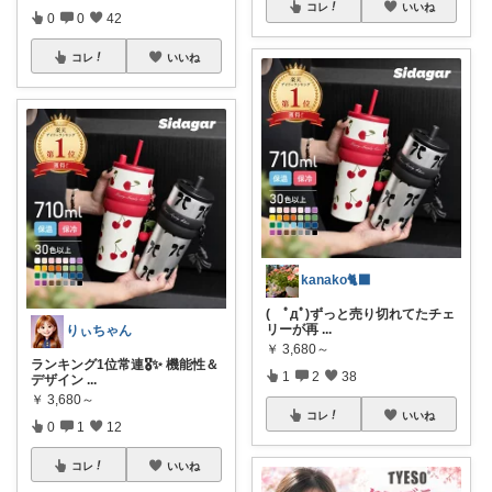
コレ
いいね
0
0
42
コレ
いいね
kanako🐈‍⬛
( ﾟдﾟ)ずっと売り切れてたチェ
リーが再
...
りぃちゃん
￥
3,680～
ランキング1位常連🎖️✨ 機能性＆
1
2
38
デザイン
...
￥
3,680～
コレ
いいね
0
1
12
コレ
いいね