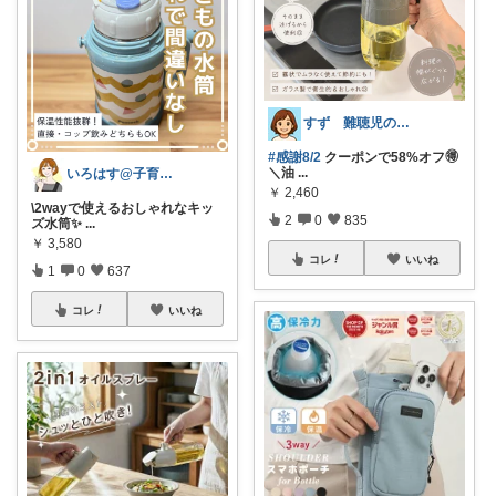
すず 難聴児のママ🦻
#感謝8/2
クーポンで58%オフ🉐
＼油
...
いろはす@子育て＊キッチン
￥
2,460
\2wayで使えるおしゃれなキッ
2
0
835
ズ水筒✨️
...
￥
3,580
コレ
いいね
1
0
637
コレ
いいね