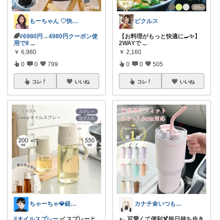
もーちゃん ♡快適生活~旅行大好き🌈✨
ピクルス
🌈
#6980円→4980円クーポン使
【お料理がもっと快適に🍳✨】
用で8
...
2WAYで
...
￥
6,980
￥
2,160
0
0
799
0
0
505
コレ
いいね
コレ
いいね
ちゃーちゃ💎経由購入に感謝です✨
カナチ🌼いつもご覧くださり感謝ꕤ
#オイルスプレー
✅ スプレーと
⋆⸜ 可愛くて便利🍹毎日持ち歩き