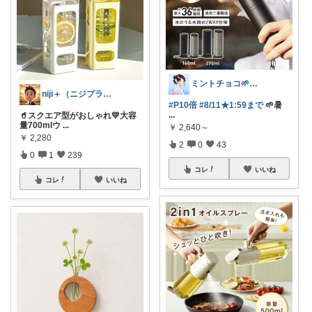
ミントチョコ🌱いつもありがとう
niji＋（ニジプラス）感謝しています
#P10倍
#8/11★1:59まで
🌱暑
...
🥤スクエア型がおしゃれ💛大容
量700mlウ
...
￥
2,640～
￥
2,280
2
0
43
0
1
239
コレ
いいね
コレ
いいね