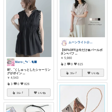
ムーンライト@ファッション
【60%OFFは今だけ🎀パールボ
タン×パフ
...
￥
5,980
Maro·͜· 🐾 ͗ ͗˒˒🐈‍⬛
2
0
615
ꕤ*.゜くしゅっとしたシャーリン
グがポイン
...
コレ
いいね
￥
4,543
3
0
826
コレ
いいね