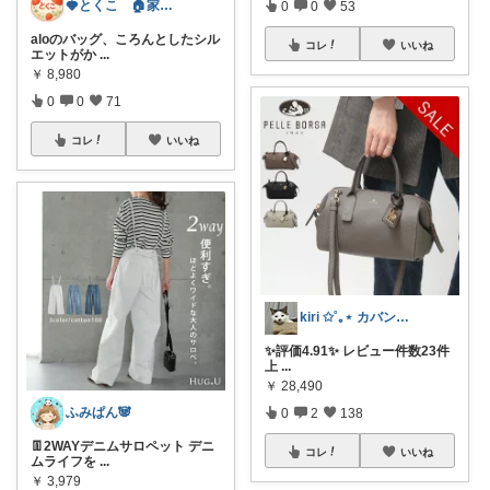
🍓とくこ 🏠家族4人愛用品🍓
0
0
53
aloのバッグ、ころんとしたシル
コレ
いいね
エットがか
...
￥
8,980
0
0
71
コレ
いいね
kiri ✩˚｡⋆ カバン屋さん✩˚｡⋆
✨評価4.91✨ レビュー件数23件
上
...
￥
28,490
ふみぱん🐼
0
2
138
👖2WAYデニムサロペット デニ
コレ
いいね
ムライフを
...
￥
3,979