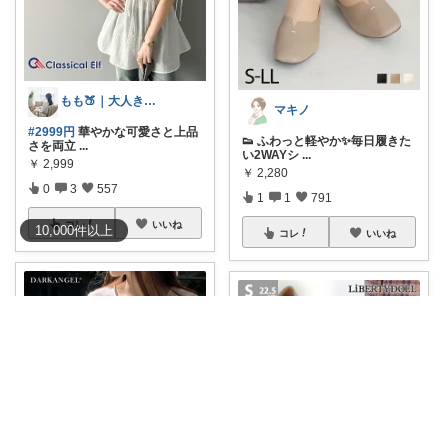
もも🍑｜大人きれいめファッション
マキノ
#2999円
華やかな可愛さと上品
👟 ふわっと軽やか✨毎日履きた
さを両立
...
い2WAYシ
...
￥
2,999
￥
2,280
0
3
557
1
1
791
コレ
いいね
10,000
件
以上
コレ
いいね