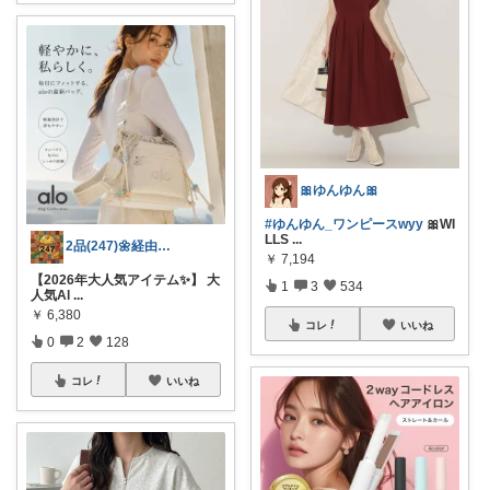
🎀ゆんゆん🎀
#ゆんゆん_ワンピースwyy
🎀WI
LLS
...
2品(247)🌼経由購入感謝です🌼
￥
7,194
【2026年大人気アイテム✨】 大
1
3
534
人気Al
...
￥
6,380
コレ
いいね
0
2
128
コレ
いいね