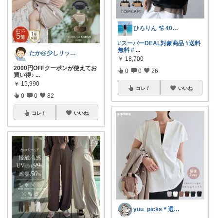
ひろりん 🫧 40代美容とファッション
#スーパーDEAL対象商品
#送料
無料
#
...
たか@少しリッチな生活がしたいパパ
￥
18,700
2000円OFFクーポンが使えてお
0
0
26
買い得♪
...
￥
15,990
コレ
いいね
0
0
82
コレ
いいね
yuu_picks＊選ぶ楽しみ＊