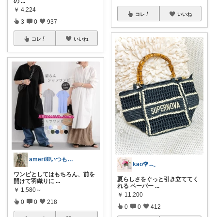
の
...
￥
4,224
コレ
いいね
3
0
937
コレ
いいね
ameriꕤいつもありがとう
kao🌹𓂃
ワンピとしてはもちろん、前を
夏らしさをぐっと引き立ててく
開けて羽織りに
...
れる ペーパー
...
￥
1,580～
￥
11,200
0
0
218
0
0
412