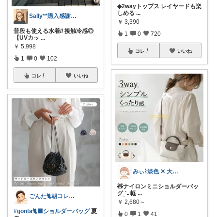
◆2wayトップス レイヤードも楽
しめる
...
Sally**購入感謝です☺︎!
￥
3,390
普段も使える水着// 接触冷感◎
1
0
720
【UVカッ
...
￥
5,998
コレ
いいね
1
0
102
コレ
いいね
みぃ⌇淡色 ✕ 大人かわいいアイテム
🧸ナイロンミニショルダーバッ
グˎˊ˗ 軽
...
ごんた🐈朝コレ🐈‍⬛
￥
2,680～
#gonta🐈‍⬛ショルダーバッグ
夏
0
1
41