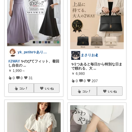
yk_petite✨ありがとう😊
まさりお🏂
#2WAY
✨のびてフィット、着回
✨1つあると毎日から特別な日ま
し自在の
...
で頼れる、大
...
￥
1,990～
￥
6,980
0
0
31
0
0
207
コレ
いいね
コレ
いいね