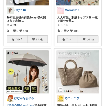
ねむこ🐿
Maiko0810
🐿両面主役の前後2way 襟の開
大人可愛い刺繍トップス🌸 一枚
け方で表情
...
で華やか見
...
￥
4,290
￥
5,780
1
0
568
0
2
408
コレ
いいね
コレ
いいね
はなかな@ゆるふわ暮らし
🐣こっこ🐣
#20％OFFクーポン✨
2026年新
荷物が多い日もおしゃれは妥協