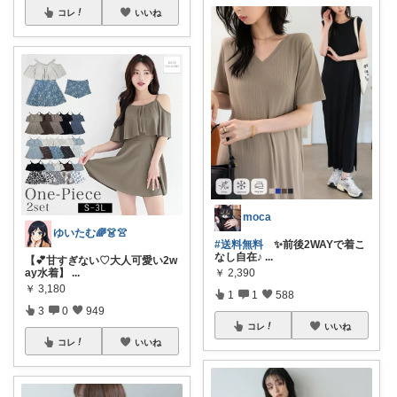
コレ
いいね
moca
ゆいたむ🌈👗👚
#送料無料
✨前後2WAYで着こ
なし自在♪
...
【💕甘すぎない♡大人可愛い2w
ay水着】
...
￥
2,390
￥
3,180
1
1
588
3
0
949
コレ
いいね
コレ
いいね