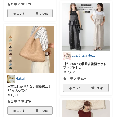
0
0
173
コレ
いいね
みるく 🧺 心地よい、上質な暮らしを
【🌸2WAYで着回す花柄セット
アップ✨】
...
￥
7,980
Hakuji
1
2
924
本革にしか見えない高級感…！
コレ
いいね
A4も入ってイ
...
￥
6,580
1
7
279
コレ
いいね