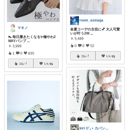
room_asinaga
マキノ
🌼夏コーデの主役に💕 大人可愛
いが叶う2W
...
👠 毎日履きたくなる✨極やわ2
￥
5,489
WAYパンプ
...
0
0
52
￥
3,999
1
0
835
コレ
いいね
コレ
いいね
kiri ✩˚｡⋆ カバン屋さん✩˚｡⋆