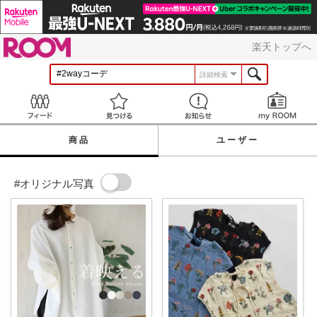
ROOM
楽天トップへ
詳細検索
Feed
見つける
お知らせ
商品
ユーザー
#オリジナル写真