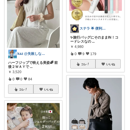
ステラ 🌟 便利グッズと素敵なアイテム
✨旅行バッグにそのままIN！コ
ードレスなの
...
￥
4,980
kaz @失敗しない楽天セレクト🌿
0
9
179
ハーフジップで映える美姿🌈 前
コレ
いいね
後２ＷＡＹで
...
￥
3,520
0
0
84
コレ
いいね