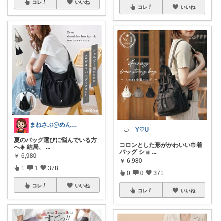
コレ
いいね
コレ
いいね
まねさぶ@めんどくさい→快適
Y♡U
夏のバッグ選びに悩んでいる方
コロンとした形がかわいい巾着
へ☀️ 結局、
...
バッグ ショ
...
￥
6,980
￥
6,980
1
1
378
0
0
371
コレ
いいね
コレ
いいね