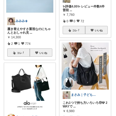
✨評価4.00✨ レビュー件数4件
普段
...
￥
7,760
みみみ☀️
0
0
72
履き替えやすさ重視なのにちゃ
コレ
いいね
んとおしゃれ見
...
￥
14,300
2
1
774
コレ
いいね
まさみ｜子ども服・水着・季節グッズ🫶
これ1つで持ち方いろいろ🥺🩷 2
WAYで
...
￥
6,980