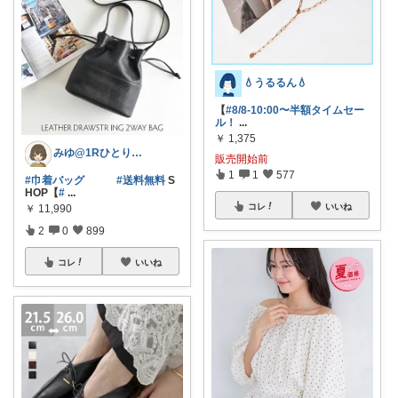
💧うるるん💧
【
#8/8-10:00〜半額タイムセー
ル！
...
￥
1,375
みゆ@1Rひとり暮らし
販売開始前
1
1
577
#巾着バッグ
#送料無料
S
HOP【
#
...
コレ
いいね
￥
11,990
2
0
899
コレ
いいね