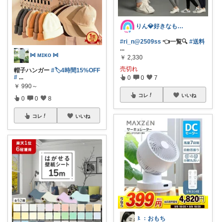
りん💎好きなものღ⠜
#ri_n@2509ss
👈一覧🔍
#送料
...
⋈ ᴍɪᴋᴏ ⋈
￥
2,330
売切れ
帽子ハンガー
#🏷️4時間15%OFF
#
...
0
0
7
￥
990～
コレ
いいね
0
0
8
コレ
いいね
〻：おもち