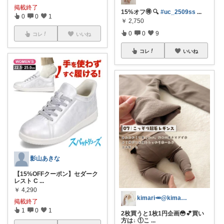
掲載終了
15%オフ🉐 🔍
#uc_2509ss
...
0
0
1
￥
2,750
0
0
9
コレ
いいね
コレ
いいね
影山あきな
【15%OFFクーポン】セダーク
レスト C
...
￥
4,290
kimari🥕@kimari___ia
掲載終了
1
0
1
2枚買うと1枚1円企画😳💕買い
方は↓ ①こ
...