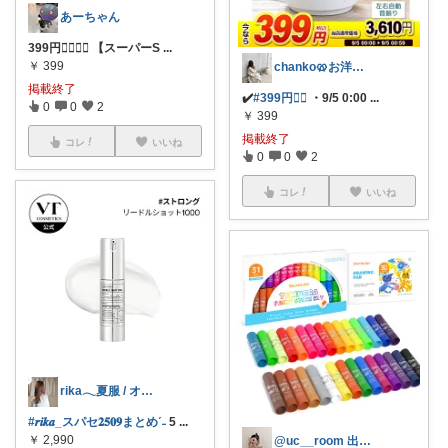
あーちゃん
399円❤️‍🔥❤️‍🔥 【スーパーS
...
￥
399
chanko🥨お洋服/出産準備💗
掲載終了
✔️
#399円❤️‍🔥
・9/5 0:00
...
0
0
2
￥
399
掲載終了
コレ
いいね
0
0
2
コレ
いいね
rika𓂃夏服 / オリ写𓍼
#𝒓𝒊𝒌𝒂_スパセ𝟐𝟓𝟎𝟗まとめˊ˗
5
...
￥
2,990
@uc__room 出産/育児/暮らし