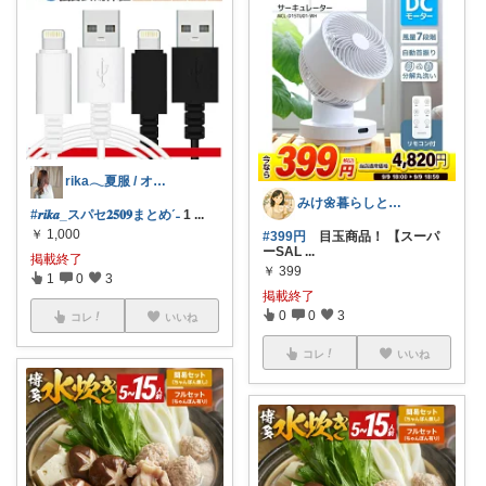
rika𓂃夏服 / オリ写𓍼
みけ🌼暮らしとキッチン
#𝒓𝒊𝒌𝒂_スパセ𝟐𝟓𝟎𝟗まとめˊ˗
1
...
￥
1,000
#399円
目玉商品！ 【スーパ
ーSAL
...
掲載終了
￥
399
1
0
3
掲載終了
0
0
3
コレ
いいね
コレ
いいね