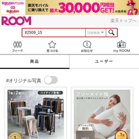
ROOM
楽天トップへ
詳細検索
Feed
見つける
お知らせ
商品
ユーザー
#オリジナル写真