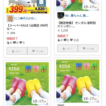
t4c_爺ちゃん 孫x3
にこ🍰大人かわいいコレクション
【限定特価】 サンダル 送料別
【スーパーSALE 1台限定 399円
スリッポン
...
セー
...
￥
1,235
￥
399
掲載終了
掲載終了
0
0
110
0
0
5
コレ
いいね
コレ
いいね