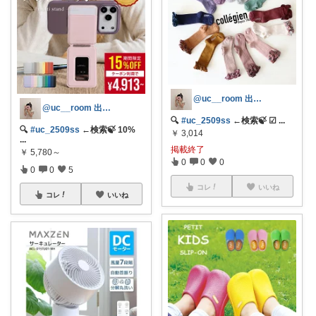
@uc__room 出産/育児/暮らし
@uc__room 出産/育児/暮らし
🔍
#uc_2509ss
←検索🍃 ☑
...
🔍
#uc_2509ss
←検索🍃 10%
￥
3,014
...
掲載終了
￥
5,780～
0
0
0
0
0
5
コレ
いいね
コレ
いいね