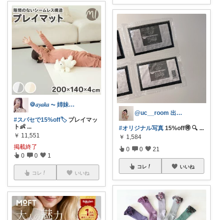
🍪𝑎𝑦𝑎𝑘𝑎 ⏦ 姉妹ママ
@uc__room 出産/育児/暮らし
#スパセで15%off🏷️
プレイマッ
ト👶
...
#オリジナル写真
15%off🉐 🔍
...
￥
11,551
￥
1,584
掲載終了
0
0
21
0
0
1
コレ
いいね
コレ
いいね