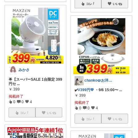
コレ
いいね
みかさ
🌟【スーパーSALE 1台限定 399
chanko🥨お洋服/出産準備💗
円セ
...
￥
399
✔️
#399円💛
・9/6 15:00〜
...
￥
399
掲載終了
0
0
4
掲載終了
0
0
4
コレ
いいね
コレ
いいね