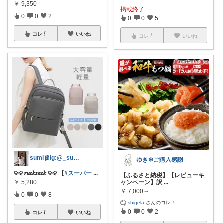
￥
9,350
掲載終了
0
0
2
0
0
5
コレ
いいね
コレ
いいね
sumi🩰ig:@_su._.umi_
ゆき❄ご購入感謝
⪩⪨ 𝒓𝒖𝒄𝒌𝒔𝒂𝒄𝒌 ⪩⪨ 【
#スーパー
...
【ふるさと納税】【レビューキ
￥
5,280
ャンペーン】訳
...
￥
7,000～
0
0
8
shigela
さんのコレ！
0
0
2
コレ
いいね