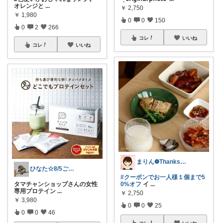
オレンジと
...
￥
2,750
￥
1,980
0
0
150
0
2
266
コレ
いいね
コレ
いいね
まりん❁Thanks a lot‪ ❤︎
ひなた☆8/5ご購入感謝です❤️
#クーポンでお一人様１個まで5
タマチャンショップさんの女性
0%オフ
イ
...
専用プロテイン
...
￥
2,750
￥
3,980
0
0
25
0
0
46
コレ
いいね