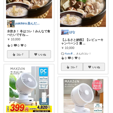
yukihiro.呑んだくれのお勧め部屋
水炊き！ 冬はコレ！みんなで食
はな
べたいですね
...
￥
10,000
【ふるさと納税】【レビューキ
ャンペーン】量
...
0
0
0
￥
10,000
Raito❣️
...
さんのコレ！
コレ
いいね
0
0
0
コレ
いいね