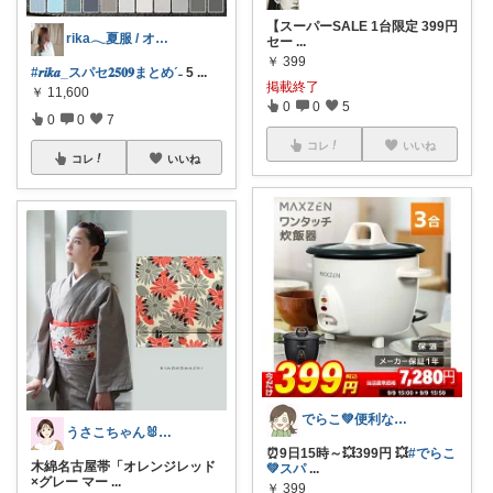
【スーパーSALE 1台限定 399円
rika𓂃夏服 / オリ写𓍼
セー
...
￥
399
#𝒓𝒊𝒌𝒂_スパセ𝟐𝟓𝟎𝟗まとめˊ˗
5
...
掲載終了
￥
11,600
0
0
5
0
0
7
コレ
いいね
コレ
いいね
でらこ💚便利な生活雑貨とママアイテム☺
うさこちゃん🐰高齢出産MaMa🫶
⏰9日15時～💥399円 💥
#でらこ
木綿名古屋帯「オレンジレッド
💚スパ
...
×グレー マー
...
￥
399