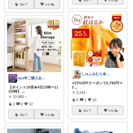
コレ
いいね
しゅふみむら🌼プチ健康×アラフィフ
aya🌸ご購入ありがとうございます✨
⭐️15%OFFクーポンで2,790円⇒
【ポイント10倍★4日15時〜11
2
...
日9時】
...
￥
2,243
￥
10,980～
0
1
10
2
0
22
コレ
いいね
コレ
いいね