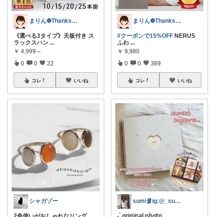
まりん❁Thanks a lot‪ ❤︎
まりん❁Thanks a lot‪ ❤︎
《選べる3タイプ》天板付き ス
#クーポンで15%OFF
NERUS
ラックスハン
...
ふわ
...
￥
4,999～
￥
9,980
0
0
22
0
0
389
コレ
いいね
コレ
いいね
シャガゾー
sumi🩰ig:@_su._.umi_
2色使いがおしゃれなリング。
- ̗̀ 𝗈𝗋𝗂𝗀𝗂𝗇𝖺𝗅 𝗉𝗁𝗈𝗍𝗈 ‪
...