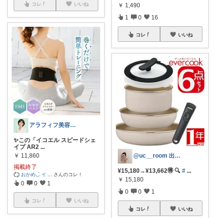
コレ
いいね
￥
1,490
1
0
16
コレ
いいね
アラフィフ美容研究所
✨この「イコエル スピードシェ
イプ AR2
...
￥
11,860
@uc__room 出産/育児/暮らし
掲載終了
¥15,180→¥13,662🉐 🔍
#
...
おかめ◡̈ イ
...
さんのコレ！
￥
15,180
0
0
1
0
0
1
コレ
いいね
コレ
いいね