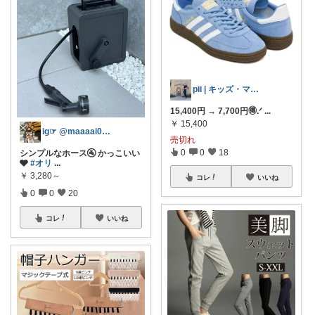
pii | キッズ・ママファッション🪿
15,400円 → 7,700円🉐‪.ᐟ‪
...
￥
15,400
ig☞ @maaaai0111
売切れ
0
0
18
シンプルなホース🚰 かっこいい
🩶
#オリ
...
￥
3,280～
コレ
いいね
0
0
20
コレ
いいね