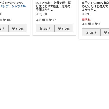
と涼やかなシャツ。
あると安心。充電で繰り返
息子に17.0cmを購
ツ
#シアーシャツ
#半
し使える単3電池。 充電の
めだったけど喜んで
手間はかか
...
よかった
...
0
￥
2,080
￥
399
売切れ
0
187
0
0
77
0
0
7
レ
いいね
コレ
いいね
コレ