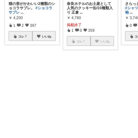
猫の形がかわいい2種類のシ
奈良ホテルのお土産として
さらっ
ョコラサブレ。
#ショコラ
人気のクッキー缶/10種類入
#シャ
サブレ
...
り 正倉
...
袖
...
￥
4,200
￥
4,780
￥
3,74
掲載終了
1
2
397
0
1
0
359
コレ
いいね
コ
コレ
いいね