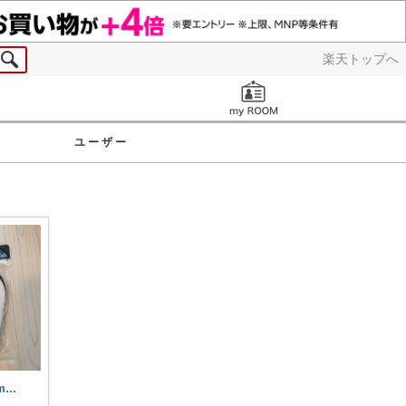
楽天トップへ
お知らせ
ユーザー
yuyu❀2児mama❀フォロバします