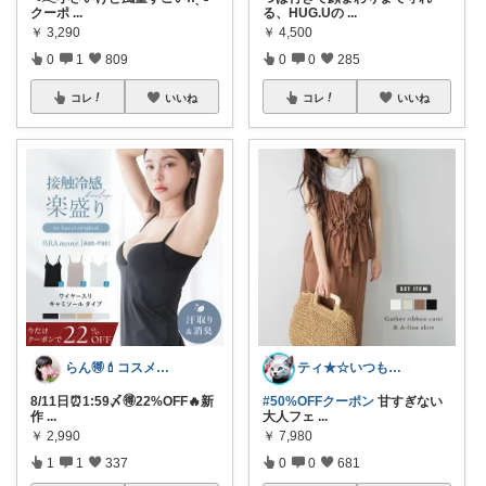
クーポ
...
る、HUG.Uの
...
￥
3,290
￥
4,500
0
1
809
0
0
285
コレ
いいね
コレ
いいね
らん🉐💄コスメ&ファッション👗✨
ティ★☆いつもありがとうございます♪☆★
8/11日⏰1:59〆🉐22%OFF🔥新
#50%OFFクーポン
甘すぎない
作
...
大人フェ
...
￥
2,990
￥
7,980
1
1
337
0
0
681