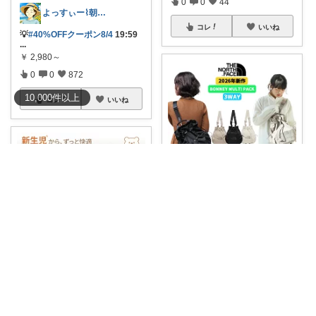
0
0
44
よっすぃー⌇朝コレ☀楽しい暮らし😇
コレ
いいね
💡
#40%OFFクーポン8/4
19:59
...
￥
2,980～
0
0
872
10,000
件
以上
コレ
いいね
✨レスポンスショップ21✨
身軽に出かけたい日の正解バッ
グ！ ノースフ
...
￥
8,990～
0
0
33
みののん🌠(୨୧•͈ᴗ•͈)感謝♡
コレ
いいね
🌠CANPA新作🎵 【
#吐き戻し対
策・向き
...