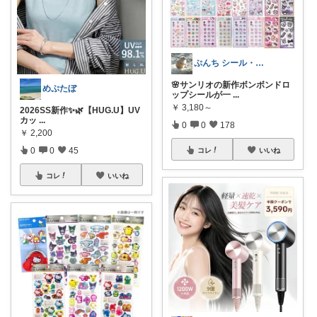
ぷんち シール・ファンシー雑貨多め
🌸サンリオの新作ボンボンドロ
めぷたぼ
ップシールが一
...
￥
3,180～
2026SS新作✨🌿【HUG.U】UV
カッ
...
0
0
178
￥
2,200
0
0
45
コレ
いいね
コレ
いいね