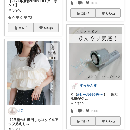
【2026年新作✨10%OFFクーポ
0
0
1016
ン！】
...
￥
5,940
コレ
いいね
0
0
73
コレ
いいね
すったん🐰
🔖【
#セール990円〜
】 └最大
風量がグ
...
￥
2,780～
ui♡
0
2
1500
｟8/5新作｠着回しもスタイルア
コレ
いいね
ップ見えも
...
￥
2,790