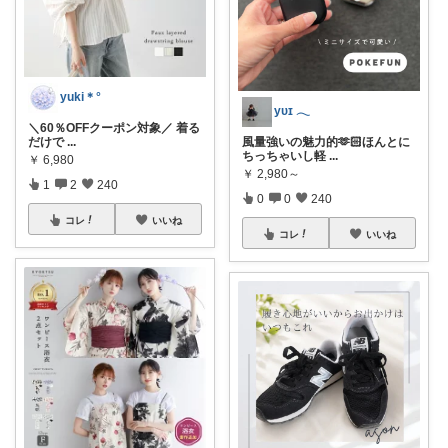
yuki＊°
yᴜɪ 𓂃
＼60％OFFクーポン対象／ 着る
だけで
...
風量強いの魅力的🫶🏻ほんとに
ちっちゃいし軽
...
￥
6,980
￥
2,980～
1
2
240
0
0
240
コレ
いいね
コレ
いいね