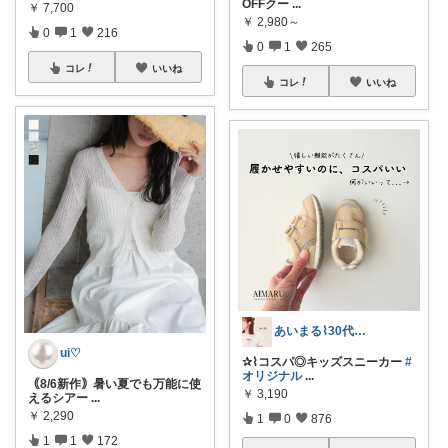
OFFクー
...
￥
7,700
￥
2,980～
0
1
216
0
1
265
コレ
いいね
コレ
いいね
あいまる⌇30代ワーママの暮らしと育児
ui♡
✰⌇コスパ◎キッズスニーカー
#
オリジナル
...
｟8/6新作｠暑い夏でも万能に使
￥
3,190
えるシアー
...
￥
2,290
1
0
876
1
1
172