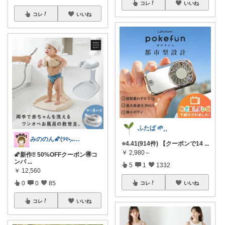
コレ
いいね
コレ
いいね
ふたば 🌱⸒⸒
みののん🌠(୨୧•͈ᴗ•͈)感謝♡
⭐️4.41(914件) 【クーポンで14
...
￥
2,980～
🌠新作‼︎ 50%OFFクーポン🉐コ
ンパ
...
5
1
1332
￥
12,560
0
0
85
コレ
いいね
コレ
いいね