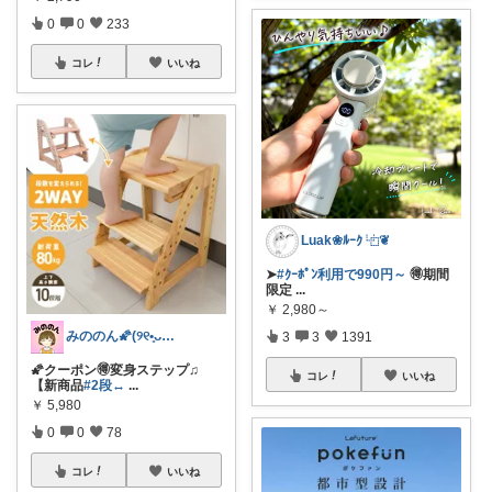
0
0
233
コレ
いいね
Luak❀ﾙｰｸ ⿻❦
➤
#ｸｰﾎﾟﾝ利用で990円～
🉐期間
限定
...
￥
2,980～
みののん🌠(୨୧•͈ᴗ•͈)感謝♡
3
3
1391
🌠クーポン🉐変身ステップ♫
コレ
いいね
【新商品
#2段↔
...
￥
5,980
0
0
78
コレ
いいね