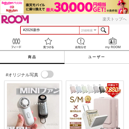
ROOM
楽天トップへ
詳細検索
Feed
見つける
お知らせ
商品
ユーザー
#オリジナル写真