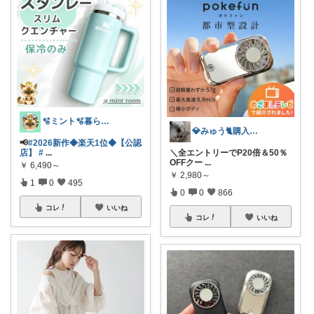
🫧ミント🫧暮らし⋆ﾟファッション⋆ﾟ
💎みゅう🐈購入感謝(❀ᴗ͈ˬᴗ͈)⁾
📢
#2026新作◆楽天1位◆【公認
店】
#
...
＼全エントリーでP20倍＆50％
OFFクー
...
￥
6,490～
￥
2,980～
1
0
495
0
0
866
コレ
いいね
コレ
いいね