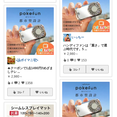
いっちー
ハンディファンは「重さ」で選
ぶ時代です。5
...
￥
2,980～
꧁ポイマニ꧂
0
0
153
🔥クーポンで1点1490円‼️めざま
コレ
いいね
しテレ
...
￥
2,980～
4
2
1358
コレ
いいね