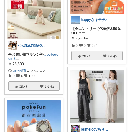
happyなキモチ♪
【全エントリーでP20倍＆50％
OFFクー
...
￥
2,980～
꧁𝑩𝑬𝑩𝑬𓊝𝑹𝑶𝑶𝑴꧂
0
0
251
🌟お買い物マラソン🌟
#bebero
コレ
いいね
om2
...
￥
28,800
pipi@保育
...
さんのコレ！
0
4
100
コレ
いいね
reimelodyありがとうございます