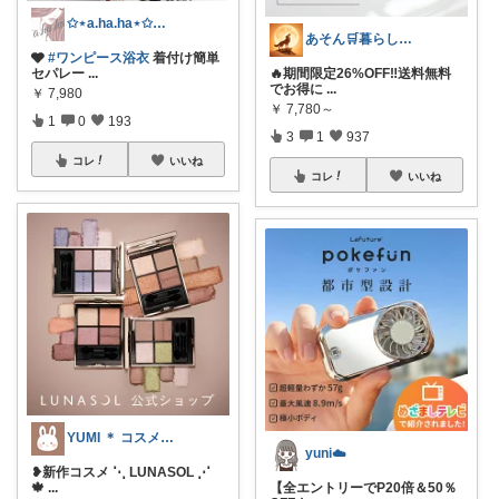
✩⋆a.ha.ha⋆✩🛒感謝っ❤︎
あそん🛒暮らしに彩りを✨️
🩶
#ワンピース浴衣
着付け簡単
セパレー
...
🔥期間限定26%OFF‼️送料無料
でお得に
...
￥
7,980
￥
7,780～
1
0
193
3
1
937
コレ
いいね
コレ
いいね
YUMI ＊ コスメと暮らし🌱
yuni☁️
❥︎新作コスメ ⋱ LUNASOL ⋰
🍁
...
【全エントリーでP20倍＆50％