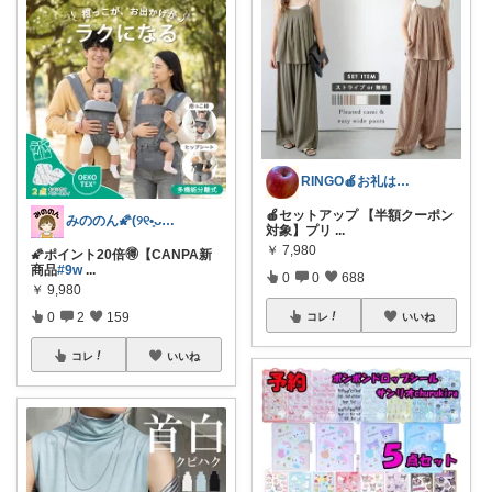
RINGO🍎お礼はプロフ🍎
🍎セットアップ 【半額クーポン
みののん🌠(୨୧•͈ᴗ•͈)感謝♡
対象】プリ
...
￥
7,980
🌠ポイント20倍🉐【CANPA新
商品
#9w
...
0
0
688
￥
9,980
0
2
159
コレ
いいね
コレ
いいね