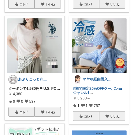
コレ
いいね
コレ
いいね
あぷりこっと✩.*˚100%ROOM経由
マヤ＠経由購入に感謝❤️
クーポンで1,980円❤︎ U.S. PO
...
#期間限定20%OFFクーポン🎫
ジャンル1
...
￥
4,380
￥
3,980～
0
0
537
1
1
757
コレ
いいね
コレ
いいね