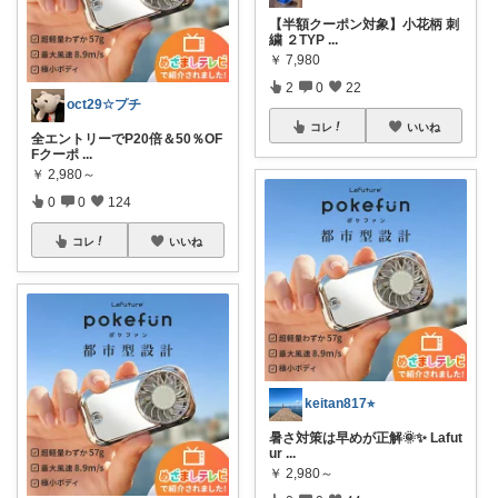
【半額クーポン対象】小花柄 刺
繍 ２TYP
...
￥
7,980
2
0
22
oct29☆プチ
コレ
いいね
全エントリーでP20倍＆50％OF
Fクーポ
...
￥
2,980～
0
0
124
コレ
いいね
keitan817⭐︎
暑さ対策は早めが正解🌞✨ Lafut
ur
...
￥
2,980～