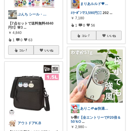
まりあルルド💗ご購入感謝です💗
#ｸｰﾎﾟﾝで3,590円❤️‍🔥
202
...
ぷんち シール・ファンシー雑貨多め
￥
7,180
【7点セットで送料無料4840
1
0
56
円‼️】🌸3
...
￥
4,840
コレ
いいね
1
0
63
コレ
いいね
ありこ🌱🧺快適な暮らし雑貨🌻
✨️🉐
#【全エントリーでP20倍＆
50％O
...
アウトドアK.B
￥
2,980～