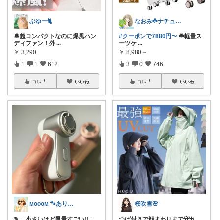
ぶゆー🐈
なおみ☘️ナチュラル生活
🔔超コンパクトなのに爆風ハン
#クーポンで7880円〜
☘️軽量ス
ディファン！外
...
ーツケ
...
￥
3,290
￥
8,980～
1
1
612
3
0
746
コレ
いいね
コレ
いいね
ᴍᴏᴏᴏᴍ 🐾ありがとうございます🐹
桜吹雪🌸
✎𓂃小さいけど風量すごい!!ˎˊ˗
つば付きで顔まわりまで守れ