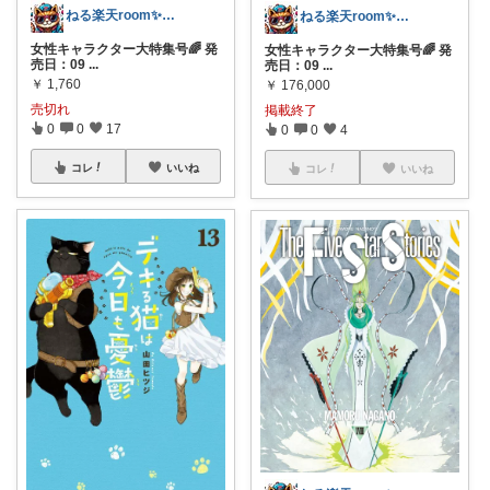
ねる楽天room✨お買い物マラソンや✨
ねる楽天room✨お買い物マラソンや✨
女性キャラクター大特集号🌈 発
女性キャラクター大特集号🌈 発
売日：09
...
売日：09
...
￥
1,760
￥
176,000
売切れ
掲載終了
0
0
17
0
0
4
コレ
いいね
コレ
いいね