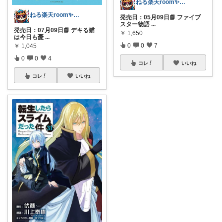
ねる楽天room✨お買い物マラソンや✨
ねる楽天room✨お買い物マラソンや✨
発売日：05月09日📗 ファイブ
スター物語
...
発売日：07月09日📗 デキる猫
￥
1,650
は今日も憂
...
0
0
7
￥
1,045
0
0
4
コレ
いいね
コレ
いいね