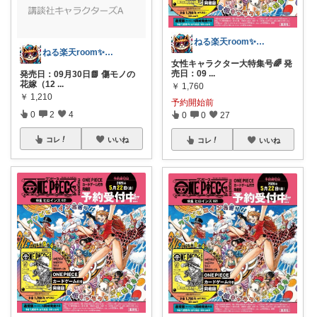
ねる楽天room✨お買い物マラソンや✨
ねる楽天room✨お買い物マラソンや✨
女性キャラクター大特集号🌈 発
売日：09
...
発売日：09月30日📗 傷モノの
花嫁（12
...
￥
1,760
￥
1,210
予約開始前
0
2
4
0
0
27
コレ
いいね
コレ
いいね