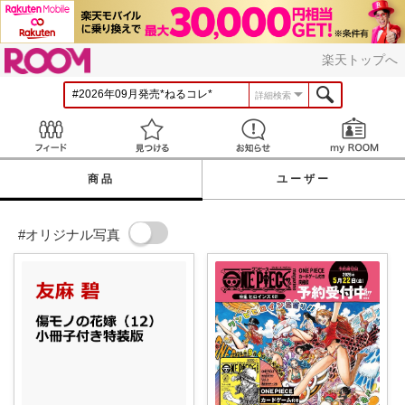
ROOM
楽天トップへ
詳細検索
Feed
見つける
お知らせ
商品
ユーザー
#オリジナル写真