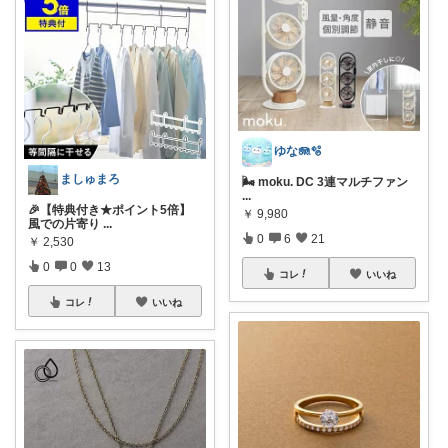
ゆな🪼🫧
ましゅまろ
🌬️ moku. DC 3連マルチファン
...
​🎉【特典付き★ポイント5倍】
￥
9,980
風での片寄り
...
0
6
21
￥
2,530
0
0
13
コレ
いいね
コレ
いいね