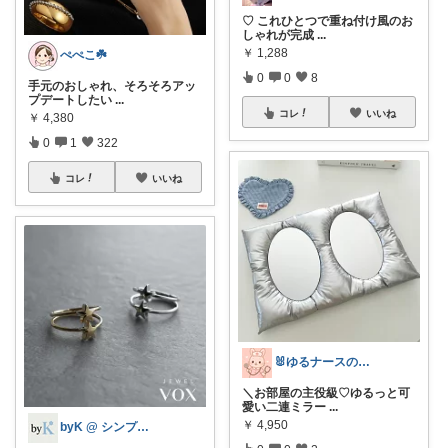
♡ これひとつで重ね付け風のお
しゃれが完成
...
￥
1,288
ぺぺこ☘️
0
0
8
手元のおしゃれ、そろそろアッ
プデートしたい
...
コレ
いいね
￥
4,380
0
1
322
コレ
いいね
🐰ゆるナースの愛用品ROOM🐰
＼お部屋の主役級♡ゆるっと可
愛い二連ミラー
...
￥
4,950
byK @ シンプル好き