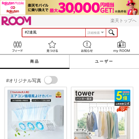
ROOM
楽天トップへ
詳細検索
Feed
見つける
お知らせ
商品
ユーザー
#オリジナル写真