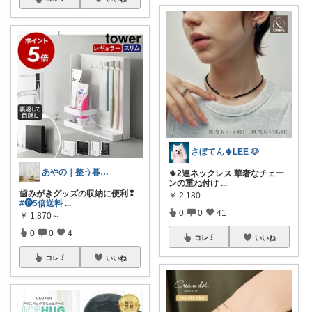
さぼてん🌵LEE 🐶
あやの｜整う暮らしROOM
🌵2連ネックレス 華奢なチェー
ンの重ね付け
...
歯みがきグッズの収納に便利❢
￥
2,180
#🅟5倍送料
...
0
0
41
￥
1,870～
0
0
4
コレ
いいね
コレ
いいね