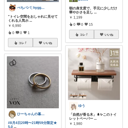
ぺちパパ│hyggeな心意気を大切に🌿
朝の身支度で、手元に少しだけ
華やかさを足し
...
"トイレ空間をおしゃれに見せて
￥
1,199
くれる人気ホ
...
0
0
15
￥
6,990
0
0
1
コレ
いいね
コレ
いいね
ゆう
ひーちゃんの暮らしと服ROOM🌷
「自然が香る木」🌲✨このトイ
レットペーパー
...
#8月4日20時〜21時59分限定★
￥
1,980
5,0
...