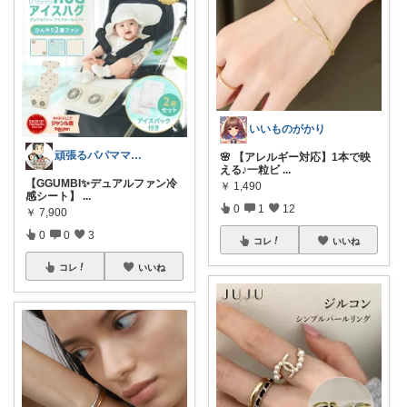
いいものがかり
頑張るパパママ応援隊@育児・子供用品紹介
🌸 【アレルギー対応】1本で映
える♪一粒ビ
...
【GGUMBI✨デュアルファン冷
￥
1,490
感シート】
...
0
1
12
￥
7,900
0
0
3
コレ
いいね
コレ
いいね