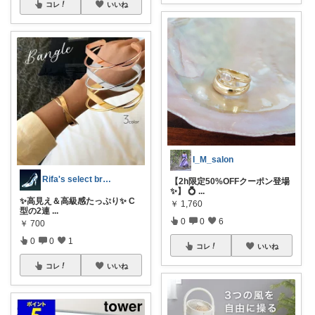
コレ
いいね
I_M_salon
Rifa's select branch
【2h限定50%OFFクーポン登場
✨】 💍
...
✨高見え＆高級感たっぷり✨ C
￥
1,760
型の2連
...
0
0
6
￥
700
0
0
1
コレ
いいね
コレ
いいね