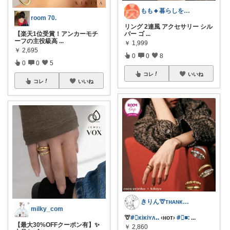
もも🔸暮らしを充実させるものたち🔸
room 70.
リング 2連風 アクセサリー シル
【楽天1位受賞！アンカーモチ
バー ゴ
...
ーフの主役級高
...
￥
1,999
￥
2,695
0
0
8
0
0
5
コレ
いいね
コレ
いいね
きりん🦒ᴛʜᴀɴᴋs ᴀʟᴡᴀʏs.
milky_com
🦒
#⃞ᴋiᴋiʏᴧꓺ
‹ʜᴏᴛ›
#⃞■ᱺ
...
【最大30%OFFクーポン有】✨
￥
2,860