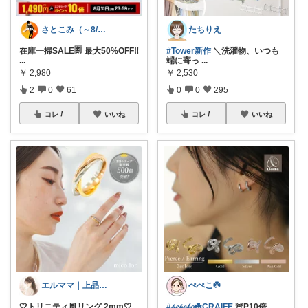
さとこみ（～8/4 感謝🙏）
たちりえ
在庫一掃SALE🈹 最大50%OFF‼️
#Tower新作
＼洗濯物、いつも
...
端に寄っ
...
￥
2,980
￥
2,530
2
0
61
0
0
295
コレ
いいね
コレ
いいね
エルママ｜上品かわいい暮らし
ぺぺこ☘️
🤍トリニティ風リング 2mm🤍
#𝓅𝑒𝓅𝑒𝓀𝑜☘️CRAIFE
🚨P10倍
...