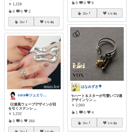
0
0
6
￥
1,228
0
0
2
コレ
いいね
コレ
いいね
はなみずき💐
sora💎ジュエリールーム
✨ハート＆スターが可愛い♡2連
デザインリン
...
《2連風ウェーブデザインが目
￥
2,060
を引くステンレ
...
1
0
4
￥
1,232
0
0
260
コレ
いいね
コレ
いいね