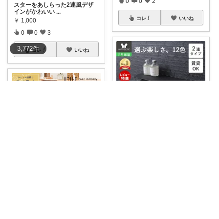
0
0
2
スターをあしらった2連風デザ
インがかわいい
...
コレ
いいね
￥
1,000
0
0
3
3,772
件
コレ
いいね
ʘʘ Matsucasa-TooL ʘʘ
＼LINE追加で300円OFF！トイ
レを上
...
￥
4,480
ほみゅる
0
0
372
▸ キャスター付き収納バスケッ
コレ
いいね
ト｜移動もラ
...
￥
8,580～