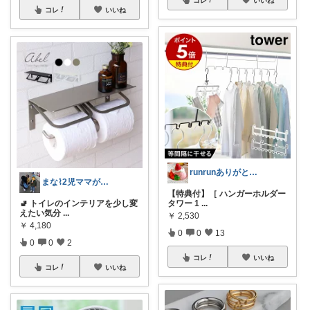
コレ
いいね
runrunありがとう( ◠‿◠ )
まな⌇2児ママが目指すゆとりある暮らし
【特典付】［ ハンガーホルダー
🚽 トイレのインテリアを少し変
タワー 1
...
えたい気分
...
￥
2,530
￥
4,180
0
0
13
0
0
2
コレ
いいね
コレ
いいね