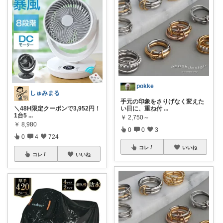
pokke
しゅみまる
手元の印象をさりげなく変えた
＼48H限定クーポンで3,952円！
い日に、重ね付
...
1台5
...
￥
2,750～
￥
8,980
0
0
3
0
4
724
コレ
いいね
コレ
いいね