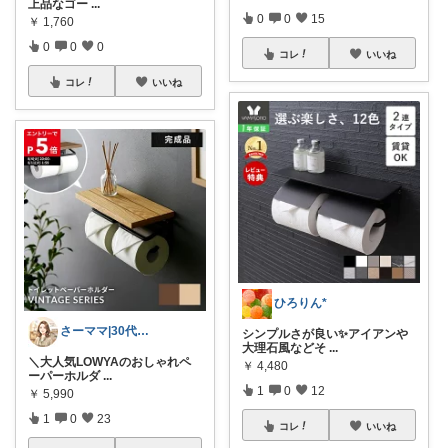
上品なゴー
...
0
0
15
￥
1,760
0
0
0
コレ
いいね
コレ
いいね
ひろりん*
さーママ|30代小2女児ママ🎀
シンプルさが良い✨アイアンや
大理石風などそ
...
＼大人気LOWYAのおしゃれペ
￥
4,480
ーパーホルダ
...
1
0
12
￥
5,990
1
0
23
コレ
いいね