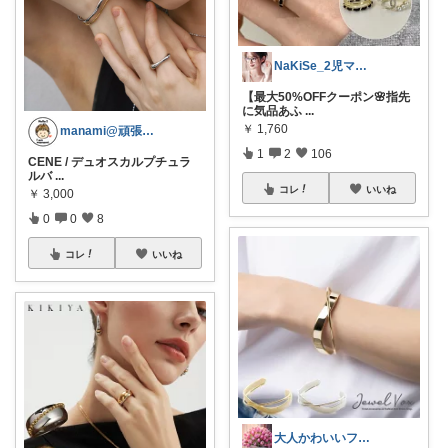
NaKiSe_2児ママ🌸訪問感謝です
【最大50%OFFクーポン🌸指先
に気品あふ
...
￥
1,760
manami@頑張らない
1
2
106
CENE / デュオスカルプチュラ
ルバ
...
コレ
いいね
￥
3,000
0
0
8
コレ
いいね
大人かわいいファッションと雑貨＊しえる＊