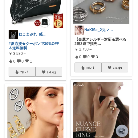
NaKiSe_2児ママ🌸訪問感謝です
ねこまみれ_経由感謝致します🐈
【金属アレルギー対応＆選べる
#夏応援★クーポンで30%OFF
2連3連で指先
...
＆送料無料
...
￥
2,750～
￥
3,580～
0
0
3
0
0
1
コレ
いいね
コレ
いいね