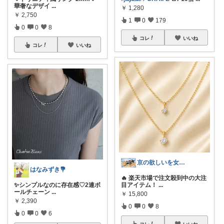
華奢なデザイ
...
￥
1,280
￥
2,750
1
0
179
0
0
8
コレ
いいね
コレ
いいね
京の欲しいを女性に向けて
はなみずき💐
🔥 楽天市場で注文殺到中の大注
✨シンプルなのに存在感♡2連ボ
目アイテム！
...
ールチェーン
...
￥
15,800
￥
2,390
0
0
8
0
0
6
コレ
いいね