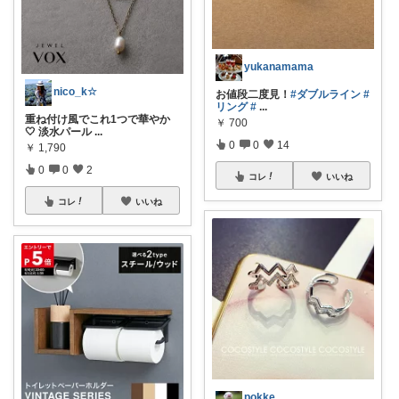
yukanamama
nico_k☆
お値段二度見！
#ダブルライン
#
リング
#
...
重ね付け風でこれ1つで華やか
￥
700
🤍 淡水パール
...
0
0
14
￥
1,790
0
0
2
コレ
いいね
コレ
いいね
pokke