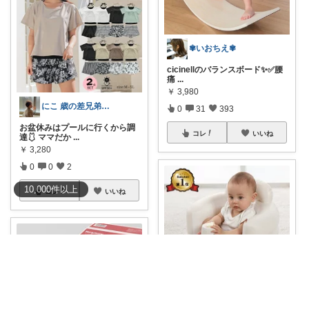
✾いおちえ✾
cicinellのバランスボード✨✅️腰
痛
...
￥
3,980
にこ 歳の差兄弟を持つ2児ママ🧸🩷
0
31
393
お盆休みはプールに行くから調
コレ
いいね
達🩱 ママだか
...
￥
3,280
0
0
2
10,000
件
以上
コレ
いいね
ぷんちゃんママ🌿愛と感謝✨️