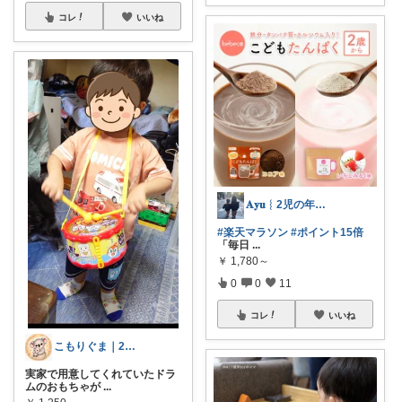
コレ
いいね
𝐀𝐲𝐮︴2児の年子姉妹ママ
#楽天マラソン
#ポイント15倍
「毎日
...
￥
1,780～
0
0
11
コレ
いいね
こもりぐま｜2歳坊の母ちゃん
実家で用意してくれていたドラ
ムのおもちゃが
...