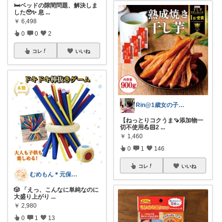
🛏️ベッドの隙間問題、解決しま
した🥹✨ 息
...
￥
6,498
0
0
2
コレ
いいね
Rin@1歳女の子ママ
【ねっとりコクうま🍠添加物一
切不使用💪🏻2
...
￥
1,460
0
1
146
コレ
いいね
むめもん＊元保育士のお母さん
🎲 「えっ、こんなに単純なのに
大盛り上がり
...
￥
2,980
0
1
13