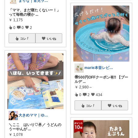
まりな｜育児ラクする便利グッズ 🌸
「ママ、まだ寝たくないー！」
って毎晩の寝か
...
￥
1,175
0
0
2
コレ
いいね
marie本音レビュー🏝️夏休み💃
🉐500円OFFクーポン有‼️ 【プー
ルデ
...
￥
2,980～
0
2
434
コレ
いいね
大きめママ｜ゆる育児と暮らしアイテム
＼ここ はいり♡🍜／ うどんの
うーやんが
...
￥
1,078