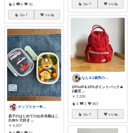
コレ
いいね
0
0
41
コレ
いいね
なん🌷2歳男の子ママ⿻*.アイコン変更
20%off＆10%ポイントバック🔥
2歳児
...
￥
2,200
3
2
907
チップスター🌟8月もよろしく😎🌻
コレ
いいね
息子のはじめてのお弁当箱はこ
れ🍱✨ 大好き
...
￥
4,207
0
0
11