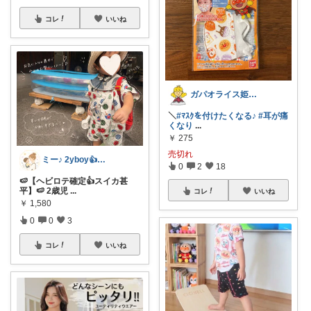
コレ
いいね
ガパオライス姫👸🌶️🌶️🌶️
＼
#ﾏｽｸを付けたくなる♪
#耳が痛
くなり
...
￥
275
売切れ
ミー♪ 2yboy👍ワーママ✨
0
2
18
🍉【ヘビロテ確定👍スイカ甚
平】🍉 2歳児
...
コレ
いいね
￥
1,580
0
0
3
コレ
いいね