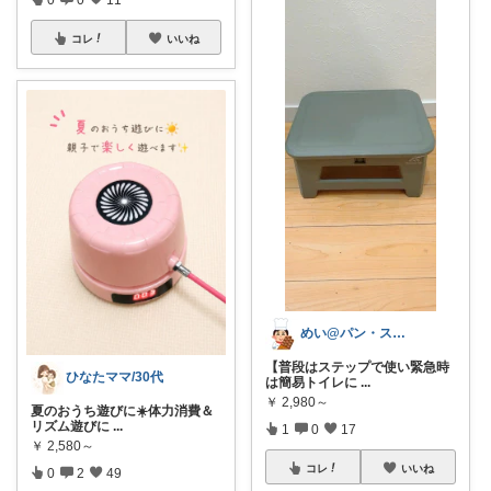
コレ
いいね
めい@パン・スイーツ・絵本・子どもグッズ
【普段はステップで使い緊急時
ひなたママ/30代
は簡易トイレに
...
￥
2,980～
夏のおうち遊びに☀️体力消費＆
リズム遊びに
...
1
0
17
￥
2,580～
コレ
いいね
0
2
49