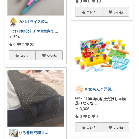
0
0
18
コレ
いいね
ガパオライス姫👸🌶️🌶️🌶️
＼
#ｻﾝﾘｵｷｬﾗｸﾀｰｽﾞ❤︎
#室内で
...
￥
504
0
2
25
コレ
いいね
むめもん＊元保育士のお母さん
🚨**「100均の粘土だけじゃ物
足りなくな
...
￥
3,308
0
0
8
コレ
いいね
ひろ🐥研究職ママ👩‍💻💎