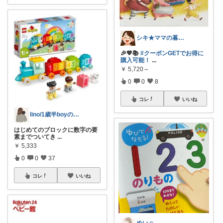
シキ★ママの暮らし、キッズ
🎉💖📚
#クーポンGETでお得に
購入可能！
...
￥
5,720～
0
0
8
コレ
いいね
lino/1歳半boyのママ
はじめてのブロックに数字の要
素までついてき
...
￥
5,333
0
0
37
コレ
いいね
めい☺︎