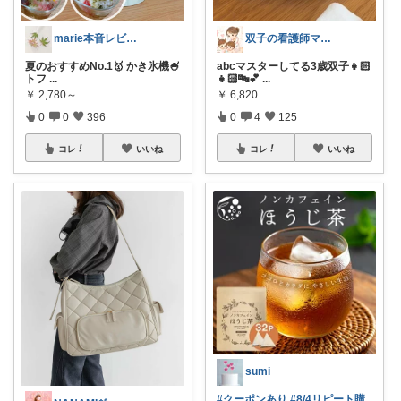
marie本音レビュー🏝️夏休み💃
双子の看護師ママ🎀naa
夏のおすすめNo.1🥇 かき氷機🍧
abcマスターしてる3歳双子👧🏻
トフ
...
👧🏻🔤💕
...
￥
2,780～
￥
6,820
0
0
396
0
4
125
コレ
いいね
コレ
いいね
sumi
#クーポンあり
#8/4リピート購