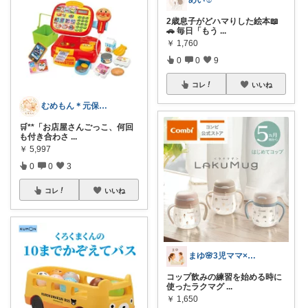
2歳息子がどハマりした絵本📖
🚗 毎日「もう
...
￥
1,760
0
0
9
コレ
いいね
むめもん＊元保育士のお母さん
🛒**「お店屋さんごっこ、何回
も付き合わさ
...
￥
5,997
0
0
3
コレ
いいね
まゆ🌸3児ママ×0歳育児
コップ飲みの練習を始める時に
使ったラクマグ
...
￥
1,650