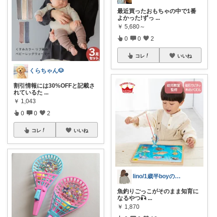
最近買ったおもちゃの中で1番
よかった!ずっ
...
￥
5,680～
0
0
2
コレ
いいね
くらちゃん🐶
割引情報には30%OFFと記載さ
れているた
...
￥
1,043
0
0
2
コレ
いいね
lino/1歳半boyのママ
魚釣りごっこがそのまま知育に
なるやつ🎣
...
￥
1,870