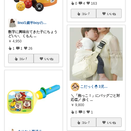
0
4
163
コレ
いいね
lino/1歳半boyのママ
数字に興味出てきた子にちょう
どいい、くもん
...
￥
4,950
1
1
26
コレ
いいね
こだっく🐣 3児のママ
＼「抱っこ！」にバッグごと対
応👏／ 歩く
...
￥
9,800
0
0
1
コレ
いいね