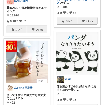
NANAMI🫧
入
みず
...
￥
1,404
🛍️ RANDA 保冷機能付きキルテ
ィング
...
0
0
63
￥
13,970
0
2
82
コレ
いいね
コレ
いいね
sekia
体を動かすのが大好きな子にお
あお🌱2児家族｜シンプルな暮らしと台所
すすめの一冊。
...
￥
1,210
使ってます☺️２歳児でも大丈夫
でした！🥛✨
...
0
0
25
￥
462