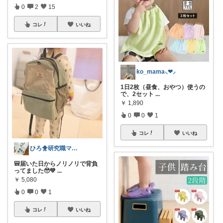
0
2
15
コレ
いいね
ko_mama⸜❤︎⸝
1日2枚（昼食、おやつ）使うの
で、2セット
...
￥
1,890
0
0
1
コレ
いいね
ひろ🐥研究職ママ👩‍💻💎
🎒届いた日からノリノリで背負
ってました🥹💚
...
￥
5,080
0
0
1
コレ
いいね