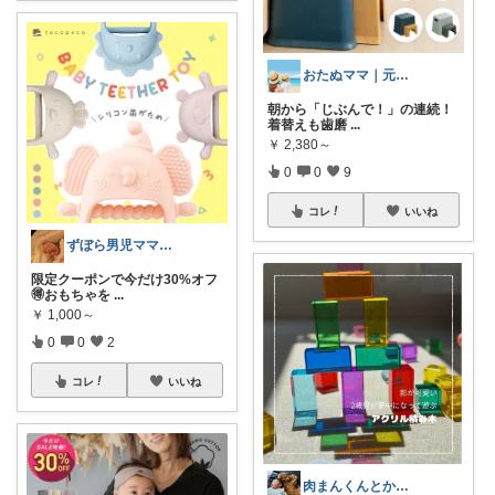
おたぬママ｜元保育士の0〜2歳育児ハック
朝から「じぶんで！」の連続！
着替えも歯磨
...
￥
2,380～
0
0
9
コレ
いいね
ずぼら男児ママの時短便利グッズROOM
限定クーポンで今だけ30%オフ
🉐おもちゃを
...
￥
1,000～
0
0
2
コレ
いいね
肉まんくんとから揚げちゃん