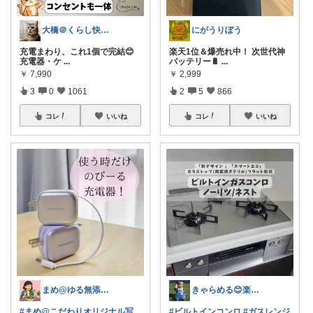
大橋＠くらし快適LAB🌿
にがうりぼう
充電まわり、これ1個で完結😊
楽天1位＆爆売れ中！ 次世代神
充電器・ケ
...
バッテリー🔋
...
￥
7,990
￥
2,999
3
0
1061
2
5
866
コレ
いいね
コレ
いいね
まめ@ゆる無添加でミニマル生活☕
きゃらめる😊楽天ROOM🤩
#まめ@こだわりオリジナル写
#ビルトインコンロ
#ガスレンジ