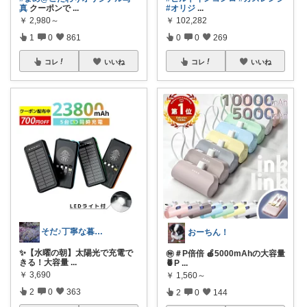
真
クーポンで
...
#オリジ
...
￥
2,980～
￥
102,282
1
0
861
0
0
269
コレ
いいね
コレ
いいね
そだ♪丁寧な暮らしに憧れるズボラ主婦
おーちん！
​✨【水曜の朝】太陽光で充電で
㊕＃P倍倍 🍎5000mAhの大容量
きる！大容量
...
🍍P
...
￥
3,690
￥
1,560～
2
0
363
2
0
144