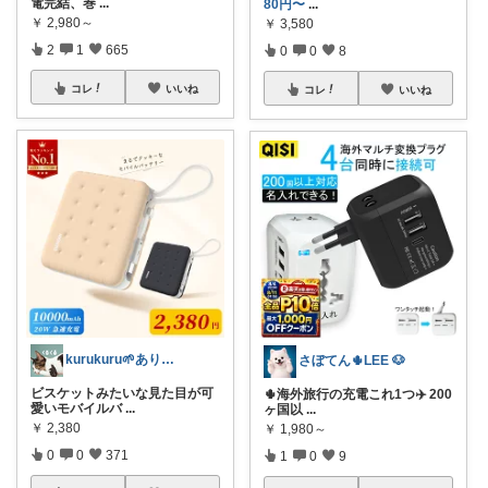
電完結、巻
...
80円〜
...
￥
2,980～
￥
3,580
2
1
665
0
0
8
コレ
いいね
コレ
いいね
kurukuru🌱ありがとうございます
さぼてん🌵LEE 🐶
ビスケットみたいな見た目が可
🌵海外旅行の充電これ1つ✈️ 200
愛いモバイルバ
...
ヶ国以
...
￥
2,380
￥
1,980～
0
0
371
1
0
9