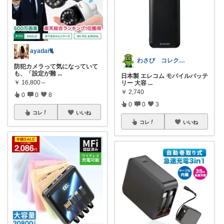
ayadai🐈
わさび コレクションもご利用ください
防犯カメラって気になっていて
も、「設定が難
...
日本製 エレコム モバイルバッテ
￥
16,800～
リー 大容
...
￥
2,740
0
0
8
0
0
3
コレ
いいね
コレ
いいね