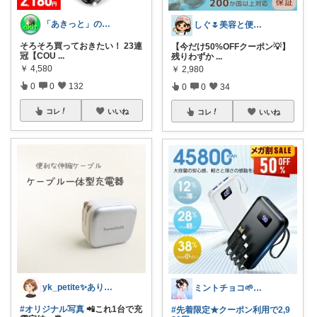
「あきっと」の癒やし部屋！
しぐ🌷美容と便利な小物🍀
そろそろ買っておきたい！ 23連
【今だけ50%OFFクーポン💡】
冠【COU
...
残りわずか
...
￥
4,580
￥
2,980
0
0
132
0
0
34
コレ
いいね
コレ
いいね
yk_petite✨ありがとう😭
ミントチョコ🌱いつもありがとう
#オリジナル写真
📲これ1台で充
#先着限定★クーポン利用で2,9