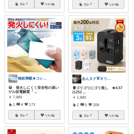
コレ
いいね
コレ
いいね
物欲満載★コレクションは商品分類別です★
あんタク🚖オリ写卒業🥸C✋
😃 発火しにくく安全性の高い
🦍ゴリゴリにゴリ推し ★4.57
ゲル状電解質「
...
(1252
...
￥
7,980
￥
1,980
1
4
173
1
0
208
コレ
いいね
コレ
いいね