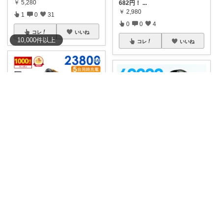
￥
5,280
682円！
...
￥
2,980
1
0
31
0
0
4
コレ
いいね
10,000
件
以上
コレ
いいね
るる@いつもありがとうございます
あずきゃり○o。.🐟🐠
【衝撃2,990円＆赤字クーポン
でP5倍✨
...
#クーポンあり
60000mAhの大
￥
3,990
容量
...
￥
4,380
0
0
24
0
0
75
コレ
いいね