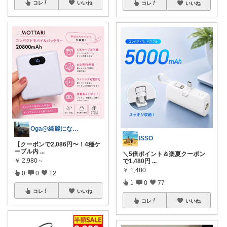
コレ
いいね
コレ
いいね
Oga@綺麗になりたいアラサー美容オタク
ISSO
【クーポンで2,086円〜！4種ケ
ーブル内
...
＼5倍ポイント＆楽夏クーポン
￥
2,980～
で1,480円
...
￥
1,480
0
0
12
1
0
77
コレ
いいね
コレ
いいね