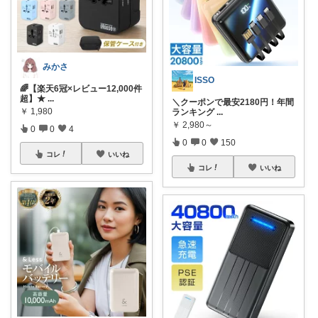
みかさ
ISSO
🌈【楽天6冠×レビュー12,000件
超】★
...
＼クーポンで最安2180円！年間
￥
1,980
ランキング
...
￥
2,980～
0
0
4
0
0
150
コレ
いいね
コレ
いいね