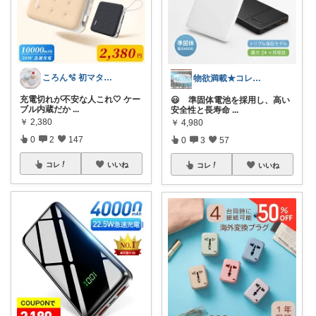
ころん🫧 初マタ×かわいい暮らし
物欲満載★コレクションは商品分類別です★
充電切れが不安な人これ🤍 ケー
😃 準固体電池を採用し、高い
ブル内蔵だか
...
安全性と長寿命
...
￥
2,380
￥
4,980
0
2
147
0
3
57
コレ
いいね
コレ
いいね