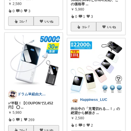
50dBのANCとLHDC対応、こ
￥
2,580
の価格帯
...
￥
5,980
0
0
3
0
1
3
コレ
いいね
コレ
いいね
ドラム🥁経由大感謝🉐
Happiness_LUC
✅半額！【COUPONで2,452
円】 ⭕
...
外出中の「充電切れる…！」の
￥
5,980
絶望から解放さ
...
￥
2,580
0
1
269
0
0
2
コレ
いいね