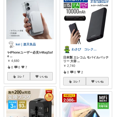
kei｜楽天良品
わさび コレクションもご利用ください
✨iPhoneユーザー必見✨MagSaf
e
...
日本製 エレコム モバイルバッテ
￥
4,680
リー 大容
...
￥
2,740
0
0
7
0
0
2
コレ
いいね
コレ
いいね