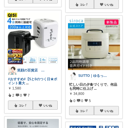
コレ
いいね
笑顔の百貨店 ５０代からの楽しみ発見隊
SUTTO｜ゆるっと美容と暮らし
#おすすめ
#【5と0のつく日★ポ
イント最大
...
忙しい日の夕食づくりで、何品
￥
1,580
も同時に仕上げ
...
￥
34,800
2
0
7
0
0
5
コレ
いいね
コレ
いいね