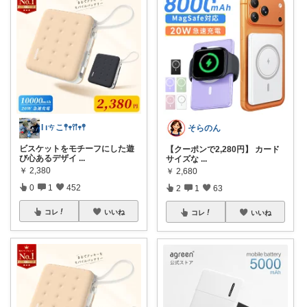
Ɩ ıㄘこ𖤣𖥧𖥣𖡡𖥧𖤣
そらのん
ビスケットをモチーフにした遊
【クーポンで2,280円】 カード
び心あるデザイ
...
サイズな
...
￥
2,380
￥
2,680
0
1
452
2
1
63
コレ
いいね
コレ
いいね