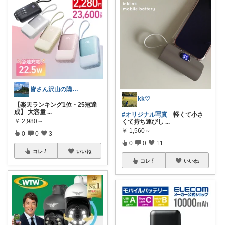
皆さん沢山の購入ありがとうございます😊
kk♡
【楽天ランキング1位・25冠達
成】 大容量
...
#オリジナル写真
軽くて小さ
￥
2,980～
くて持ち運びし
...
￥
1,560～
0
0
3
0
0
11
コレ
いいね
コレ
いいね