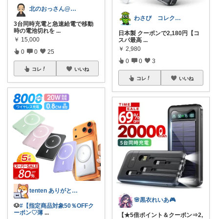
北のおっさん@ガジェット好き
わさび コレクションもご利用ください
3台同時充電と急速給電で移動
時の電池切れを
...
日本製 クーポンで2,180円【コ
￥
15,000
スパ最高
...
￥
2,980
0
0
25
0
0
3
コレ
いいね
コレ
いいね
tenten ありがとうございます。わん
🌸黒衣れいあ🎮
🐶
#【指定商品対象50％OFFク
ーポン♡薄
...
【★5倍ポイント＆クーポン⇒2,