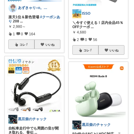
あずきゃり○o。.🐟🐠
ISSO
楽天1位＆新色登場
#クーポンあ
り
208
...
＼今すぐ使える！店内全品45％
￥
2,980～
OFFクーポ
...
￥
4,680
1
0
164
2
0
56
コレ
いいね
コレ
いいね
黒豆柴のチャック
黒豆柴のチャック
自転車走行中でも周囲の音が聞
き取れる、骨伝
...