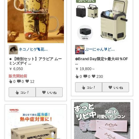
ネコノヒゲ🐈花好きオタクの庭🪴
ぶーにゃん🔰どうしたら売れるかな😭
🔸【特別セット】アラビア ムー
❄️Brand Day限定✨最大40％OF
ミンズデイ
...
...
￥
6,050
￥
19,800～
販売開始前
0
0
230
0
0
12
コレ
いいね
コレ
いいね