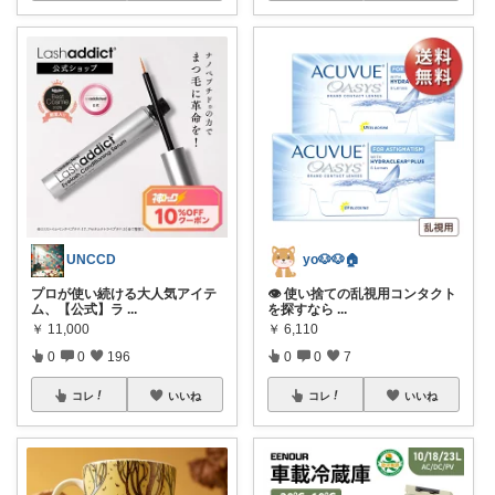
UNCCD
yo🐶🐶🏠
プロが使い続ける大人気アイテ
👁️ 使い捨ての乱視用コンタクト
ム、【公式】ラ
...
を探すなら
...
￥
11,000
￥
6,110
0
0
196
0
0
7
コレ
いいね
コレ
いいね