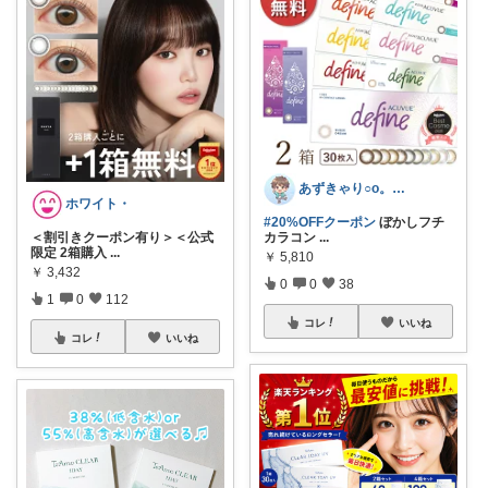
あずきゃり○o。.🐟🐠
ホワイト・
#20%OFFクーポン
ぼかしフチ
＜割引きクーポン有り＞＜公式
カラコン
...
限定 2箱購入
...
￥
5,810
￥
3,432
0
0
38
1
0
112
コレ
いいね
コレ
いいね