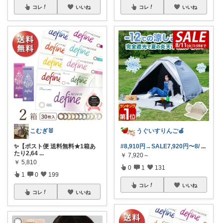
コレ
いいね
コレ
いいね
こむぎ🐰
うぐいすりんご🍎
✨【ポスト便 送料無料★1箱あ
#8,910円→SALE7,920円〜8/
...
たり2,64
...
￥
7,920～
￥
5,810
0
1
131
1
0
199
コレ
いいね
コレ
いいね