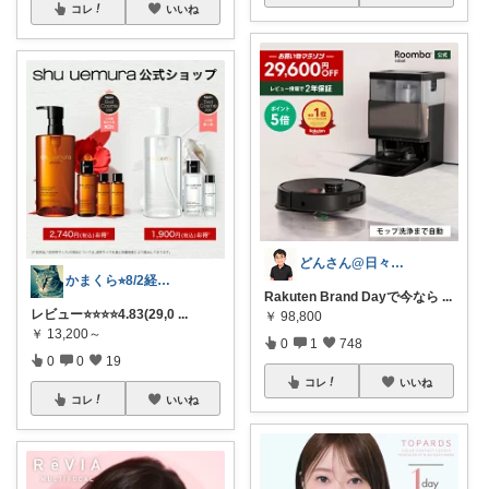
コレ
いいね
どんさん@日々の生活に彩りを
かまくら⭐︎8/2経由購入感謝です
Rakuten Brand Dayで今なら
...
レビュー⭐️⭐️⭐️⭐️4.83(29,0
...
￥
98,800
￥
13,200～
0
1
748
0
0
19
コレ
いいね
コレ
いいね