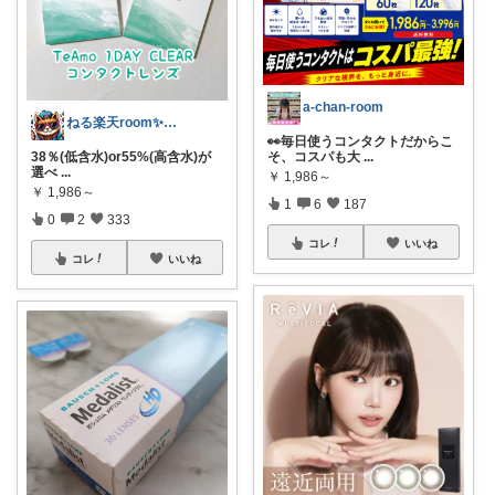
a-chan-room
ねる楽天room✨お買い物マラソンや✨
👀毎日使うコンタクトだからこ
38％(低含水)or55%(高含水)が
そ、コスパも大
...
選べ
...
￥
1,986～
￥
1,986～
1
6
187
0
2
333
コレ
いいね
コレ
いいね