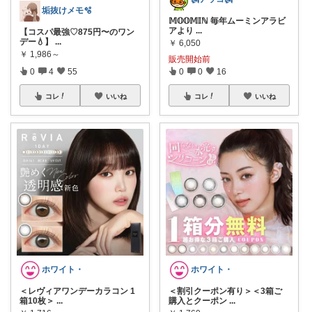
垢抜けメモ🫧
𝕄𝕆𝕆𝕄𝕀ℕ 毎年ムーミンアラビ
アより
...
【コスパ最強♡875円〜のワン
デー💧】
...
￥
6,050
￥
1,986～
販売開始前
0
4
55
0
0
16
コレ
いいね
コレ
いいね
ホワイト・
ホワイト・
＜レヴィアワンデーカラコン 1
＜割引クーポン有り＞＜3箱ご
箱10枚＞
...
購入とクーポン
...