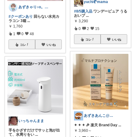
yuchi🥐mama
あずきゃり○o。.🐟🐠
#8/5購入品
ワンデーピュア うる
おいプ
...
#クーポンあり
回らない水光カ
ラコン 3箱
...
￥
3,290
￥
1,760
0
2
15
1
0
48
コレ
いいね
コレ
いいね
あずきあんこ@ぷち美容＆育児＆時短専門
いっちゃんまま
✦ ✦ ✦ 🎉 楽天 Brand Day
...
手をかざすだけでサッと泡が出
￥
3,960～
て、水周りをい
...