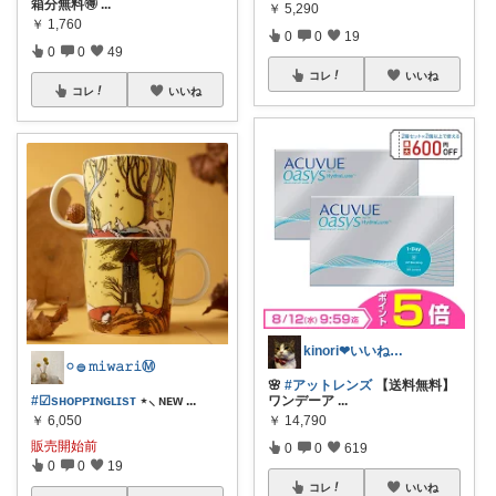
箱分無料🉐
...
￥
5,290
￥
1,760
0
0
19
0
0
49
コレ
いいね
コレ
いいね
kinori❤︎いいねご購入感謝です💝
𓏸 𓐍 𝚖𝚒𝚠𝚊𝚛𝚒Ⓜ︎
🌸
#アットレンズ
【送料無料】
#☑sʜᴏᴘᴘɪɴɢʟɪsᴛ
⋆⸜ ɴᴇᴡ
...
ワンデーア
...
￥
6,050
￥
14,790
販売開始前
0
0
619
0
0
19
コレ
いいね