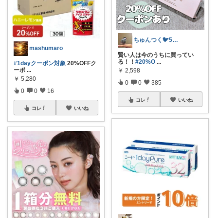
ちゅんつく🐦5歳3歳娘の母🩷
mashumaro
賢い人は今のうちに買ってい
る！！
#20%O
...
#1dayクーポン対象
20%OFFク
ーポ
...
￥
2,598
￥
5,280
0
0
385
0
0
16
コレ
いいね
コレ
いいね