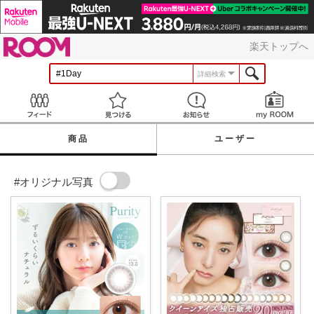
ROOM
楽天トップへ
詳細検索
Feed
見つける
お知らせ
商品
ユーザー
#オリジナル写真