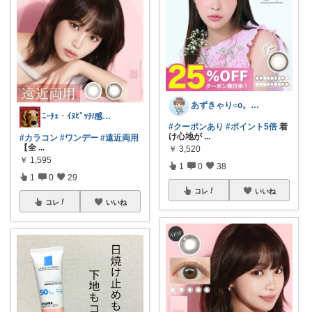
あずきゃり○o。.🐟🐠
ﾆｰﾁｪ・ｲﾇﾋﾞｯﾁ/感謝✨主に購入
#クーポンあり
#ポイント5倍
着
け心地が
...
#カラコン
#ワンデー
#遠近両用
【全
...
￥
3,520
￥
1,595
1
0
38
1
0
29
コレ
いいね
コレ
いいね