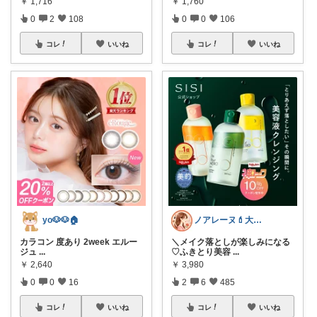
￥
1,716
￥
1,760
0
2
108
0
0
106
コレ
いいね
コレ
いいね
yo🐶🐶🏠
ノアレーヌ💄大人ゆる美容
カラコン 度あり 2week エルー
＼メイク落としが楽しみになる
ジュ
...
♡ふきとり美容
...
￥
2,640
￥
3,980
0
0
16
2
6
485
コレ
いいね
コレ
いいね