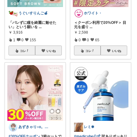
うぐいすりんご🍎
ホワイト・
「バレずに瞳を綺麗に魅せた
＜クーポン利用で20%OFF＞ 目
い」という願いを
...
元を盛り
...
￥
3,916
￥
2,598
1
0
155
0
0
65
コレ
いいね
コレ
いいね
あずきゃり○o。.🐟🐠
レミ✾
#30%OFFクーポン
3箱セットで
#medicube公式
訳ありポッキリ