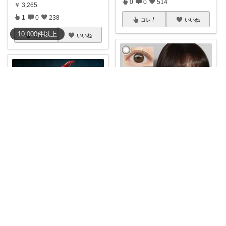
0
0
514
￥
3,265
1
0
238
コレ
いいね
10,000
件
以上
コレ
いいね
さやママ🤍
カラコン ワンデー【もれなく1
今日も晴れ
箱無料】1箱
...
￥
3,432
「予約」 ホットトイズ MMS8
92 『
#
...
0
0
8
￥
47,800
予約受付中
コレ
いいね
0
1
12