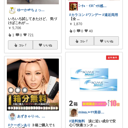
ﾆｰﾁｪ・ｲﾇﾋﾞｯﾁ/感謝✨主に購入
ゆーか🌱ちょっと気分が整う暮らし集め
#カラコン
#ワンデー
#遠近両用
いろいろ試してきたけど、 気づ
【全
...
けばこれが
...
￥
1,870
￥
5,706
0
0
40
1
0
721
コレ
いいね
コレ
いいね
miwa.✂︎ﾏﾏ美容師💎
あずきゃり○o。.🐟🐠
#送料無料
涙に近い成分で安
#クーポンあり
３箱ご購入で１
心♡快適コンタ
...