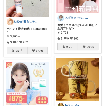
あずきゃり○o。.🐟🐠
ゆゆ🌿 暮らしを整えたい🫖
可愛くてコスパがいい✨ 嬉しい
全員プレゼン
...
ポイント最大19倍！ Rakuten B
r
...
￥
2,728
￥
3,960～
1
0
161
3
0
952
コレ
いいね
コレ
いいね
🗽アッコ🗽