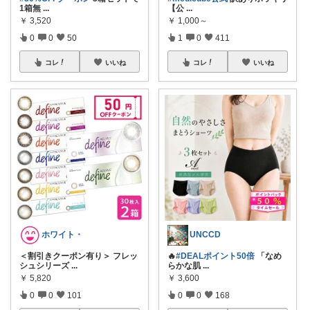
1箱無
...
【公
...
￥
3,520
￥
1,000～
0
0
50
1
0
411
コレ
いいね
コレ
いいね
ホワイト・
UNCCD
＜割引きクーポン有り＞ フレッ
🔥
#DEALポイント50倍
「なめ
シュシリーズ
...
らかな肌
...
￥
5,820
￥
3,600
0
0
101
0
0
168