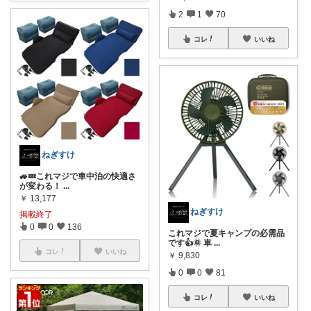
2
1
70
コレ
いいね
ねぎすけ
🚙💤これマジで車中泊の快適さ
が変わる！
...
￥
13,177
ねぎすけ
掲載終了
0
0
136
これマジで夏キャンプの必需品
です👍🌞 車
...
コレ
いいね
￥
9,830
0
0
81
コレ
いいね