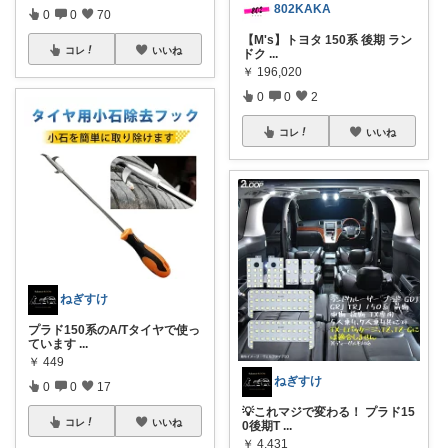
802KAKA
0
0
70
【M's】トヨタ 150系 後期 ラン
コレ
いいね
ドク
...
￥
196,020
0
0
2
コレ
いいね
ねぎすけ
プラド150系のA/Tタイヤで使っ
ています
...
￥
449
ねぎすけ
0
0
17
💡これマジで変わる！ プラド15
コレ
いいね
0後期T
...
￥
4,431