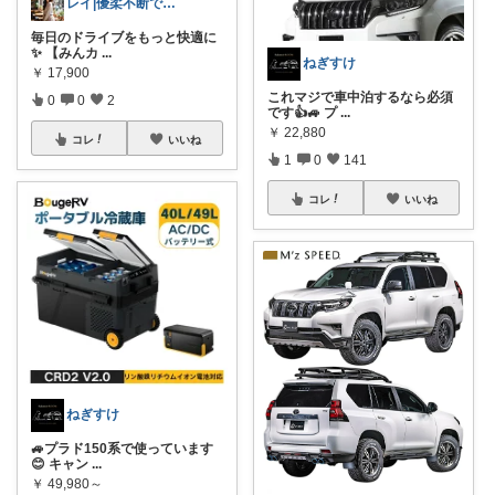
レイ|優柔不断で選べない🥲
毎日のドライブをもっと快適に
✨ 【みんカ
...
ねぎすけ
￥
17,900
これマジで車中泊するなら必須
0
0
2
です👍🚙 プ
...
￥
22,880
コレ
いいね
1
0
141
コレ
いいね
ねぎすけ
🚙プラド150系で使っています
😊 キャン
...
￥
49,980～