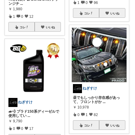
1
0
96
ンジチ
...
￥
1,980
コレ
いいね
1
0
12
コレ
いいね
ねぎすけ
昼でもしっかり存在感があっ
て、フロントがか
...
ねぎすけ
￥
10,978
🚙💨 プラド150系ディーゼルで
0
1
82
使用してい
...
￥
9,790
コレ
いいね
0
0
17