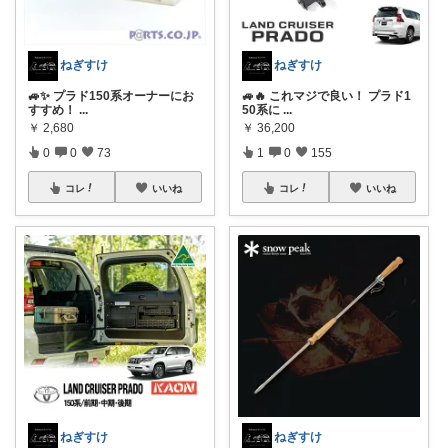
ねぎすけ
ねぎすけ
🚙✨ プラド150系オーナーにお
🚙🔥 これマジで良い！ プラド1
すすめ！
...
50系に
...
￥
2,680
￥
36,200
0
0
73
1
0
155
コレ
いいね
コレ
いいね
ねぎすけ
ねぎすけ