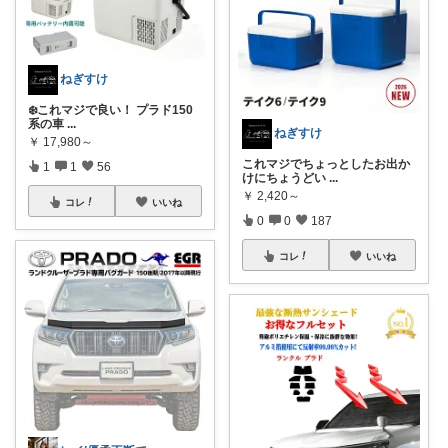
ねぎすけ
❄️これマジで良い！ プラド150
系の車
...
ねぎすけ
￥
17,980～
これマジでちょっとしたお出か
1
1
56
けにちょうどい
...
￥
2,420～
コレ
いいね
0
0
187
コレ
いいね