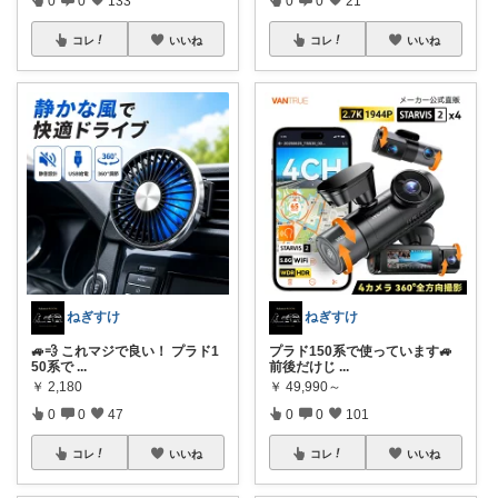
0
0
133
0
0
21
コレ
いいね
コレ
いいね
ねぎすけ
ねぎすけ
🚙💨 これマジで良い！ プラド1
プラド150系で使っています🚙
50系で
...
前後だけじ
...
￥
2,180
￥
49,990～
0
0
47
0
0
101
コレ
いいね
コレ
いいね