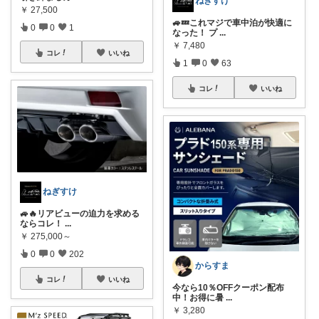
ねぎすけ
￥
27,500
🚙💤これマジで車中泊が快適に
0
0
1
なった！ プ
...
￥
7,480
コレ
いいね
1
0
63
コレ
いいね
ねぎすけ
🚙🔥リアビューの迫力を求める
ならコレ！
...
￥
275,000～
0
0
202
からすま
コレ
いいね
今なら10％OFFクーポン配布
中！お得に暑
...
￥
3,280