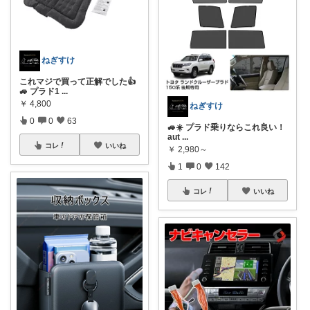
ねぎすけ
これマジで買って正解でした👍
🚙 プラド1
...
￥
4,800
ねぎすけ
0
0
63
🚙☀️ プラド乗りならこれ良い！
aut
...
コレ
いいね
￥
2,980～
1
0
142
コレ
いいね