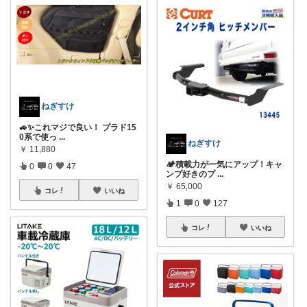
ねぎすけ
🚙✨これマジで良い！ プラド15
0系で使っ
...
ねぎすけ
￥
11,880
🏕️積載力が一気にアップ！キャ
0
0
47
ンプ好きのプ
...
￥
65,000
コレ
いいね
1
0
127
コレ
いいね