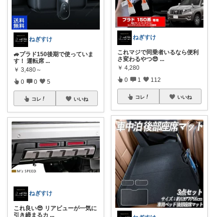
ねぎすけ
ねぎすけ
これマジで同乗者いるなら便利
🚙プラド150後期で使っていま
さ変わるやつ😎
...
す！ 運転席
...
￥
4,280
￥
3,480～
0
1
112
0
0
5
コレ
いいね
コレ
いいね
ねぎすけ
これ良い😎 リアビューが一気に
引き締まるカ
...