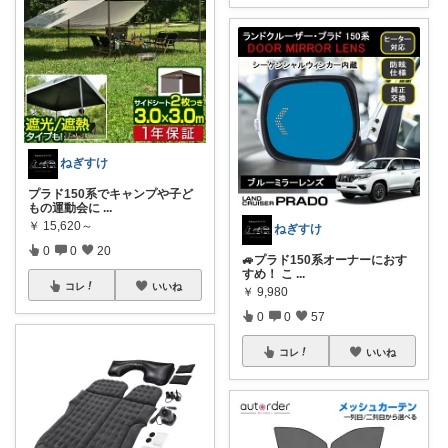
ねぎすけ
プラド150系でキャンプや子ど
もの運動会に
...
￥
15,620～
ねぎすけ
0
0
20
🚙プラド150系オーナーにおす
すめ！ こ
...
コレ
いいね
￥
9,980
0
0
57
コレ
いいね