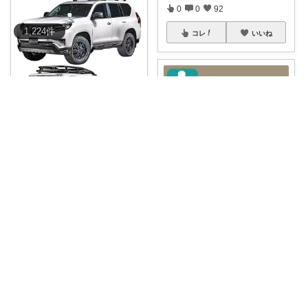
0
0
92
1,224
件
コレ
いいね
りつみ
ランクル！！
#お買い物メモ
#
車内を快適
...
￥
196,020
ねぎすけ
0
0
16
🚙 車中泊派にこれマジでおすす
め！ プラ
...
コレ
いいね
￥
20,130～
0
0
77
コレ
いいね