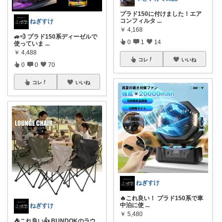
プラド150に付けました！エア
コンフィルタ
...
ねぎすけ
￥
4,168
🚙💨 プラド150系ディーゼルで
0
1
14
使っていま
...
￥
4,488
コレ
いいね
0
0
70
コレ
いいね
ねぎすけ
🔥これ良い！ プラド150系で車
中泊に使
...
ねぎすけ
￥
5,480
⛺️これ良い👍 BUNDOKのラウ