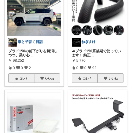
車と子育て日記
ねぎすけ
プラド150の前下がりを解消し
🚙プラド150系後期で使ってい
つつ、乗り心
...
ます！ 純正
...
￥
98,252
￥
5,770
0
0
2
0
0
92
コレ
いいね
コレ
いいね