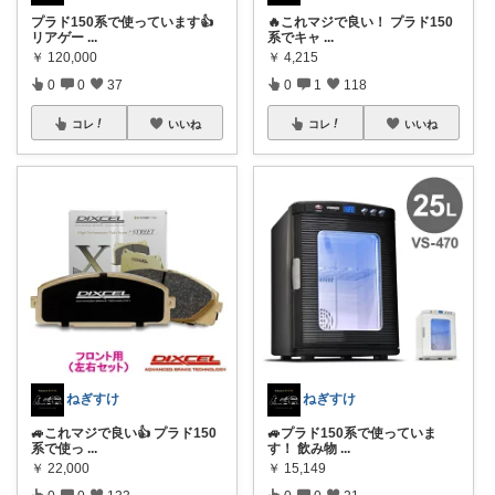
プラド150系で使っています👍
🔥これマジで良い！ プラド150
リアゲー
...
系でキャ
...
￥
120,000
￥
4,215
0
0
37
0
1
118
コレ
いいね
コレ
いいね
ねぎすけ
ねぎすけ
🚙これマジで良い👍 プラド150
🚙プラド150系で使っていま
系で使っ
...
す！ 飲み物
...
￥
22,000
￥
15,149