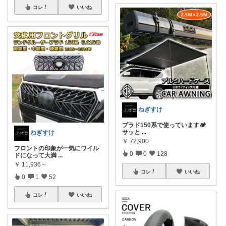
コレ
いいね
ねぎすけ
プラド150系で使っています🏕️
サッと
...
ねぎすけ
￥
72,900
フロントの印象が一気にワイル
0
0
128
ドになって大満
...
￥
11,936～
コレ
いいね
0
1
52
コレ
いいね