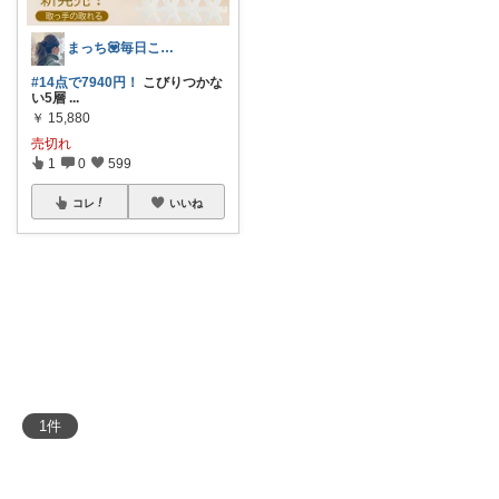
まっち💟毎日こつこつ。
#14点で7940円！
こびりつかな
い5層
...
￥
15,880
売切れ
1
0
599
コレ
いいね
1
件