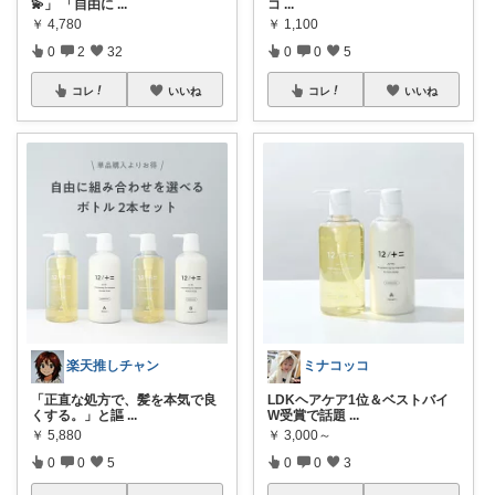
💫」 「自由に
...
コ
...
￥
4,780
￥
1,100
0
2
32
0
0
5
コレ
いいね
コレ
いいね
楽天推しチャン
ミナコッコ
「正直な処方で、髪を本気で良
LDKヘアケア1位＆ベストバイ
くする。」と謳
...
W受賞で話題
...
￥
5,880
￥
3,000～
0
0
5
0
0
3