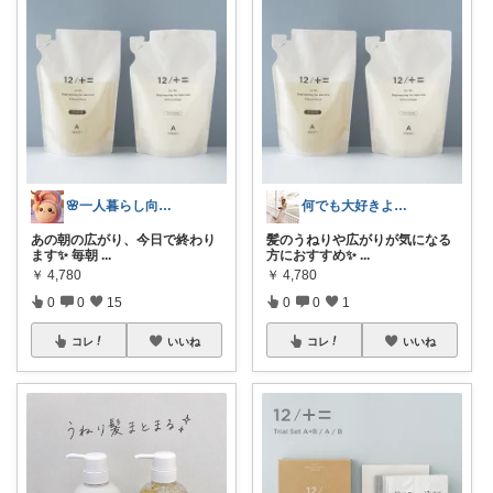
🌸一人暮らし向け｜美容コスメ
何でも大好きよろずちゃん@たくさん紹介
あの朝の広がり、今日で終わり
髪のうねりや広がりが気になる
ます✨ 毎朝
...
方におすすめ✨
...
￥
4,780
￥
4,780
0
0
15
0
0
1
コレ
いいね
コレ
いいね