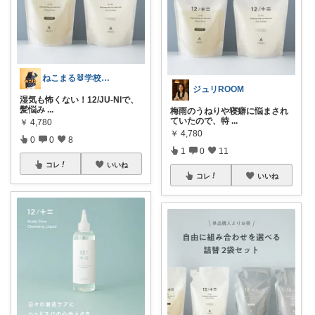
ねこまる🐰学校🐰kids🐰キャンプ
ジュリROOM
湿気も怖くない！12/JU-NIで、
髪悩み
...
梅雨のうねりや寝癖に悩まされ
ていたので、特
...
￥
4,780
￥
4,780
0
0
8
1
0
11
コレ
いいね
コレ
いいね