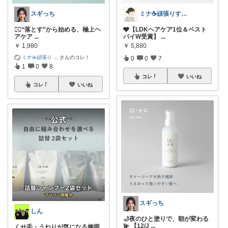
スギっち
ミナ☕️頑張りすぎない暮らし🏠
🧖‍♀️“落とす”から始める、極上ヘ
🩶【LDKヘアケア1位＆ベスト
アケア
...
バイW受賞】
...
￥
1,980
￥
5,880
ミナ☕️頑張り
...
さんのコレ！
0
0
7
1
0
8
コレ
いいね
コレ
いいね
スギっち
しん
🌙夜のひと塗りで、朝が変わる
💫 【12/J
...
くせ毛・うねりが気になる梅雨