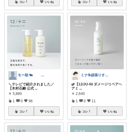
コレ
いいね
コレ
いいね
モー助 🐄 経由購入感謝です🐳
ミナ☕️頑張りすぎない暮らし🏠
＼テレビで紹介されました／
🌿【12/JU-NI ダメージリペアヘ
【木村石鹸 公式
...
アミ
...
￥
5,880
￥
2,640
1
0
96
1
0
11
コレ
いいね
コレ
いいね