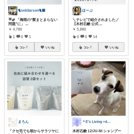
🐈sekilarson🐈‍⬛
ほーぷ
☔🌿 「梅雨の“髪まとまらない
＼テレビで紹介されました／
問題”に」
...
【木村石鹸 公式
...
￥
4,780
￥
5,880
1
0
1
0
0
14
コレ
いいね
コレ
いいね
まろん
＊E's Living +dog＊
「クセ毛でも朝からサラツヤに
木村石鹸 12/JU-NI シャンプー