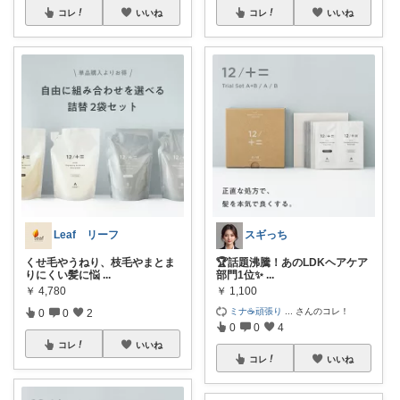
コレ
いいね
コレ
いいね
Leaf リーフ
スギっち
くせ毛やうねり、枝毛やまとま
🏆話題沸騰！あのLDKヘアケア
りにくい髪に悩
...
部門1位✨
...
￥
4,780
￥
1,100
ミナ☕️頑張り
...
さんのコレ！
0
0
2
0
0
4
コレ
いいね
コレ
いいね