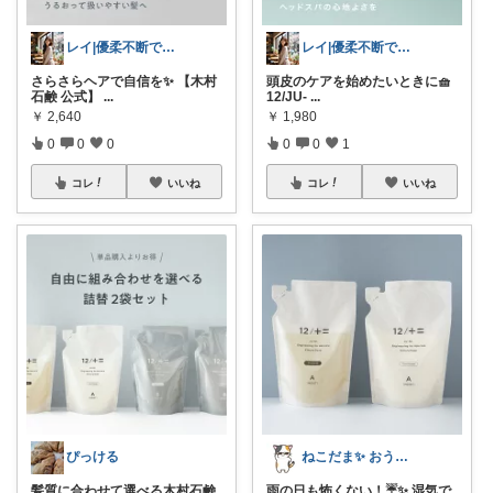
レイ|優柔不断で選べない🥲
レイ|優柔不断で選べない🥲
さらさらヘアで自信を✨ 【木村
頭皮のケアを始めたいときに🧺
石鹸 公式】
...
12/JU-
...
￥
2,640
￥
1,980
0
0
0
0
0
1
コレ
いいね
コレ
いいね
ぴっける
ねこだま✨ おうち時間充実ROOM🐾
髪質に合わせて選べる木村石鹸
雨の日も怖くない！☔️✨ 湿気で