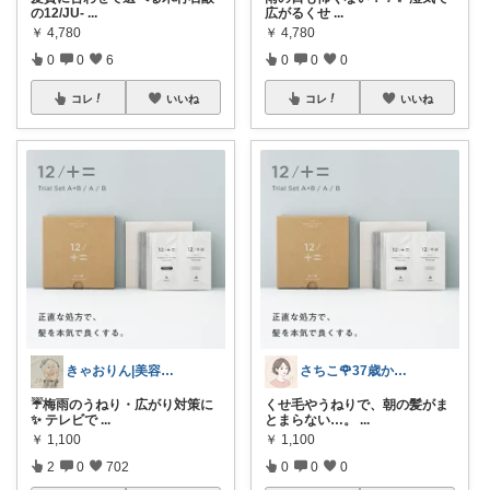
の12/JU-
...
広がるくせ
...
￥
4,780
￥
4,780
0
0
6
0
0
0
コレ
いいね
コレ
いいね
きゃおりん|美容好き3児ママ
さちこ🌹37歳からの美容とからだ
☔梅雨のうねり・広がり対策に
くせ毛やうねりで、朝の髪がま
✨ テレビで
...
とまらない…。
...
￥
1,100
￥
1,100
2
0
702
0
0
0