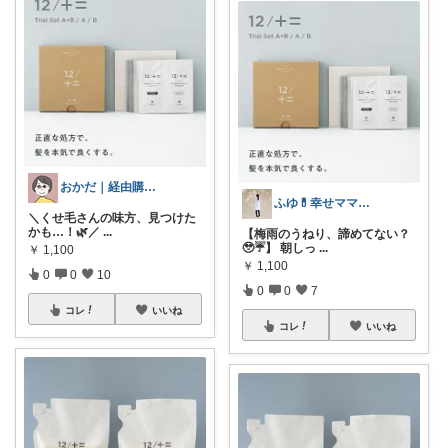
おかだ｜経由購入します！
ふゆ💊幸せママのお気に入り紹介♪
＼くせ毛さんの味方、見つけた
かも…！🌿／
...
【梅雨のうねり、諦めてない？
🥹☔】 朝しっ
...
￥
1,100
￥
1,100
0
0
10
0
0
7
コレ
いいね
コレ
いいね