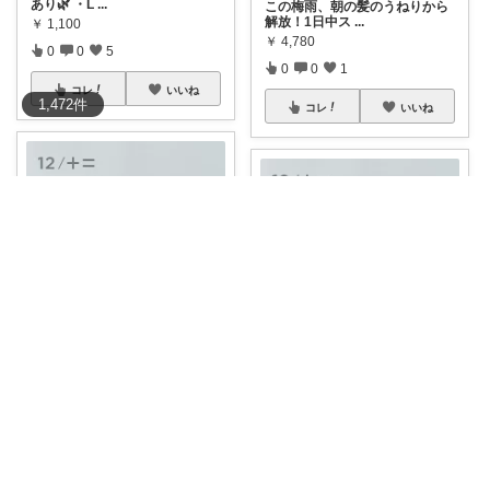
あり🌿 ・L
...
この梅雨、朝の髪のうねりから
解放！1日中ス
...
￥
1,100
￥
4,780
0
0
5
0
0
1
コレ
いいね
1,472
件
コレ
いいね
ぱんだぱぱ⚽️6日有難うございます
🌸楽天花子の部屋🌸
✨【送料無料】LDKヘアケア1位
＆ベストバ
...
＼✨【LDKベストバイW受
賞！】12/JU
...
￥
1,100
￥
1,100
0
0
3
0
0
3