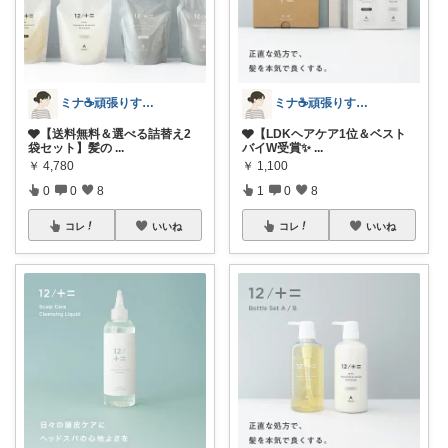
ミナ☕️頑張りすぎない暮らし🏠
ミナ☕️頑張りすぎない暮らし🏠
🩶【送料無料＆選べる詰替え2
🩶【LDKヘアケア1位＆ベスト
袋セット】髪の
...
バイW受賞✨
...
￥
4,780
￥
1,100
0
0
8
1
0
8
コレ
いいね
コレ
いいね