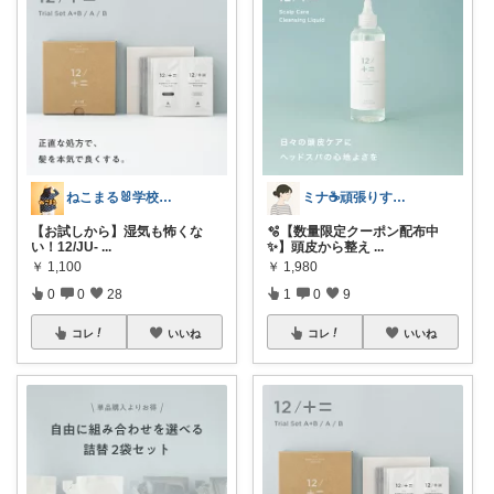
ねこまる🐰学校🐰kids🐰キャンプ
ミナ☕️頑張りすぎない暮らし🏠
【お試しから】湿気も怖くな
🫧【数量限定クーポン配布中
い！12/JU-
...
✨】頭皮から整え
...
￥
1,100
￥
1,980
0
0
28
1
0
9
コレ
いいね
コレ
いいね