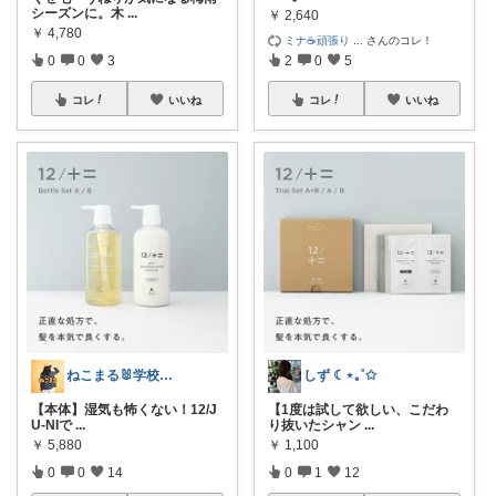
シーズンに。木
...
￥
2,640
￥
4,780
ミナ☕️頑張り
...
さんのコレ！
0
0
3
2
0
5
コレ
いいね
コレ
いいね
ねこまる🐰学校🐰kids🐰キャンプ
しず ☾⋆｡˚✩
【本体】湿気も怖くない！12/J
【1度は試して欲しい、こだわ
U-NIで
...
り抜いたシャン
...
￥
5,880
￥
1,100
0
0
14
0
1
12