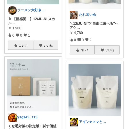
ラーメン大好きケンジさん
たれ耳いぬ
​🚿 【新感覚！】12/JU-NI スカ
ル
...
＼12/JU-NIで“自由に選べる”ヘ
アケ
...
￥
1,980
￥
4,780
0
0
1
0
0
2
コレ
いいね
コレ
いいね
ysg145_s15
アイン✨ママと子供と食べ物と🍭
くせ毛対策の決定版！試す価値