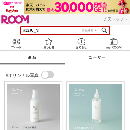
ROOM
楽天トップへ
詳細検索
Feed
見つける
お知らせ
商品
ユーザー
#オリジナル写真