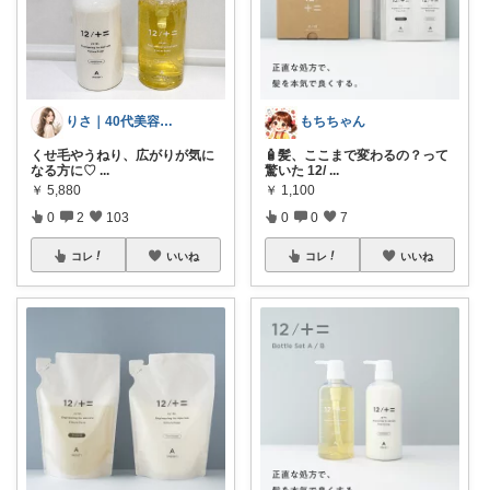
りさ｜40代美容好き
もちちゃん
くせ毛やうねり、広がりが気に
🧴髪、ここまで変わるの？って
なる方に♡
...
驚いた 12/
...
￥
5,880
￥
1,100
0
2
103
0
0
7
コレ
いいね
コレ
いいね