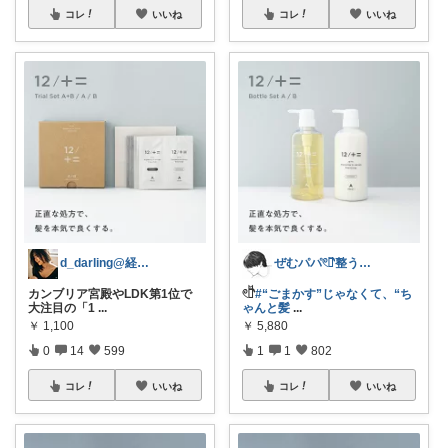
コレ
いいね
コレ
いいね
d_darling@経由購入ありがと✨
ぜむパパ𓏲𓎨整う暮らしのお手伝い
カンブリア宮殿やLDK第1位で
𓏲𓎨
#“ごまかす”じゃなくて、“ち
大注目の「1
...
ゃんと髪
...
￥
1,100
￥
5,880
0
14
599
1
1
802
コレ
いいね
コレ
いいね