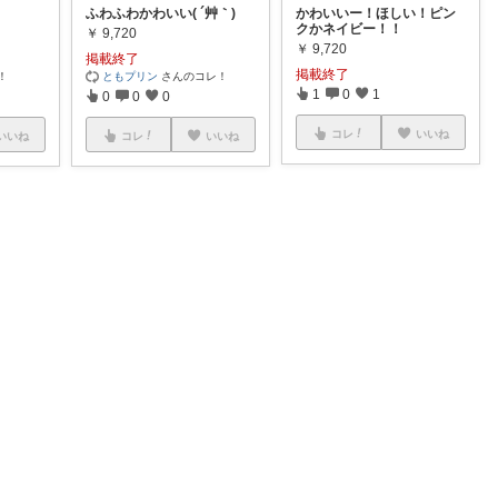
ふわふわかわいい( ´艸｀)
かわいいー！ほしい！ピン
クかネイビー！！
￥
9,720
￥
9,720
掲載終了
掲載終了
！
ともプリン
さんのコレ！
1
0
1
0
0
0
コレ
いいね
いいね
コレ
いいね