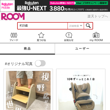
ROOM
楽天トップへ
詳細検索
Feed
見つける
お知らせ
商品
ユーザー
#オリジナル写真