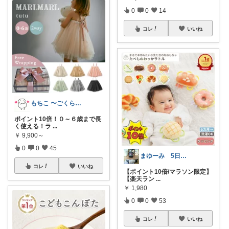
0
0
14
コレ
いいね
もちこ 〜ごくらく＆かわいい生活♪
ポイント10倍！０～６歳まで長
く使える！ラ
...
￥
9,900～
0
0
45
まゆーみ 5日子供服と📱ケース感謝💖
コレ
いいね
【ポイント10倍/マラソン限定】
【楽天ラン
...
￥
1,980
0
0
53
コレ
いいね