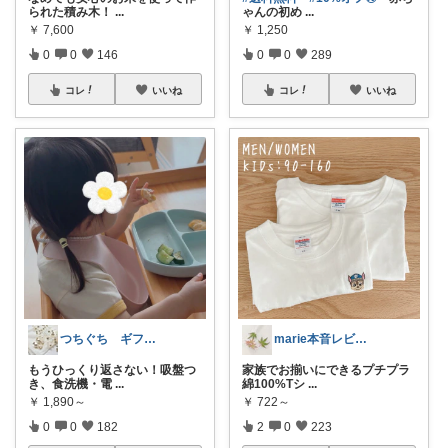
ゃんの初め
...
られた積み木！
...
￥
1,250
￥
7,600
0
0
289
0
0
146
コレ
いいね
コレ
いいね
marie本音レビュー🏝️夏休み💃
つちぐち ギフト*暮らし
家族でお揃いにできるプチプラ
もうひっくり返さない！吸盤つ
綿100%Tシ
...
き、食洗機・電
...
￥
722～
￥
1,890～
2
0
223
0
0
182