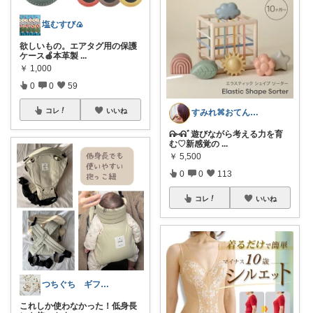
塩むすび🍙
欲しいもの。エアタグ用の保護
ケース🍎本革製
...
￥
1,000
0
0
59
コレ
いいね
すみれ⌘おてんば娘との暮らし
ᕱ⑅ᕱﾞ遊びながら考える力を育
む♡新感覚の
...
￥
5,500
0
0
113
コレ
いいね
つちぐち ギフト*暮らし
これしか使わなかった！低身長