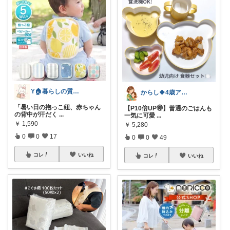
Y🏠暮らしの質が上がる物探し
からし🍀4歳アレっ子育児&知育
「暑い日の抱っこ紐、赤ちゃん
【P10倍UP🉐】普通のごはんも
の背中が汗だく
...
一気に可愛
...
￥
1,590
￥
5,280
0
0
17
0
0
49
コレ
いいね
コレ
いいね