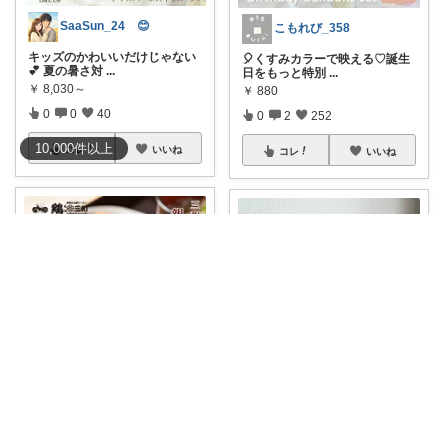
SaaSun_24 😊
こもれび_358
キッズのかわいいだけじゃない
🎈くすみカラーで映える♡誕生
💕 夏の暑さ対
...
日をもっと特別
...
￥
8,030～
￥
880
0
0
40
0
2
252
10,000
件
以上
コレ
いいね
コレ
いいね
塩むすび🍙
なん🌷2歳男の子ママ⿻*.アイコン変更
三和の純鶏名古屋コーチン親子
20%off＆10%ポイントバック🔥
丼🐔マラソンで
...
2歳児
...