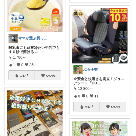
ママが選ぶ買ってよかった🌸育児🌸防災
離乳食にも👶🌸冷たい牛乳でも
１０秒で溶ける
...
￥
1,780～
1
0
85
ぶる子🩵
コレ
いいね
🎉安全と快適さを両立！ジュニ
アシート「GU
...
￥
12,800～
0
0
11
コレ
いいね