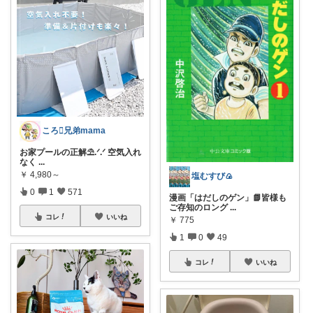
ころ🫟兄弟mama
お家プールの正解⛱️.ᐟ.ᐟ 空気入れ
なく
...
￥
4,980～
塩むすび🍙
0
1
571
漫画「はだしのゲン」📗皆様も
ご存知のロング
...
コレ
いいね
￥
775
1
0
49
コレ
いいね