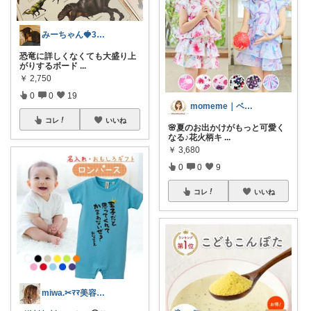
みーちゃん🍓3児ママ
恐竜に詳しくなくても大盛り上
がりするボード
...
￥
2,750
0
0
19
momeme｜ベビー&キッズ専門店
コレ
いいね
🌸夏のお出かけがもっと可愛く
なる♪花火柄キ
...
￥
3,680
0
0
9
コレ
いいね
miwa.✂︎ﾏﾏ美容師💎