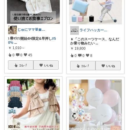
じゅにママ🐰🎀2yboyワーママ
ライフハッカー🍀Beetle
\ 🉐ﾏﾗｿﾝ開始4H限定&早押し
#5
👦「このスーツケース、なんだ
0%
...
か乗り物みたい
...
￥
1,010～
￥
19,800
0
0
45
0
0
8
コレ
いいね
コレ
いいね