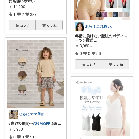
にも使いやすい
...
￥
14,300～
1
2
387
コレ
いいね
あら！これ良いわね～
年齢に負けない魔法のボディス
ーツ✨ ​最近
...
￥
3,980～
0
0
56
コレ
いいね
じゅにママ🐰🎀2yboyワーママ
\ 🉐ﾏﾗｿﾝ期間中
#20％OFF
&8/
...
￥
3,960
0
0
51