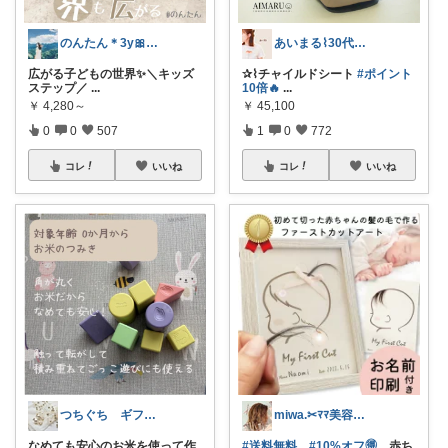
のんたん＊3y🎀1y👶🏻🍼
あいまる⌇30代ワーママの暮らしと育児
広がる子どもの世界✨＼キッズ
✰⌇チャイルドシート
#ポイント
ステップ／
...
10倍🔥
...
￥
4,280～
￥
45,100
0
0
507
1
0
772
コレ
いいね
コレ
いいね
miwa.✂︎ﾏﾏ美容師💎
つちぐち ギフト*暮らし
#送料無料
#10%オフ🉐
赤ち
なめても安心のお米を使って作