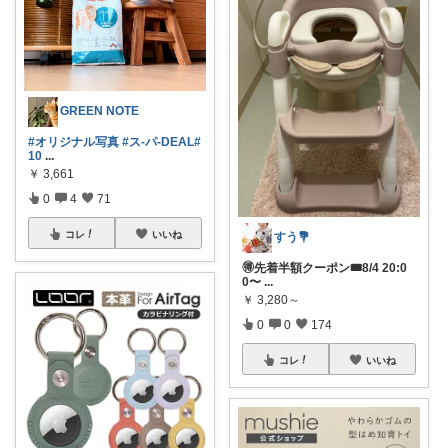
GREEN NOTE
#オリジナル写真
#ス-パ-DEAL
#
10
...
￥
3,661
0
4
71
コレ
いいね
すう💐
🉐先着半額クーポン🎟️8/4 20:0
0〜
...
￥
3,280～
0
0
174
コレ
いいね