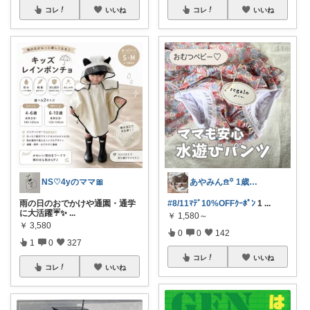
コレ
いいね
コレ
いいね
あやみん𖠿꙳ 1歳児ママ┋かわいいもの
NS♡4yのママ🎀
#8/11ﾏﾃﾞ10%OFFｸｰﾎﾟﾝ
1
...
雨の日のおでかけや通園・通学
に大活躍☔️✨
...
￥
1,580～
￥
3,580
0
0
142
1
0
327
コレ
いいね
コレ
いいね