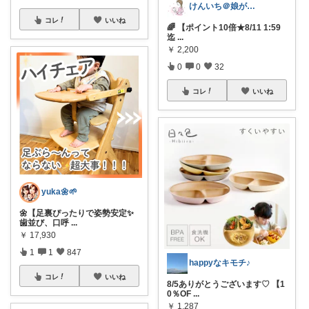
けんいち＠娘が喜んだマタニティ用品
コレ
いいね
🌈 【ポイント10倍★8/11 1:59
迄
...
￥
2,200
0
0
32
コレ
いいね
yuka🌼🌱‬‪
🌼【足裏ぴったりで姿勢安定✨️
歯並び、口呼
...
￥
17,930
1
1
847
happyなキモチ♪
コレ
いいね
8/5ありがとうございます♡ 【1
0％OF
...
￥
1,287