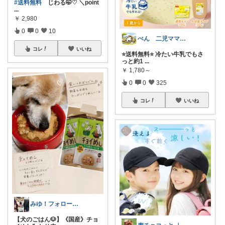
#送料無料
じわる🤭♡ ＼point
...
￥
2,980
0
0
10
ぺん 二児ママ ゆるんとライフ
コレ
いいね
⭐️送料無料⭐️ 冷たい牛乳でもさ
っと約1
...
￥
1,780～
0
0
325
コレ
いいね
みゆ！フォロー&いいね&購入感謝☆
【犬のごはん🐶】《国産》チョ