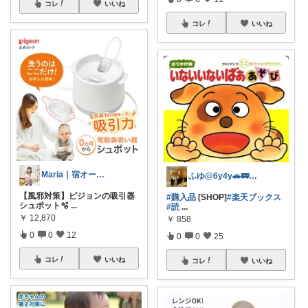
コレ
いいね
コレ
いいね
Maria｜宿オーナーの暮らし🌿
ふゆ@6y4y🚗🚃コレ歓迎🍀
【風邪対策】ピジョンの吸引器
#購入品
[SHOP]
#楽天ブックス
シュポット🫧
...
#読
...
￥
12,870
￥
858
0
0
12
0
0
25
コレ
いいね
コレ
いいね