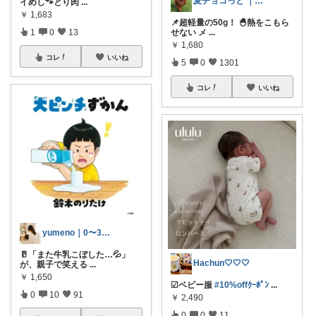
麦チョコっと ｜ キッズ＆ベビー 夏
イめし🐾とり肉
...
￥
1,683
📌超軽量の50g！ 🐣熱をこもら
せない メ
...
1
0
13
￥
1,680
コレ
いいね
5
0
1301
コレ
いいね
yumeno｜0〜3歳知育🌱
🥛「また牛乳こぼした…💦」
Hachun🤍🤍🤍
が、親子で笑える
...
￥
1,650
☑︎ベビー服
#10%offｸｰﾎﾟﾝ
...
0
10
91
￥
2,490
0
0
11