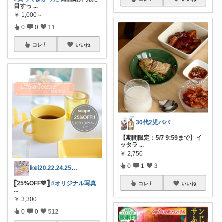
目すっ
...
￥
1,000～
0
0
11
コレ
いいね
30代2児パパ
【期間限定：5/7 9:59まで】イ
ッタラ
...
￥
2,750
0
1
3
𝕜𝕖𝕚20.22.24.25日💓
𓊈25%OFF💙𓊉
#オリジナル写真
コレ
いいね
...
￥
3,300
0
0
512