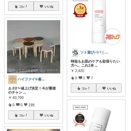
コレ
いいね
ソト遊びパパ｜旅と酒と、整う暮らし
時短もお肌のケアも欲張りたい
方へ。これ1本
...
￥
2,420
0
1
7
ハイファイ✨暮らしのノイズを減らす
⚠️ 2/2〜値上げ決定！今が最後
コレ
いいね
のチャン
...
￥
40,700
0
0
199
コレ
いいね