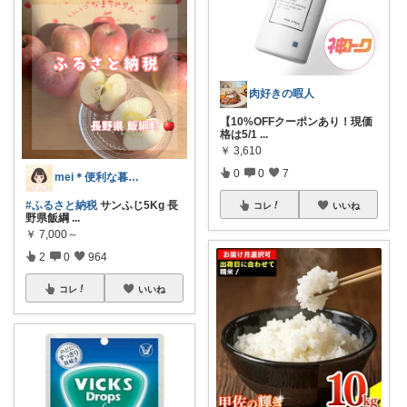
肉好きの暇人
【10%OFFクーポンあり！現価
格は5/1
...
￥
3,610
0
0
7
mei＊便利な暮らし🌸かわいいもの
#ふるさと納税
サンふじ5Kg 長
コレ
いいね
野県飯綱
...
￥
7,000～
2
0
964
コレ
いいね