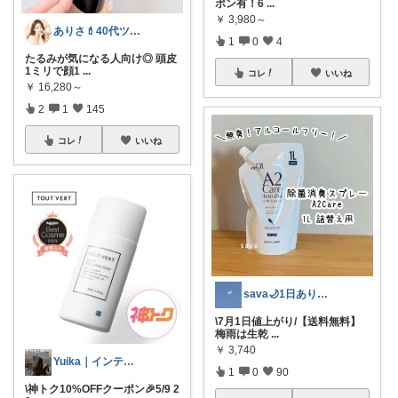
ポン有！6
...
￥
3,980～
ありさ💄40代ツヤ肌美容
1
0
4
たるみが気になる人向け◎ 頭皮
1ミリで顔1
...
コレ
いいね
￥
16,280～
2
1
145
コレ
いいね
sava🌙1日ありがと🥰
\7月1日値上がり/【送料無料】
梅雨は生乾
...
￥
3,740
Yuika｜インテリア雑貨🫧
1
0
90
\神トク10%OFFクーポン🎉5/9 2