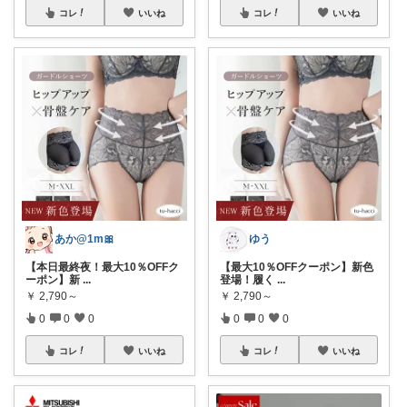
コレ
いいね
コレ
いいね
あか@1m🎀
ゆう
【本日最終夜！最大10％OFFク
【最大10％OFFクーポン】新色
ーポン】新
...
登場！履く
...
￥
2,790～
￥
2,790～
0
0
0
0
0
0
コレ
いいね
コレ
いいね