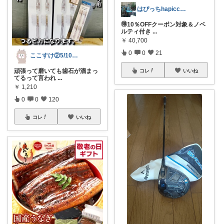
はぴっちhapicchi💎🏃‍♀️
🉐10％OFFクーポン対象＆ノベ
ルティ付き
...
￥
40,700
0
0
21
ここすけ②5/10、20🙏✨✨
頑張って磨いても歯石が溜まっ
コレ
いいね
てるって言われ
...
￥
1,210
0
0
120
コレ
いいね