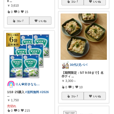
0
...
コレ
いいね
￥
3,610
0
0
15
コレ
いいね
30代2児パパ
【期間限定：5/7 9:59まで】名
作ティ
...
￥
3,300～
りん💎好きなものღ⠜
0
1
10
1/18･25購入
#送料無料
#2026
...
コレ
いいね
￥
1,750
売切れ
0
0
215