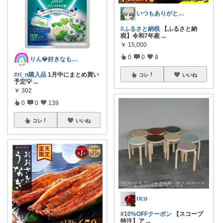
いつもありがとう＠感謝です!!
#ふるさと納税
【ふるさと納
税】令和7年産
...
￥
15,000
0
0
8
りん💎好きなものღ⠜
#ri_n購入品
1月中にまとめ買い
コレ
いいね
予定💡
...
￥
302
0
0
139
コレ
いいね
rico
#10%OFFクーポン
【スコープ
特注】ア
...