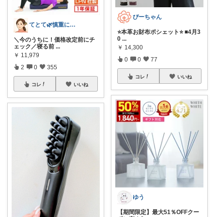
ぴーちゃん
てとて🌿慎重に選ぶ派🧺💚
⭐️本革お財布ポシェット⭐️ ■4月3
0
...
＼今のうちに！価格改定前にチ
ェック／寝る前
...
￥
14,300
￥
11,979
0
0
77
2
0
355
コレ
いいね
コレ
いいね
ゆう
【期間限定】最大51％OFFクー