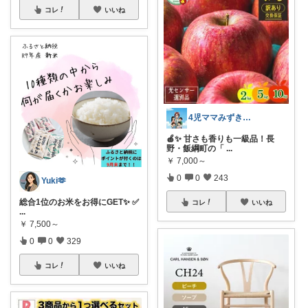
コレ
いいね
4児ママみずきのコスパ重視room
🍎✨ 甘さも香りも一級品！長
野・飯綱町の「
...
￥
7,000～
0
0
243
Yuki🫶
総合1位のお米をお得にGET✨ ✅
コレ
いいね
...
￥
7,500～
0
0
329
コレ
いいね