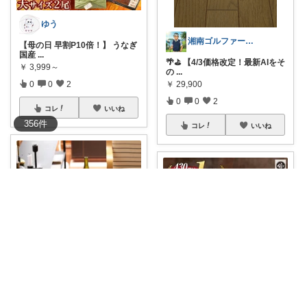
ゆう
湘南ゴルファー｜還暦からのスコアアップ術
【母の日 早割P10倍！】 うなぎ
国産
...
​🌴⛳️ 【4/3価格改定！最新AIをそ
￥
3,999～
の
...
￥
29,900
0
0
2
0
0
2
コレ
いいね
356
件
コレ
いいね
はぴっちhapicchi💎🏃‍♀️
こころ＠本音で選ぶおすすめ｜徹底リサーチ
🉐10％OFFクーポン対象＆ノベ