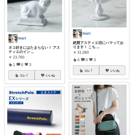
mari
mari
絶賛アスティエ沼にハマってお
ります！ こち
...
ネコ好きにはたまらない！ アス
ティエのイン
...
￥
31,080
￥
23,760
0
0
3
1
0
3
コレ
いいね
コレ
いいね