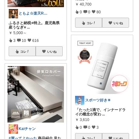
￥
40,700
0
0
80
ともよ☆楽天ROOM
ふるさと納税⭐️特上。鹿児島県
コレ
いいね
産うなぎ⭐️
...
￥
5,000～
3
10
616
コレ
いいね
スポーツ好き☀
「たった1滴で、インナードラ
イの概念が変わ
...
￥
3,610
0
0
3
Kaiチャン
#買ってよかった
商品紹介 見た
コレ
いいね