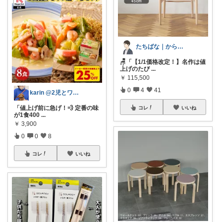
たちばな｜からだとこころの良品
🪑「【1/1価格改定！】名作は値
上げのたび
...
￥
115,500
0
4
41
karin @2児とワンコのママ🍎
「値上げ前に急げ！💨 定番の味
コレ
いいね
が1食400
...
￥
3,900
0
0
8
コレ
いいね