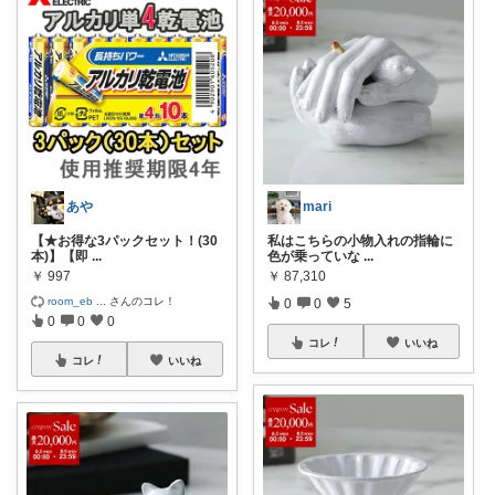
あや
mari
【★お得な3パックセット！(30
私はこちらの小物入れの指輪に
本)】【即
...
色が乗っていな
...
￥
997
￥
87,310
room_eb
...
さんのコレ！
0
0
5
0
0
0
コレ
いいね
コレ
いいね