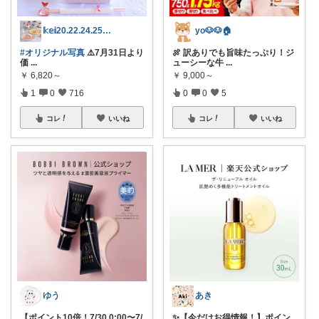
𝕜𝕖𝕚20.22.24.25日💓
yo🐶🐶🏠
#オリジナル写真
⚠️7月31日より
🍖 訳ありでも旨味たっぷり！ジ
価
...
ューシーな牛
...
￥
6,820～
￥
9,000～
1
0
716
0
0
5
コレ
いいね
コレ
いいね
ゆう
あき
【ポイント10倍！7/30 0:00〜7/
✨【今だけお得情報！】ポイン