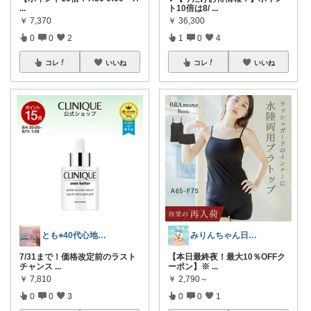
...
ト10倍は8/
...
￥
7,370
￥
36,300
0
0
2
1
0
4
コレ
いいね
コレ
いいね
とも⭐︎40代心地よい暮らしを目指して
みりんちゃん日曜品専門店
7/31まで！価格改定前のラスト
【本日最終夜！最大10％OFFク
チャンス
...
ーポン】※
...
￥
7,810
￥
2,790～
0
0
3
0
0
1