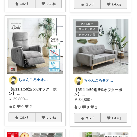
コレ
いいね
コレ
いいね
ちゃんころ🍀オリ写/インテリア/キッズ
ちゃんころ🍀オリ写/インテリア/キッズ
【8/11 1:59迄 5%オフクーポ
【8/11 1:59迄 5%オフクーポ
ン】
...
ン】
...
￥
29,800～
￥
34,800～
0
0
2
0
0
2
コレ
いいね
コレ
いいね