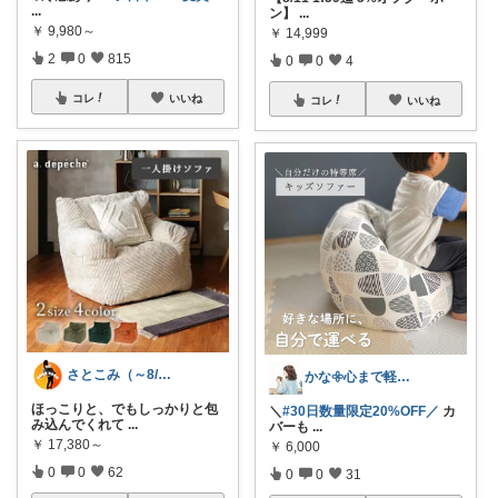
...
ン】
...
￥
9,980～
￥
14,999
2
0
815
0
0
4
コレ
いいね
コレ
いいね
さとこみ（～8/4 感謝🙏）
かな𖧷心まで軽くなる暮らしの記録🌿
ほっこりと、でもしっかりと包
＼
#30日数量限定20%OFF／
カ
み込んでくれて
...
バーも
...
￥
17,380～
￥
6,000
0
0
62
0
0
31