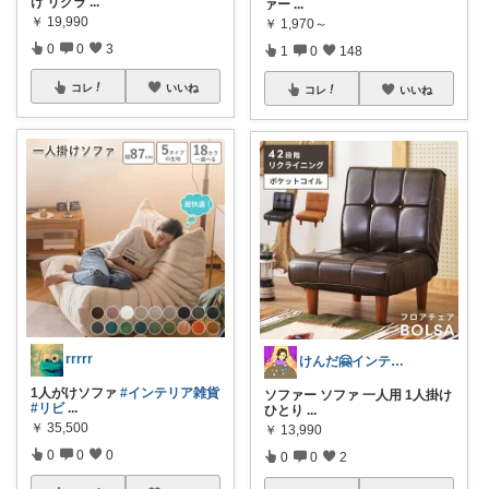
け リクラ
...
ァー
...
￥
19,990
￥
1,970～
0
0
3
1
0
148
コレ
いいね
コレ
いいね
rrrrr
けんだ🤗インテリア多め
1人がけソファ
#インテリア雑貨
ソファー ソファ 一人用 1人掛け
#リビ
...
ひとり
...
￥
35,500
￥
13,990
0
0
0
0
0
2