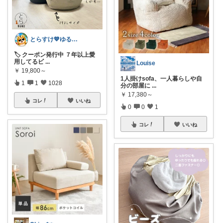
とらすけ💙ゆるミニマリストの愛用品
🏷️ クーポン発行中 ７年以上愛
用してるビ
...
Louise
￥
19,800～
1人掛けsofa、一人暮らしや自
1
1
1028
分の部屋に
...
￥
17,380～
コレ
いいね
0
0
1
コレ
いいね