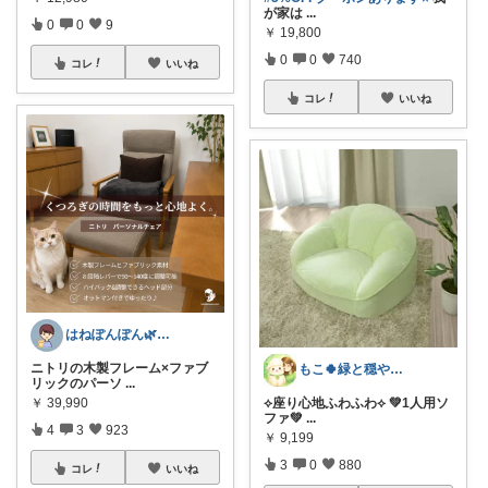
が家は
...
0
0
9
￥
19,800
0
0
740
コレ
いいね
コレ
いいね
はねぽんぽん🌿朝コレ4時に変更🌿
ニトリの木製フレーム×ファブ
もこ🍀緑と穏やかなくらし🐑🍀
リックのパーソ
...
‎⟡‎座り心地ふわふわ⟡ 💚1人用ソ
￥
39,990
ファ💚
...
4
3
923
￥
9,199
3
0
880
コレ
いいね