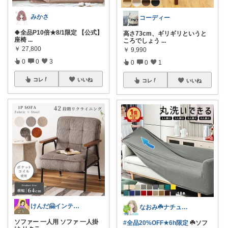
みかさ
コーディー
🍀全品P10倍★8/1限定 【公式】
高さ73cm、ギリギリというと
座椅
...
ころでしょう
...
￥
27,800
￥
9,990
0
0
3
0
0
1
コレ
いいね
コレ
いいね
けんだ🤗インテリア多め
なおみ☘️ナチュラル生活
ソファー 一人用 ソファ 一人掛
#全品20%OFF★6h限定
☘️ソフ