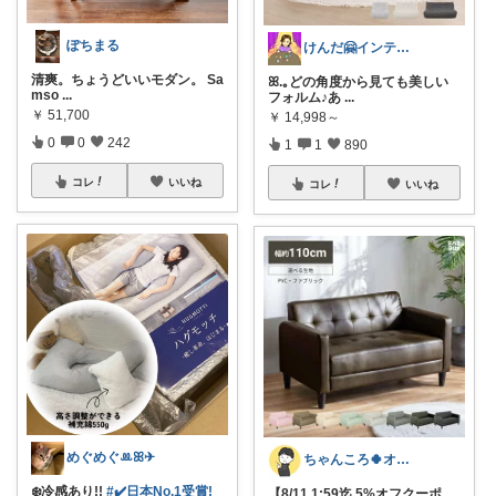
ぽちまる
けんだ🤗インテリア多め
清爽。ちょうどいいモダン。 Sa
ꕤ.｡どの角度から見ても美しい
mso
...
フォルム♪あ
...
￥
51,700
￥
14,998～
0
0
242
1
1
890
コレ
いいね
コレ
いいね
めぐめぐꔛꕤ✈︎
ちゃんころ🍀オリ写/インテリア/キッズ
❄️冷感あり!!
#✔️日本No.1受賞!
【8/11 1:59迄 5%オフクーポ