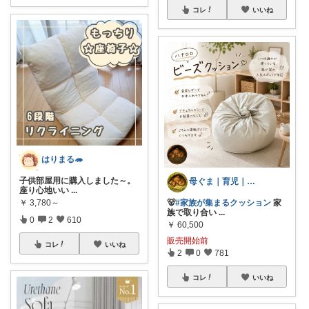
コレ
いいね
はりまる🦔
子供部屋用に購入しました～。
母ぐま｜育児｜シンプルライフ｜朝コレ
座り心地いい
...
🐻
#家族が集まるクッション
家
￥
3,780～
族で取り合い
...
0
2
610
￥
60,500
販売開始前
コレ
いいね
2
0
781
コレ
いいね