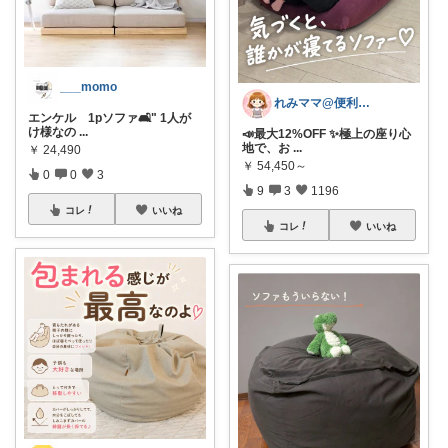
___momo
れみママ@便利雑貨¸¸kids
エンケル 1pソファ🛋️" 1人が
け様なの
...
📣最大12%OFF ✨極上の座り心
地で、お
...
￥
24,490
￥
54,450～
0
0
3
9
3
1196
コレ
いいね
コレ
いいね