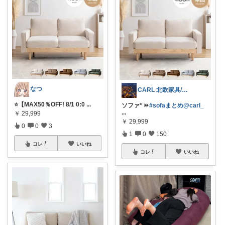
なつ
CARL 北欧家具/暮らし
⭐️【MAX50％OFF! 8/1 0:0
...
ソファ* ⏩
#sofaまとめ@carl_
...
￥
29,999
￥
29,999
0
0
3
1
0
150
コレ
いいね
コレ
いいね