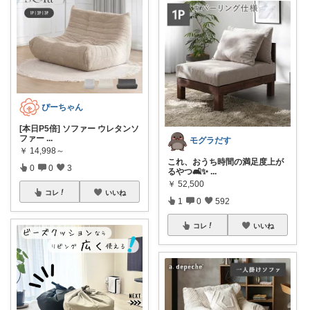
ぴーちゃん
[本日P5倍] ソファー ウレタンソ
ファー
...
モグラだす
￥
14,998～
これ、おうち時間の満足度上が
0
0
3
るやつ🛋️✨
...
￥
52,500
コレ
いいね
1
0
592
コレ
いいね