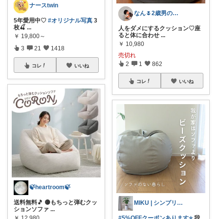
ナースtwin
なん🌷2歳男の子ママ⿻*.アイコン変更
5年愛用中♡
#オリジナル写真
3
枚🍒
...
人をダメにするクッション♡座
ると体に合わせ
...
￥
19,800～
￥
10,980
3
21
1418
売切れ
2
1
862
コレ
いいね
コレ
いいね
🍃heartroom🍃
送料無料🎵 🟡もちっと弾むクッ
MIKU | シンプリスト主婦
ションソファ
...
#5%OFFクーポンあります⭐️
我
￥
12,980