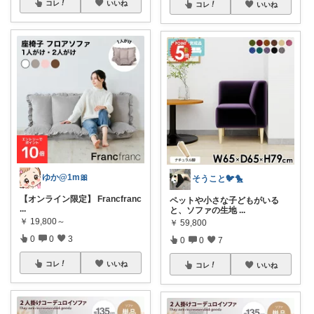
コレ
いいね
コレ
いいね
ゆか@1m🎀
そうこと🐦🐤
【オンライン限定】 Francfranc
ペットや小さな子どもがいる
...
と、ソファの生地
...
￥
19,800～
￥
59,800
0
0
3
0
0
7
コレ
いいね
コレ
いいね