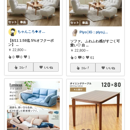
ちゃんころ🍀オリ写/インテリア/キッズ
Piyo┊IG：piyo.jp___
【8/11 1:59迄 5%オフクーポ
ソファ。 ふわふわ感がすごく可
ン】
...
愛い♡ 自
...
￥
22,800～
￥
22,800～
0
0
1
0
0
61
コレ
いいね
コレ
いいね