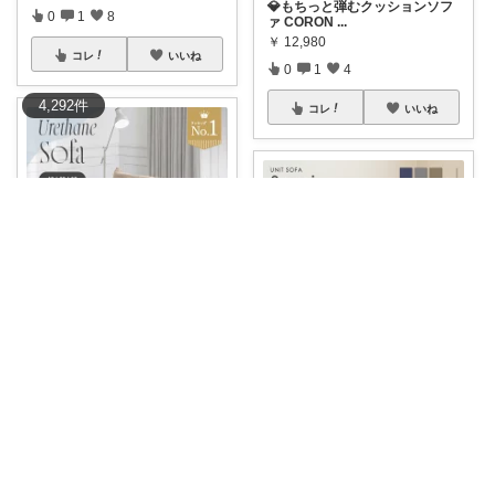
💎もちっと弾むクッションソフ
0
1
8
ァ CORON
...
￥
12,980
コレ
いいね
0
1
4
4,292
件
コレ
いいね
hiro
🛋️ ふわふわで可愛い！リビング
がパッチワ
...
まり✻猫とほっこり暮らし✻
￥
14,998～
🛋️ お部屋がおしゃれに見違える
0
0
0
♡ Sor
...
￥
25,990
コレ
いいね
0
0
20