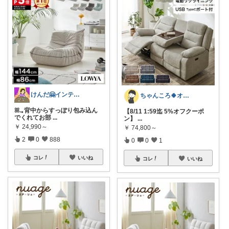
けんだ🤗インテリア多め
ちゃんころ🍀オリ写/インテリア/キッズ
ꕤ.｡背中からすっぽり包み込ん
【8/11 1:59迄 5%オフクーポ
でくれてお部
...
ン】
...
￥
24,990～
￥
74,800～
2
0
888
0
0
1
コレ
いいね
コレ
いいね