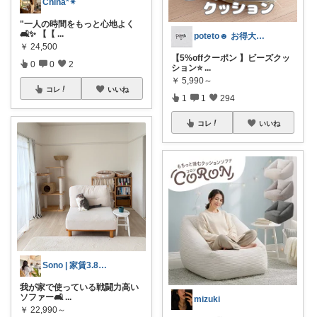
China*✴︎
"一人の時間をもっと心地よく
🛋️✨ 【【
...
poteto☻ お得大好き💜
￥
24,500
【5%offクーポン 】ビーズクッ
0
0
2
ション⭐
...
￥
5,990～
コレ
いいね
1
1
294
コレ
いいね
Sono | 家賃3.8万築古賃貸暮らし
我が家で使っている戦闘力高い
ソファー🛋️
...
mizuki
￥
22,990～