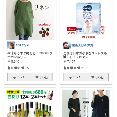
shii style
極楽天@AI大好きおじさんｗ
🌿【もうすぐ終わる！5%OFFク
これは日常の小さなストレスを
ーポンあり
...
減らしてくれそ
...
￥
5,940
￥
7,497
0
0
15
0
0
2
コレ
いいね
コレ
いいね