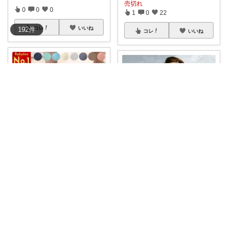
売切れ
0
0
0
1
0
22
コレ
いいね
192
件
コレ
いいね
こーゆいママ💚ROOM🌈
ろえ@経由/購入ありがとうございます💕
🛁 【ふわふわ肌触り＆吸水速
マラソン限定 25%OFF 2023/11
乾】楽天で大人
...
...
￥
1,180～
￥
9,933
0
0
1
0
0
52
コレ
いいね
コレ
いいね