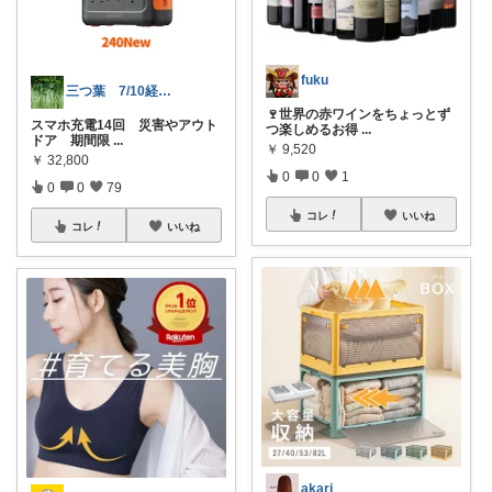
fuku
三つ葉 7/10経由購入感謝
🍷世界の赤ワインをちょっとず
スマホ充電14回 災害やアウト
つ楽しめるお得
...
ドア 期間限
...
￥
9,520
￥
32,800
0
0
1
0
0
79
コレ
いいね
コレ
いいね
akari