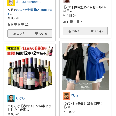
すこ🧢kitchen✨interior
【2/11日9時迄タイムセール1,6
＼🎉✨
#スパセ半額🛍️／
#sukofa
43円
...
s
...
￥
4,880～
￥
3,270
1
0
6
0
0
11
コレ
いいね
コレ
いいね
YU☆
らはら
ポイント＋5倍！ 25％OFF！
こちらは【赤白ワイン14本セッ
【7/8
...
ト】で、金賞
...
￥
2,990
￥
9,520