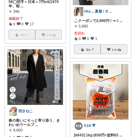
58◯切手＞日本＞7円x4(1970
年、昭
...
rika𓂃夏服 / オリ写𓍼
￥
396
掲載終了
◡̈ クーポンで2,990円 ! ⇝
#
...
0
0
17
￥
5,980
売切れ
コレ
いいね
0
0
1
コレ
いいね
招きねこ
春の装いにそっと寄り添う、き
れいめウールブ
...
A18-🔻
￥
9,900
[k643] 1kg (650円+送料65
...