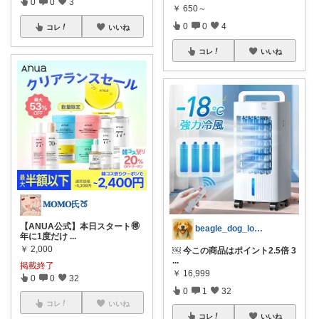
0
0
3
￥
650～
0
0
4
コレ
いいね
コレ
いいね
𝐌𝐎𝐌𝐎氏🍑
【ANUA公式】本日スタート🉐
beagle_dog_love_life
年に1度だけ
...
￥
2,000
￼ 今この商品はポイント2.5倍 3
...
掲載終了
￥
16,999
0
0
32
0
1
32
コレ
いいね
コレ
いいね