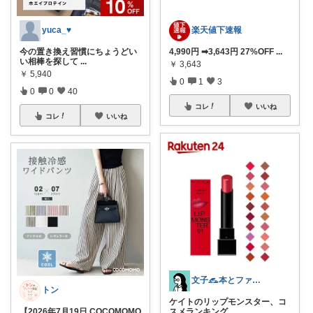
yuca_♥
楽天値下速報
今の置き換え習慣にちょうどい
4,990円 ➡3,643円 27%OFF
...
い相棒を探して
...
￥
3,643
￥
5,940
0
1
3
0
0
40
コレ
いいね
コレ
いいね
文子𓃺本とファッション
トン
ケイトのリップモンスター、コ
【2026年7月19日 COCOMOMO
スメランキング
...