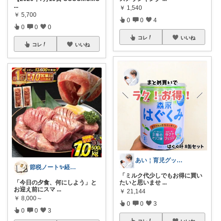
...
￥
1,540
￥
5,700
0
0
4
0
0
0
コレ
いいね
コレ
いいね
あい￤育児グッズ・暮らしの便利グッズ
節税ノート✨経営者のふるさと納税
「ミルク代少しでもお得に買い
「今日の夕食、何にしよう」と
たいと思いませ
...
お迎え前にスマ
...
￥
21,144
￥
8,000～
0
0
3
0
0
3
コレ
いいね