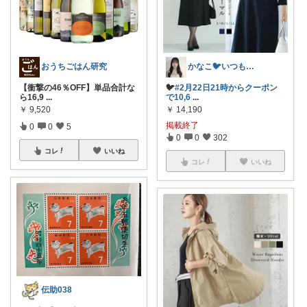
おうちごはん研究
かなこ🐦️いつもありがとう💖
【衝撃の46％OFF】単品合計な
🐦
#2月22日21時からクーポン
ら16,9
...
で10,6
...
￥
9,520
￥
14,190
掲載終了
0
0
5
0
0
302
コレ
いいね
コレ
いいね
伝助038