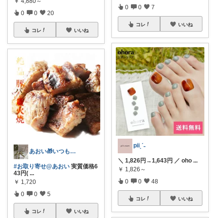
￥
4,880～
0
0
7
0
0
20
コレ
いいね
コレ
いいね
piiˎˊ˗
あおい🎁いつもありがとうございます
＼ 1,826円→1,643円 ／ oho
...
#お取り寄せ@あおい
実質価格6
￥
1,826～
43円(
...
0
0
48
￥
1,720
0
0
5
コレ
いいね
コレ
いいね