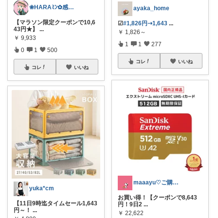
❀HARAﾐﾝ✿感謝です💐✨
ayaka_home
【マラソン限定クーポンで10,6
︎︎︎︎︎︎☑︎
#1,826円⇢1,643
...
43円★】
...
￥
1,826～
￥
9,933
1
1
277
0
1
500
コレ
いいね
コレ
いいね
maaayu♡ご購入感謝です♡♡♡
yuka*cm
お買い得！【クーポンで8,643
【11日9時迄タイムセール1,643
円！9日2
...
円～！
...
￥
22,622