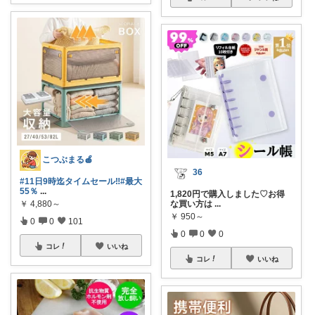
こつぶまる🍎
36
#11日9時迄タイムセール‼️
#最大
55％
...
1,820円で購入しました♡お得
な買い方は
...
￥
4,880～
￥
950～
0
0
101
0
0
0
コレ
いいね
コレ
いいね