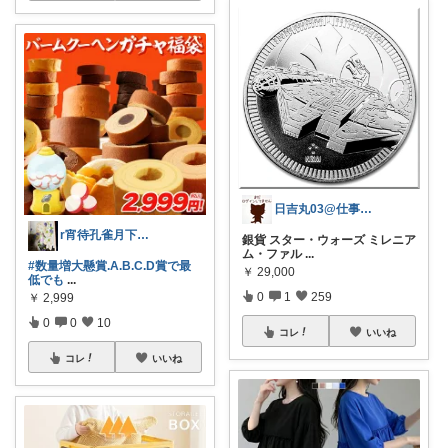
日吉丸03@仕事の都合により休み多め
r宵待孔雀月下美人.アイホン15で復活
銀貨 スター・ウォーズ ミレニア
ム・ファル
...
#数量増大懸賞.A.B.C.D賞で最
￥
29,000
低でも
...
0
1
259
￥
2,999
0
0
10
コレ
いいね
コレ
いいね