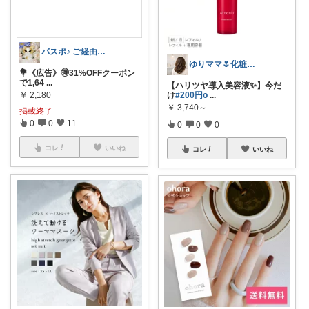
パスポ♪ ご経由イイネ・コメ嬉し😽
ゆりママ🌷化粧品検定1級
💐《広告》🉐31%OFFクーポン
で1,64
...
【ハリツヤ導入美容液✨】今だ
け
#200円o
...
￥
2,180
￥
3,740～
掲載終了
0
0
11
0
0
0
コレ
いいね
コレ
いいね