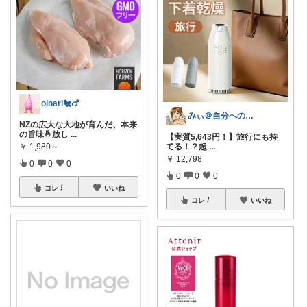
oinari🐔🍗
みぃ＠自分へのご褒美グルメ
NZの広大な大地が育んだ、本来
の旨味🤞放し
...
【実質5,643円！】旅行にも持
てる！？超
...
￥
1,980～
￥
12,798
0
0
0
0
0
0
コレ
いいね
コレ
いいね