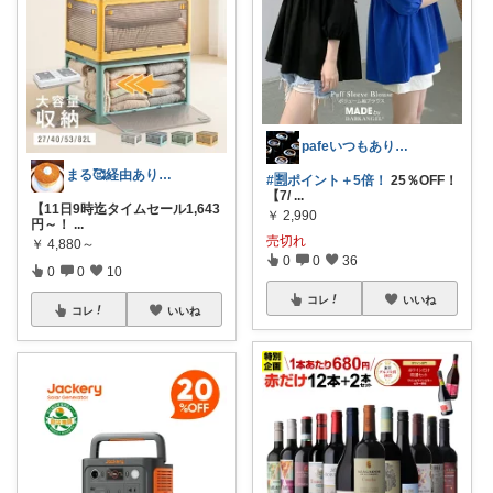
pafeいつもありがとう🌈🧚🏻💘
まる🥰経由ありがとうございます💕✨
#🈹ポイント＋5倍！
25％OFF！
【7/
...
【11日9時迄タイムセール1,643
￥
2,990
円～！
...
売切れ
￥
4,880～
0
0
36
0
0
10
コレ
いいね
コレ
いいね