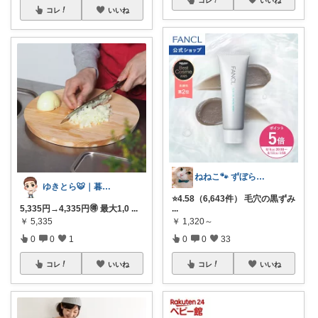
コレ
いいね
ねねこ🐾 ずぼらママの丁寧な暮らし
ゆきとら🐯｜暮らしをラクにしたいパパ
⭐️4.58（6,643件） 毛穴の黒ずみ
5,335円→4,335円🉐 最大1,0
...
...
￥
5,335
￥
1,320～
0
0
1
0
0
33
コレ
いいね
コレ
いいね