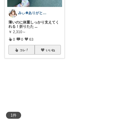
みぃ❉ありがとうございます♡
薄いのに体重しっかり支えてく
れる！折りたた
...
￥
2,310～
0
0
63
コレ
いいね
1
件