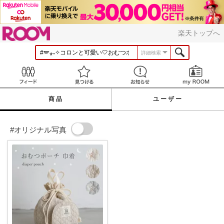
ROOM
楽天トップへ
詳細検索
Feed
見つける
お知らせ
商品
ユーザー
#オリジナル写真