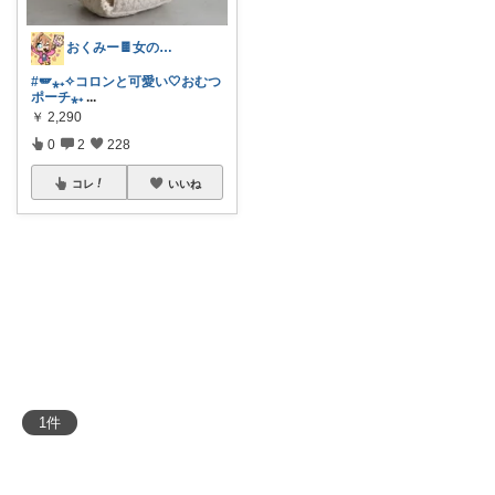
おくみー🍫女の子ママ⁎₊✧✧
#🪽⁎₊✧コロンと可愛い🤍おむつ
ポーチ⁎₊
...
￥
2,290
0
2
228
コレ
いいね
1
件