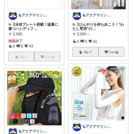
🧜アクアマリン⚡️暮らしに笑顔をプラス
🧜アクアマリン⚡️暮らしに笑顔をプラス
✨【冷却プレート搭載！猛暑に
✨【ひんやりを持ち歩こう！“わ
勝つハンディフ
...
たし専用”の
...
￥
2,380
￥
3,280～
掲載終了
0
0
31
0
0
43
コレ
いいね
コレ
いいね
🧜アクアマリン⚡️暮らしに笑顔をプラス
🧜アクアマリン⚡️暮らしに笑顔をプラス