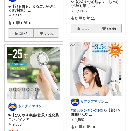
✨【ひんやり心地よく、しっか
りUV対策♪】
...
✨【顔も首も、まるごとやさし
くUV対策】
...
￥
1,520～
￥
2,230
0
0
11
1
1
13
コレ
いいね
コレ
いいね
🧜アクアマリン⚡️暮らしに笑顔をプラス
🧜アクアマリン⚡️暮らしに笑顔をプラス
#楽天ランキング1位
✨【着けた
瞬間ひんや
...
✨【ひんやり冷感×強風！進化系
ハンディファ
...
￥
1,580～
￥
3,560
0
0
10