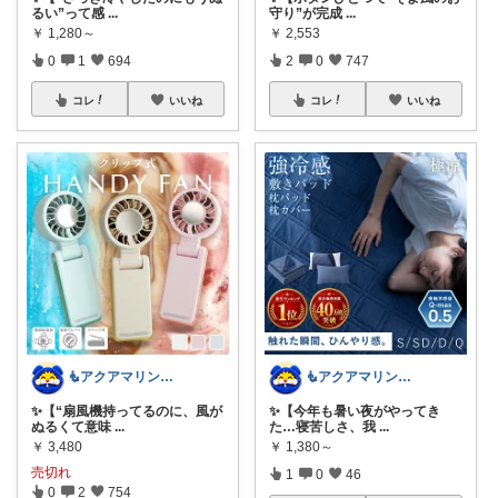
るい”って感
...
守り”が完成
...
￥
1,280～
￥
2,553
0
1
694
2
0
747
コレ
いいね
コレ
いいね
🧜アクアマリン⚡️暮らしに笑顔をプラス
🧜アクアマリン⚡️暮らしに笑顔をプラス
✨【“扇風機持ってるのに、風が
✨【今年も暑い夜がやってき
ぬるくて意味
...
た…寝苦しさ、我
...
￥
3,480
￥
1,380～
売切れ
1
0
46
0
2
754