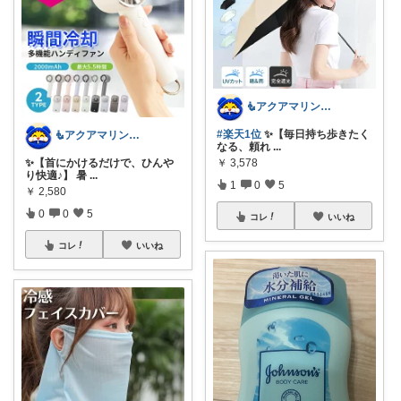
🧜アクアマリン⚡️暮らしに笑顔をプラス
#楽天1位
✨【毎日持ち歩きたく
🧜アクアマリン⚡️暮らしに笑顔をプラス
なる、頼れ
...
✨【首にかけるだけで、ひんや
￥
3,578
り快適♪】 暑
...
1
0
5
￥
2,580
0
0
5
コレ
いいね
コレ
いいね