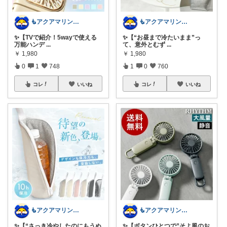
🧜アクアマリン⚡️暮らしに笑顔をプラス
🧜アクアマリン⚡️暮らしに笑顔をプラス
✨【TVで紹介！5wayで使える
✨【“お昼まで冷たいまま”っ
万能ハンデ
...
て、意外とむず
...
￥
1,980
￥
1,980
0
1
748
1
0
760
コレ
いいね
コレ
いいね
🧜アクアマリン⚡️暮らしに笑顔をプラス
🧜アクアマリン⚡️暮らしに笑顔をプラス
✨【“さっき冷やしたのにもうぬ
✨【ボタンひとつで”そよ風のお