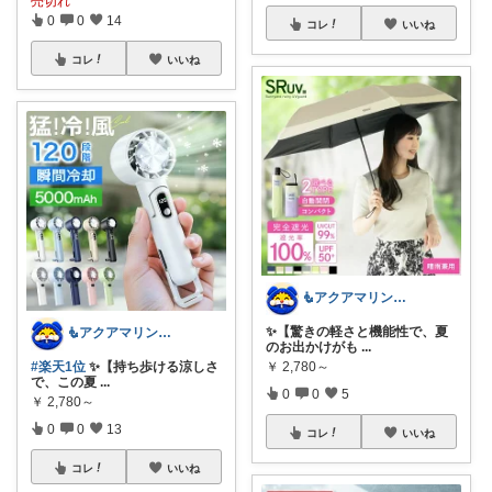
売切れ
0
0
14
コレ
いいね
コレ
いいね
🧜アクアマリン⚡️暮らしに笑顔をプラス
✨【驚きの軽さと機能性で、夏
🧜アクアマリン⚡️暮らしに笑顔をプラス
のお出かけがも
...
#楽天1位
✨【持ち歩ける涼しさ
￥
2,780～
で、この夏
...
0
0
5
￥
2,780～
0
0
13
コレ
いいね
コレ
いいね