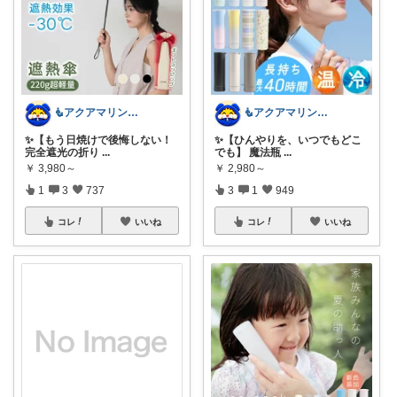
🧜アクアマリン⚡️暮らしに笑顔をプラス
🧜アクアマリン⚡️暮らしに笑顔をプラス
✨【もう日焼けで後悔しない！
✨【ひんやりを、いつでもどこ
完全遮光の折り
...
でも】 魔法瓶
...
￥
3,980～
￥
2,980～
1
3
737
3
1
949
コレ
いいね
コレ
いいね