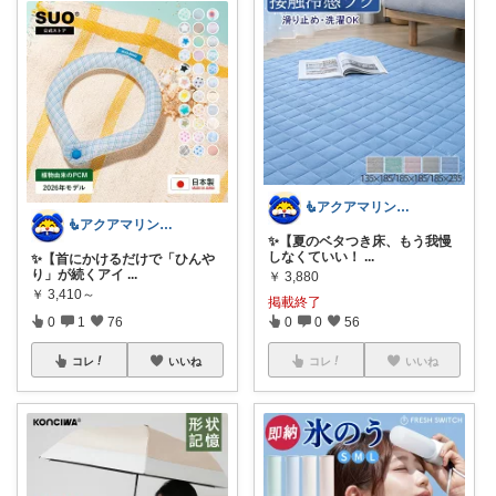
🧜アクアマリン⚡️暮らしに笑顔をプラス
🧜アクアマリン⚡️暮らしに笑顔をプラス
✨【夏のベタつき床、もう我慢
しなくていい！
...
✨【首にかけるだけで「ひんや
り」が続くアイ
...
￥
3,880
￥
3,410～
掲載終了
0
1
76
0
0
56
コレ
いいね
コレ
いいね