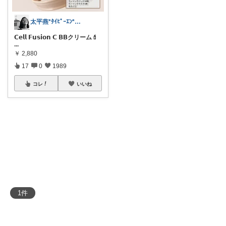
太平燕*ﾀｲﾋﾟｰｴﾝ*熊本は負けんバイ
𝗖𝗲𝗹𝗹 𝗙𝘂𝘀𝗶𝗼𝗻 𝗖 𝗕𝗕クリーム💄
...
￥
2,880
17
0
1989
コレ
いいね
1
件