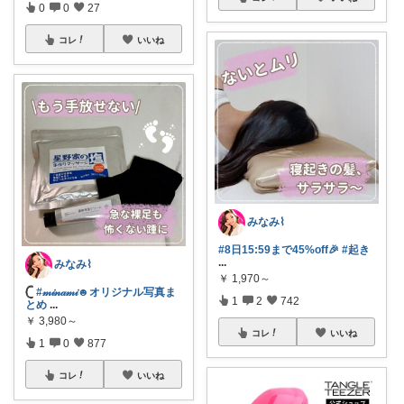
0
0
27
コレ
いいね
みなみ⌇
#8日15:59まで45%off🎉
#起き
...
みなみ⌇
￥
1,970～
𓊆
#𝓂𝒾𝓃𝒶𝓂𝒾☻オリジナル写真ま
1
2
742
とめ
...
￥
3,980～
コレ
いいね
1
0
877
コレ
いいね