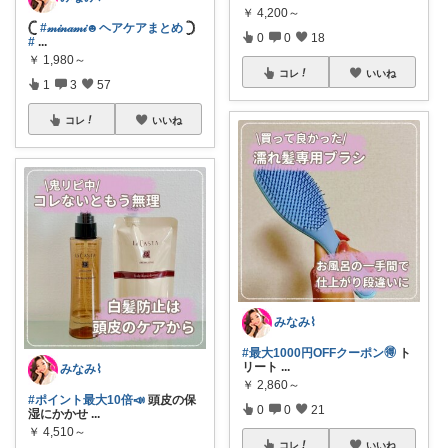
￥
4,200～
𓊆
#𝓂𝒾𝓃𝒶𝓂𝒾☻ヘアケアまとめ
𓊇
0
0
18
#
...
￥
1,980～
コレ
いいね
1
3
57
コレ
いいね
みなみ⌇
#最大1000円OFFクーポン🉐
ト
リート
...
みなみ⌇
￥
2,860～
#ポイント最大10倍📣
頭皮の保
0
0
21
湿にかかせ
...
￥
4,510～
コレ
いいね