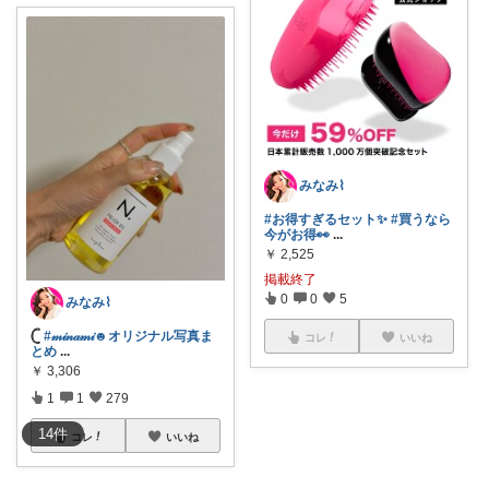
みなみ⌇
#お得すぎるセット✨
#買うなら
今がお得👀
...
￥
2,525
掲載終了
0
0
5
みなみ⌇
𓊆
#𝓂𝒾𝓃𝒶𝓂𝒾☻オリジナル写真ま
コレ
いいね
とめ
...
￥
3,306
1
1
279
14
件
コレ
いいね