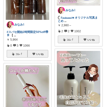
みなみ⌇
𓊆
#𝓂𝒾𝓃𝒶𝓂𝒾☻オリジナル写真ま
とめ
...
みなみ⌇
￥
2,980～
2
2
1002
#スパセ開始2時間限定50%off🉐
🥂
【
...
￥
5,964
コレ
いいね
0
3
1066
コレ
いいね