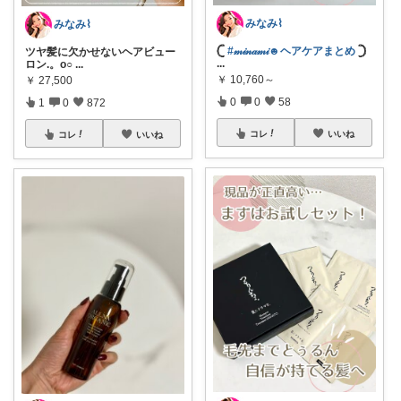
みなみ⌇
みなみ⌇
𓊆
#𝓂𝒾𝓃𝒶𝓂𝒾☻ヘアケアまとめ
𓊇
ツヤ髪に欠かせないヘアビュー
...
ロン.。o○
...
￥
10,760～
￥
27,500
0
0
58
1
0
872
コレ
いいね
コレ
いいね