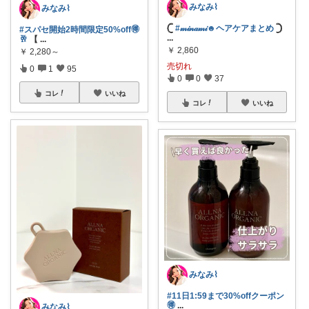
みなみ⌇
みなみ⌇
𓊆
#𝓂𝒾𝓃𝒶𝓂𝒾☻ヘアケアまとめ
𓊇
#スパセ開始2時間限定50%off🉐
...
🥂
【
...
￥
2,860
￥
2,280～
売切れ
0
1
95
0
0
37
コレ
いいね
コレ
いいね
みなみ⌇
#11日1:59まで30%offクーポン
🉐
...
みなみ⌇