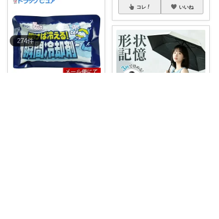
コレ
いいね
274
件
み。ボンボンドロップシール☺︎
電源不要 夏の暑さ対策、災害備
蓄に◎叩けば
...
￥
559
mii select
0
0
9
記憶形状だから、使ったあとも
サッとたためて
...
コレ
いいね
￥
2,960～
0
0
14
コレ
いいね