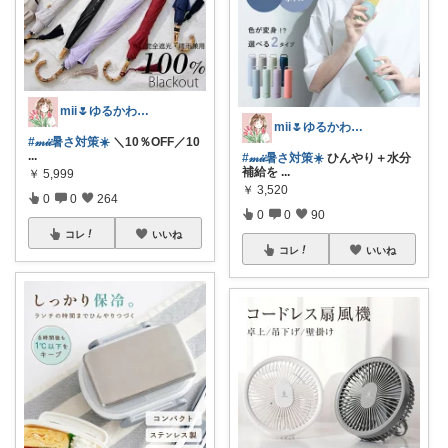
mii🌷ゆるかわアイテム探し🔍🫧
mii🌷ゆるかわアイテム探し🔍🫧
#𝓂𝒾𝒾暑さ対策☀️
＼10％OFF／10
...
#𝓂𝒾𝒾暑さ対策☀️
ひんやり＋水分
補給を
...
￥
5,999
￥
3,520
0
0
264
0
0
90
コレ
いいね
コレ
いいね