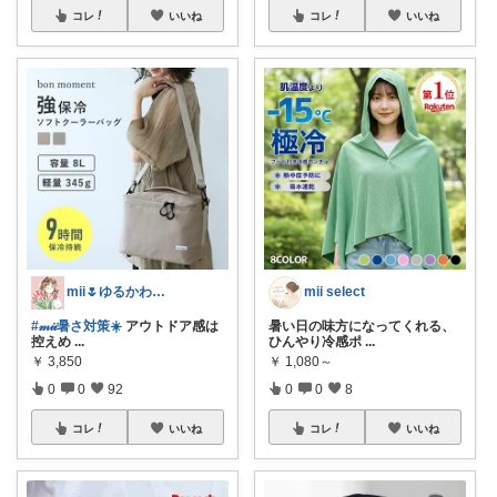
コレ
いいね
コレ
いいね
mii🌷ゆるかわアイテム探し🔍🫧
mii select
#𝓂𝒾𝒾暑さ対策☀️
アウトドア感は
暑い日の味方になってくれる、
控えめ
...
ひんやり冷感ポ
...
￥
3,850
￥
1,080～
0
0
92
0
0
8
コレ
いいね
コレ
いいね