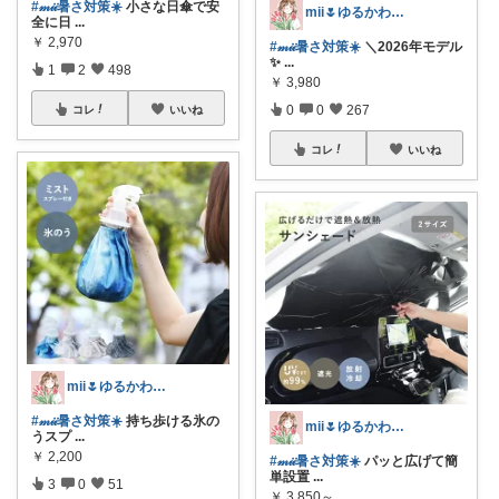
#𝓂𝒾𝒾暑さ対策☀️
小さな日傘で安
mii🌷ゆるかわアイテム探し🔍🫧
全に日
...
￥
2,970
#𝓂𝒾𝒾暑さ対策☀️
＼2026年モデル
✨
...
1
2
498
￥
3,980
0
0
267
コレ
いいね
コレ
いいね
mii🌷ゆるかわアイテム探し🔍🫧
#𝓂𝒾𝒾暑さ対策☀️
持ち歩ける氷の
mii🌷ゆるかわアイテム探し🔍🫧
うスプ
...
￥
2,200
#𝓂𝒾𝒾暑さ対策☀️
パッと広げて簡
単設置
...
3
0
51
￥
3,850～