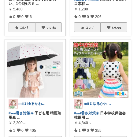
い、1台3役のミ
...
コ素材
...
￥
5,480
￥
1,280
0
0
6
0
0
206
コレ
いいね
コレ
いいね
mii🌷ゆるかわアイテム探し🔍🫧
mii🌷ゆるかわアイテム探し🔍🫧
#𝓂𝒾𝒾暑さ対策☀️
子ども用 晴雨兼
#𝓂𝒾𝒾暑さ対策☀️
日本学校保健会
用傘
...
推薦用
...
￥
2,200～
￥
4,840～
1
0
405
1
0
355