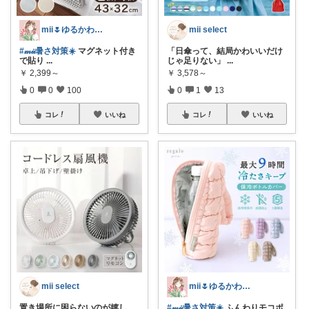
mii🌷ゆるかわアイテム探し🔍🫧
mii select
#𝓂𝒾𝒾暑さ対策☀️
マグネット付き
「日傘って、結局かわいいだけ
で貼り
...
じゃ足りない」
...
￥
2,399～
￥
3,578～
0
0
100
0
1
13
コレ
いいね
コレ
いいね
mii select
mii🌷ゆるかわアイテム探し🔍🫧
置き場所に困らないのが嬉し
#𝓂𝒾𝒾暑さ対策☀️
ふんわりモコポ