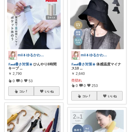
mii🌷ゆるかわアイテム探し🔍🫧
mii🌷ゆるかわアイテム探し🔍🫧
#𝓂𝒾𝒾暑さ対策☀️
ひんやり8時間
#𝓂𝒾𝒾暑さ対策☀️
体感温度マイナ
キープ
...
ス10
...
￥
2,790
￥
2,640
売切れ
0
0
53
0
0
253
コレ
いいね
コレ
いいね