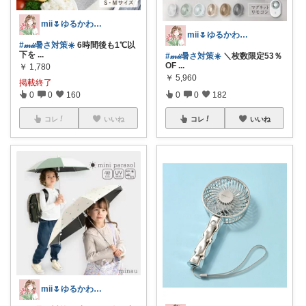
mii🌷ゆるかわアイテム探し🔍🫧
mii🌷ゆるかわアイテム探し🔍🫧
#𝓂𝒾𝒾暑さ対策☀️
6時間後も1℃以
下を
...
#𝓂𝒾𝒾暑さ対策☀️
＼枚数限定53％
OF
...
￥
1,780
￥
5,960
掲載終了
0
0
160
0
0
182
コレ
いいね
コレ
いいね
mii🌷ゆるかわアイテム探し🔍🫧