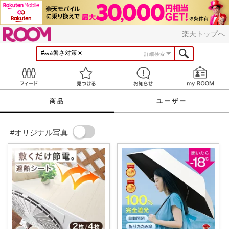
ROOM
楽天トップへ
詳細検索
Feed
見つける
お知らせ
商品
ユーザー
#オリジナル写真