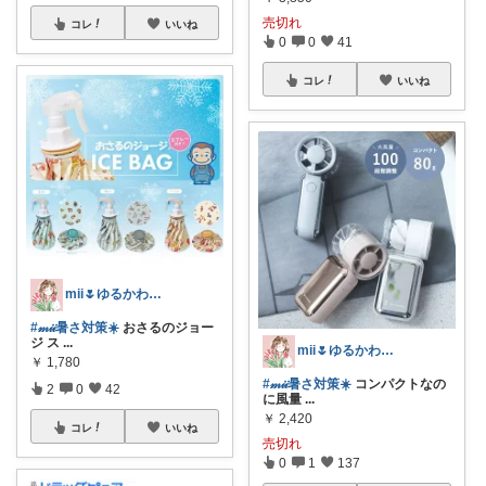
売切れ
コレ
いいね
0
0
41
コレ
いいね
mii🌷ゆるかわアイテム探し🔍🫧
#𝓂𝒾𝒾暑さ対策☀️
おさるのジョー
ジ ス
...
mii🌷ゆるかわアイテム探し🔍🫧
￥
1,780
#𝓂𝒾𝒾暑さ対策☀️
コンパクトなの
2
0
42
に風量
...
￥
2,420
コレ
いいね
売切れ
0
1
137