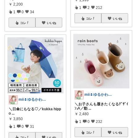
￥
2,200
1
2
212
1
0
34
コレ
いいね
コレ
いいね
mii🌷ゆるかわアイテム探し🔍🫧
mii🌷ゆるかわアイテム探し🔍🫧
＼お子さんも履きたくなるﾃﾞｻﾞｲ
ﾝ🎶／動
...
＼日傘にもなる♡／kukka hipp
o
...
￥
2,480
￥
3,850
1
0
232
1
0
31
コレ
いいね
コレ
いいね