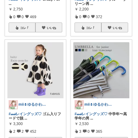
...
リーン再
...
￥
2,750
￥
2,200
0
0
469
0
0
372
コレ
いいね
コレ
いいね
mii🌷ゆるかわアイテム探し🔍🫧
mii🌷ゆるかわアイテム探し🔍🫧
#𝓂𝒾𝒾レイングッズ♡
ゴム入りフ
#𝓂𝒾𝒾レイングッズ♡
中学年〜高
ードで脱
...
学年の男
...
￥
3,300
￥
2,530
2
2
452
3
0
365