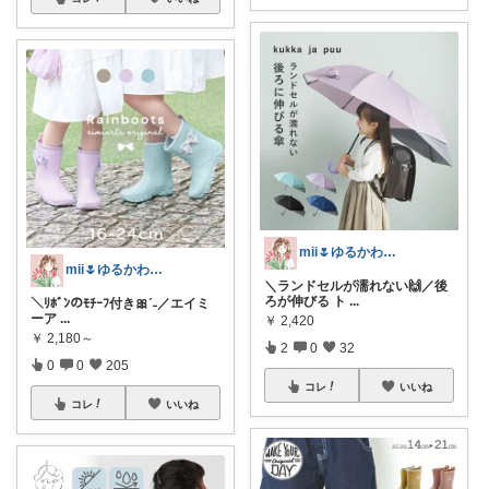
mii🌷ゆるかわアイテム探し🔍🫧
mii🌷ゆるかわアイテム探し🔍🫧
＼ランドセルが濡れない🙌／後
ろが伸びる ト
...
＼ﾘﾎﾞﾝのﾓﾁｰﾌ付き🎀ˊ˗／エイミ
ーア
...
￥
2,420
￥
2,180～
2
0
32
0
0
205
コレ
いいね
コレ
いいね