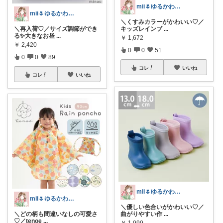
mii🌷ゆるかわアイテム探し🔍🫧
mii🌷ゆるかわアイテム探し🔍🫧
＼くすみカラーがかわいい♡／
＼再入荷♡／サイズ調節ができ
キッズレインブ
...
る✨大きなお昼
...
￥
1,672
￥
2,420
0
0
51
0
0
89
コレ
いいね
コレ
いいね
mii🌷ゆるかわアイテム探し🔍🫧
mii🌷ゆるかわアイテム探し🔍🫧
＼優しい色合いがかわいい♡／
＼どの柄も間違いなしの可愛さ
曲がりやすい作
...
♡／tenoe
...
￥
1,999