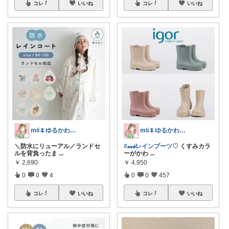
コレ
いいね
コレ
いいね
mii🌷ゆるかわアイテム探し🔍🫧
mii🌷ゆるかわアイテム探し🔍🫧
＼防水にリューアル／ランドセ
#𝓂𝒾𝒾レインブーツ♡
くすみカラ
ルを背負ったま
...
ーがかわ
...
￥
2,690
￥
4,950
0
0
4
0
0
457
コレ
いいね
コレ
いいね