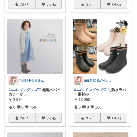
コレ
いいね
コレ
いいね
mii🌷ゆるかわアイテム探し🔍🫧
mii🌷ゆるかわアイテム探し🔍🫧
#𝓂𝒾𝒾レイングッズ♡
無地のバイ
#𝓂𝒾𝒾レイングッズ♡
＼防水ラバ
カラーが
...
ー素材の
...
￥
2,970
￥
13,990
0
0
450
0
0
108
コレ
いいね
コレ
いいね