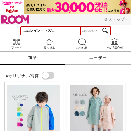
ROOM
楽天トップへ
詳細検索
Feed
見つける
お知らせ
商品
ユーザー
#オリジナル写真