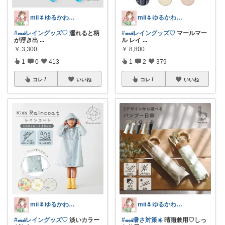
mii🌷ゆるかわアイテム探し🔍🫧
mii🌷ゆるかわアイテム探し🔍🫧
#𝓂𝒾𝒾レイングッズ♡
濡れると柄
#𝓂𝒾𝒾レイングッズ♡
マールマー
が浮き出
...
ル レイ
...
￥
3,300
￥
8,800
1
0
413
1
2
379
コレ
いいね
コレ
いいね
mii🌷ゆるかわアイテム探し🔍🫧
mii🌷ゆるかわアイテム探し🔍🫧
#𝓂𝒾𝒾レイングッズ♡
淡いカラー
#𝓂𝒾𝒾暑さ対策☀️
晴雨兼用♡しっ