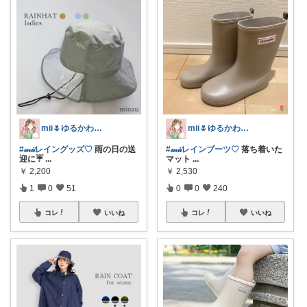
mii🌷ゆるかわアイテム探し🔍🫧
mii🌷ゆるかわアイテム探し🔍🫧
#𝓂𝒾𝒾レイングッズ♡
雨の日の送
#𝓂𝒾𝒾レインブーツ♡
落ち着いた
迎に☔️
...
マット
...
￥
2,200
￥
2,530
1
0
51
0
0
240
コレ
いいね
コレ
いいね