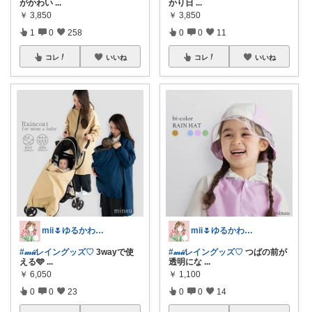
がかわい
...
かり日
...
￥
3,850
￥
3,850
1
0
258
0
0
11
コレ
いいね
コレ
いいね
mii🌷ゆるかわアイテム探し🔍🫧
mii🌷ゆるかわアイテム探し🔍🫧
#𝓂𝒾𝒾レイングッズ♡
3wayで使
#𝓂𝒾𝒾レイングッズ♡
つばの前が
える🩵
...
透明にな
...
￥
6,050
￥
1,100
0
0
23
0
0
14