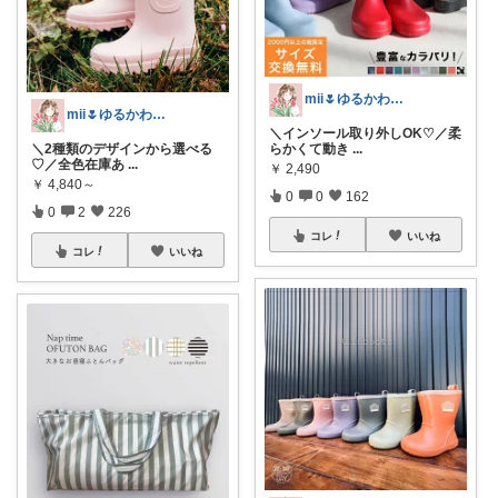
mii🌷ゆるかわアイテム探し🔍🫧
mii🌷ゆるかわアイテム探し🔍🫧
＼インソール取り外しOK♡／柔
＼2種類のデザインから選べる
らかくて動き
...
♡／全色在庫あ
...
￥
2,490
￥
4,840～
0
0
162
0
2
226
コレ
いいね
コレ
いいね