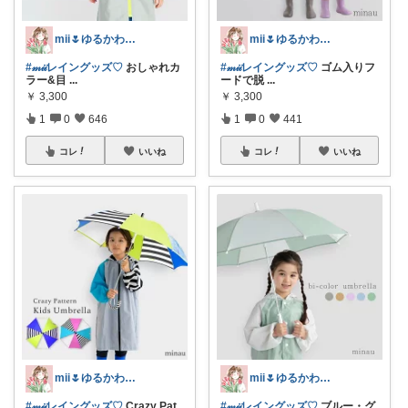
mii🌷ゆるかわアイテム探し🔍🫧
mii🌷ゆるかわアイテム探し🔍🫧
#𝓂𝒾𝒾レイングッズ♡
おしゃれカ
#𝓂𝒾𝒾レイングッズ♡
ゴム入りフ
ラー&目
...
ードで脱
...
￥
3,300
￥
3,300
1
0
646
1
0
441
コレ
いいね
コレ
いいね
mii🌷ゆるかわアイテム探し🔍🫧
mii🌷ゆるかわアイテム探し🔍🫧
#𝓂𝒾𝒾レイングッズ♡
Crazy Pat
#𝓂𝒾𝒾レイングッズ♡
ブルー・グ