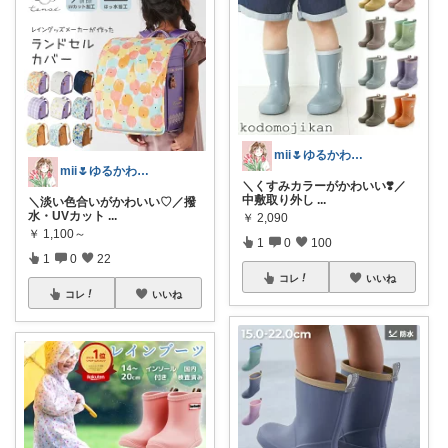
mii🌷ゆるかわアイテム探し🔍🫧
mii🌷ゆるかわアイテム探し🔍🫧
＼くすみカラーがかわいい❣️／
中敷取り外し
...
＼淡い色合いがかわいい♡／撥
水・UVカット
...
￥
2,090
￥
1,100～
1
0
100
1
0
22
コレ
いいね
コレ
いいね