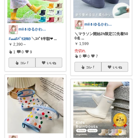
mii🌷ゆるかわアイテム探し🔍🫧
mii🌷ゆるかわアイテム探し🔍🫧
＼マラソン開始2h限定❤️‍🔥先着50
0名
...
#𝓂𝒾𝒾ｽﾊﾟｾ𝟐𝟓𝟎𝟑
＼ｽﾊﾟｾ半額❤
...
￥
1,599
￥
2,390～
売切れ
1
0
9
0
0
7
コレ
いいね
コレ
いいね