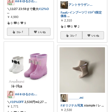
mii🌷ゆるかわアイテム探し🔍🫧
アントサウザン御購入有難うございます🎶
＼11/27 23:59まで最大
#12%O
...
#𝓂𝒾𝒾レインブーツ♡
#ｽﾊﾟｾ限定
価格
...
￥
4,980
￥
2,310
0
0
9
0
0
2
コレ
いいね
コレ
いいね
mii🌷ゆるかわアイテム探し🔍🫧
______.mi
＼
#10%OFF
2,530円➡︎2,27
...
#オリジナル写真
stample / レ
...
￥
1,771
￥
2,530