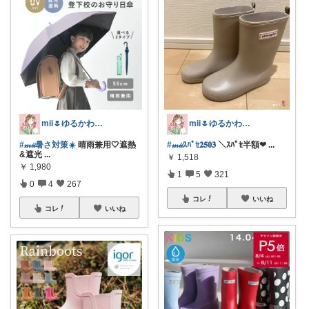
mii🌷ゆるかわアイテム探し🔍🫧
mii🌷ゆるかわアイテム探し🔍🫧
#𝓂𝒾𝒾暑さ対策☀️
晴雨兼用🤍遮熱
#𝓂𝒾𝒾ｽﾊﾟｾ𝟐𝟓𝟎𝟑
＼ｽﾊﾟｾ半額❤
...
&遮光
...
￥
1,518
￥
1,980
1
5
321
0
4
267
コレ
いいね
コレ
いいね