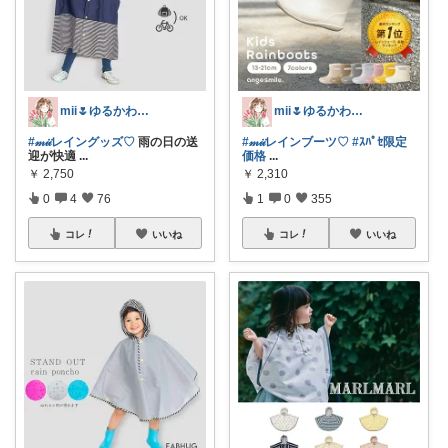
mii🌷ゆるかわアイテム探し🔍🫧
mii🌷ゆるかわアイテム探し🔍🫧
#𝓂𝒾𝒾レイングッズ♡
雨の日の送
#𝓂𝒾𝒾レインブーツ♡
#ｽﾊﾟｾ限定
迎が快適
...
価格
...
￥
2,750
￥
2,310
0
4
76
1
0
355
コレ
いいね
コレ
いいね