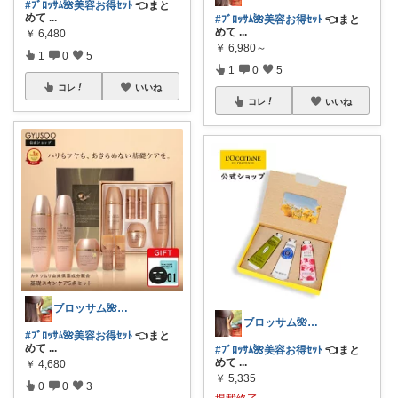
#ﾌﾞﾛｯｻﾑ🌺美容お得ｾｯﾄ
👈まと
めて
...
#ﾌﾞﾛｯｻﾑ🌺美容お得ｾｯﾄ
👈まと
めて
...
￥
6,480
￥
6,980～
1
0
5
1
0
5
コレ
いいね
コレ
いいね
ブロッサム🌺꧂30代からの韓国美容
ブロッサム🌺꧂30代からの韓国美容
#ﾌﾞﾛｯｻﾑ🌺美容お得ｾｯﾄ
👈まと
めて
...
#ﾌﾞﾛｯｻﾑ🌺美容お得ｾｯﾄ
👈まと
めて
...
￥
4,680
￥
5,335
0
0
3