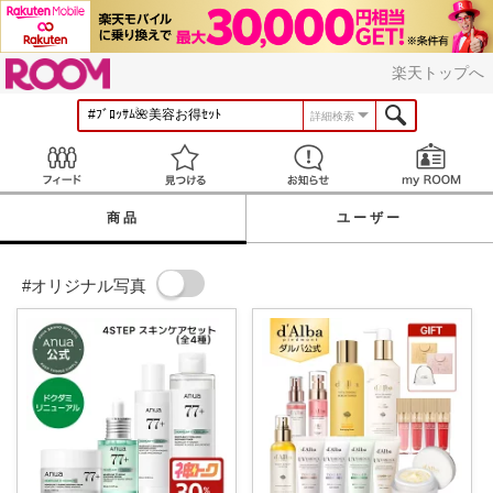
ROOM
楽天トップへ
詳細検索
Feed
見つける
お知らせ
商品
ユーザー
#オリジナル写真