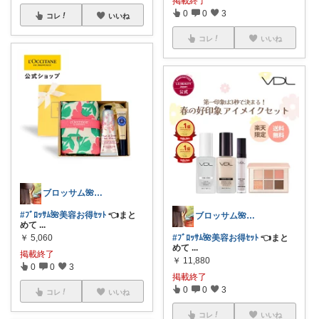
掲載終了
0
0
3
コレ
いいね
コレ
いいね
ブロッサム🌺꧂30代からの韓国美容
#ﾌﾞﾛｯｻﾑ🌺美容お得ｾｯﾄ
👈まと
ブロッサム🌺꧂30代からの韓国美容
めて
...
￥
5,060
#ﾌﾞﾛｯｻﾑ🌺美容お得ｾｯﾄ
👈まと
めて
...
掲載終了
￥
11,880
0
0
3
掲載終了
0
0
3
コレ
いいね
コレ
いいね