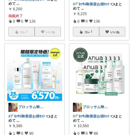
めて
...
#ﾌﾞﾛｯｻﾑ🌺美容お得ｾｯﾄ
👈まと
めて
...
￥
6,200
￥
8,225
掲載終了
0
0
126
0
0
136
コレ
いいね
コレ
いいね
ブロッサム🌺꧂30代からの韓国美容
ブロッサム🌺꧂30代からの韓国美容
#ﾌﾞﾛｯｻﾑ🌺美容お得ｾｯﾄ
👈まと
#ﾌﾞﾛｯｻﾑ🌺美容お得ｾｯﾄ
👈まと
めて
...
めて
...
￥
9,386
￥
10,560
1
0
90
0
0
98