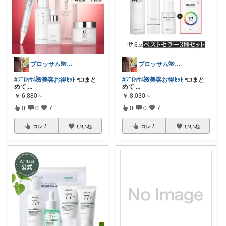
ブロッサム🌺꧂30代からの韓国美容
ブロッサム🌺꧂30代からの韓国美容
#ﾌﾞﾛｯｻﾑ🌺美容お得ｾｯﾄ
👈まと
#ﾌﾞﾛｯｻﾑ🌺美容お得ｾｯﾄ
👈まと
めて
...
めて
...
￥
6,880～
￥
8,030～
0
0
7
0
0
7
コレ
いいね
コレ
いいね