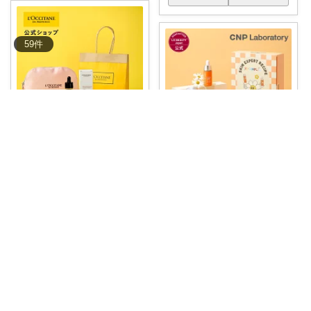
59
件
ブロッサム🌺꧂30代からの韓国美容
#ﾌﾞﾛｯｻﾑ🌺美容お得ｾｯﾄ
👈まと
ブロッサム🌺꧂30代からの韓国美容
めて
...
￥
4,180
#ﾌﾞﾛｯｻﾑ🌺美容お得ｾｯﾄ
👈まと
めて
...
掲載終了
￥
4,510
0
0
3
掲載終了
0
0
2
コレ
いいね
コレ
いいね