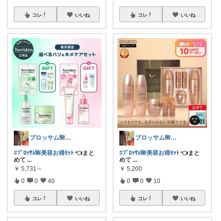
コレ
いいね
コレ
いいね
ブロッサム🌺꧂30代からの韓国美容
ブロッサム🌺꧂30代からの韓国美容
#ﾌﾞﾛｯｻﾑ🌺美容お得ｾｯﾄ
👈まと
#ﾌﾞﾛｯｻﾑ🌺美容お得ｾｯﾄ
👈まと
めて
...
めて
...
￥
5,731～
￥
5,200
0
0
40
0
0
10
コレ
いいね
コレ
いいね