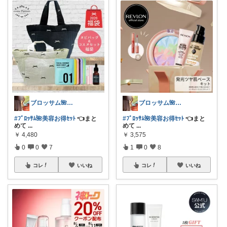
ブロッサム🌺꧂30代からの韓国美容
ブロッサム🌺꧂30代からの韓国美容
#ﾌﾞﾛｯｻﾑ🌺美容お得ｾｯﾄ
👈まと
#ﾌﾞﾛｯｻﾑ🌺美容お得ｾｯﾄ
👈まと
めて
...
めて
...
￥
4,480
￥
3,575
0
0
7
1
0
8
コレ
いいね
コレ
いいね