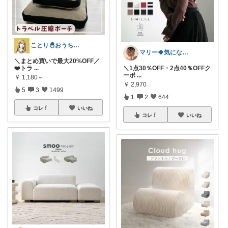
ことり🐣おうち時間快適＆UV対策
マリー🍀気になるものたくさん✨
＼まとめ買いで最大20%OFF／
❤️トラ
...
＼1点30％OFF・2点40％OFFク
ーポ
...
￥
1,180～
￥
2,970
5
3
1499
1
2
644
コレ
いいね
コレ
いいね