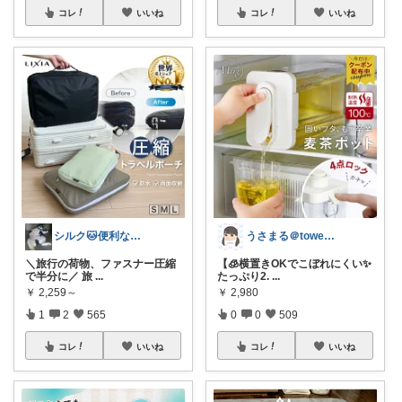
コレ
いいね
コレ
いいね
シルク🐱便利な暮らし
うさまる＠tower愛好家
＼旅行の荷物、ファスナー圧縮
【🧊横置きOKでこぼれにくい✨
で半分に／ 旅
...
たっぷり2.
...
￥
2,259～
￥
2,980
1
2
565
0
0
509
コレ
いいね
コレ
いいね