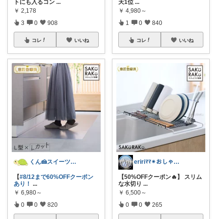
トにも入るコン
...
天1位
...
￥
2,178
￥
4,980～
3
0
908
1
0
840
コレ
いいね
コレ
いいね
くん🍰スイーツ＆暮らし
eririﾏﾏ✴︎おしゃれ雑貨×子供×服
【
#8/12まで60%OFFクーポン
【50%OFFクーポン🔥】 スリム
あり！
...
な水切り
...
￥
6,980～
￥
6,500～
0
0
820
0
0
265