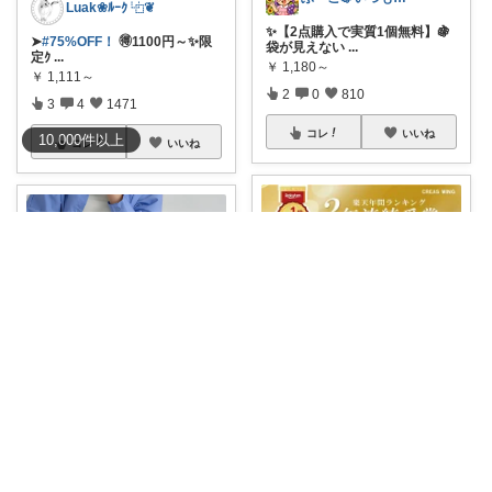
Luak❀ﾙｰｸ ⿻❦
✨【2点購入で実質1個無料】🍇
➤
#75%OFF！
🉐1100円～✨限
袋が見えない
...
定ｸ
...
￥
1,180～
￥
1,111～
2
0
810
3
4
1471
コレ
いいね
10,000
件
以上
コレ
いいね
ねこまみれ_経由感謝致します🐈
#夏応援最大52%OFF＆送料無
(仮)ご購入感謝致します😊
料🔥
《年
...
￥
1,980～
🉐クーポンあり💕 ひんやりと涼