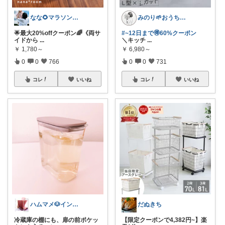
なな🌻マラソンまとめコレ作成中✨️
みのり🌱おうち時間充実item
🌟最大20%offクーポン🌈《両サ
#~12日まで🉐60%クーポン
イドから
...
＼キッチ
...
￥
1,780～
￥
6,980～
0
0
766
0
0
731
コレ
いいね
コレ
いいね
ハムマメ🐶インテリア・キッチン🌸
だぬきち
冷蔵庫の棚にも、扉の前ポケッ
【限定クーポンで4,382円~】楽