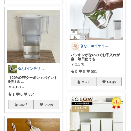
きなこ🎀イヤイヤ期育児中
パッキンがないのでお手入れが
楽！毎日使うも
...
￥
2,178
ゆん⌇インテリアと生活雑貨がメイン🧸
0
0
501
【20%OFFクーポン＋ポイント
5倍！8/
...
コレ
いいね
￥
4,191～
1
0
554
コレ
いいね