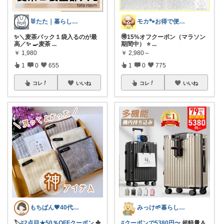
🐰たた｜暮らしと子育て
モカ🐾お得で便利💛犬とのおうち時間
✨＼麦茶パック１袋入るのが最
🉐15%オフクーポン（マラソン
高／✨ 🍳麦茶
...
期間中） ⭐
...
￥
1,980
￥
2,980～
1
0
655
1
0
775
コレ
いいね
コレ
いいね
もちぱん🤎40代主婦のくらしメモ
みっけ🌱暮らしとファッション
🏷️
#2点目★50％OFFクーポン
✤
#クーポンで5380円〜
超軽量＆