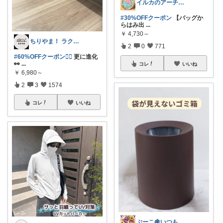
イルカのアーチ🐬🌈朝コレ
#30%OFFクーポン
【バッグか
らはみ出
...
￥
4,730～
ちりやま！ ラク×便利グッズ🫧
2
0
771
#60%OFFクーポン❤️‍🔥
更に進化
👀
...
コレ
いいね
￥
6,980～
2
3
1574
コレ
いいね
ぶーこ🍇いつもありがとう😊