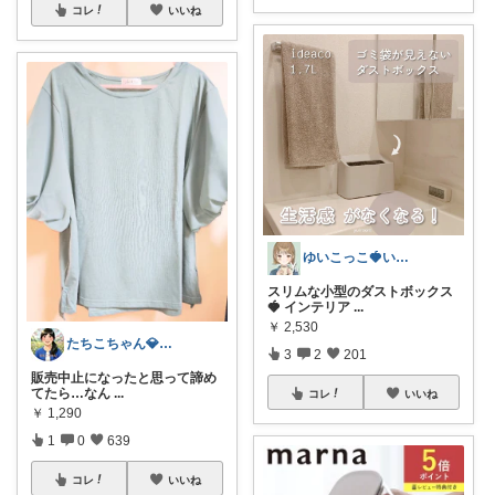
コレ
いいね
ゆいこっこ🍓いつも感謝です*.
スリムな小型のダストボックス
🍓 インテリア
...
￥
2,530
たちこちゃん💎🐢 月始めはオリ写中心
3
2
201
​販売中止になったと思って諦め
てたら…なん
...
コレ
いいね
￥
1,290
1
0
639
コレ
いいね