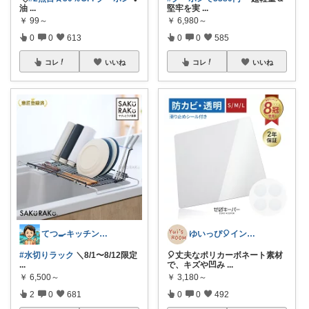
油
...
堅牢を実
...
￥
99～
￥
6,980～
0
0
613
0
0
585
コレ
いいね
コレ
いいね
てつ🍳キッチンアイテム｜アイコン変更
ゆいっぴ🎈インテリアとファッション
#水切りラック
＼8/1〜8/12限定
🎈丈夫なポリカーボネート素材
...
で、キズや凹み
...
￥
6,500～
￥
3,180～
2
0
681
0
0
492