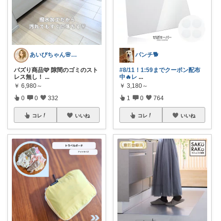
あいびちゃん🌸２児mama
パンチ🐕
バズり商品🩷 隙間のゴミのスト
#8/11！1:59までクーポン配布
レス無し！
...
中🔥レ
...
￥
6,980～
￥
3,180～
0
0
332
1
0
764
コレ
いいね
コレ
いいね