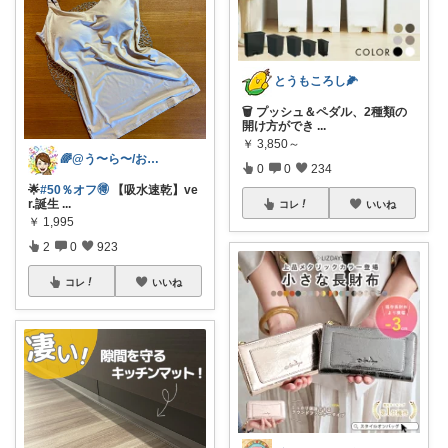
とうもころし🌽
🗑 プッシュ＆ペダル、2種類の
開け方ができ
...
￥
3,850～
🌈@う〜ら〜/お得✨美味しい✨素敵✨
0
0
234
🌟
#50％オフ🉐
【吸水速乾】ve
r.誕生
...
コレ
いいね
￥
1,995
2
0
923
コレ
いいね