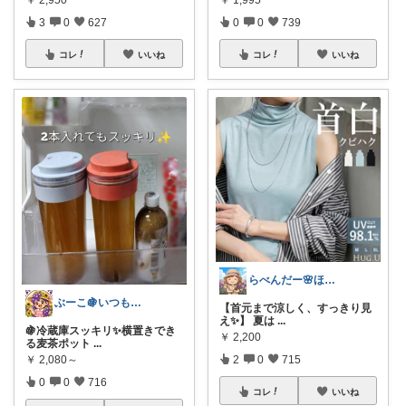
3
0
627
0
0
739
コレ
いいね
コレ
いいね
らべんだー🌸ほっと癒されるものを
ぶーこ🍇いつもありがとう😊
【首元まで涼しく、すっきり見
え✨】 夏は
...
🍇冷蔵庫スッキリ✨横置きでき
￥
2,200
る麦茶ポット
...
2
0
715
￥
2,080～
0
0
716
コレ
いいね