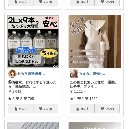
コレ
いいね
コレ
いいね
おもち🐹快適暮らし🌸オリ写🪴
ちぇる。建売×暖色お家づくり
🚰備蓄水、どれにする？迷った
この夏これ無いと無理！通勤、
ら『良品物語』
...
仕事中、プライ
...
￥
2,642
￥
1,111～
2
2
795
1
2
1559
コレ
いいね
コレ
いいね