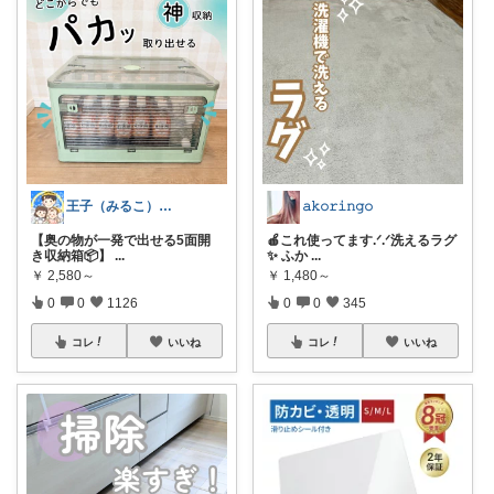
王子（みるこ）👑便利グッズ×QOL向上
𝚊𝚔𝚘𝚛𝚒𝚗𝚐𝚘
【奥の物が一発で出せる5面開
🍎これ使ってます.ᐟ.ᐟ洗えるラグ
き収納箱📦】
...
✨ ふか
...
￥
2,580～
￥
1,480～
0
0
1126
0
0
345
コレ
いいね
コレ
いいね