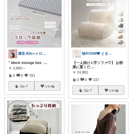
凛音.𝗥𝗶𝗻༝༝メロウな暮らし🧸
暁ROOM🩶 ときめく暮らしのセレクト
" block storage box .
...
【一人掛け L字ソファ🤍】 お部
屋に置くだ
...
￥
3,680～
￥
24,981
0
0
781
0
0
337
コレ
いいね
コレ
いいね