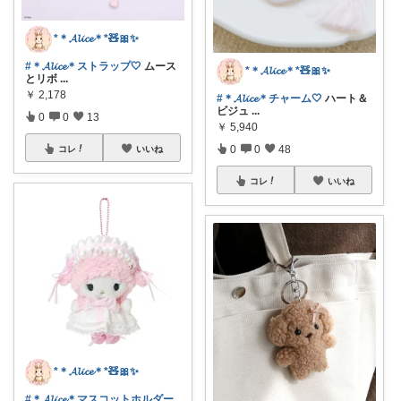
*＊𝓐𝓵𝓲𝓬𝓮＊*🧸🎀✨
#＊𝓐𝓵𝓲𝓬𝓮＊ストラップ🤍
ムース
*＊𝓐𝓵𝓲𝓬𝓮＊*🧸🎀✨
とリボ
...
￥
2,178
#＊𝓐𝓵𝓲𝓬𝓮＊チャーム🤍
ハート＆
ビジュ
...
0
0
13
￥
5,940
0
0
48
コレ
いいね
コレ
いいね
*＊𝓐𝓵𝓲𝓬𝓮＊*🧸🎀✨
#＊𝓐𝓵𝓲𝓬𝓮＊マスコットホルダー