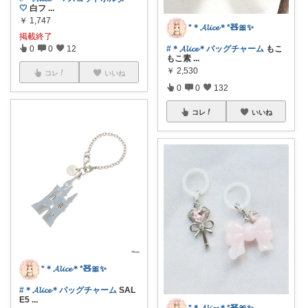
🤍
白フ
...
￥
1,747
*＊𝓐𝓵𝓲𝓬𝓮＊*🧸🎀✨
掲載終了
#＊𝓐𝓵𝓲𝓬𝓮＊バッグチャーム
もこ
0
0
12
もこ素
...
￥
2,530
コレ
いいね
0
0
132
コレ
いいね
*＊𝓐𝓵𝓲𝓬𝓮＊*🧸🎀✨
#＊𝓐𝓵𝓲𝓬𝓮＊バッグチャーム
SAL
E5
...
*＊𝓐𝓵𝓲𝓬𝓮＊*🧸🎀✨