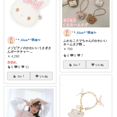
*＊𝓐𝓵𝓲𝓬𝓮＊*🧸🎀✨
*＊𝓐𝓵𝓲𝓬𝓮＊*🧸🎀✨
ふわもこクマちゃんのかわいい
ネームタグ🧸
...
メゾピアノのかわいいうさぎさ
￥
700
んポーチチャー
...
0
0
7
￥
4,290
売切れ
コレ
いいね
0
0
11
コレ
いいね