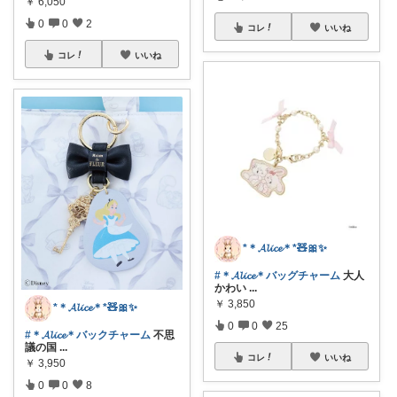
￥
6,050
0
0
2
コレ
いいね
コレ
いいね
*＊𝓐𝓵𝓲𝓬𝓮＊*🧸🎀✨
#＊𝓐𝓵𝓲𝓬𝓮＊バッグチャーム
大人
かわい
...
￥
3,850
*＊𝓐𝓵𝓲𝓬𝓮＊*🧸🎀✨
0
0
25
#＊𝓐𝓵𝓲𝓬𝓮＊バックチャーム
不思
議の国
...
コレ
いいね
￥
3,950
0
0
8