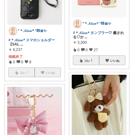
*＊𝓐𝓵𝓲𝓬𝓮＊*🧸🎀✨
*＊𝓐𝓵𝓲𝓬𝓮＊*🧸🎀✨
#＊𝓐𝓵𝓲𝓬𝓮＊タンブラー🤍
癒され
る♡か
...
#＊𝓐𝓵𝓲𝓬𝓮＊スマホショルダー
￥
3,300
【SAL
...
￥
6,237
0
0
27
掲載終了
コレ
いいね
0
0
8
コレ
いいね