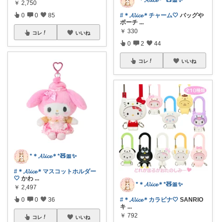
￥
2,750
#＊𝓐𝓵𝓲𝓬𝓮＊チャーム🤍
バッグや
0
0
85
ポーチ
...
￥
330
コレ
いいね
0
2
44
コレ
いいね
*＊𝓐𝓵𝓲𝓬𝓮＊*🧸🎀✨
#＊𝓐𝓵𝓲𝓬𝓮＊マスコットホルダー
🤍
かわ
...
*＊𝓐𝓵𝓲𝓬𝓮＊*🧸🎀✨
￥
2,497
#＊𝓐𝓵𝓲𝓬𝓮＊カラビナ🤍
SANRIO
0
0
36
キ
...
￥
792
コレ
いいね