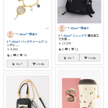
*＊𝓐𝓵𝓲𝓬𝓮＊*🧸🎀✨
*＊𝓐𝓵𝓲𝓬𝓮＊*🧸🎀✨
#＊𝓐𝓵𝓲𝓬𝓮＊リュック🤍
撥水加工
で大容
...
#＊𝓐𝓵𝓲𝓬𝓮＊バッグチャーム🤍
シ
￥
13,200
ンデレ
...
￥
6,050
0
2
11
1
0
74
コレ
いいね
コレ
いいね