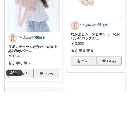
*＊𝓐𝓵𝓲𝓬𝓮＊*🧸🎀✨
なかよしムースとキャミーのか
*＊𝓐𝓵𝓲𝓬𝓮＊*🧸🎀✨
わいいバッグチ
...
￥
3,850
リボンチャームがかわいい🎀上
0
0
8
品2Wayバッ
...
￥
15,400
コレ
いいね
0
0
7
46
件
コレ
いいね