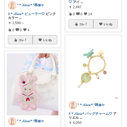
🤍
アイ
...
*＊𝓐𝓵𝓲𝓬𝓮＊*🧸🎀✨
￥
2,497
#＊𝓐𝓵𝓲𝓬𝓮＊ビューラー🤍
ピンク
0
0
14
カラー
...
￥
1,590～
コレ
いいね
0
0
4
コレ
いいね
*＊𝓐𝓵𝓲𝓬𝓮＊*🧸🎀✨
#＊𝓐𝓵𝓲𝓬𝓮＊バッグチャーム🤍
ア
リエル
...
*＊𝓐𝓵𝓲𝓬𝓮＊*🧸🎀✨
￥
6,050