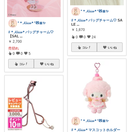
*＊𝓐𝓵𝓲𝓬𝓮＊*🧸🎀✨
#＊𝓐𝓵𝓲𝓬𝓮＊バッグチャーム🤍
SA
*＊𝓐𝓵𝓲𝓬𝓮＊*🧸🎀✨
LE
...
￥
1,870
#＊𝓐𝓵𝓲𝓬𝓮＊バッグチャーム🤍
【SAL
...
0
0
24
￥
2,700
コレ
いいね
売切れ
0
0
5
コレ
いいね
*＊𝓐𝓵𝓲𝓬𝓮＊*🧸🎀✨
#＊𝓐𝓵𝓲𝓬𝓮＊マスコットホルダー