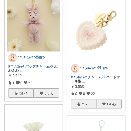
*＊𝓐𝓵𝓲𝓬𝓮＊*🧸🎀✨
#＊𝓐𝓵𝓲𝓬𝓮＊バッグチャーム🤍
ふ
*＊𝓐𝓵𝓲𝓬𝓮＊*🧸🎀✨
わふわ
...
￥
2,640
#＊𝓐𝓵𝓲𝓬𝓮＊チャーム🤍
ハートケ
ーキ型
...
1
0
52
￥
3,850
0
0
22
コレ
いいね
コレ
いいね