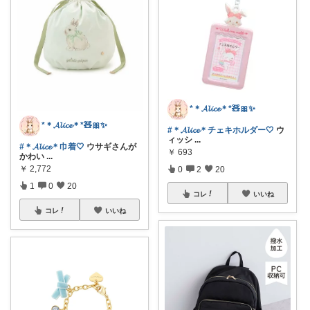
*＊𝓐𝓵𝓲𝓬𝓮＊*🧸🎀✨
*＊𝓐𝓵𝓲𝓬𝓮＊*🧸🎀✨
#＊𝓐𝓵𝓲𝓬𝓮＊チェキホルダー🤍
ウ
ィッシ
...
#＊𝓐𝓵𝓲𝓬𝓮＊巾着🤍
ウサギさんが
￥
693
かわい
...
￥
2,772
0
2
20
1
0
20
コレ
いいね
コレ
いいね