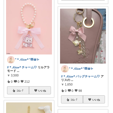
*＊𝓐𝓵𝓲𝓬𝓮＊*🧸🎀✨
#＊𝓐𝓵𝓲𝓬𝓮＊チャーム🤍
リルアラ
*＊𝓐𝓵𝓲𝓬𝓮＊*🧸🎀✨
モード
...
￥
3,500
#＊𝓐𝓵𝓲𝓬𝓮＊バッグチャーム🤍
ア
リスの
...
0
0
212
￥
1,650
0
0
98
コレ
いいね
コレ
いいね