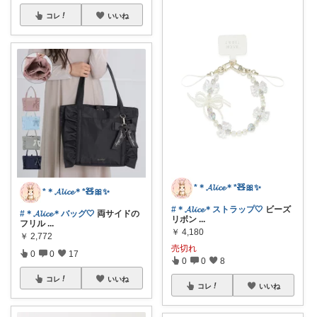
コレ
いいね
*＊𝓐𝓵𝓲𝓬𝓮＊*🧸🎀✨
*＊𝓐𝓵𝓲𝓬𝓮＊*🧸🎀✨
#＊𝓐𝓵𝓲𝓬𝓮＊ストラップ🤍
ビーズ
#＊𝓐𝓵𝓲𝓬𝓮＊バッグ🤍
両サイドの
リボン
...
フリル
...
￥
4,180
￥
2,772
売切れ
0
0
17
0
0
8
コレ
いいね
コレ
いいね