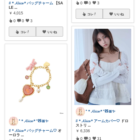
#＊𝓐𝓵𝓲𝓬𝓮＊バッグチャーム
【SA
0
0
3
LE
...
￥
4,015
コレ
いいね
0
0
3
コレ
いいね
*＊𝓐𝓵𝓲𝓬𝓮＊*🧸🎀✨
#＊𝓐𝓵𝓲𝓬𝓮＊アームカバー🤍
ドロ
*＊𝓐𝓵𝓲𝓬𝓮＊*🧸🎀✨
ストリ
...
#＊𝓐𝓵𝓲𝓬𝓮＊バッグチャーム🤍
オ
￥
6,336
ーロラ
...
0
0
31