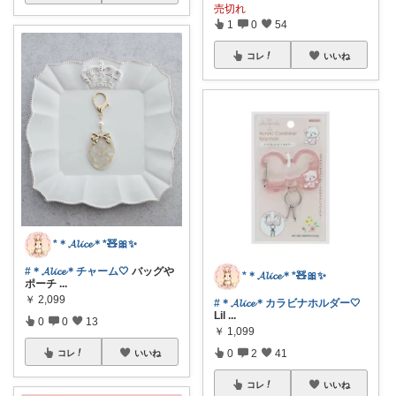
売切れ
1
0
54
コレ
いいね
*＊𝓐𝓵𝓲𝓬𝓮＊*🧸🎀✨
#＊𝓐𝓵𝓲𝓬𝓮＊チャーム🤍
バッグや
*＊𝓐𝓵𝓲𝓬𝓮＊*🧸🎀✨
ポーチ
...
￥
2,099
#＊𝓐𝓵𝓲𝓬𝓮＊カラビナホルダー🤍
Lil
...
0
0
13
￥
1,099
0
2
41
コレ
いいね
コレ
いいね