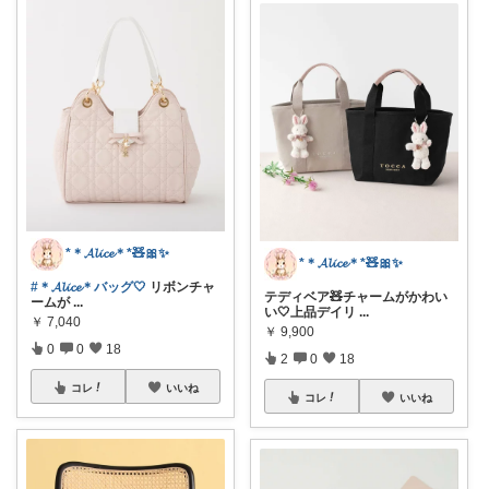
*＊𝓐𝓵𝓲𝓬𝓮＊*🧸🎀✨
*＊𝓐𝓵𝓲𝓬𝓮＊*🧸🎀✨
#＊𝓐𝓵𝓲𝓬𝓮＊バッグ🤍
リボンチャ
テディベア🧸チャームがかわい
ームが
...
い🤍上品デイリ
...
￥
7,040
￥
9,900
0
0
18
2
0
18
コレ
いいね
コレ
いいね