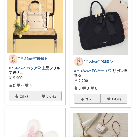
*＊𝓐𝓵𝓲𝓬𝓮＊*🧸🎀✨
*＊𝓐𝓵𝓲𝓬𝓮＊*🧸🎀✨
#＊𝓐𝓵𝓲𝓬𝓮＊バッグ🤍
上品フリル
#＊𝓐𝓵𝓲𝓬𝓮＊PCケース🤍
リボン揺
で魅せ
...
れる
...
￥
9,900
￥
7,700
0
0
9
0
0
6
コレ
いいね
コレ
いいね