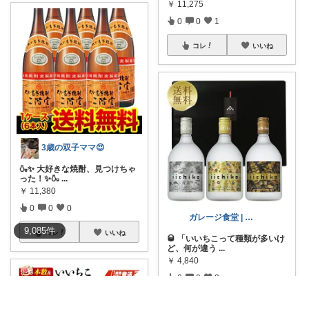
￥
11,275
0
0
1
コレ
いいね
3歳の双子ママ😍
🍶✨ 大好きな焼酎、見つけちゃ
った！✨🍶
...
￥
11,380
0
0
0
ガレージ食堂 | 開業準備中
9,085
件
コレ
いいね
🥃 「いいちこって種類が多いけ
ど、何が違う
...
￥
4,840
0
0
2
コレ
いいね