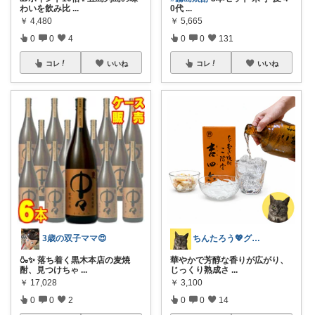
わいを飲み比
...
0代
...
￥
4,480
￥
5,665
0
0
4
0
0
131
コレ
いいね
コレ
いいね
3歳の双子ママ😍
ちんたろう💖グルメ猫🐈‍⬛🐾
🍶✨ 落ち着く黒木本店の麦焼
華やかで芳醇な香りが広がり、
酎、見つけちゃ
...
じっくり熟成さ
...
￥
17,028
￥
3,100
0
0
2
0
0
14