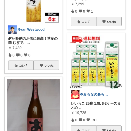
￥
7,299
0
0
1
コレ
いいね
Ryan Westwood
🌾✨ 晩酌のお供に最高！博多の
華 むぎで、
...
￥
7,480
0
0
0
コレ
いいね
☘️みるなの暮らし🍃
いいちこ 25度 1.8Lを2ケースま
とめ
...
￥
19,728
0
0
191
コレ
いいね