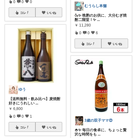
0
0
0
むうらし本舗
コレ
いいね
🍶✨ 晩酌のお供に、大分むぎ焼
酎二階堂！✨
...
￥
11,280
0
0
6
コレ
いいね
ゆう
【送料無料・飲み比べ】麦焼酎
好きにうれしい
...
￥
6,800
0
0
1
3歳の双子ママ😍
コレ
いいね
🍚✨ 毎日の食卓に、ちょっと贅
沢な時間をも
...