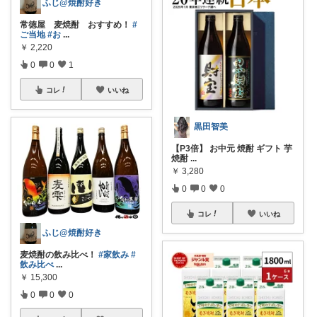
ふじ@焼酎好き
常徳屋 麦焼酎 おすすめ！
#
ご当地
#お
...
￥
2,220
0
0
1
コレ
いいね
黒田智美
【P3倍】 お中元 焼酎 ギフト 芋
焼酎
...
￥
3,280
0
0
0
コレ
いいね
ふじ@焼酎好き
麦焼酎の飲み比べ！
#家飲み
#
飲み比べ
...
￥
15,300
0
0
0