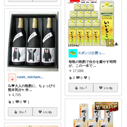
スポンジ@買ってくれてありがとう！
毎晩の晩酌で自分を癒やす時間
が、この一本で
...
￥
17,088
room_michamaman
0
0
1
🍶🤎大人の晩酌に、ちょっぴり
コレ
いいね
熊本気分✨ 米
...
￥
4,705
1
0
1
コレ
いいね