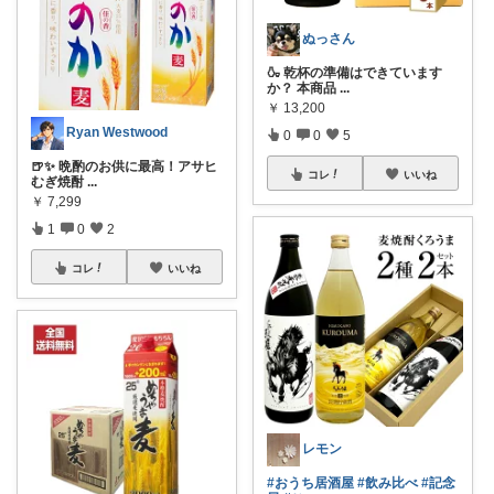
ぬっさん
🍶 乾杯の準備はできています
か？ 本商品
...
￥
13,200
Ryan Westwood
0
0
5
🍺✨ 晩酌のお供に最高！アサヒ
コレ
いいね
むぎ焼酎
...
￥
7,299
1
0
2
コレ
いいね
レモン
#おうち居酒屋
#飲み比べ
#記念