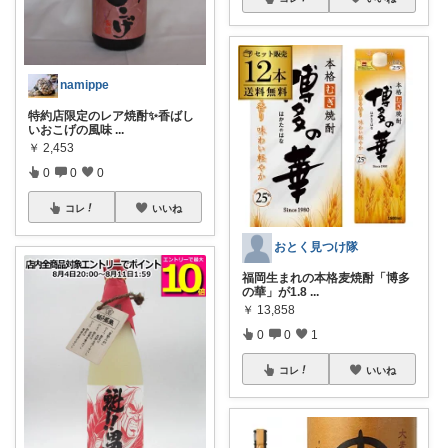
namippe
特約店限定のレア焼酎✨香ばし
いおこげの風味
...
￥
2,453
0
0
0
コレ
いいね
おとく見つけ隊
福岡生まれの本格麦焼酎「博多
の華」が1.8
...
￥
13,858
0
0
1
コレ
いいね