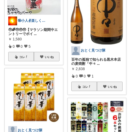
🤪小人✌️楽しくは〜い✌️😊⤴️
🥹🌈🥹🥹🥹【マラソン期間中エ
ントリーでポイ
...
￥
1,580
0
0
5
おとく見つけ隊
コレ
いいね
百年の孤独で知られる黒木本店
の麦焼酎「中々
...
￥
2,838
0
0
1
コレ
いいね
おとく見つけ隊