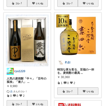
コレ
いいね
コレ
いいね
れお
特別な夜を彩る、至福の一杯
ryu1220
を。麦焼酎の最高
...
￥
30,360
人気の麦焼酎「中々」「百年の
孤独」「兼八」
...
1
0
2
￥
8,980
晶
さんのコレ！
コレ
いいね
0
0
2
コレ
いいね