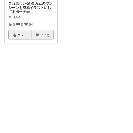
これ欲しい😭 金カムのワン
シーンを簡易イラストにし
てるポーチ👝
...
￥
3,427
0
3
94
コレ
いいね