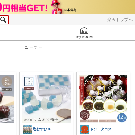
楽天トップへ
お知らせ
ユーザー
mii_cha｜おやつと暮らし🌷
塩むすび🍙
ドン・タコス 防災⚠️生活雑貨アウトドア