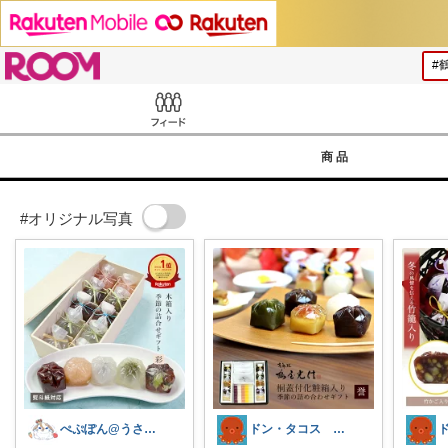
ROOM
Feed
商品
#オリジナル写真
ぺぷぽん@うさぎ♡コメ返休止中
ドン・タコス 防災⚠️生活雑貨アウトドア