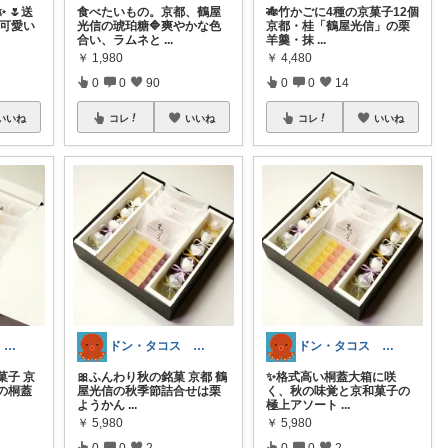
 🌷送
食べたいもの。京都、鶴屋
🎋竹かごに4種の京菓子12個
が可愛い
光信の琥珀糖🔷爽やかな色
京都・桂「鶴屋光信」の栗
合い、ラムネと
...
羊羹・抹
...
￥
1,980
￥
4,480
0
0
90
0
0
14
いいね
コレ
いいね
コレ
いいね
ドン・タコス 防災⚠️生活雑貨アウトドア
ドン・タコス 防災⚠️生活雑貨アウトドア
ドン・タコス 防災⚠️生活雑貨アウトドア
菓子 京
🎀ふんわり秋の銘菓 京都 鶴
✨格式高い桐蓋大箱に咲
の桐蓋
屋光信の秋季節詰合せは栗
く、秋の味覚と京和菓子の
ようかん
...
極上アソート
...
￥
5,980
￥
5,980
0
0
2
0
0
2