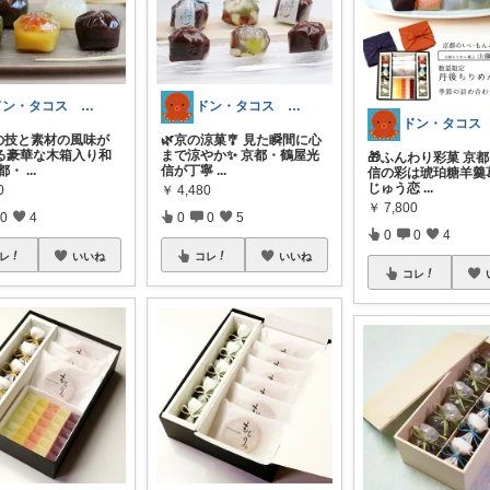
ドン・タコス 防災⚠️生活雑貨アウトドア
ドン・タコス 防災⚠️生活雑貨アウトドア
の技と素材の風味が
🌿京の涼菓🎐 見た瞬間に心
る豪華な木箱入り和
まで涼やか✨ 京都・鶴屋光
🎁ふんわり彩菓 京都
京都・
...
信が丁寧
...
信の彩は琥珀糖羊羹
じゅう恋
...
0
￥
4,480
￥
7,800
0
4
0
0
5
0
0
4
レ
いいね
コレ
いいね
コレ