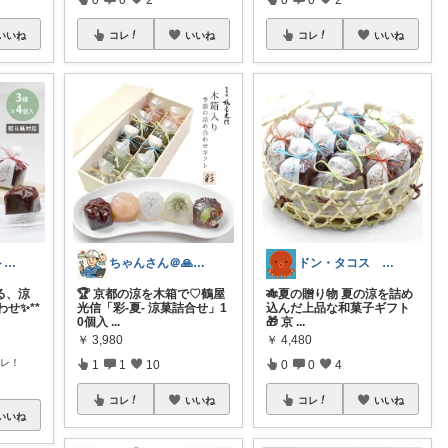
いいね
コレ
いいね
コレ
いいね
だいすけ｜筋トレ×健康食✕バイクROOM
ちゃんさん＠🙏kansya👶1👶0
ドン・タコス 防災⚠️生活雑貨アウトドア
る、涼
🏆 京都の涼を木箱で♡鶴屋
🎋夏の贈り物 夏の涼を詰め
せ✨**
光信「彩-夏- 涼菓詰合せ」1
込んだ上品な和菓子ギフト
0個入
...
🎁 京
...
￥
3,980
￥
4,480
コレ！
1
1
10
0
0
4
コレ
いいね
コレ
いいね
いいね