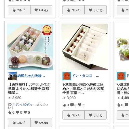
コレ
いいね
コレ
いいね
コ
納税ちゃん🌟経由購入★
ドン・タコス 防災⚠️生活雑貨アウトドア
【送料無料】お中元 お供え
✨格調高い桐蓋化粧箱に込
✨清涼
羊羹 ようかん 和菓子 京都
めた、涼感とこだわり和菓
に込め
鶴屋
...
子覚 京都・
...
都・桂
￥
3,980
￥
3,980
￥
4,48
スポンジ@買っ
...
さんのコ
0
0
3
0
レ！
0
0
0
コレ
いいね
コ
コレ
いいね