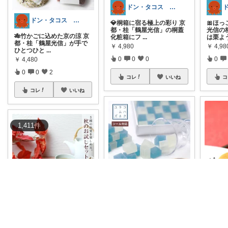
ドン・タコス 防災⚠️生活雑貨アウトドア
ドン・タコス 防災⚠️生活雑貨アウトドア
💎桐箱に宿る極上の彩り 京
🎀ほっ
都・桂「鶴屋光信」の桐蓋
光信の
🎋竹かごに込めた京の涼 京
化粧箱にフ
...
は栗よ
都・桂「鶴屋光信」が手で
￥
4,980
￥
4,98
ひとつひと
...
0
0
0
0
￥
4,480
0
0
2
コレ
いいね
コ
コレ
いいね
1,411
件
morino-usagi
ドン・タコス 防災⚠️生活雑貨アウトドア
京都・桂の鶴屋光信さんの
🎁も
琥珀糖「ラムネ×柚子」✨ 伝
思わず
🍵京都職人の手作り5品入り
統の製法を
...
もち食