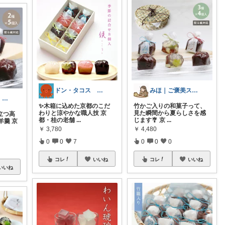
ドン・タコス 防災⚠️生活雑貨アウトドア
みほ｜ご褒美スイーツと贈りもの
ドン・タコス 防災⚠️生活雑貨アウトドア
✨木箱に込めた京都のこだ
竹かご入りの和菓子って、
わりと涼やかな職人技 京
見た瞬間から夏らしさを感
立つ高
都・桂の老舗
...
じます🎐 京
...
羊羹 京
￥
3,780
￥
4,480
0
0
7
0
0
0
コレ
いいね
コレ
いいね
いいね