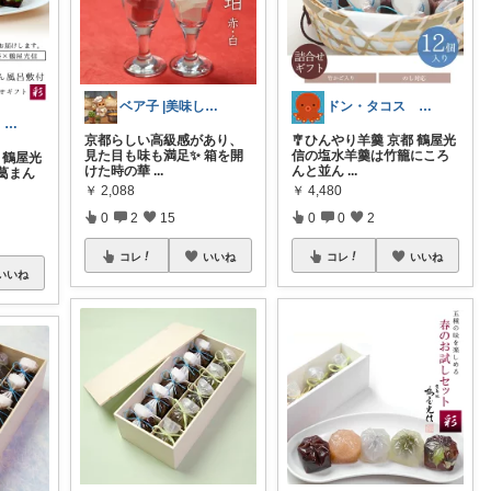
ベア子 |美味しいものを探す主婦
ドン・タコス 防災⚠️生活雑貨アウトドア
ドン・タコス 防災⚠️生活雑貨アウトドア
京都らしい高級感があり、
🎐ひんやり羊羹 京都 鶴屋光
見た目も味も満足✨️ 箱を開
信の塩水羊羹は竹籠にころ
 鶴屋光
けた時の華
...
んと並ん
...
葛まん
￥
2,088
￥
4,480
0
2
15
0
0
2
コレ
いいね
コレ
いいね
いいね