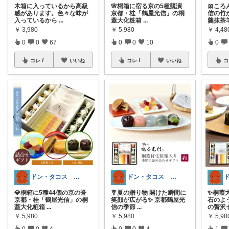
木箱に入っているから高級
🌸桐箱に宿る京の5種競演
🎀ころ
感があります。色々な味が
京都・桂「鶴屋光信」の桐
信の竹
入っているから
...
蓋大化粧箱
...
羹抹茶
￥
3,980
￥
5,980
￥
4,48
0
0
67
0
0
10
0
コレ
いいね
コレ
いいね
コ
ドン・タコス 防災⚠️生活雑貨アウトドア
ドン・タコス 防災⚠️生活雑貨アウトドア
💎桐箱に5種44個の京の誉
🎐夏の贈り物 開けた瞬間に
✨桐蓋
京都・桂「鶴屋光信」の桐
笑顔が広がる✨ 京都鶴屋光
石のよ
蓋大化粧箱
...
信の季節
...
の贅沢
￥
5,980
￥
5,980
￥
5,98
0
0
4
0
0
4
1