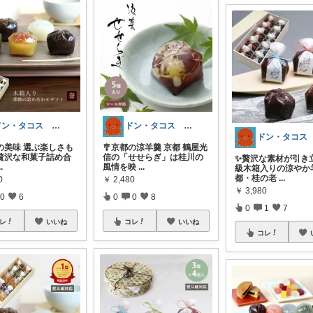
ドン・タコス 防災⚠️生活雑貨アウトドア
ドン・タコス 防災⚠️生活雑貨アウトドア
彩の美味 選ぶ楽しさも
🎐京都の涼羊羹 京都 鶴屋光
贅沢な和菓子詰め合
信の「せせらぎ」は桂川の
✨贅沢な素材が引き
..
風情を映
...
級木箱入りの涼やか
都・桂の老
...
0
￥
2,480
￥
3,980
0
6
0
0
8
0
1
7
レ
いいね
コレ
いいね
コレ