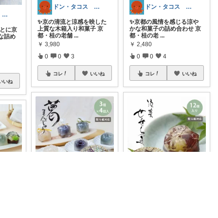
ドン・タコス 防災⚠️生活雑貨アウトドア
ドン・タコス 防災⚠️生活雑貨アウトドア
ドン・タコス 防災⚠️生活雑貨アウトドア
✨京の清流と涼感を映した
✨京都の風情を感じる涼や
上質な木箱入り和菓子 京
かな和菓子の詰め合わせ 京
ごとに京
都・桂の老舗
...
都・桂の老
...
な詰め
￥
3,980
￥
2,480
0
0
3
0
0
4
コレ
いいね
コレ
いいね
いいね
ドン・タコス 防災⚠️生活雑貨アウトドア
ドン・タコス 防災⚠️生活雑貨アウトドア
ドン・タコス 防災⚠️生活雑貨アウトドア
🎐夏の京菓子をお手元に ひ
✨京の風情と清流の涼感を
んやり涼を贈る夏限定の上
運ぶ竹かご入り銘菓 京都・
都 鶴屋
品な和スイ
...
桂の老舗「
...
「彩」