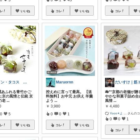
レ
いいね
コレ
いいね
コレ
ドン・タコス 防災⚠️生活雑貨アウトドア
Maruornn
感あふれる青竹かご
控えめに言って最高。 【送
🎋**京都の老舗が贈
た京の風情と伝統 京
料無料】お中元 お供え 羊羹
やかな和菓子詰め合わ
の老
...
よう
...
風情
...
0
￥
3,980
￥
4,480
Yooo✴︎よ
...
さんの
0
5
0
0
1
0
0
1
レ
いいね
コレ
いいね
コレ