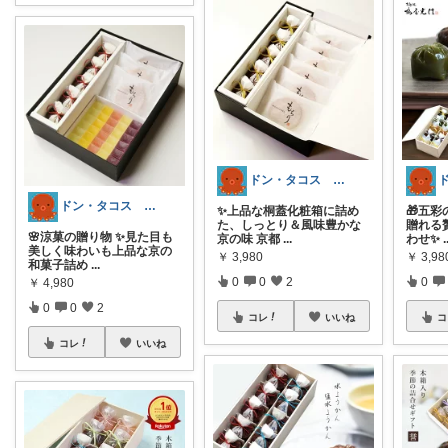
ドン・タコス 防災⚠️生活雑貨アウトドア
ドン・タコス 防災⚠️生活雑貨アウトドア
✨上品な桐蓋化粧箱に詰め
🎁五
た、しっとり＆風味豊かな
贈れる
🌸涼菓の贈り物 ✨見た目も
京の味 京都
...
わせ✨
.
美しく味わいも上品な京の
￥
3,980
￥
3,98
和菓子詰め
...
0
0
2
0
￥
4,980
0
0
2
コレ
いいね
コ
コレ
いいね