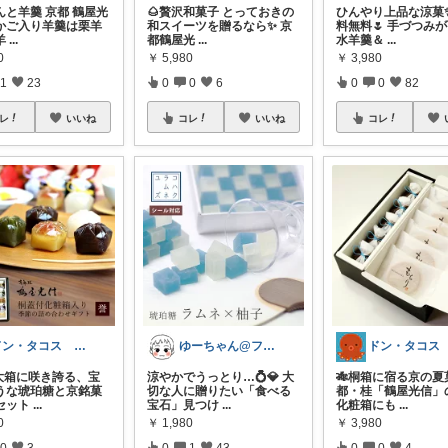
んと羊羹 京都 鶴屋光
🌰贅沢和菓子 とっておきの
ひんやり上品な涼菓✨
かご入り羊羹は栗羊
和スイーツを贈るなら✨ 京
料無料🌷 手づつみ
羊
...
都鶴屋光
...
水羊羹＆
...
0
￥
5,980
￥
3,980
1
23
0
0
6
0
0
82
レ
いいね
コレ
いいね
コレ
ドン・タコス 防災⚠️生活雑貨アウトドア
ゆーちゃん@フォロワーさまから購入💕
大箱に咲き誇る、宝
涼やかでうっとり…💍💎 大
🎋桐箱に宿る京の夏
うな琥珀糖と京銘菓
切な人に贈りたい「食べる
都・桂「鶴屋光信」
セット
...
宝石」見つけ
...
化粧箱にも
...
0
￥
1,980
￥
3,980
0
3
0
1
43
0
0
4