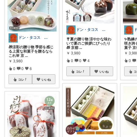
ドン・タコス 防災⚠️生活雑貨アウトドア
ドン・タコス 防災⚠️生活雑貨アウトドア
🎐夏の贈り物 涼やかな味わ
✨熟練
いで夏のご挨拶にぴったり
咲き誇
🎁涼彩の贈り物 季節を感じ
🎁 京都
...
菓子 
る上質な和菓子を贈るなら
￥
3,980
￥
3,98
これ🌸 京
...
0
0
4
0
￥
3,980
0
0
6
コレ
いいね
コ
コレ
いいね