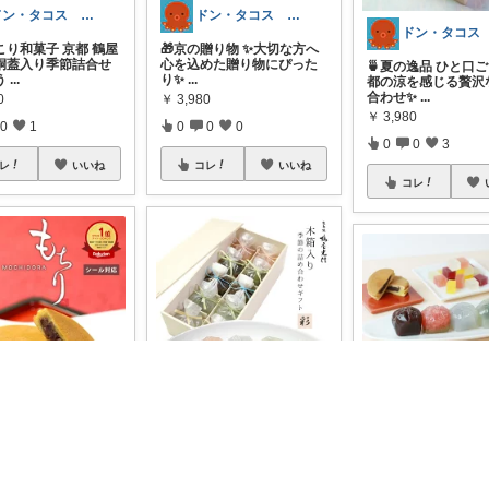
ドン・タコス 防災⚠️生活雑貨アウトドア
ドン・タコス 防災⚠️生活雑貨アウトドア
こり和菓子 京都 鶴屋
🎁京の贈り物 ✨大切な方へ
桐蓋入り季節詰合せ
心を込めた贈り物にぴった
🍵夏の逸品 ひと口
う
...
り✨
...
都の涼を感じる贅沢
合わせ✨
...
0
￥
3,980
￥
3,980
0
1
0
0
0
0
0
3
レ
いいね
コレ
いいね
コレ
ドン・タコス 防災⚠️生活雑貨アウトドア
ドン・タコス 防災⚠️生活雑貨アウトドア
ちもち贈り物 ひと口で
✨涼やかな色彩と京の技が
笑顔😊 しっとりもち
映える木箱入り極上和菓子
🎐やさしい和菓子 京
感
...
京都・桂の
...
光信の季節の詰合せ