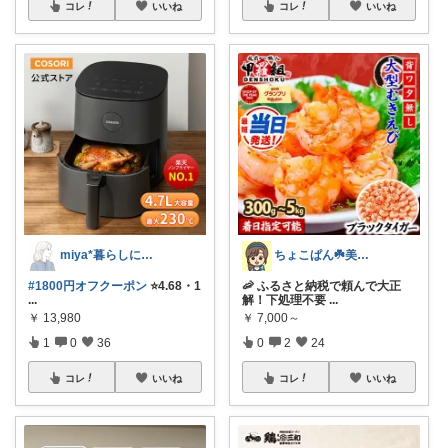
コレ
いいね
コレ
いいね
ちょこぱん☘️美肌×ゆる無添加
miya*暮らしに役立つ楽天セレクト
🦐 ふるさと納税で頼んで大正
#1800円オフクーポン
⭐️4.68・1
解！下処理不要
...
...
￥
7,000～
￥
13,980
0
2
24
1
0
36
コレ
いいね
コレ
いいね