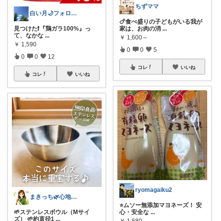
ちずママ
白い月🌙フォロワーさん経由で買う楽しみ
🍗食べ盛りの子どもがいる我が
家は、お肉の消
...
見つけた❗️『鶏ガラ100%』っ
て、なかな
...
￥
1,600～
￥
1,590
0
0
5
0
0
12
コレ
いいね
コレ
いいね
ryomagaiku2
まきっち🌿心地よい暮らし🌿
⭐️ムソー無添加マヨネーズ！ 安
心・安全な
...
🌱ステンレスボウル（Mサイ
ズ） 🌱約直径1
...
￥
1,680