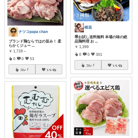
桜花
ナツコpapa chan
🉐お試し送料無料 本場の味の絶
品鶏料理 お
...
ブランド鶏ならではの旨み！ 柔
らかくジュー
...
￥
1,399
￥
1,728～
0
0
301
0
0
53
コレ
いいね
コレ
いいね