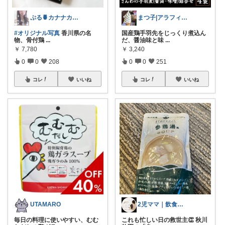
まつ子|アラフィフ主婦のときめくモノ
ぷる🍍カナナカ🧜‍♀️ お礼❥プロフ
国産鶏手羽先をじっくり煮込ん
#オリジナル写真
香川県の名
だ、醤油味と味
...
物、骨付鶏
...
￥
3,240
￥
7,780
0
0
251
0
0
208
コレ
いいね
コレ
いいね
2児ママ｜飲食店経営｜使ってよかったもの
UTAMARO
これも忙しい日の救世主👏 秋川
毎日の料理に使いやすい、むむ