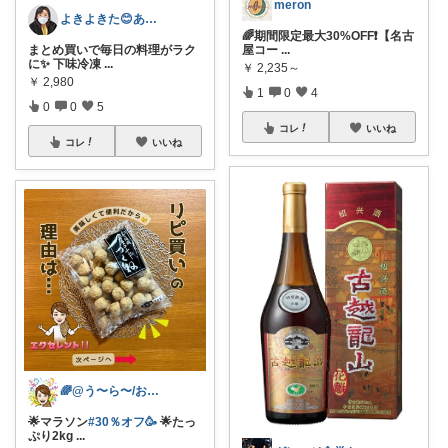
meron
よきよきた😊ありがとうございます🙏
🌈期間限定最大30%OFF❗️【名古
屋コー
...
まとめ買いで毎日の料理がラク
に✨ 下味冷凍
...
￥
2,235～
￥
2,980
1
0
4
0
0
5
コレ
いいね
コレ
いいね
🌈@う〜ら〜/お得✨美味しい✨素敵✨
🌟マラソン
#30％オフ🥳
🌟たっ
ぷり2kg
...