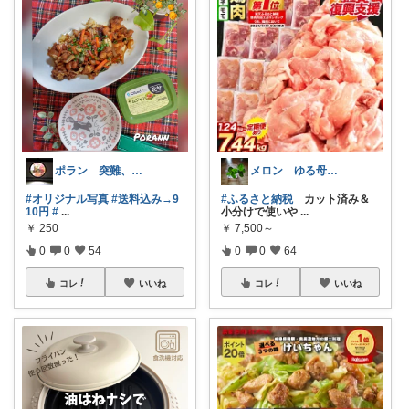
メロン ゆる母ごはん
ポラン 突難、メニエール病で療養中
#ふるさと納税
カット済み＆
#オリジナル写真
#送料込み→9
小分けで使いや
...
10円
#
...
￥
7,500～
￥
250
0
0
64
0
0
54
コレ
いいね
コレ
いいね