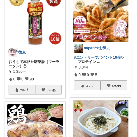
napan*✨お気に入りと暮らす毎日✨
徳恵
#エントリーでポイント10倍✨
プロテイン
...
おうちで本格✨麻辣湯（マーラ
ータン）🍜
...
￥
3,044
￥
1,350～
0
0
5
0
0
90
コレ
いいね
コレ
いいね