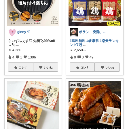
ポラン 突難、メニエール病で療養中
ginny ♡
#送料無料
#岐阜県
#楽天ランキ
らいずふぇす♡ 先着🏷️99%off
ング7冠
...
→🏷️
...
￥
2,650～
￥
4,280
0
0
49
4
1
1306
コレ
いいね
コレ
いいね