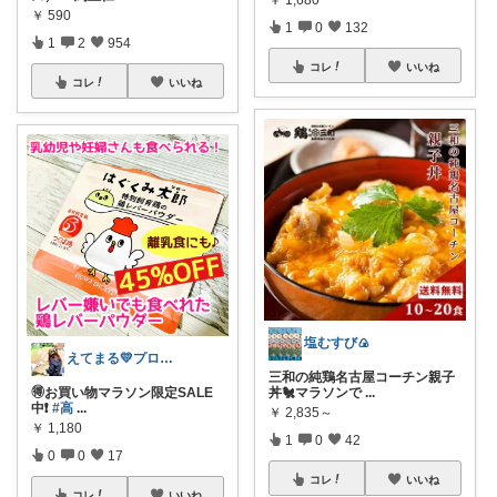
￥
590
1
0
132
1
2
954
コレ
いいね
コレ
いいね
塩むすび🍙
えてまる💛プロフ画変えました
三和の純鶏名古屋コーチン親子
丼🐔マラソンで
...
🉐お買い物マラソン限定SALE
中❗️
#高
...
￥
2,835～
￥
1,180
1
0
42
0
0
17
コレ
いいね
コレ
いいね