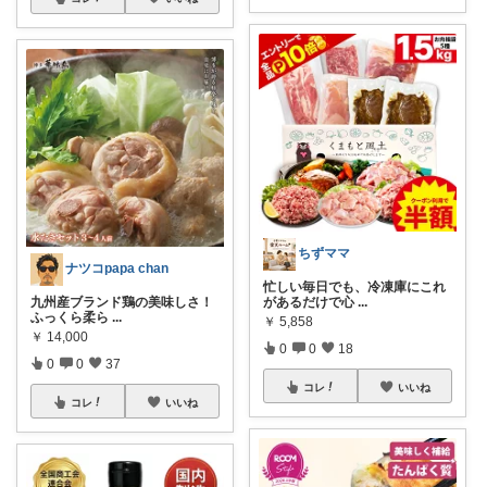
ちずママ
ナツコpapa chan
忙しい毎日でも、冷凍庫にこれ
があるだけで心
...
九州産ブランド鶏の美味しさ！
ふっくら柔ら
...
￥
5,858
￥
14,000
0
0
18
0
0
37
コレ
いいね
コレ
いいね