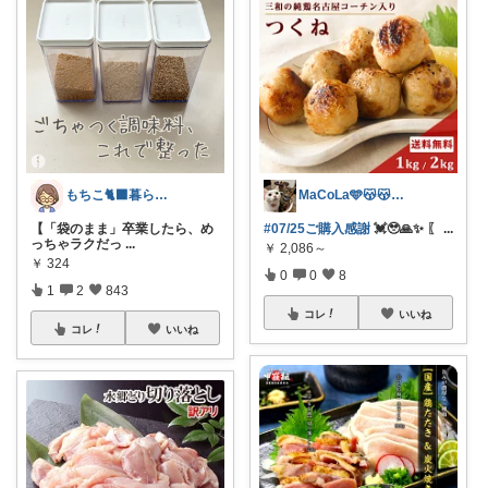
MaCoLa🩵😽😽🩷②🫶✨
もちこ🐈‍⬛暮らしのお気に入り🌷
#07/25ご購入感謝
💓🥹🙏✨️ 〖
...
【「袋のまま」卒業したら、め
っちゃラクだっ
...
￥
2,086～
￥
324
0
0
8
1
2
843
コレ
いいね
コレ
いいね