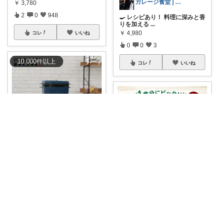
ガレージ食堂 | 開業準備中
￥
3,780
2
0
948
🍳 レシピあり！ 料理に深みと香
りを加える
...
￥
4,980
コレ
いいね
0
0
3
10,000
件
以上
コレ
いいね
pepe
最大1000円OFFクーポン 8/12 1
...
おすすめコレクション
￥
5,610
0
0
12
🍱ふるさと納税で時短ごはん‼️C
haCha
...
￥
14,000
コレ
いいね