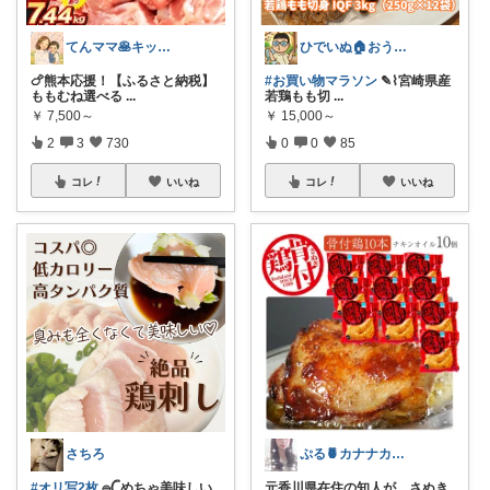
てんママ🥞キッチン雑貨と育児グッズ
ひでいぬ🏠おうちをアイテムで快適！！
🍗熊本応援！【ふるさと納税】
#お買い物マラソン
✎⌇宮崎県産
ももむね選べる
...
若鶏もも切
...
￥
7,500～
￥
15,000～
2
3
730
0
0
85
コレ
いいね
コレ
いいね
さちろ
ぷる🍍カナナカ🧜‍♀️ お礼❥プロフ
#オリ写2枚
𓐍𓊆めちゃ美味しい
元香川県在住の知人が、さぬき