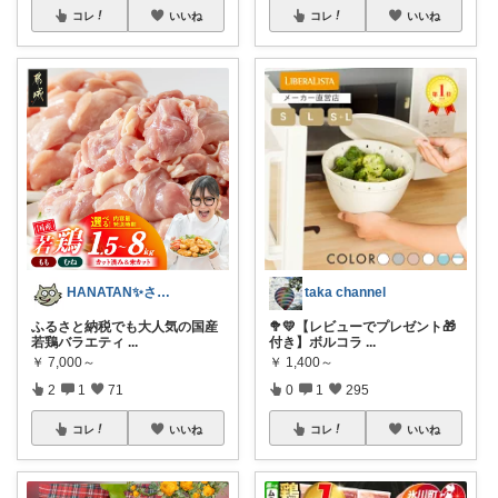
コレ
いいね
コレ
いいね
taka channel
HANATAN✨さっちゃんの1番とれぬ✨
🥦💛【レビューでプレゼント🎁
ふるさと納税でも大人気の国産
付き】ボルコラ
...
若鶏バラエティ
...
￥
1,400～
￥
7,000～
0
1
295
2
1
71
コレ
いいね
コレ
いいね