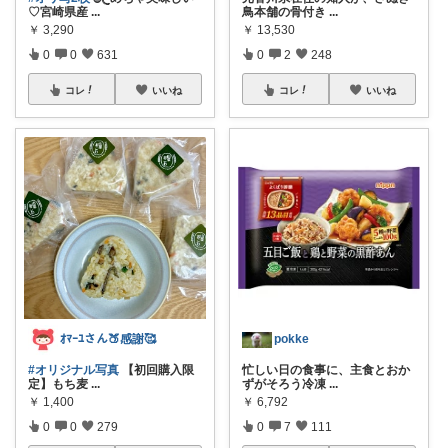
♡宮崎県産
...
鳥本舗の骨付き
...
￥
3,290
￥
13,530
0
0
631
0
2
248
コレ
いいね
コレ
いいね
ｵﾏｰﾕさん🍑感謝🥰
pokke
#オリジナル写真
【初回購入限
忙しい日の食事に、主食とおか
定】もち麦
...
ずがそろう冷凍
...
￥
1,400
￥
6,792
0
0
279
0
7
111