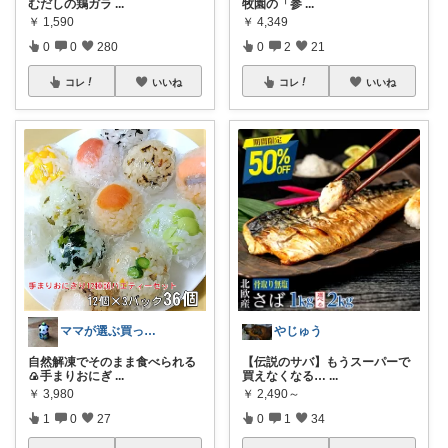
牧園の「参
...
むだしの鶏ガラ
...
￥
4,349
￥
1,590
0
2
21
0
0
280
コレ
いいね
コレ
いいね
やじゅう
ママが選ぶ買ってよかった🌸育児🌸防災
【伝説のサバ】もうスーパーで
自然解凍でそのまま食べられる
買えなくなる…
...
🍙手まりおにぎ
...
￥
2,490～
￥
3,980
0
1
34
1
0
27