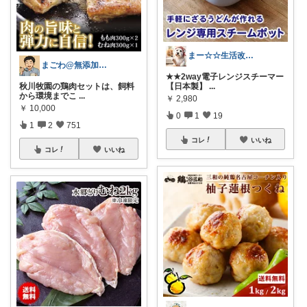
まー☆☆生活改善お探し人
まごわ@無添加、オーガニック食品
★★2way電子レンジスチーマー
【日本製】
...
秋川牧園の鶏肉セットは、飼料
から環境までこ
...
￥
2,980
￥
10,000
0
1
19
1
2
751
コレ
いいね
コレ
いいね