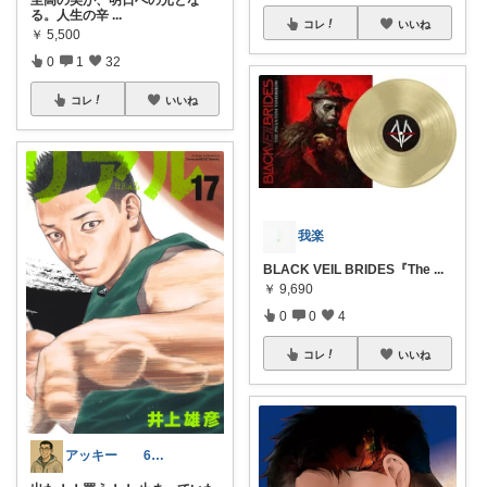
る。 ​人生の辛
...
コレ
いいね
￥
5,500
0
1
32
コレ
いいね
我楽
BLACK VEIL BRIDES『The
...
￥
9,690
0
0
4
コレ
いいね
アッキー 6才娘👧子育て中💪