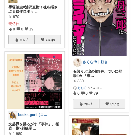
手塚治虫×浦沢直樹！魂を揺さ
ぶる傑作ロボッ
...
￥
870
売切れ
0
0
19
コレ
いいね
さくら🌸｜好きなものを集める主婦ROO
🔥怒りと涙の第9巻、ついに登
場‼️🔥 『東
...
￥
880
あお坊
さんのコレ！
0
0
79
コレ
いいね
books-gori（コミック・本など）
文芸界を揺るがす「事件」。桜
庭一樹×斜線堂
...
￥
1,980