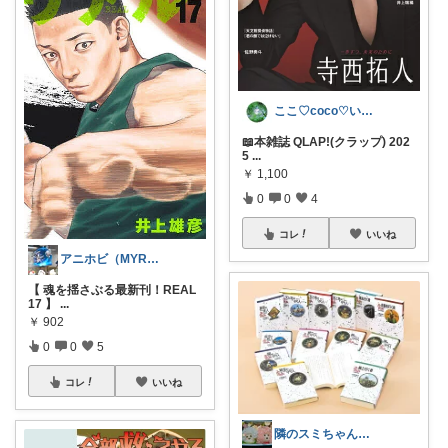
ここ♡coco♡いつもありがとう(^^ゞ
📖本雑誌 QLAP!(クラップ) 202
5
...
￥
1,100
0
0
4
コレ
いいね
アニホビ（MYROOMはこちら）
【 魂を揺さぶる最新刊！REAL
17 】
...
￥
902
0
0
5
コレ
いいね
隣のスミちゃん＠娘との暮らしアップデート