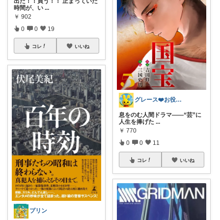
出た！！買う！！ 止まっていた
時間が、い
...
￥
902
0
0
19
コレ
いいね
グレース❤️お役立ち情報⭐️発信中💙
息をのむ人間ドラマ――“芸”に
人生を捧げた
...
￥
770
0
0
11
コレ
いいね
プリン