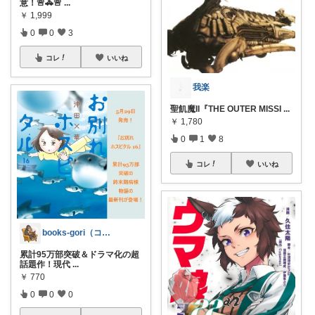
意！🚨🚓🚨
...
￥
1,999
0
0
3
コレ
いいね
我楽
聖飢魔II『THE OUTER MISSI
...
￥
1,780
0
1
8
コレ
いいね
books-gori（コミック・本など）
累計95万部突破＆ドラマ化の超
話題作！現代
...
￥
770
0
0
0