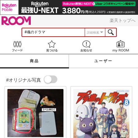
ROOM
楽天トップへ
詳細検索
Feed
見つける
お知らせ
商品
ユーザー
#オリジナル写真