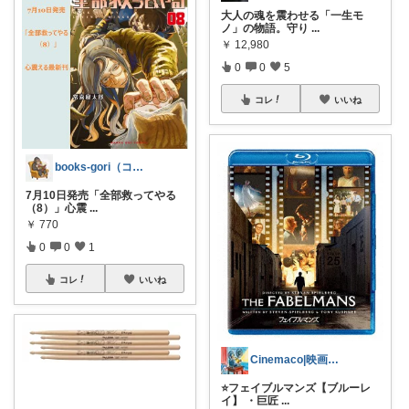
大人の魂を震わせる「一生モ
ノ」の物語。守り
...
￥
12,980
0
0
5
コレ
いいね
books-gori（コミック・本など）
7月10日発売「全部救ってやる
（8）」心震
...
￥
770
0
0
1
コレ
いいね
Cinemaco|映画･ドラマがある生活
⭐️フェイブルマンズ【ブルーレ
イ】 ・巨匠
...