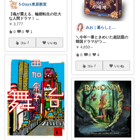
5-Days東原教室
【魂が震える、輪廻転生の壮大
な人間ドラマ！
...
￥
3,777
みお｜暮らしと美容記録
0
0
1
＼今年一番ときめいた超話題の
韓国ドラマがつ
...
コレ
いいね
￥
4,650～
0
0
4
コレ
いいね