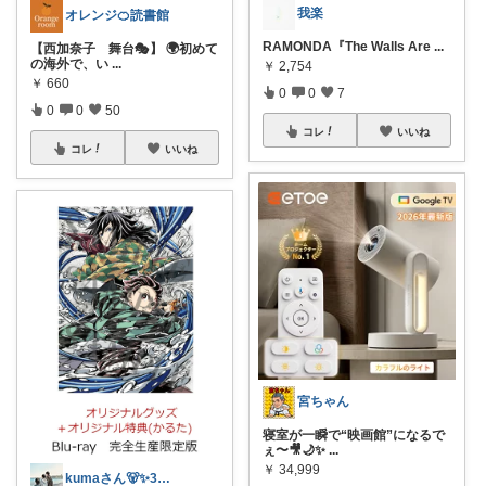
我楽
オレンジ🍊読書館
RAMONDA『The Walls Are
...
【西加奈子 舞台🎭】 🌍初めて
の海外で、い
...
￥
2,754
￥
660
0
0
7
0
0
50
コレ
いいね
コレ
いいね
宮ちゃん
寝室が一瞬で“映画館”になるで
ぇ〜🎥🌙✨
...
￥
34,999
kumaさん🐻✨3兄弟