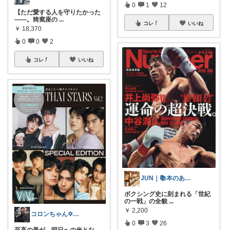
0
1
12
【ただ愛する人を守りたかった
――。猗窩座の
...
コレ
いいね
￥
18,370
0
0
2
コレ
いいね
JUN｜📚本のある暮らし
ボクシング史に刻まれる「世紀
の一戦」の全貌
...
￥
2,200
コロンちゃん✡元居酒屋ホールバイト✡
0
3
26
至高の美が、明日への光とな