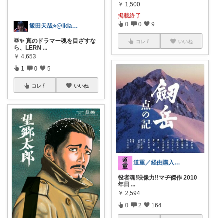
￥
1,500
掲載終了
0
0
9
飯田天哉⭐️@iida.tennya
🥁✨ 真のドラマー魂を目ざすな
コレ
いいね
ら、LERN
...
￥
4,653
1
0
5
コレ
いいね
道重／経由購入ありがとうございます_)m
役者魂!映像力!!マヂ傑作 2010
年日
...
￥
2,594
0
2
164