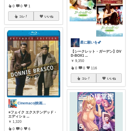
0
0
1
コレ
いいね
星に願いを🌠
【シークレット・ガーデン】DV
D-BOX1
...
￥
9,350
0
0
116
コレ
いいね
Cinemaco|映画･ドラマがある生活
⭐️フェイク エクステンデッド・
エディショ
...
￥
1,320
0
0
6