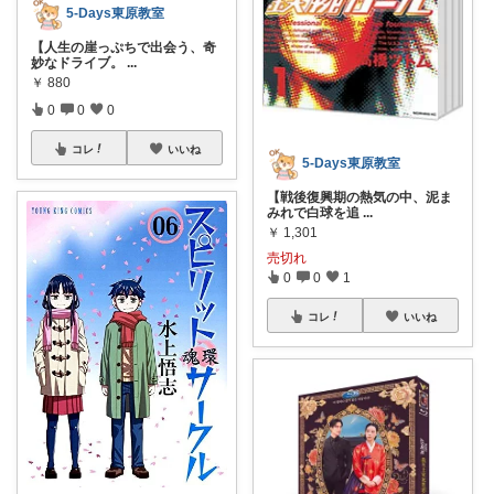
5-Days東原教室
【人生の崖っぷちで出会う、奇
妙なドライブ。
...
￥
880
0
0
0
コレ
いいね
5-Days東原教室
【戦後復興期の熱気の中、泥ま
みれで白球を追
...
￥
1,301
売切れ
0
0
1
コレ
いいね