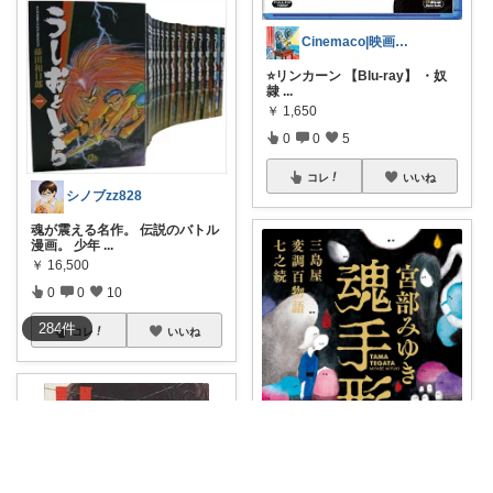
Cinemaco|映画･ドラマがある生活
⭐️リンカーン 【Blu-ray】 ・奴
隷
...
￥
1,650
0
0
5
コレ
いいね
シノブzz828
魂が震える名作。 伝説のバトル
漫画。 少年
...
￥
16,500
0
0
10
284
件
コレ
いいね