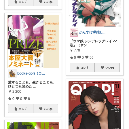
コレ
いいね
がんすけ🌈推し活×一人暮らし節約ヲタ
『ウマ娘 シンデレラグレイ 22
巻』（ヤン
...
￥
770
0
0
56
コレ
いいね
books-gori（コミック・本など）
愛することも、生きることも、
ひとつも諦めた
...
￥
2,200
0
0
6
コレ
いいね