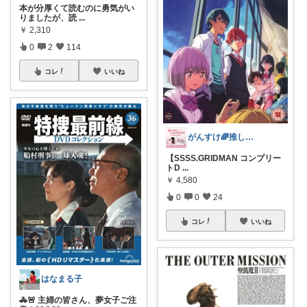
本が分厚くて読むのに勇気がい
りましたが、読
...
￥
2,310
0
2
114
コレ
いいね
がんすけ🌈推し活×一人暮らし節約ヲタ
【SSSS.GRIDMAN コンプリー
トD
...
￥
4,580
0
0
24
コレ
いいね
はなまる子
🚓🚨 主婦の皆さん、夢女子ご注