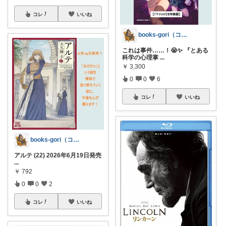
コレ
いいね
books-gori（コミック・本など）
これは事件……！😭✨ 『とある
科学の心理掌
...
￥
3,300
0
0
6
コレ
いいね
books-gori（コミック・本など）
アルテ (22) 2026年6月19日発売
...
￥
792
0
0
2
コレ
いいね