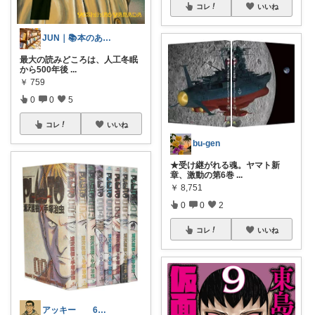
コレ
いいね
JUN｜📚本のある暮らし
最大の読みどころは、人工冬眠
から500年後
...
￥
759
0
0
5
コレ
いいね
bu-gen
★受け継がれる魂。ヤマト新
章、激動の第6巻
...
￥
8,751
0
0
2
コレ
いいね
アッキー 6才娘👧子育て中💪