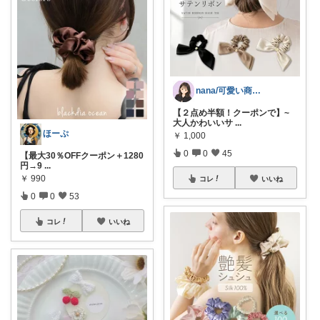
nana/可愛い商品を共有
【２点め半額！クーポンで】~
大人かわいいサ
...
ほーぷ
￥
1,000
0
0
45
【最大30％OFFクーポン＋1280
円→9
...
￥
990
コレ
いいね
0
0
53
コレ
いいね