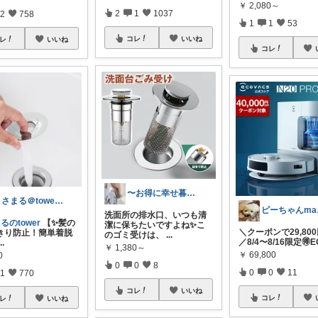
￥
2,080～
2
1
1037
2
758
1
1
53
コレ
いいね
レ
いいね
コレ
〜お得に幸せ暮らし〜
うさまる＠tower愛好家
ピー
洗面所の排水口、いつも清
るのtower
【✨髪の
潔に保ちたいですよね✨こ
＼クーポンで29,800
きり防止！簡単着脱
のゴミ受けは、
...
／8/4〜8/16限定🉐E
...
￥
1,380～
￥
69,800
0
0
0
8
0
0
11
1
770
コレ
いいね
コレ
レ
いいね