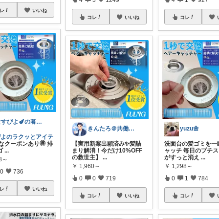
レ
いいね
コレ
いいね
コレ
なすぴよ🍆の暮らしラクッとROOM⭐️
きんたろ＠共働き夫婦の快適な日常
yuzu🌼
ぴよのラクッとアイテ
なクーポンあり🉐 排
【実用新案出願済み✨髪詰
洗面台の髪ゴミを一
ゴ
...
まり解消！今だけ10%OFF
ャッチ 毎日のプチ
の救世主】
...
がすっと消え
...
98～
￥
1,960～
￥
1,298～
0
736
0
0
719
0
1
784
レ
いいね
コレ
いいね
コレ