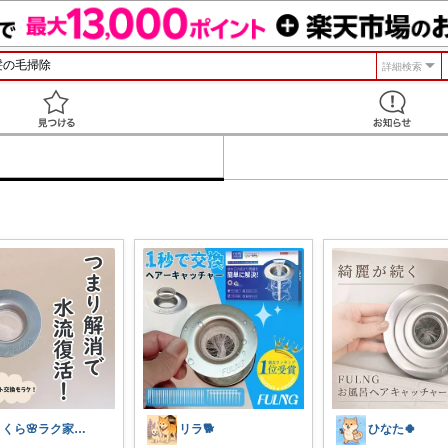
詳細検索
見つける
さくら🌸ラク家事&便利な生活雑貨🏠️
リラ🐕
ひなた🍀