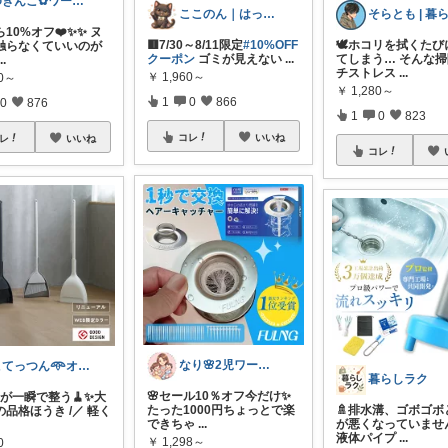
ゆきんこ✿ワーママ時短アイテム✿
ここのん｜はっぴいライフ💓
ら10%オフ❤️✨✨ ヌ
🟥7/30～8/11限定
#10%OFF
🕊️ホコリを拭くた
触らなくていいのが
クーポン
ゴミが見えない
...
てしまう… そんな
...
チストレス
...
￥
1,960～
80～
￥
1,280～
1
0
866
0
876
1
0
823
コレ
いいね
レ
いいね
コレ
なり🌸2児ワーママの楽しい暮らし
こてっつん𖥸オイシイとカワイイはセイギ
暮らしラク
🌸セール10％オフ今だけ✨
関が一瞬で整う🧹✨大
たった1000円ちょっとで楽
🚿排水溝、ゴボゴボ
品格ほうき /／ 軽く
できちゃ
...
が悪くなっていませ
液体パイプ
...
￥
1,298～
0