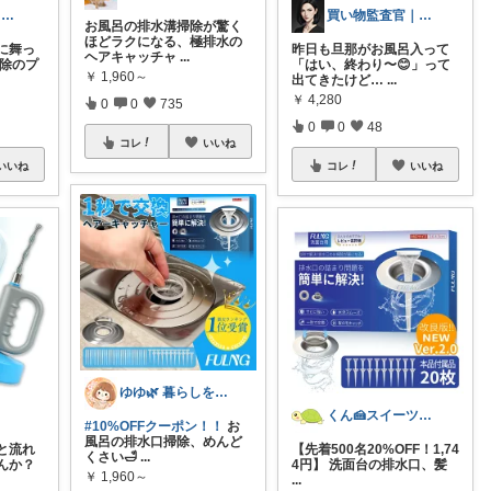
そらとも | 暮らしItem🕊️朝コレ
買い物監査官｜損する商品、排除します
お風呂の排水溝掃除が驚く
ほどラクになる、極排水の
びに舞っ
昨日も旦那がお風呂入って
ヘアキャッチャ
...
掃除のプ
「はい、終わり〜😊」って
￥
1,960～
出てきたけど…
...
￥
4,280
0
0
735
0
0
48
コレ
いいね
いいね
コレ
いいね
ゆゆ🌿 暮らしを整えたい🫖
くん🍰スイーツ＆暮らし
#10%OFFクーポン！！
お
風呂の排水口掃除、めんど
と流れ
【先着500名20%OFF！1,74
くさい🛁
...
んか？
4円】 洗面台の排水口、髪
￥
1,960～
...