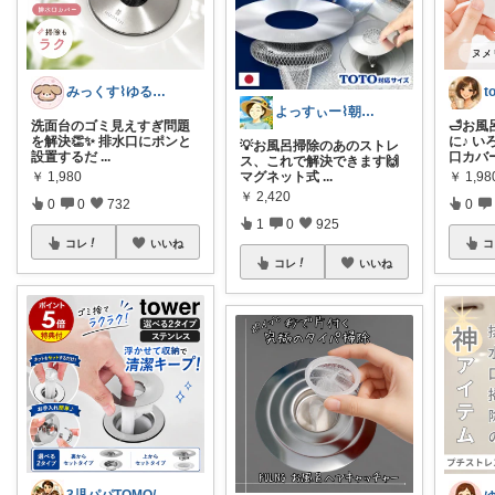
みっくす⌇ゆる暮らし𓂃𖠿
よっすぃー⌇朝コレ☀楽しい暮らし😇
洗面台のゴミ見えすぎ問題
🛁お
を解決👏✨️ 排水口にポンと
に♪ 
💡お風呂掃除のあのストレ
設置するだ
...
口カバ
ス、これで解決できます🙌
マグネット式
...
￥
1,980
￥
1,9
￥
2,420
0
0
732
0
1
0
925
コレ
いいね
コ
コレ
いいね