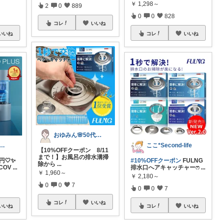
￥
1,298～
2
0
889
0
0
828
コレ
いいね
いいね
コレ
いいね
おゆみん🌸50代からの快適暮らし
ちゃんmama🐩🎶感謝💎🙏
ここ*Second-life
【10%OFFクーポン 8/11
まで！】お風呂の排水溝掃
円🤍✨
#10%OFFクーポン
FULNG
除から
...
COV
...
排水口へアキャッチャーෆ
...
￥
1,960～
￥
2,180～
0
0
7
0
0
7
コレ
いいね
いいね
コレ
いいね