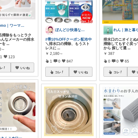
tomo｜ワーママの快適な暮らし🌿
ぼんど@快適な暮らし
風呂掃除をもっとラク
いろんなメーカーの排水
#🉐10%OFFクーポン配布中
排水口のニオイとぬ
ーを
...
＼排水口の掃除、もうスト
掃除してもすぐ戻っ
レスに
...
から 探して選
...
80～
￥
2,180～
￥
387
1
123
1
0
847
0
0
65
レ
いいね
コレ
いいね
コレ