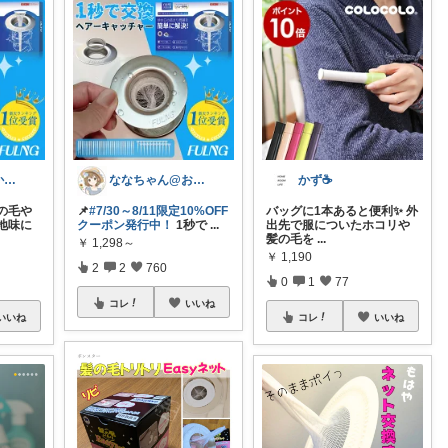
あやみん｜浮かせる収納と快適生活
ななちゃん@お気に入りを毎日朝コレ☀️
かず☕️
の毛や
📌
#7/30～8/11限定10%OFF
バッグに1本あると便利✨ 外
地味に
クーポン発行中！
1秒で
...
出先で服についたホコリや
髪の毛を
...
￥
1,298～
￥
1,190
2
2
760
0
1
77
コレ
いいね
いいね
コレ
いいね