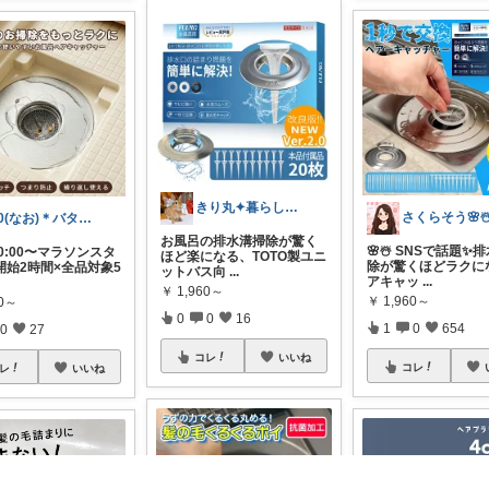
きり丸✦暮らしが整う日用雑貨セレクト🐇
さくらそう‪🌸☃
70(なお)＊バタバタな毎日をご機嫌に♡
お風呂の排水溝掃除が驚く
🌸☃️ SNSで話題✨
 20:00〜マラソンスタ
ほど楽になる、TOTO製ユニ
除が驚くほどラクに
開始2時間×全品対象5
ットバス向
...
アキャッ
...
￥
1,960～
￥
1,960～
80～
0
0
16
1
0
654
0
27
コレ
いいね
コレ
レ
いいね