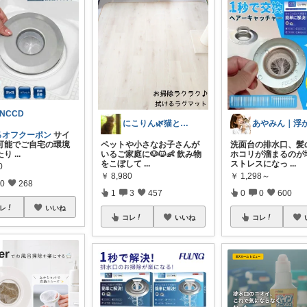
NCCD
にこりん🌿猫と暮らす主婦のROOM😹
0％オフクーポン
サイ
可能でご自宅の環境
ペットや小さなお子さんが
洗面台の排水口、髪
たり
...
いるご家庭に🐶🐱👶 飲み物
ホコリが溜まるのが
をこぼして
...
ストレスになっ
...
0
￥
8,980
￥
1,298～
0
268
1
3
457
0
0
600
レ
いいね
コレ
いいね
コレ