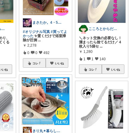
まさたか。4・5日の経由購入感謝🙏
れん｜旅と暮らしの愛用品
こころとからだの余裕お手伝いROOM🍀
#オリジナル写真
#買ってよ
かった
✨置くだけで浴室掃
めり、
＼ネット交換の必要なし！
除が圧倒
...
てくる
溜まったら捨てるだけ／ 4
￥
2,278
枚入り5袋セ
...
￥
1,280
0
0
492
1
1
140
コレ
いいね
いいね
コレ
いいね
きり丸✦暮らしが整う日用雑貨セレクト🐇