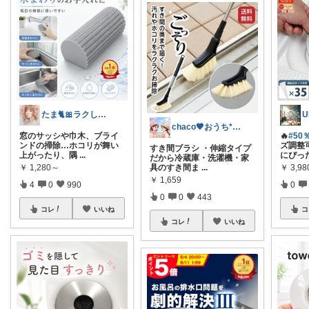
たま🐈🎀ラクして可愛い神コスパ品
U
chaco🖤おうち*子育て*ママグッズ
窓のサッシや巾木、ブライ
🔥
#5
ンドの掃除…ホコリが舞い
ズ調整
すき間ブラシ ・伸縮タイプ
上がったり、隅
...
にぴっ
だから冷蔵庫・洗濯機・家
具のすき間ま
...
￥
1,280～
￥
3,98
￥
1,659
4
0
990
0
0
0
443
コレ
いいね
コ
コレ
いいね