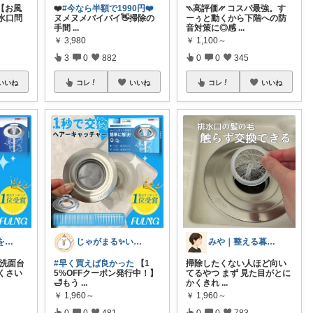
【お風
❤️
#今なら半額で1990円❤️
⳹高評価⳼ コスパ最強。す
水口問
ヌメヌメバイバイ👋掃除の
ーぅと動くから下階への防
手間
...
音対策に◎感
...
￥
3,980
￥
1,100～
3
0
882
0
0
345
いいね
コレ
いいね
コレ
いいね
ゆゆ🌿 暮らしを整えたい🫖
じゃがまる✨いつもありがとうございます
みや｜整える暮らし
 洗面台
#早く買えば良かった
【1
掃除したくない人ほど向い
くさい
5%OFFクーポン発行中！】
てるやつ まず 見た目がとに
🛁もう
...
かくきれ
...
￥
1,960～
￥
1,960～
0
0
481
0
0
783