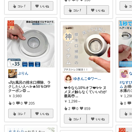
コレ
いいね
コ
コレ
いいね
ぷりん
ゆきんこ✿ワーママ時短アイテム✿
🛁お風呂の排水口掃除、ラ
#なす
クしたい人へ✨🔥50％OFF
ム
お得
❤️今なら10%オフ❤️✨✨ ヌ
クーポン😍
...
水溝の
メヌメ触らなくていいのが
最高🥹
...
￥
3,980
￥
1,2
￥
1,298～
0
0
205
0
2
0
859
コレ
いいね
コ
コレ
いいね