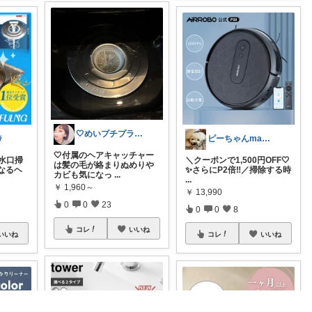
🤍めいプチプラROOM🤍
️
ピーちゃんmama🐩🎶感謝💎🙏
🤍付属のヘアキャッチャー
排水口掃
＼クーポンで1,500円OFF🤍
は髪の毛が絡まりぬめりや
なるヘ
✨さらにP2倍‼️／掃除する時
カビも気になっ
...
...
￥
1,960～
￥
13,990
0
0
23
0
0
8
コレ
いいね
いいね
コレ
いいね