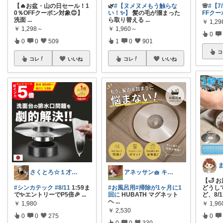
【🔥お盆・山の日セール！1
🌿
#【ヌメヌメもう触らな
🌸
#【7
0％OFFクーポン対象😊】
い！✨】
髪の毛が溜まった
FFクー
洗面
...
ら取り替える
...
￥
1,2
￥
1,298～
￥
1,960～
0
0
0
509
1
0
901
コ
コレ
いいね
コレ
いいね
さくとろ☆１才児ぱぱ
アネッサン🧺 キッチンと暮らしの実用品
【🛁
#シンカテック
#8/11
1:59ま
#お風呂用
#掃除が1ヶ月に1
どうし
で✨エントリーでP5倍🎉
...
回に
HUBATH マグネット
ど、8/
ヘ
...
￥
1,980
￥
1,9
￥
2,530
0
0
275
0
0
0
330