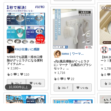
Kii@出逢いに感謝
tomo｜ワーママの快適な暮らし🌿
✨SNSでも話題！排水口掃
【8/4
除がグッとラクになる便利
ート！
🛁お風呂掃除がぐっとラク
アイテム✨
...
...
に♪ マーナ「お風呂のブラシ
セット」
...
￥
2,180～
￥
1,7
￥
1,716
0
1
110
0
0
0
22
コレ
いいね
コ
10,000
件
以上
コレ
いいね