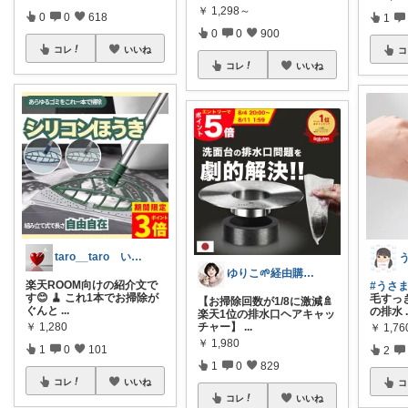
￥
1,298～
0
0
618
1
0
0
900
コレ
いいね
コ
コレ
いいね
taro__taro いらっしゃませ🎶
ゆりこ🌱経由購入ありがとうございます
楽天ROOM向けの紹介文で
#うさま
す😊 🧹 これ1本でお掃除が
毛すっ
【お掃除回数が1/8に激減🚿
ぐんと
...
の排水
楽天1位の排水口ヘアキャッ
チャー】
...
￥
1,280
￥
1,76
￥
1,980
1
0
101
2
1
0
829
コレ
いいね
コ
コレ
いいね