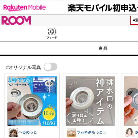
ROOM
Feed
商品
#オリジナル写真
へるめっと
ラムネ🌿もっと快適な暮らし 𖠿