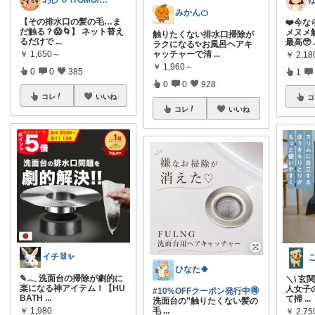
3児パパTOMO/暮らしが整う
みかん🍊
【その排水口の髪の毛…ま
❤️今な
だ触る？😱🌀】 ネット替え
メヌメ
触りたくない排水口掃除が
るだけで
...
最高🥹
ラクになる✨お風呂ヘアキ
ャッチャーで清
...
￥
1,650～
￥
2,1
￥
1,960～
0
0
385
1
0
0
928
コレ
いいね
コ
コレ
いいね
イチ🐰✨
ひなた🍀
✎𓂃 洗面台の掃除が劇的に
＼\ 玄
楽になる神アイテム！【HU
人女子の
#10%OFFクーポン発行中🉐
BATH
...
て掃
...
洗面台の”触りたくない髪の
毛
...
￥
1,980
￥
2,75