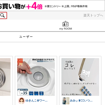
楽天トップへ
お知らせ
ユーザー
ゆきんこ✿ワーママ時短アイテム✿
みみぃ♛👯‍♀️いつもありがとう🎪