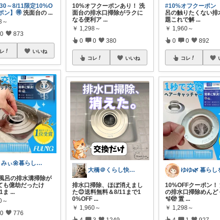
/30～8/11限定10%O
10%オフクーポンあり！ 洗
#10%オフクーポン
ポン】🉐
洗面台の
...
面台の排水口掃除がラクに
呂の触りたくない排
なる便利ア
...
題これで解
...
98～
￥
1,298～
￥
1,960～
0
873
0
0
380
0
0
892
レ
いいね
コレ
いいね
コレ
まみぃ🌼暮らしの便利グッズ｜毎日朝コレ
大橋＠くらし快適LAB🌿
 お風呂の排水溝掃除が
ても億劫だったけ
排水口掃除、ほぼ消えまし
10%OFFクーポン！
11ま
...
た😊送料無料＆8/11まで1
の排水口掃除めんど
0%OFF
...
🫧🫣 置
...
60～
￥
1,960～
￥
1,298～
0
776
4
3
1249
4
1
927