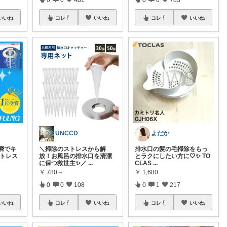
いいね
コレ
いいね
コレ
いいね
UNCCD
よだか
瞬でキ
＼掃除のストレスから解
排水口の髪の毛掃除をもっ
ストレス
放！お風呂の排水口を清潔
とラクにしたい方に🤍✨ TO
に保つ救世主✨／
...
CLAS
...
￥
780～
￥
1,680
0
0
108
0
1
217
いいね
コレ
いいね
コレ
いいね