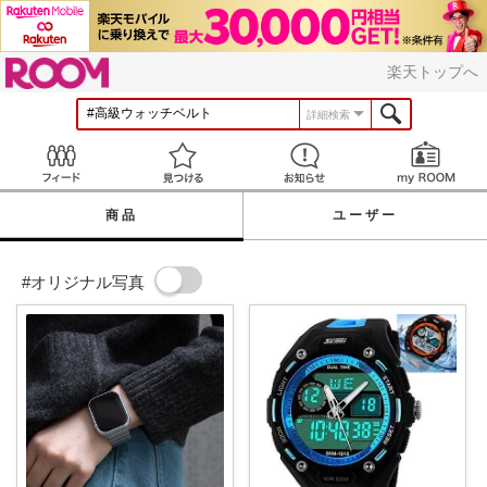
ROOM
楽天トップへ
詳細検索
Feed
見つける
お知らせ
商品
ユーザー
#オリジナル写真