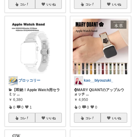
コレ
いいね
コレ
いいね
ブロッコリー
kao__biyouzuki_
💫【即納！Apple Watch用セラ
⌚️MARY QUANTのアップルウ
ミッ
...
ォッチ
...
￥
6,380
￥
4,950
0
0
1
0
0
0
コレ
いいね
コレ
いいね