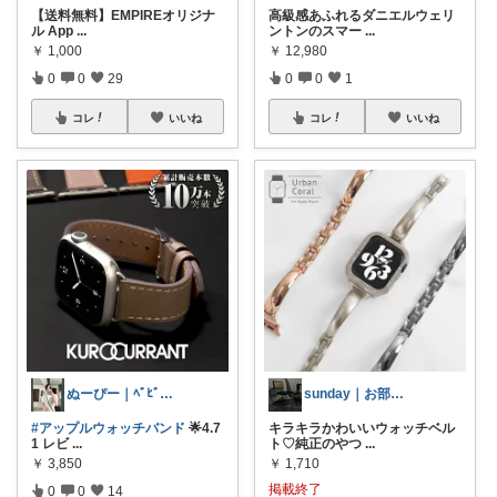
【送料無料】EMPIREオリジナ
高級感あふれるダニエルウェリ
ル App
...
ントンのスマー
...
￥
1,000
￥
12,980
0
0
29
0
0
1
コレ
いいね
コレ
いいね
ぬーぴー｜ﾍﾞﾋﾞｰ・ﾏﾀﾆﾃｨ
sunday｜お部屋とお洋服
#アップルウォッチバンド
🌟4.7
キラキラかわいいウォッチベル
1 レビ
...
ト♡純正のやつ
...
￥
3,850
￥
1,710
掲載終了
0
0
14