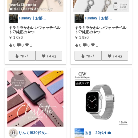
sunday｜お部屋とお洋服
sunday｜お部屋とお洋服
キラキラかわいいウォッチベル
キラキラかわいいウォッチベル
ト♡純正のやつ
...
ト♡純正のやつ
...
￥
1,036
￥
1,980
0
0
1
0
0
1
コレ
いいね
コレ
いいね
りんく🌸30代女子の身の回りグッズ
あき 20代👩‍💼