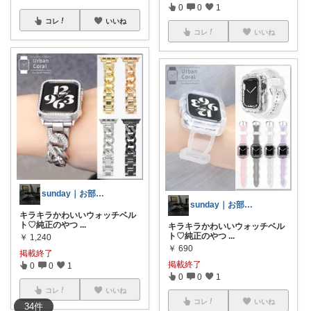
0
0
1
コレ
いいね
コレ
いいね
sunday｜お部屋とお洋服
sunday｜お部屋とお洋服
キラキラかわいいウォッチベル
ト♡純正のやつ
...
キラキラかわいいウォッチベル
ト♡純正のやつ
...
￥
1,240
￥
690
掲載終了
掲載終了
0
0
1
0
0
1
コレ
いいね
コレ
いいね
34
件