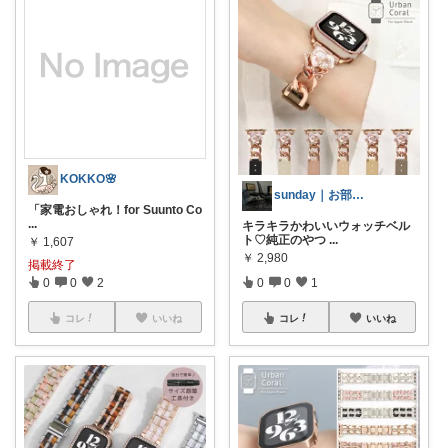
KOKKO🌸
sunday｜お部屋とお洋服
「家電おしゃれ！for Suunto Co
...
キラキラかわいいウォッチベル
ト♡純正のやつ
...
￥
1,607
￥
2,980
掲載終了
0
0
2
0
0
1
コレ
いいね
コレ
いいね