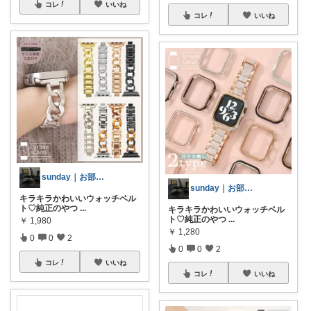
コレ
いいね
コレ
いいね
sunday｜お部屋とお洋服
sunday｜お部屋とお洋服
キラキラかわいいウォッチベル
ト♡純正のやつ
...
キラキラかわいいウォッチベル
ト♡純正のやつ
...
￥
1,980
￥
1,280
0
0
2
0
0
2
コレ
いいね
コレ
いいね