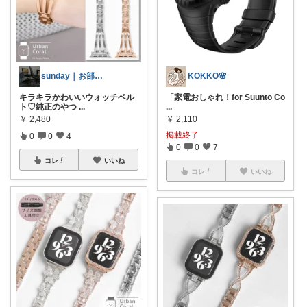
sunday｜お部屋とお洋服
KOKKO🌸
キラキラかわいいウォッチベル
「家電おしゃれ！for Suunto Co
ト♡純正のやつ
...
...
￥
2,480
￥
2,110
掲載終了
0
0
4
0
0
7
コレ
いいね
コレ
いいね