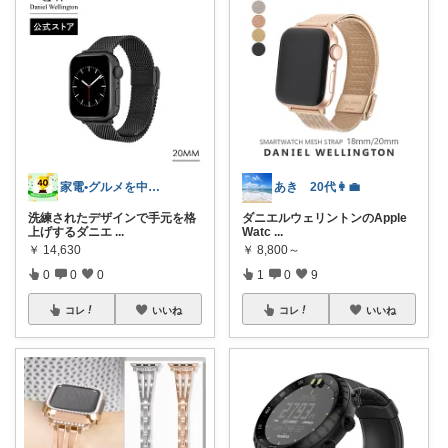
家電•グルメを中心にレビューします
あき 20代👩‍💼
洗練されたデザインで手元を格
ダニエルウェリントンのApple
上げするダニエ
...
Watc
...
￥
14,630
￥
8,800～
0
0
0
1
0
9
コレ
いいね
コレ
いいね