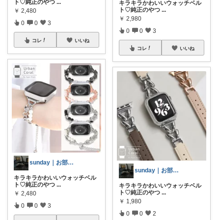
ト♡純正のやつ
...
キラキラかわいいウォッチベル
ト♡純正のやつ
...
￥
2,480
￥
2,980
0
0
3
0
0
3
コレ
いいね
コレ
いいね
sunday｜お部屋とお洋服
sunday｜お部屋とお洋服
キラキラかわいいウォッチベル
ト♡純正のやつ
...
キラキラかわいいウォッチベル
ト♡純正のやつ
...
￥
2,480
￥
1,980
0
0
3
0
0
2