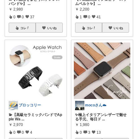
バンド✨】
...
ムベルト✨】
...
￥
2,980
￥
2,200
0
0
37
1
0
41
コレ
いいね
コレ
いいね
ブロッコリー
mocoさん☁️
💫【高級セラミックバンドでAp
✨極上イタリアンレザーで魅せ
ple Wa
...
る手元、毎日ド
...
￥
2,970
￥
1,980
0
0
4
0
3
13