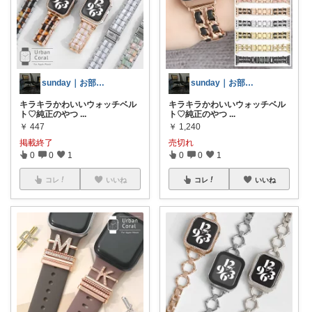
sunday｜お部屋とお洋服
sunday｜お部屋とお洋服
キラキラかわいいウォッチベル
キラキラかわいいウォッチベル
ト♡純正のやつ
...
ト♡純正のやつ
...
￥
447
￥
1,240
掲載終了
売切れ
0
0
1
0
0
1
コレ
いいね
コレ
いいね