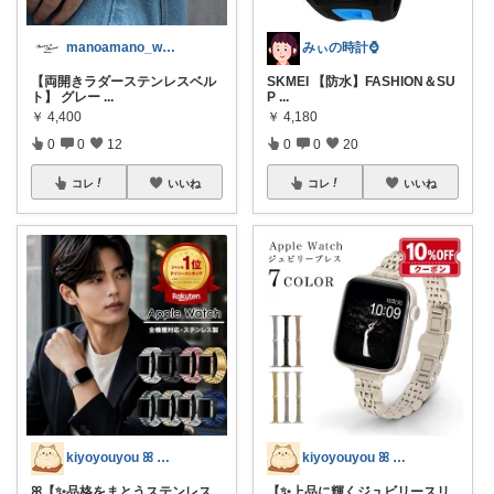
manoamano_women
みぃの時計⌚
【両開きラダーステンレスベル
SKMEI 【防水】FASHION＆SU
ト】 グレー
...
P
...
￥
4,400
￥
4,180
0
0
12
0
0
20
コレ
いいね
コレ
いいね
kiyoyouyou ꕤ ゆーゆーꕤ
kiyoyouyou ꕤ ゆーゆーꕤ
ꕤ【✨品格をまとうステンレス
【✨上品に輝くジュビリースリ