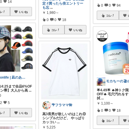
0
14
定
#買ったら倍エントリー
0
0
94
も忘
...
レ
いいね
￥
1,980～
コレ
0
0
18
コレ
いいね
Monlife | 凪のある暮らし
 14:25まで全品6%OF
🌟4.49🌟 🔥神トク
ポン🉐】大人から高
...
OFF🔥 毛穴汚れを
0
拭
...
2
5
￥
1,100～
🌴フラママ🌺
0
0
18
レ
いいね
高3長男が欲しいのはこれ😊
シンプルだけど、 やっぱり
コレ
カッコい
...
￥
5,225