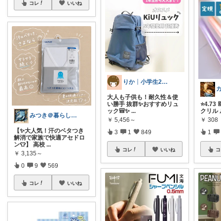
コレ
いいね
りか┊小学生2人4人家族2LDK暮らし
大人も子供も！耐久性＆使
い勝手 抜群✨おすすめリュ
⭐️4.73
ック🎒✨
...
クリル
みつき＠暮らしのお気に入り
￥
5,456～
￥
308
【✨大人気！汗のベタつき
3
1
849
1
解消で家族で快適アセドロ
ン👕】 高校
...
コレ
いいね
コ
￥
3,135～
0
9
569
コレ
いいね