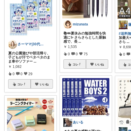
mizunata
📚✏️夏休みの勉強時間を快
#送料
適に✨ さらさらとした新触
加最大+
感で、長
...
さら
...
さーママ|30代小2女児ママ🎀
￥
1,535
￥
8,69
夏の公園遊びや部活帰り、
0
0
75
0
子どもが汗でベタベタのま
ま車やソファー
...
コレ
いいね
コ
￥
1,082
0
0
29
コレ
いいね
あいる