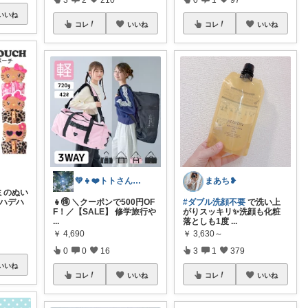
いいね
コレ
いいね
コレ
いいね
💚👧❤️トトさん 8月🥵
まあち❥
ミのぬい
 ハデハ
👧🉐 ＼クーポンで500円OF
#ダブル洗顔不要
で洗い上
F！／【SALE】 修学旅行や
がりスッキリ✨洗顔も化粧
...
落としも1度
...
￥
4,690
￥
3,630～
0
0
16
3
1
379
いいね
コレ
いいね
コレ
いいね