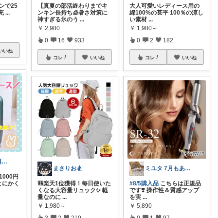
ポンで25
【真夏の部活終わりまでキ
大人可愛いレディース用の
充
...
ンキン長持ち🧊暑さ対策に
綿100%の甚平 100％の涼し
神すぎる氷のう
...
い素材
...
￥
2,980
￥
1,980～
0
16
933
0
2
182
いいね
コレ
いいね
コレ
いいね
うさママ🏵️引越ギフト&ごみ箱＆収納
まさりお🏂
ミユタ 7月もありがとう🙏💕
1000円
️とにかく
🎒楽天1位獲得！毎日使いた
#8/5購入品
こちらは正規品
くなる大容量リュック✨ 軽
です❣️ 操作性＆質感アップ
量なのに
...
を実
...
￥
1,980～
￥
5,890
3
2
210
0
1
97