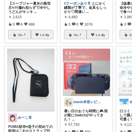
【スープジャー夏弁の救世
#クーポンあり🔖
とにかく
【猛暑
主✨汁漏れ知らずで冷やし
縫製が丁寧で、金具もしっ
命冷や
うどんがキンキ
...
かり♡間違い
...
で食べ
￥
2,615
￥
4,480
￥
2,96
0
6
488
3
0
1078
3
コレ
いいね
コレ
いいね
コ
marie本音レビュー🏝️夏休み💃
暑い日のおうち時間に🎮 我
口コミ
が家にSwitchがやってき
して購
みーこ🐰
た！
...
可愛く
￥
57,750
￥
4,12
PUMA財布♥息子の初めての
財布はこれ✨️ストラップ付
1
0
490
1