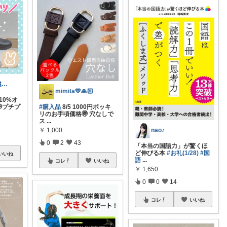
うさママ🏵️引越ギフト&ごみ箱＆収納
mimita💛🙏🏻
10%オ
️プチプ
#購入品
8/5 1000円ポッキ
リのお手頃価格🉐 穴なしで
ス
...
nao♪
￥
1,000
0
2
43
「本当の国語力」が驚くほ
ど伸びる本
#お礼(1/28)
#国
いいね
語
...
コレ
いいね
￥
1,650
0
0
14
コレ
いいね