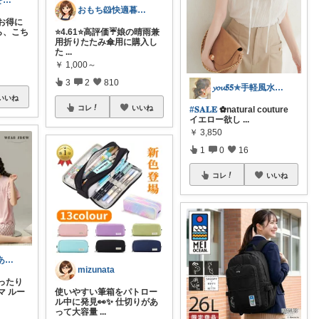
♡リえ♡毎日を豊かに過ごす🐱🐾
おもち🐹快適暮らし🌸オリ写🪴
お得に
なら、こち
⭐️4.61⭐️高評価☔️娘の晴雨兼
用折りたたみ傘用に購入し
た
...
￥
1,000～
3
2
810
𝔂𝓸𝓾𝟓𝟓✯手軽風水Insta
いいね
コレ
いいね
#𝐒𝐀𝐋𝐄
✿natural couture
イエロー欲し
...
￥
3,850
1
0
16
コレ
いいね
きみぃ ご購入ありがとうございます♪
mizunata
ったり
マ ルー
使いやすい筆箱をパトロー
ル中に発見👀✨ 仕切りがあ
って大容量
...