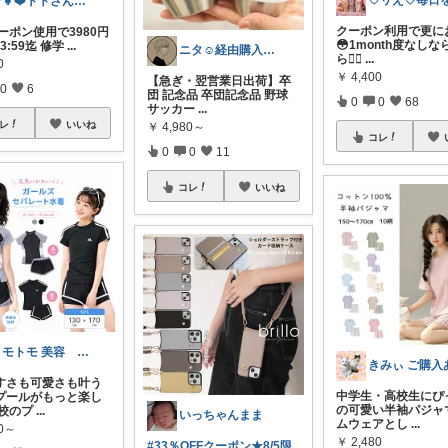
💚👧❤️トトさん 8月🥵
クーポン利用で更に
 クーポン使用で3980円
😳1month度なし
 23:59迄 修学
...
ニタ☺️経由購入ありがとうございます‼️
ら💁‍♀
...
0
￥
4,400
【急ぎ・翌営業日出荷】卒
0
6
団 記念品 卒団記念品 野球
0
0
68
サッカー
...
レ
いいね
￥
4,980～
コレ
0
0
11
コレ
いいね
トモトモ 美容 食品 子育てルーム
すさも可愛さも叶う
中学生・高校生にぴ
プールがもっと楽し
の可愛い半袖パジャ
学校のプ
...
いっちゃんまま
ムウェアとし
...
80～
￥
2,480
#33％OFFクーポン★8/5限