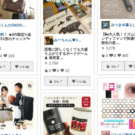
蓮くんのSNOOPYおすすめROOM
【🌬️大人気！リズ
無料！
🔥8/5限定✨追
ンディファンで快適✨
51倍のチャンス🐾
みーちゃん🍓3児ママ
校生の息
...
￥
3,278
0
恐竜に詳しくなくても大盛
り上がりするボードゲーム
0
6
465
4
103
♟️ 発売直
...
￥
2,750
コレ
レ
いいね
0
0
22
コレ
いいね