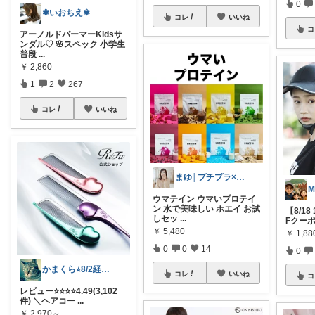
0
✾いおちえ✾
コレ
いいね
コ
アーノルドパーマーKidsサ
ンダル♡ 🌸スペック 小学生
普段
...
￥
2,860
1
2
267
コレ
いいね
まゆ│プチプラ×ご褒美スイーツ
ウマテイン ウマいプロテイ
ン 水で美味しい ホエイ お試
【8/18
しセッ
...
Fクー
￥
5,480
￥
1,88
0
0
14
0
かまくら⭐︎8/2経由購入感謝です
コレ
いいね
コ
レビュー⭐️⭐️⭐️⭐️4.49(3,102
件) ＼ヘアコー
...
￥
2,970～