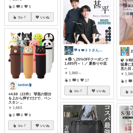
0
0
5
コレ
いいね
💚👧❤️トトさん 8月🥵
👦🉐 ＼25%OFFクーポンで
🍃 
1,485円～！／ 夏祭りや花
猛暑に
...
見た目
￥
1,980～
￥
1,98
0
0
17
0
tanton🪴
コレ
いいね
コ
⭐4.68（22件） 🐻底の部分
を上から押すだけで、ペン
スタン
...
￥
1,663
0
0
9
コレ
いいね