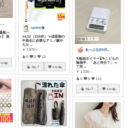
みつき＠暮らしのお気に入り
tanton🪴
ム最新ハ
】 高
⭐4.52（155件） ✨成長期の
中高生に必要なアミノ酸や
カル
...
あっぷる|50代新人保育士のおすすめ🍎
￥
7,970～
0
0
10
✎勉強タイマー⌛️✎ ​こどもの
勉強中、「あと何分？」っ
いいね
て何
...
コレ
いいね
￥
1,530～
0
6
141
コレ
いいね