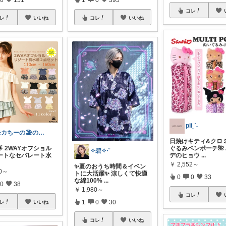
コレ
レ
いいね
コレ
いいね
piiˎˊ˗
モカちーの🏖️のんびりライフ🐈✨
日焼けキティ&クロ
ぐるみペンポーチ🌺
5🌟 2WAYオフショル
✧碧✧‧˚
デのヒョウ
...
ートなセパレート水
￥
2,552～
✨夏のおうち時間＆イベン
80～
トに大活躍✨ 涼しくて快適
0
0
33
な綿100%
...
0
38
￥
1,980～
コレ
1
0
30
レ
いいね
コレ
いいね