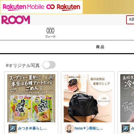
ROOM
Feed
商品
#オリジナル写真
みつき＠暮らしのお気に入り
hana‎‎⚘⡱美味しい暮らし🤍𐙚