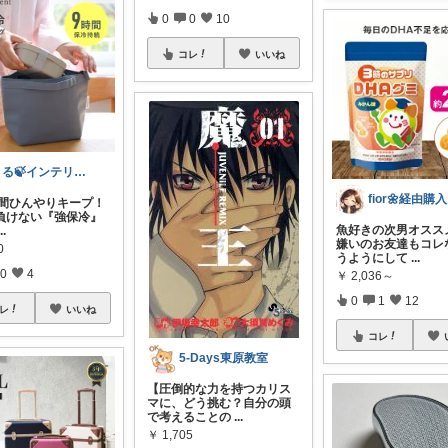
0
0
10
コレ
いいね
まる🍃インテリア×くらし
f
９時間ひんやりキープ！
負けない『強保冷』
魚好きの次男オススメ
...
嫌いのお友達もコレ
0
うようにして
...
0
4
￥
2,036～
0
1
12
レ
いいね
コレ
5-Days東原教室
【圧倒的な力を持つカリス
マに、どう挑む？自分の頭
で考えることの
...
￥
1,705