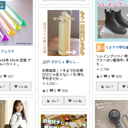
カフェラテ
＼レインブーツ／ 🏵️
フクーポン配布中♪ 
 📝15件 15cm 定規 ア
さかじょ 暮らしラクROOM
ラ
...
 ルーラー
#
...
￥
2,799
水筒追加！！今までの水筒
だけじゃ足りない！💦 持ち
0
0
409
0
247
手付きだか
...
￥
3,280～
コレ
レ
いいね
0
0
508
コレ
いいね