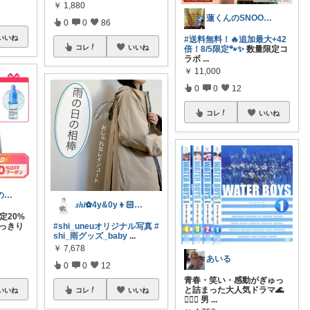
￥
1,880
蓮くんのSNOOPYおすすめROOM
0
0
86
いいね
#送料無料！🔥追加最大+42
コレ
いいね
倍！8/5限定🐾✨
数量限定コ
ラボ
...
￥
11,000
0
0
12
コレ
いいね
モカちーの🏖️のんびりライフ🐈✨
𝑠ℎ𝑖✿4y&0y👦🏻&🐈
限定20%
すっきり
#shi_uneuオリジナル写真
#
shi_雨グッズ_baby
...
￥
7,678
あいる
0
0
12
青春・笑い・感動がぎゅっ
と詰まった大人気ドラマ🌊
いいね
コレ
いいね
🏊‍♂️✨ 男
...