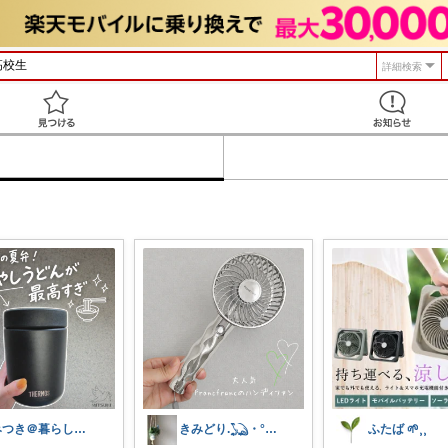
詳細検索
見つける
みつき＠暮らしのお気に入り
きみどり.𓆏・°いつも感謝です
ふたば 🌱⸒⸒