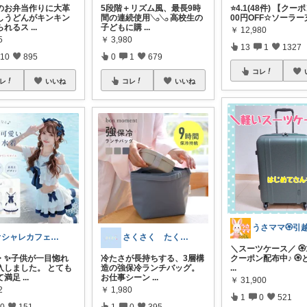
のお弁当作りに大革
5段階＋リズム風、最長9時
⭐️4.1(48件) 【クー
しうどんがキンキン
間の連続使用𓂅𓂅 高校生の
00円OFF☆ソーラー
られるス
...
子どもに購
...
￥
12,980
5
￥
3,980
13
1
1327
10
895
0
1
679
コレ
レ
いいね
コレ
いいね
オシャレカフェAtsu🎗 最高の１日を
さくさく たくさんの訪問感謝です🙇
＼スーツケース／ 🏵️
・✨子供が一目惚れ
冷たさが長持ちする、3層構
クーポン配布中♪ 🏵
入しました。 とても
造の強保冷ランチバッグ。
...
て満足
...
お仕事シーン
...
￥
31,900
2
￥
1,980
1
0
521
0
151
1
0
395