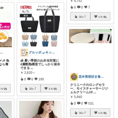
￥
4,752
0
0
7
コレ
いいね
ior🌼経由購入させていただきます
グルッポ 🍳キッチン
🎶 魚
🧊 暑い季節のお弁当対策に
なら奪
4層断熱構造でしっかり保冷
できる
...
￥
2,620～
花＠美容好き食いしん坊💎オリ写みてみて
0
0
195
クリニークのロングセラ
ー、モイスチャーサージジ
いいね
コレ
いいね
ェルクリーム10
...
￥
5,940
0
0
531
コレ
いいね