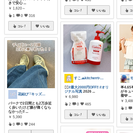
きで安心
...
￥
1,620～
コレ
いいね
コ
1
0
316
コレ
いいね
すこ🧢kitchen✨interior
❤️‍🔥
#最大2000円OFF‼︎
#オリ
🌟4.6
ジナル写真
2026
...
がキュ
花結び ྀིキッズもの多め
着🩷
...
￥
6,980
￥
3,4
パークで2日間とも2万歩近
2
0
465
く歩いたけど膝が痛くなら
0
なかった‼️
...
コレ
いいね
￥
5,390
コ
0
0
244