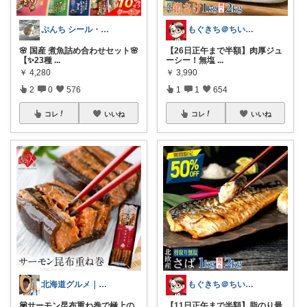
ぷんち シール・ファンシー雑貨多め
もぐきち＠ちい活など🎊購入感謝
🌸 国産 煮魚詰め合わせセット🌸
【26日正午まで半額】肉厚ジュ
【✨23種
...
ーシー！無塩
...
￥
4,280
￥
3,990
2
0
576
1
1
654
コレ
いいね
コレ
いいね
北海道グルメ｜まさ
もぐきち＠ちい活など🎊購入感謝
💟サーモン昆布重ね巻で極上の
【11日正午まで半額】脂のり最