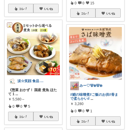
0
0
15
コレ
いいね
コレ
いいね
涙☆笑顔 食品 飲料を中心に紹介
みー♡🐻‍❄️🐻‍❄️
《惣菜 おかず！ 国産 煮魚 ほた
て 1
...
#鯖の味噌煮
#ご飯のお供
#骨ま
で柔らかい
#
...
￥
5,580～
￥
3,280
0
0
5
0
0
1
コレ
いいね
コレ
いいね