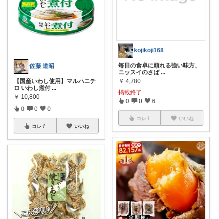
kojikoji168
毎日の食卓に頼れる強い味方、
佐藤 道昭
ニッスイのさば
...
【国産いわし使用】マルハニチ
￥
4,780
ロ いわし煮付
...
掲載終了
￥
10,800
0
0
6
0
0
0
コレ
いいね
コレ
いいね