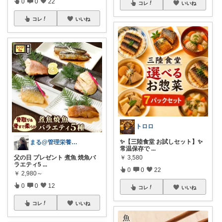
0
0
22
コレ
いいね
コレ
いいね
トロロ
✨【三陸食堂 お試しセット】✨
まる@管理栄養士がえらぶ身体に優しい食品
常温保存で
...
父の日 プレゼント 煮魚 焼魚バ
￥
3,580
ラエティ5
...
0
0
22
￥
2,980～
0
0
12
コレ
いいね
コレ
いいね