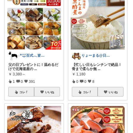
◌*⃝̥◍百式𓂃皆様に感謝
りょーまる@日用品×ファッション
父の日プレゼントに！温めるだ
【忙しい日もレンチンで絶品！
けで北海道産の
...
骨まで柔らか無
...
￥
3,380～
￥
1,180
1
0
391
0
0
8
コレ
いいね
コレ
いいね