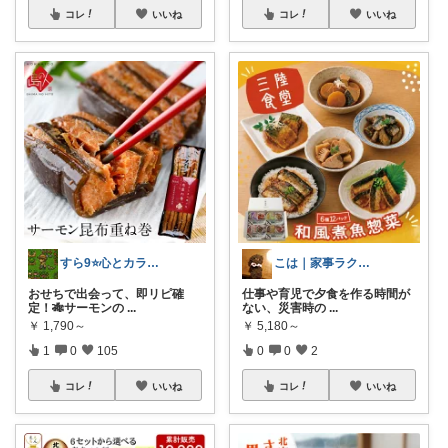
コレ
いいね
コレ
いいね
すら9⭐️心とカラダを満たす美味しいもの
こは｜家事ラクと暮らしの趣味↗️楽天市場
おせちで出会って、即リピ確
仕事や育児で夕食を作る時間が
定！🎋サーモンの
...
ない、災害時の
...
￥
1,790～
￥
5,180～
1
0
105
0
0
2
コレ
いいね
コレ
いいね