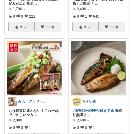
旨みが広がる至
...
高！北欧産「
...
￥
1,790～
￥
2,490～
0
0
222
0
1
640
コレ
いいね
コレ
いいね
みほ｜アラサー主婦｜共働き｜2児育児中
ちぇい家
もう献立に迷わない！これ一品
#激安60%OFF今日まで🚀
骨取
で、忙しい夕方
...
り無塩さ
...
￥
2,080
￥
2,490～
0
0
1
0
0
1