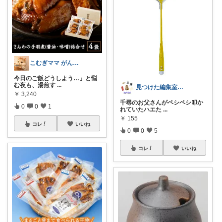
こむぎママ がんばりすぎるママを救う
今日のご飯どうしよう…」と悩
む夜も、湯煎す
...
見つけた編集室｜DESIGN
￥
3,240
千尋のお父さんがペシペシ叩か
0
0
1
れていたハエた
...
￥
155
コレ
いいね
0
0
5
コレ
いいね