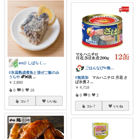
ao@ しばらくお休みします🌱
ごはんなび✨無添加organic食品
#氷温熟成煮魚と混ぜご飯のみ
うらや
🌈💓銚
...
#無添加
マルハニチロ 月花 さ
ば水煮 2
...
￥
2,880
￥
4,718
0
0
16
0
0
2
コレ
いいね
コレ
いいね