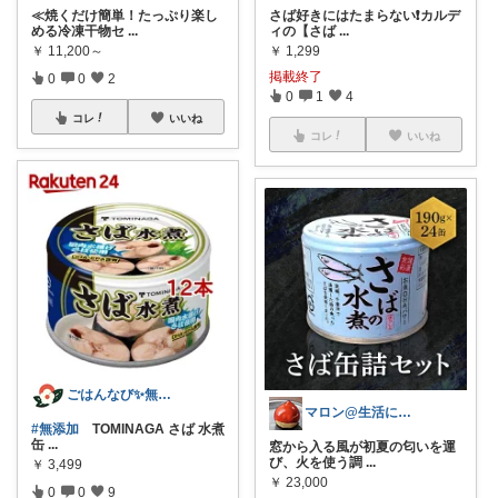
≪焼くだけ簡単！たっぷり楽し
さば好きにはたまらない❗️カルデ
める冷凍干物セ
...
ィの【さば
...
￥
11,200～
￥
1,299
掲載終了
0
0
2
0
1
4
コレ
いいね
コレ
いいね
ごはんなび✨無添加organic食品
マロン@生活に彩を＋
#無添加
TOMINAGA さば 水煮
缶
...
窓から入る風が初夏の匂いを運
び、火を使う調
...
￥
3,499
￥
23,000
0
0
9