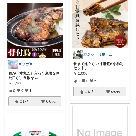
カジャ｜【脱・不便】家での仕事が激変する
骨まで柔らかい甘露煮のお試し
🌟ソラ🌟
セット。
...
骨が一本丸ごと入った豪快な見
￥
1,000
た目が、食欲を
...
1
0
6
￥
1,988
0
0
1
コレ
いいね
コレ
いいね