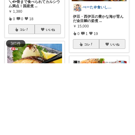
＼🐟骨まで食べられてカルシウ
ム満点！国産煮
...
ぺーた＠食いしん坊万歳
￥
1,380
伊豆・西伊豆の豊かな海が育ん
0
0
18
だ金目鯛の姿煮
...
￥
15,000
コレ
いいね
0
1
19
341
件
コレ
いいね
ゆう
5月26日00:00～23:59まで★55
...
ちょこ@ご縁に感謝致します💗
￥
7,980
正直、最初は「安いし“1000円
1
0
6
ポッキリ”
...