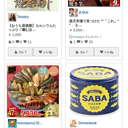
まゆみ
Tanaky
楽天市場で見つけた **「これ」*
* 、も
...
【おうち居酒屋】カルシウムた
っぷり！噛むほ
...
￥
6,000～
￥
1,000
kuroppa
さんのコレ！
0
0
11
1
0
20
コレ
いいね
コレ
いいね
tetetopon@日用品紹介❗️
Shrinebook