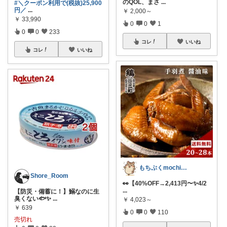
のQOL、まさ
...
#＼クーポン利用で(税抜)25,900
円／
...
￥
2,000～
￥
33,990
0
0
1
0
0
233
コレ
いいね
コレ
いいね
もちぷくmochipuku☘️5日感謝
Shore_Room
👀【40%OFF→2,413円〜✨️4/2
...
【防災・備蓄に！】鰯なのに生
臭くない🐟✨
...
￥
4,023～
￥
639
0
0
110
売切れ