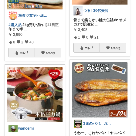
つる l 30代美容
海苔♡友宅‥遅い〜待ってて◍′◡′◍ꕤ❤
骨まで柔らかい鮭の缶詰🐟 オメ
ガ3で肌治安
...
#購入品
2kg売り切れ【11日正
午まで半
...
￥
3,408
￥
3,990
1
0
21
0
2
43
コレ
いいね
コレ
いいね
3児のパパ、ガジェット大好き@まっちゃん
wanoemi
うわー、これヤバい！ヤスパパ