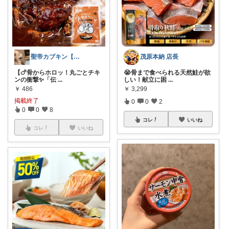
聖帝カブキン【北海道を推す者】
茂原本納 店長
【🍗骨からホロッ！丸ごとチキ
😭骨まで食べられる天然鮭が欲
ンの衝撃✨「伝
...
しい！献立に困
...
￥
486
￥
3,299
掲載終了
0
0
2
0
0
8
コレ
いいね
コレ
いいね