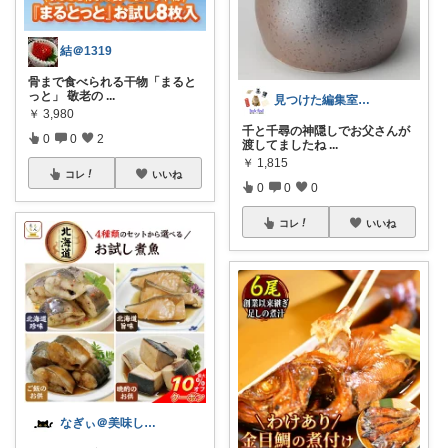
結＠1319
骨まで食べられる干物「まると
っと」 敬老の
...
見つけた編集室｜DESIGN
￥
3,980
千と千尋の神隠しでお父さんが
0
0
2
渡してましたね
...
￥
1,815
コレ
いいね
0
0
0
コレ
いいね
なぎぃ＠美味しい食卓作り