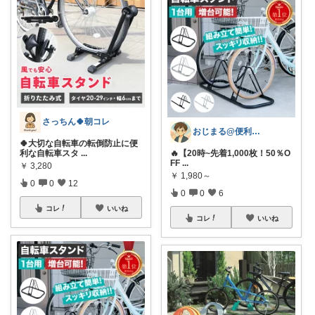
さっちん🍀朝コレ
おじまる@便利雑貨🧼ファション👚
🍀大切な自転車の転倒防止に便
利な自転車スタ
...
🔥【20時~先着1,000枚！50％O
FF
...
￥
3,280
￥
1,980～
0
0
12
0
0
6
コレ
いいね
コレ
いいね