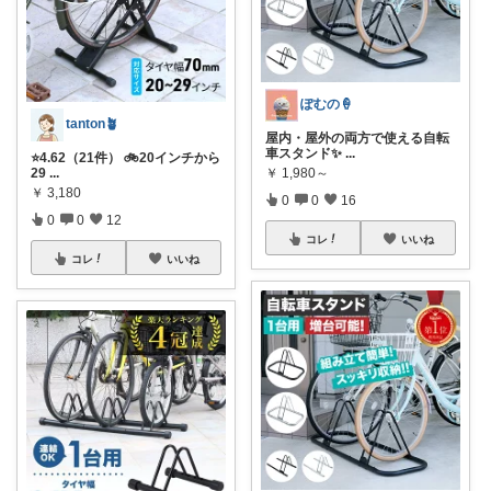
ぽむの🍦
tanton🪴
屋内・屋外の両方で使える自転
車スタンド✨
...
⭐4.62（21件） 🚲20インチから
29
...
￥
1,980～
￥
3,180
0
0
16
0
0
12
コレ
いいね
コレ
いいね