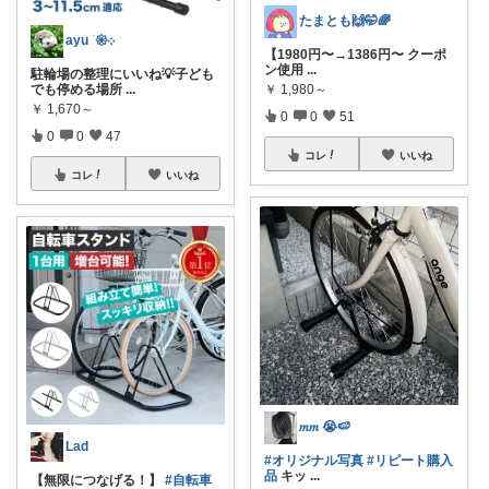
たまとも🙌🤭🌈
ayu ֒ 𑁍܀
【1980円〜→1386円〜 クーポ
ン使用
...
駐輪場の整理にいいね💡子ども
でも停める場所
...
￥
1,980～
￥
1,670～
0
0
51
0
0
47
コレ
いいね
コレ
いいね
𝑚𝑚 😭🍉
Lad
#オリジナル写真
#リピート購入
品
キッ
...
【無限につなげる！】
#自転車