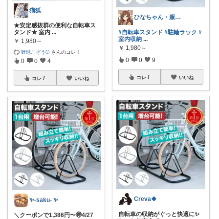
猫狐
ひなちゃん・服屋 や食料品・生活必需品
★安定感抜群の便利な自転車ス
タンド★ 室内
...
#自転車スタンド
#駐輪ラック
#
室内収納
...
￥
1,980～
￥
1,980～
野球こぞう⚾️
さんのコレ！
0
0
9
0
0
4
コレ
いいね
コレ
いいね
Creva🍀
✨-saku- ✨
自転車の収納がぐっと快適に✨
＼クーポンで1,386円〜🉐4/27