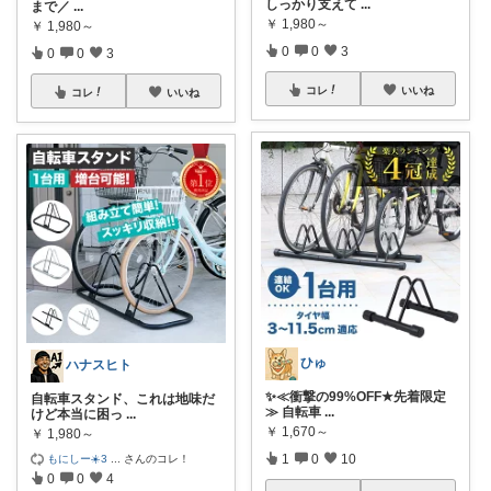
しっかり支えて
...
まで／
...
￥
1,980～
￥
1,980～
0
0
3
0
0
3
コレ
いいね
コレ
いいね
ひゅ
ハナスヒト
✨≪衝撃の99%OFF★先着限定
自転車スタンド、これは地味だ
≫ 自転車
...
けど本当に困っ
...
￥
1,670～
￥
1,980～
1
0
10
もにしー☀️3
...
さんのコレ！
0
0
4