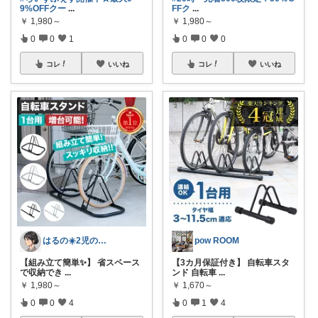
9%OFFクー
...
FFク
...
￥
1,980～
￥
1,980～
0
0
1
0
0
0
コレ
いいね
コレ
いいね
はるの☀️2児のママ𓂃◌𓈒𓐍
pow ROOM
【組み立て簡単✨】 省スペース
【3カ月保証付き】 自転車スタ
で収納でき
...
ンド 自転車
...
￥
1,980～
￥
1,670～
0
0
4
0
1
4