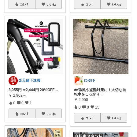
コレ
いいね
コレ
いいね
楽天値下速報
ゆゆゆ
3,055円 ➡2,444円 20%OFF
...
🚲強風や盗難対策に！大切な自
転車をしっかり
...
￥
2,902～
￥
2,950
0
0
1
0
0
15
コレ
いいね
コレ
いいね