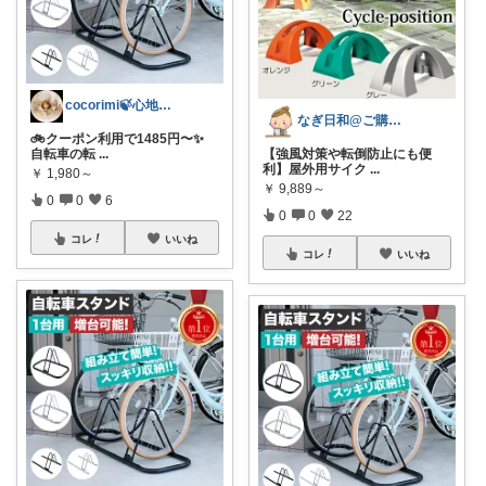
cocorimi🍃心地よい暮らし
なぎ日和@ご購入に心から感謝致します。
🚲クーポン利用で1485円〜✨
自転車の転
...
【強風対策や転倒防止にも便
利】屋外用サイク
...
￥
1,980～
￥
9,889～
0
0
6
0
0
22
コレ
いいね
コレ
いいね