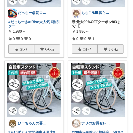
だっちー@朝コレ5時🚗カー用品探求家
もちこ🐈‍⬛暮らしのお気に入り🌷
#だっちー@atRise大人気
#割引
🉐 最大99%OFFクーポン8/3ま
クー
...
で 【
...
￥
1,980～
￥
1,980～
0
0
0
0
0
1
コレ
いいね
コレ
いいね
ひーちゃんの暮らしと服ROOM🌷
ナリのお得セレクト
#らいずふぇす開催中★最大9
#20時〜先着500枚限定！50％O