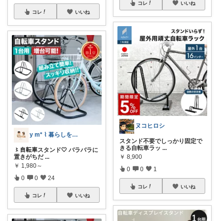
コレ
いいね
コレ
いいね
ヌコヒロシ
y m* ⌇ 暮らしを快適に
スタンド不要でしっかり固定で
きる自転車ラッ
...
〻自転車スタンド🤍 バラバラに
置きがちだ
...
￥
8,900
￥
1,980～
0
0
1
0
0
24
コレ
いいね
コレ
いいね