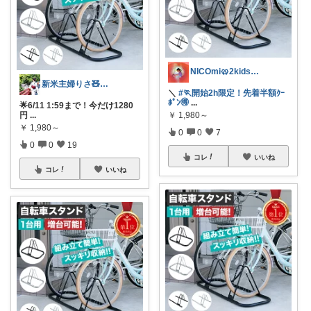
NICOmi🥨2kidsママ👦👧
新米主婦りさ🧸マイペースに更新中🤎
＼
#🏃開始2h限定！先着半額ｸｰ
ﾎﾟﾝ🉐
...
🌟6/11 1:59まで！今だけ1280
円
...
￥
1,980～
￥
1,980～
0
0
7
0
0
19
コレ
いいね
コレ
いいね