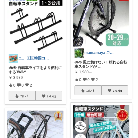
mamamaya ご購入頂き感謝
ユ。 🇰🇷韓国コスメ♥子育て😊
🚲✨ 風に負けない！頼れる自転
車スタンドが
...
🚲🌟 自転車ライフをより便利に
する3WAY
...
￥
1,980～
￥
3,979
0
0
2
0
0
2
コレ
いいね
コレ
いいね