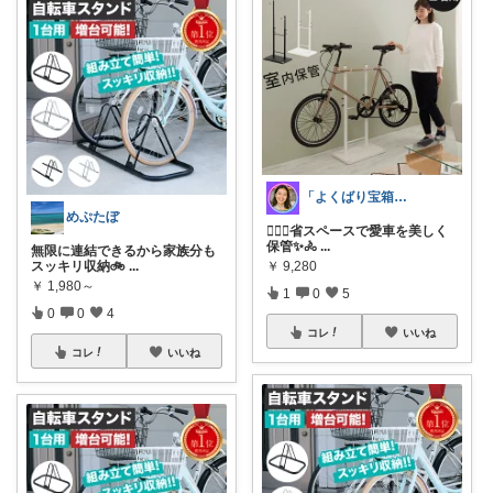
「よくばり宝箱のROOM」
めぷたぼ
🚴‍♀️✨省スペースで愛車を美しく
保管✨🚴
...
無限に連結できるから家族分も
スッキリ収納🚲
...
￥
9,280
￥
1,980～
1
0
5
0
0
4
コレ
いいね
コレ
いいね