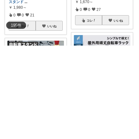
スタンド
...
￥
1,670～
￥
1,980～
0
0
27
0
0
21
コレ
いいね
195
件
コレ
いいね
なる
るまま🛍️
2台をスッキリ整列、転倒も防
止。 自転車ラ
...
【1980円〜→1485円〜クーポ
ン使用で
...
￥
8,900
￥
1,980～
0
0
4
0
0
2
コレ
いいね