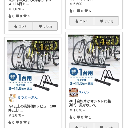
ス！16日1:
...
￥
5,600
￥
1,670～
0
0
6
0
0
4
コレ
いいね
コレ
いいね
スバル
まつとーさん
🚲【自転車がオシャレに整
列⁉】 風が吹いて
...
☆4以上の高評価!!レビュー100
件以上!
...
￥
1,670～
￥
1,670～
0
0
1
0
0
3
コレ
いいね