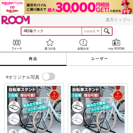
ROOM
楽天トップへ
詳細検索
Feed
見つける
お知らせ
商品
ユーザー
#オリジナル写真