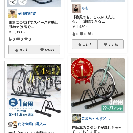
もも
🌸Hanan🌸
【強風でも、しっかり支え
る。】 連結できる
...
無限につなげてスペース有効活
用🚲✨ 強風で
...
￥
1,980～
￥
1,980～
0
0
3
0
0
3
コレ
いいね
コレ
いいね
ごまちゃんず兄弟ママ🧒👶
たけ☆経由購入感謝します！ありがとう！☆
自転車のスタンドが壊れちゃっ
て、こちらを買
...
☆彡【50人に1人半額チャン