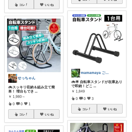
コレ
いいね
mamamaya ご購入頂き感謝
せっちゃん
🚲🌟 自転車スタンドが在庫あり
で即納！どこ
...
🚲スッキリ収納＆組み立て簡
単！ 増台もでき
...
￥
1,849
￥
1,980～
0
0
3
0
0
1
コレ
いいね
コレ
いいね