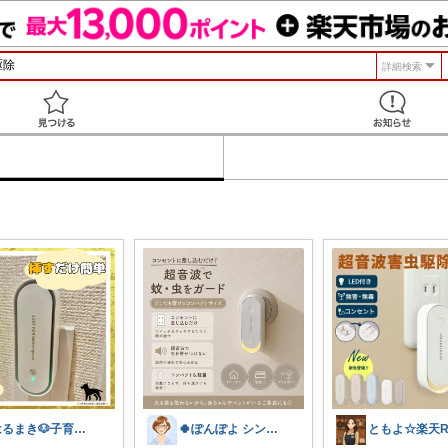
詳細検索
見つける
はるまき🐶子育て中
🍀ぽんぽよ シンプル時短ライフ🍀