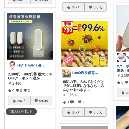
コレ
いいね
ゆきとら🐯｜暮らしをラクにしたいパパ
#クーポン
無臭・
ktm✿︎現役保育士＆2児のママ✧︎*。
2,480円→992円🉐 最大60%
￥
2,58
OFFクーポン ＼寝か
...
布団の下に入れておくだけ
1
￥
2,480
でダニ対策になるなら、み
んなやるべきよ
...
0
0
2
コ
￥
1,560～
コレ
いいね
0
0
2
10,000
件
以上
コレ
いいね