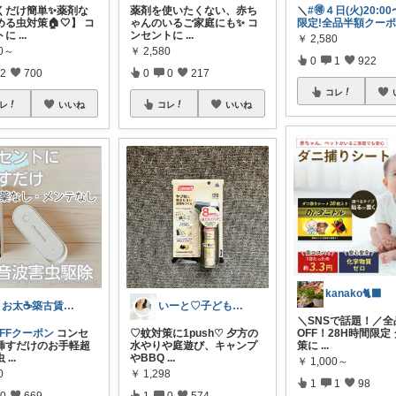
置くだけ簡単✨薬剤な
薬剤を使いたくない、赤ち
＼
#🉐４日(火)20:0
る虫対策🏠🤍】 コ
ゃんのいるご家庭にも✨ コ
限定!全品半額クー
トに
...
ンセントに
...
￥
2,580
80～
￥
2,580
0
1
922
2
700
0
0
217
コレ
レ
いいね
コレ
いいね
kanako🐈‍⬛
まお太☕築古賃貸住まい元紅茶専門店のひと
いーと♡子ども日用品/スイーツギフト/猫
＼SNSで話題！／全
OFFクーポン
コンセ
♡蚊対策に1push♡ 夕方の
OFF！28H時間限定
挿すだけのお手軽超
水やりや庭遊び、キャンプ
策に
...
虫
...
やBBQ
...
￥
1,000～
0
￥
1,298
1
1
98
0
669
1
0
574