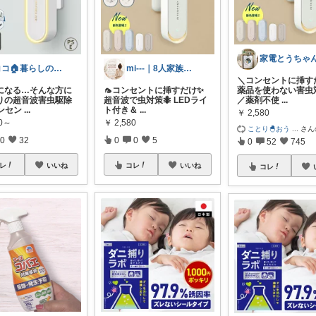
ココ🏠暮らしの必需品
mi---｜8人家族のラク暮らし
＼コンセントに挿す
になる…そんな方に
🦟コンセントに挿すだけ✨
薬品を使わない害虫
りの超音波害虫駆除
超音波で虫対策🐜 LEDライ
／ ​薬剤不使
...
ンセン
...
ト付き＆
...
￥
2,580
80～
￥
2,580
ことり🐣おう
...
さん
0
32
0
0
5
0
52
745
レ
いいね
コレ
いいね
コレ