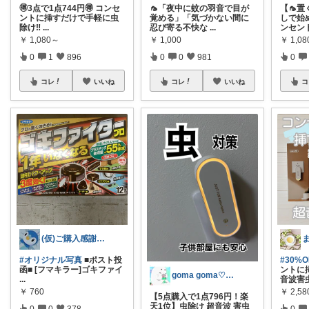
🉐3点で1点744円🉐 コンセ
🦟「夜中に蚊の羽音で目が
【🦟
ントに挿すだけで手軽に虫
覚める」「気づかない間に
しで始め
除け‼️
...
忍び寄る不快な
...
ンセン
￥
1,080～
￥
1,000
￥
1,0
0
1
896
0
0
981
0
コレ
いいね
コレ
いいね
コ
(仮)ご購入感謝致します😊
#オリジナル写真
■ポスト投
#30%
函■ [フマキラー]ゴキファイ
ントに
goma goma♡経由購入ありがとう✨
...
音波害
￥
760
￥
2,58
【5点購入で1点796円！楽
天1位】虫除け 超音波 害虫
0
0
378
0