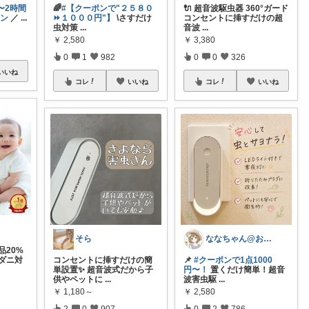
0〜2時間
🌈
#【クーポンで"２５８０
🔌 超音波駆虫器 360°ガード
ポン
／
...
⏩️１０００円"】
\さすだけ
コンセントに挿すだけの超
虫対策
...
音波
...
￥
2,580
￥
3,380
0
1
982
0
0
326
いいね
コレ
いいね
コレ
いいね
そら
ななちゃん@お気に入りを毎日朝コレ☀️
品20%
 ダニ対
コンセントに挿すだけの簡
📌
#クーポンで1点1000
単設置✨ 超音波式だから子
円〜！
置くだけ簡単！超音
供やペットに
...
波害虫駆
...
￥
1,180～
￥
2,580
2
0
907
0
2
786