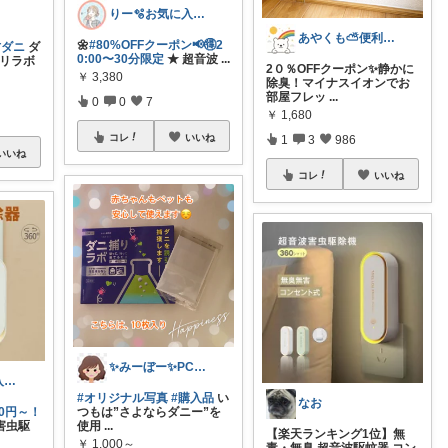
りー🫧お気に入りのある暮らし🧺
あやくも⛅便利なもの、おしゃれなもの
🌼
#80%OFFクーポン📢🉐2
防ダニ
ダ
0:00〜30分限定
★ 超音波
...
捕リラボ
2０％OFFクーポン✨静かに
￥
3,380
除臭！マイナスイオンでお
部屋フレッ
...
0
0
7
￥
1,680
コレ
いいね
1
3
986
いいね
コレ
いいね
✨みーぼー✨PCから💦最近ほぼオリ写♡
ゆう🐹経由購入感謝🙇‍♀️
#オリジナル写真
#購入品
い
なお
つもは”さよならダニー”を
00円～！
使用
...
害虫駆
【楽天ランキング1位】無
￥
1,000～
毒・無臭 超音波駆蚊器 コン