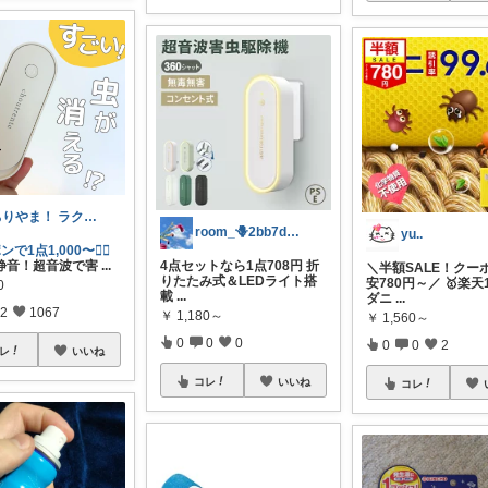
ちりやま！ ラク×便利グッズ🫧
room_🪻2bb7d8bc05
yu..
で1点1,000〜❤️‍🔥
静音！超音波で害
...
4点セットなら1点708円 折
＼半額SALE！クー
りたたみ式＆LEDライト搭
安780円～／ 🥇楽天1
0
載
...
ダニ
...
2
1067
￥
1,180～
￥
1,560～
0
0
0
0
0
2
レ
いいね
コレ
いいね
コレ