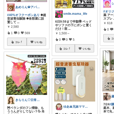
シ
あめりん💎アパレル♡グルメ♡インテリア
#オリ
smile.mama_life
#40%オフクーポンあり
✽超
薬 アー
音波害虫駆除 ✽各部屋に設
スプレ
6日9:59まで半額🉐 ベッド
置して
...
￥
618
やソファの下にポンと置く
￥
2,580
だけ！医
...
0
1
0
569
￥
1,500～
コ
0
0
5
コレ
いいね
コレ
いいね
きらりん♡日常に馴染むものを集めて😊
7/24
#
ゆあ🎀兄妹ママの育児と暮らし
🦉ベランダのフン掃除、も
庭木、
ううんざりしてない？💦 吊
本で丸