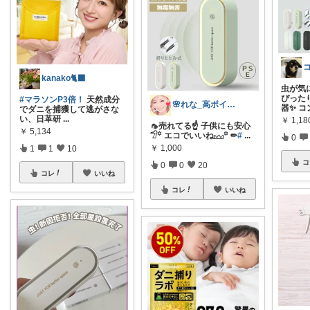
kanako🐈‍⬛
虫が気
ぴった
#マラソンP3倍！
天然成分
🌸れな_高ポイントday🛒♩◡̈*
器✨ コ
でダニを捕獲して逃がさな
い、日革研
...
￥
1,1
🦟売れてる☝️ 子供にも安心
￥
5,134
𓅿꙳ エコでいいね𓈊꙳ ✏︎
#
...
0
￥
1,000
1
1
10
コ
0
0
20
コレ
いいね
コレ
いいね