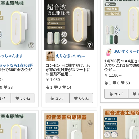
あいすくりーむ
いっちゃんまま
えりな@いいね100%バック💓
1点708円〜🔥4点
セットなら1点708円
コンセントに挿すだけ、わ
入で✨ これ1台で36
1台で360°全方位ガ
が家の虫対策がスマートに
位ガ
...
✨ 薬剤不使用
...
￥
1,180～
80～
￥
1,080～
1
0
53
0
28
1
0
14
コレ
レ
いいね
コレ
いいね