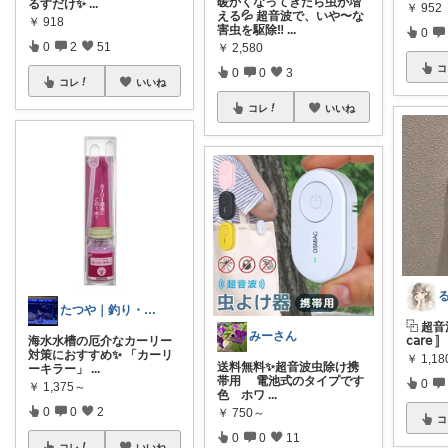
暖かくなってきたら虫が増
るすだけ✨
...
￥
952
える💦 超音波で、いや〜な
￥
918
害虫を駆除‼
...
0
0
2
51
￥
2,580
コ
0
0
3
コレ
いいね
コレ
いいね
る
たつや｜釣り・海水水槽・ダイエット中
⿻ 超音波
みーさん
海水水槽の厄介なカーリー
𝖼𝖺𝗋
対策におすすめ✨ 「カーリ
￥
1,1
送料無料✨️超音波虫除け携
ーキラー」
...
帯用 電池式のタイプです
0
￥
1,375～
色 ホワ
...
0
0
2
￥
750～
コ
0
0
11
コレ
いいね