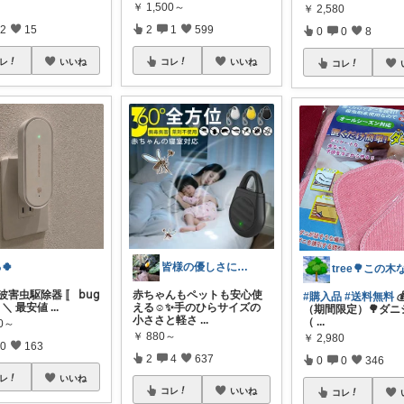
￥
1,500～
￥
2,580
2
15
2
1
599
0
0
8
レ
いいね
コレ
いいね
コレ
🍀
皆様の優しさに感謝です✨happyミルク
害虫駆除器 〚 𝖻𝗎𝗀
赤ちゃんもペットも安心使
#購入品
#送料無料

 〛 ＼ 最安値
...
える☺️✨手のひらサイズの
（期間限定）🌳ダニ
小ささと軽さ
...
（
...
80～
￥
880～
￥
2,980
0
163
2
4
637
0
0
346
レ
いいね
コレ
いいね
コレ