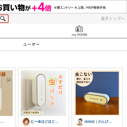
楽天トップへ
お知らせ
ユーザー
ともよ☆楽天ROOM
むー🌼ほどほど生活🌼
ゆゆゆ｜のんびり暮らしと外あそび