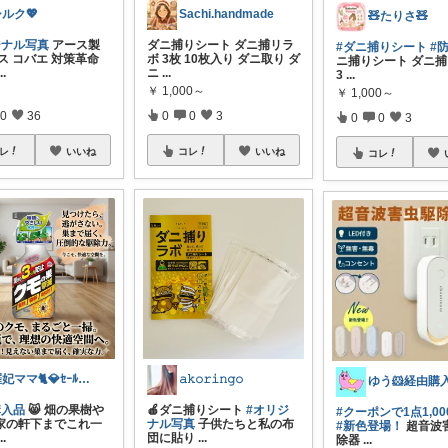
ルク💖
Sachi.handmade
🧸たりさ🧸
ジナル写真
アース製
ダニ捕りシート ダニ捕リラ
#ダニ捕りシート
#
ス コバエ 対策革命
ボ 3枚 10枚入り ダニ取り ダ
ニ捕りシート ダニ
...
ニ
...
3
...
￥
1,000～
￥
1,000～
0
36
0
0
3
0
0
3
レ
いいね
コレ
いいね
コレ
羅妃ママ🐈💎ｾｰﾙは毎回完走🏃
𝚊𝚔𝚘𝚛𝚒𝚗𝚐𝚘
購入品
😸 畑の果樹や
🍎ダニ捕りシート
#オリジ
#クーポンで1点1,0
家の軒下までこれ一
ナル写真
子供たちと私の布
#新色登場！
超音波
...
団に貼り
...
除器
...