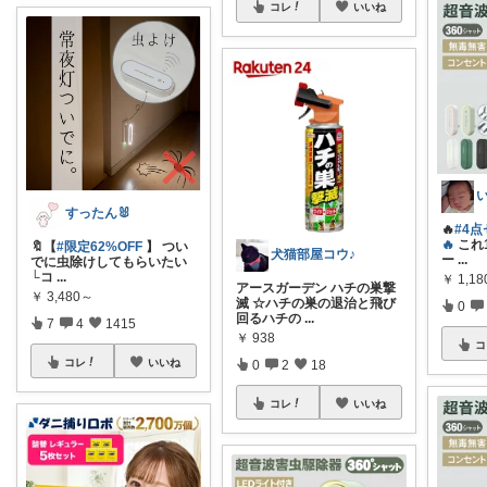
コレ
いいね
すったん🐰
🔥
#4点
🔥
これ
🔖【
#限定62%OFF
】 つい
犬猫部屋コウ♪
ー
...
でに虫除けしてもらいたい
└コ
...
￥
1,1
アースガーデン ハチの巣撃
￥
3,480～
滅 ☆ハチの巣の退治と飛び
0
回るハチの
...
7
4
1415
￥
938
コ
コレ
いいね
0
2
18
コレ
いいね