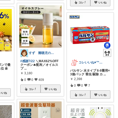
コレ
いいね
すず 難聴児のママ🦻
#感謝7/22
＼MAX62%OFF
コレいいね♥️™▶コレクションも見てね！
ポンで最
クーポン🔥配布／オイルス
位 🌼
プ
...
バルサン 水タイプ 6-8畳用×
￥
3,180
3個パック 害虫 駆除 カ
...
￥
2,398
0
0
409
0
0
7
コレ
いいね
いいね
コレ
いいね