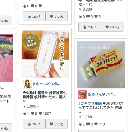
セントに
...
0
0
11
￥
3,380
0
0
5
コレ
いいね
いいね
コレ
いいね
まきっち🌿心地よい暮らし🌿
tree🌳この木なんの木🙆‍♀️🌳
☘️虫除け 超音波 超音波害虫
あめりん💎アパレル♡グルメ♡インテリア
P20倍
駆除器 蚊対策のために購入
シート
✨
...
#ゴキブリ駆除
✽SNSでバズ
￥
1,000～
っててこれにしてみた 詳細
...
1
0
1007
￥
1,168
1
0
443
コレ
いいね
いいね