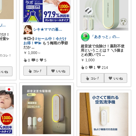
家電とうちゃん/2児のパパ✨️購入感謝！
シキ★ママの暮らし、キッズ
だけ！
「あきっと」の癒やし部屋！
対策✨
🌟💥💨
#セール中！今だけ
お得！💸💫
もう梅雨の季節
超音波で虫除け！薬剤不使
だか
...
用ということは？ ＼5個ま
￥
1,000～
とめ買いで1
...
のコレ！
￥
1,000
0
0
5
0
1
214
コレ
いいね
いいね
コレ
いいね