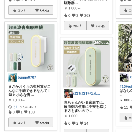
駆除器
...
￥
1,000～
コレ
いいね
コ
0
2
263
コレ
いいね
bunno0707
と
まさかおうちの虫対策がこ
#10%
んなに手軽できるなんて！
ぱなし
ぽけぽけ@1児のパパ
😭✨ 小さな害
...
...
￥
1,180～
￥
880
赤ちゃんがいる家庭では、
殺虫剤の使用に不安を感じ
そら
さんのコレ！
11
る方も多いので
...
0
1
138
￥
1,000
コ
コレ
いいね
0
2
24