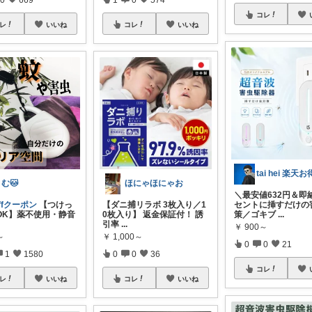
コレ
レ
いいね
コレ
いいね
む🐱
ほにゃほにゃお
＼最安値632円＆即
offクーポン
​【つけっ
【ダニ捕リラボ 3枚入り／1
セントに挿すだけの
OK】薬不使用・静音
0枚入り】 返金保証付！ 誘
策／ゴキブ
...
引率
...
￥
900～
～
￥
1,000～
0
0
21
1
1580
0
0
36
コレ
レ
いいね
コレ
いいね