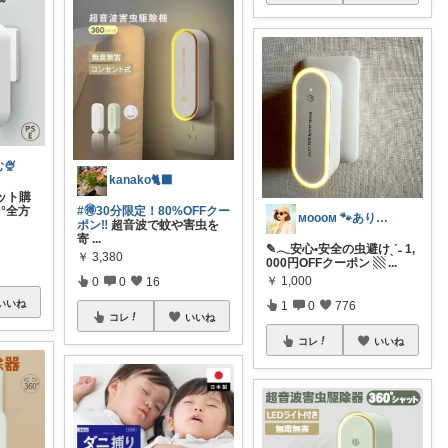
🍨
kanako🐈‍⬛
セット購
0°全方
#🉐30分限定！80%OFFクー
ᴍᴏᴏᴏᴍ 🐾ありがとうございます🐹
ポン‼️
超音波で蚊や害虫を
寄
...
✎𓂃安心•安全の虫避けˎˊ˗ 1,
￥
3,380
000円OFFクーポン ▧
...
￥
1,000
0
0
16
いいね
1
0
776
コレ
いいね
コレ
いいね