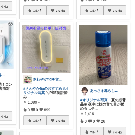
いいね
コレ
いいね
コレ
いいね
tai hei 楽天お得情報🉐
さわやかfig🍀食と暮らしを楽しむ
納！コン
害虫対
#さわやかfigのおすすめ
#オ
あっさ☀️暮らしをラクにする便利グッズ
リジナル写真
＼PSE認証済
み
...
#オリジナル写真
夏の必需
￥
1,080～
品☀️ 夜中に蚊の音で目が覚
める…そ
...
0
0
899
￥
1,416
いいね
コレ
いいね
0
0
26
コレ
いいね