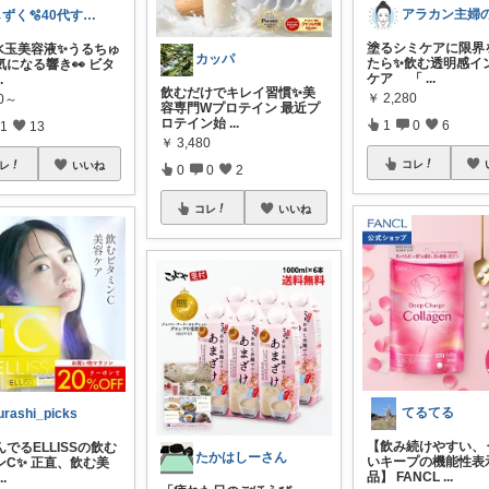
しずく🫧40代すっぴん美肌＆ダイエット
塗るシミケアに限界
水玉美容液✨️うるちゅ
カッパ
たら✨飲む透明感イ
気になる響き👀 ビタ
ケア 「
...
..
飲むだけでキレイ習慣✨美
￥
2,280
80～
容専門Wプロテイン 最近プ
ロテイン始
...
1
0
6
1
13
￥
3,480
コレ
レ
いいね
0
0
2
コレ
いいね
てるてる
urashi_picks
【飲み続けやすい、
でるELLISSの飲む
たかはしーさん
いキープの機能性表
ンC✨ 正直、飲む美
品】 FANCL
...
...