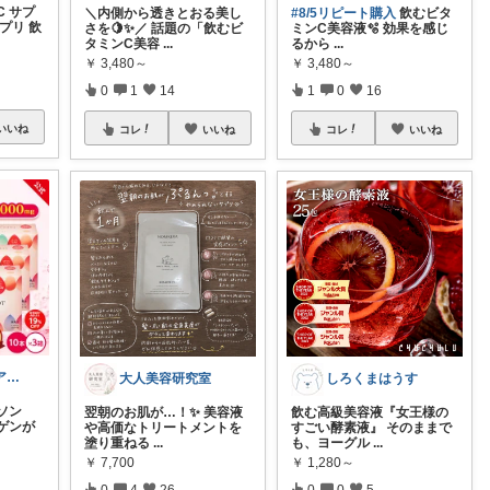
 サプ
＼内側から透きとおる美し
#8/5リピート購入
飲むビタ
プリ 飲
さを🍋✨／ 話題の「飲むビ
ミンC美容液🫧 効果を感じ
タミンC美容
...
るから
...
￥
3,480～
￥
3,480～
0
1
14
1
0
16
いいね
コレ
いいね
コレ
いいね
40代スキンケア研究ROOM
大人美容研究室
しろくまはうす
ソン
翌朝のお肌が…！✨ 美容液
飲む高級美容液『女王様の
ゲンが
や高価なトリートメントを
すごい酵素液』 そのままで
塗り重ねる
...
も、ヨーグル
...
￥
7,700
￥
1,280～
0
4
26
0
0
5