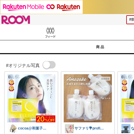
ROOM
Feed
商品
#オリジナル写真
cocoa@和菓子大好き
サファリ‎💐profileにてお礼