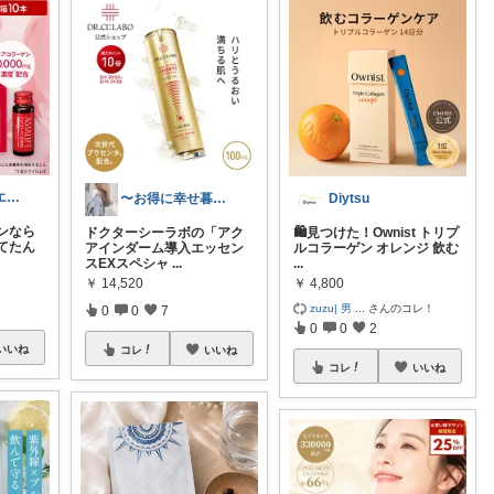
30代ハリ肌｜エイジングケアROOM
〜お得に幸せ暮らし〜
Diytsu
ンなら
ドクターシーラボの「アク
🛍️見つけた！Ownist トリプ
てたん
アインダーム導入エッセン
ルコラーゲン オレンジ 飲む
スEXスペシャ
...
...
￥
14,520
￥
4,800
zuzu| 男
...
さんのコレ！
0
0
7
0
0
2
いいね
コレ
いいね
コレ
いいね