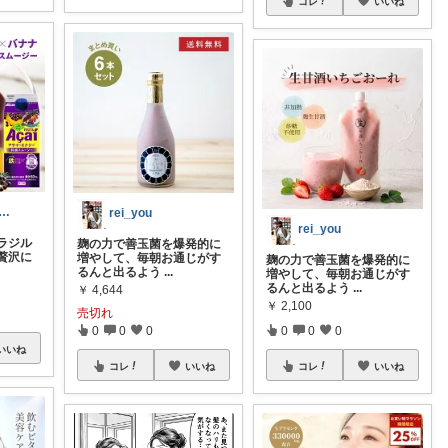
コレ
いいね
glove1医薬品登録販売者おすすめ
rei_you
rei_you
ラジル
麹の力で善玉菌を爆発的に
贅沢に
増やして、毎朝お通じがす
麹の力で善玉菌を爆発的に
るんと出るよう
...
増やして、毎朝お通じがす
るんと出るよう
...
￥
4,644
￥
2,100
売切れ
0
0
0
0
0
0
いいね
コレ
いいね
コレ
いいね