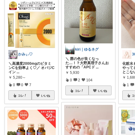
kiri｜ゆるネグ
かみぃ♡
＼ 唇の色が良くなっ
た…！？大野真理子さんお
＼高濃度2000mgのビタミ
化粧水
すすめの「APCド
...
ンCを効率よく♡／ オバジC
やって
イン
...
とこな
￥
5,930
￥
5,280～
￥
1,6
0
2
104
0
0
7
1
コレ
いいね
コレ
いいね
コ