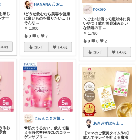
アラカン主婦の楽しく若見えエイジング✴︎
HANANA ◡̈ お節介おかんの厳選品
hokoro
を感じ
\どうせ飲むなら美容や健康
ンナー
に良いものを摂りたい…！/
​＼ごま×甘酒って絶対体に良
そんな
...
いやつ！飲む美容液みたい
な話題の甘
...
￥
1,000
￥
1,780
0
0
7
0
0
2
いいね
コレ
いいね
コレ
いいね
じゅんこ🌷お気に入り
あき🎶ずぼら上等✩日々の楽しみ方
うるお
💗肌のうるおい、飲んで整
示食
える時代🌹FANCLのコラー
【ママのご褒美タイム☕️✨】
ゲンサプリ
...
飲んでキレイを叶える魔法