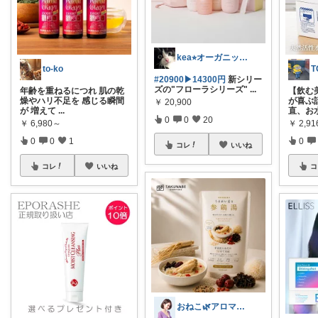
kea⭐︎オーガニックアイテム
to-ko
T
#20900▶︎14300円
新シリー
ズの"フローラシリーズ"
...
年齢を重ねるにつれ 肌の乾
【飲む
燥やハリ不足を 感じる瞬間
が喜ぶ
￥
20,900
が 増えて
...
直、お
0
0
20
￥
6,980～
￥
2,9
0
0
1
0
コレ
いいね
コレ
いいね
コ
おねこ🌿アロマサロンオーナーセラピスト