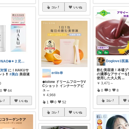
コレ
いいね
Do
💎NAO❀✦２児ママ⚑
飲む美容液！本場ブ
線対策
に！HAKUサ
eriiis𑁍
の濃厚なアサイーを
ント💊
#美白
美容液
使用した大人気
...
◆to/one ドリームフローラV
￥
3,471～
0
Cショット インナーケアビ
ュ
...
0
0
8
0
64
￥
4,968
コレ
レ
いいね
1
0
52
コレ
いいね