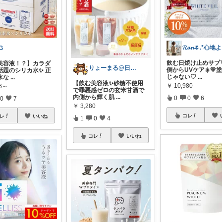

G
飲む日焼け止めサプ
美容液！？】カラダ
りょーまる@日用品×ファッション
側からUVケア☀️💛
話題のシリカ水✨ 正
じゃない♡
...
水な
...
【飲む美容液✨砂糖不使用
￥
10,980
16～
で罪悪感ゼロの玄米甘酒で
内側から輝く肌
...
0
0
6
0
7
￥
3,280
コレ
レ
いいね
1
0
4
コレ
いいね