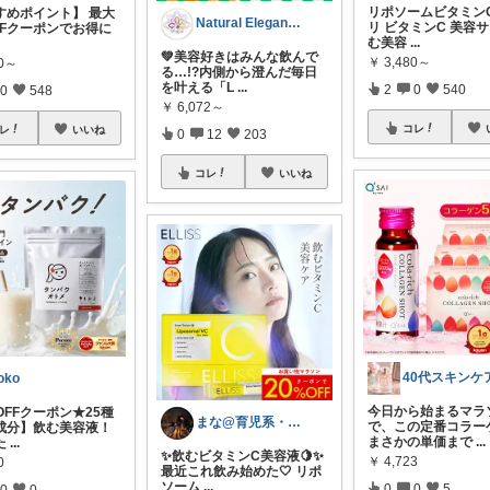
リポソームビタミンC
すめポイント】 最大
Natural Elegance169
リ ビタミンC 美容サ
FFクーポンでお得に
む美容
...
💚美容好きはみんな飲んで
￥
3,480～
80～
る…!?内側から澄んだ毎日
を叶える「L
...
2
0
540
0
548
￥
6,072～
コレ
レ
いいね
0
12
203
コレ
いいね
oko
今日から始まるマラ
OFFクーポン★25種
まな@育児系・産後ダイエットと美容
で、この定番コラー
成分】飲む美容液！
まさかの単価まで
...
た
...
✨飲むビタミンC美容液🍋✨
￥
4,723
0
最近これ飲み始めた🤍 リポ
ソーム
...
0
0
5
0
0