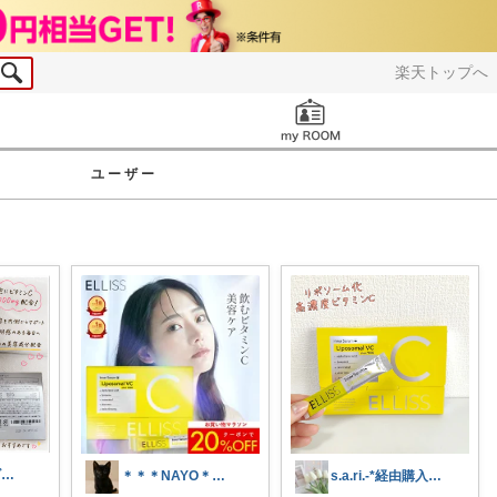
楽天トップへ
お知らせ
ユーザー
FTMA🌻キッズ⭐コスメ⭐フード
＊＊＊NAYO＊＊＊
s.a.ri.-*経由購入感謝です☺