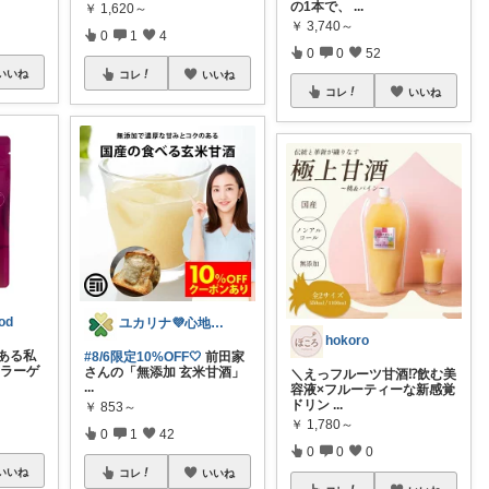
の1本で、
...
￥
1,620～
￥
3,740～
0
1
4
0
0
52
いいね
コレ
いいね
コレ
いいね
od
ユカリナ💜心地よい暮らしナチュラル🌿
hokoro
のある私
#8/6限定10%OFF🤍
前田家
コラーゲ
さんの「無添加 玄米甘酒」
​＼えっフルーツ甘酒⁉️飲む美
...
容液×フルーティーな新感覚
ドリン
...
￥
853～
￥
1,780～
0
1
42
0
0
0
いいね
コレ
いいね