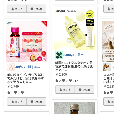
コレ
いいね
コ
Samiya｜美ボディトレーナー
韓国No.1！グルタチオン美
容液で透明感 夏の日焼け後
30代ハリ肌｜エイジングケアROOM
ケアに
...
￥
2,800
前に粒タイプのサプリ試し
コスパ
てみたけど、実は飲みやす
し粕汁
2
2
217
さで迷う人も多
...
に試し
￥
1,749
￥
2,92
コレ
いいね
1
0
8
0
コレ
いいね
コ