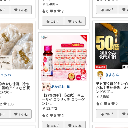
￥
3,480～
コレ
レ
いいね
0
0
7
コレ
いいね
きよさん
ツユシバ
💖✨ 驚くほどキレ
◎冷やし甘酒、冷や
あか@1m🎀
た私！💖✨ 最近、
、酒粕アイスなど 夏
ンドのプ
...
たい大
...
【27%OFF】【公式】 キュ
￥
2,580
5
ーサイ コラリッチ コラーゲ
ンシ
...
0
0
2
2
186
￥
12,772
コレ
レ
いいね
0
0
2
コレ
いいね