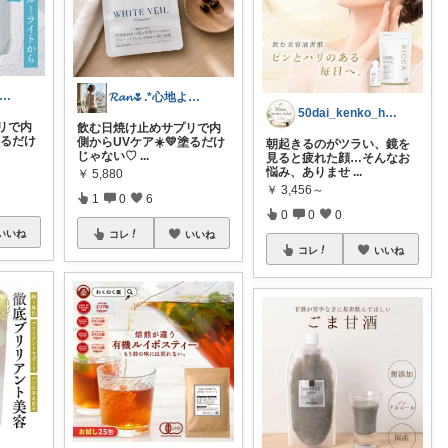
𝓪𝓷🌷.*心地よい空間
𝓡𝓪𝓷🌷.*心地よい空間
50dai_kenko_habit
リで内
飲む日焼け止めサプリで内
塗るだけ
側からUVケア☀️💛塗るだけ
朝起きるのがツラい、鏡を
じゃない♡
...
見ると疲れた顔…そんなお
悩み、ありませ
...
￥
5,880
￥
3,456～
1
0
6
0
0
0
いいね
コレ
いいね
コレ
いいね