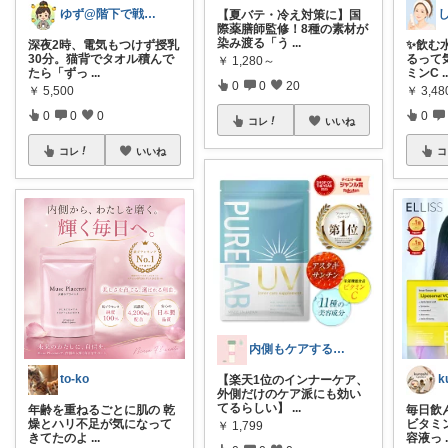
ゆず@階下で戦う主婦
【夏バテ・冷え対策に】国
際薬膳師監修！8種の素材が
染み渡る「う
...
深夜2時、電気もつけず授乳
✨️飲む
30分。猫背でタオル積んで
るって
￥
1,280～
たら「ずっ
...
ミンC
.
0
0
20
￥
5,500
￥
3,4
0
0
0
0
コレ
いいね
コレ
いいね
コ
内側もケアする美肌習慣ROOM
to-ko
k
【楽天1位のインナーケア、
外側だけのケア派にも効い
てるらしい】
...
年齢を重ねるごとに肌の 乾
毎日飲ん
燥とハリ不足が気になって
ビタミ
￥
1,799
きてたのよ
...
容液っ