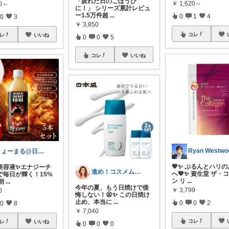
「疲れた日のごほうび
￥
1,620～
80～
に！」 シリーズ累計レビュ
ー1.5万件超
...
0
1
4
0
3
￥
3,850
コレ
レ
いいね
0
0
5
コレ
いいね
Ryan Westwo
りょーまる@日用品×ファッション
💖✨ ぷるんとハリ
美容液✨エナジーチ
進め！コスメムスメ！アラフォー美容の鬼
へ💖✨ 資生堂 ザ・
で毎日が輝く！15%
ン リ
...
朝
...
今年の夏、もう日焼けで後
￥
3,799
0
悔しない！😫✨ この日焼け
止め、本当に
...
0
0
2
0
8
￥
7,040
コレ
レ
いいね
0
0
0