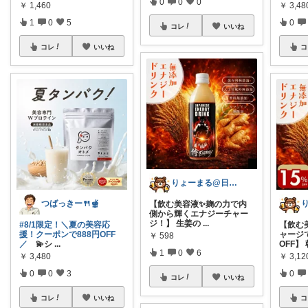
0
0
0
￥
1,460
￥
3,4
1
0
5
0
コレ
いいね
コレ
いいね
コ
りょーまる@日用品×ファッション
つばっきー🍴🫕
【飲む美容液✨麹の力で内
側から輝くエナジーチャー
ジ！】 生姜の
...
#8/1限定！＼夏の美容応
【飲む
援！クーポンで888円OFF
ャージ
￥
598
／
💫シ
...
OFF】 
1
0
6
￥
3,480
￥
3,12
0
0
3
0
コレ
いいね
コレ
いいね
コ