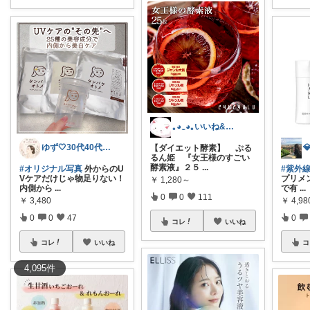
｡⁠◕⁠‿⁠◕⁠｡いいね&経由購入感謝♥
ゆず🤍30代40代の肌悩み解決美容🍀
【ダイエット酵素】 ぷる
るん姫 『女王様のすごい
酵素液』２５
...
#オリジナル写真
外からのU
#紫外
Vケアだけじゃ物足りない！
プリメ
￥
1,280～
内側から
...
で有
...
0
0
111
￥
3,480
￥
4,98
0
0
47
0
コレ
いいね
コレ
いいね
コ
4,095
件