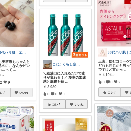
30代ハリ肌｜エイジングケアROOM
正直、飲むコラーゲ
も美容液もちゃんと
こね : くらし定番手帖🏎️💄🍳
どれも同じかと思っ
るのに、なんかピン
ですけど甘かっ
...
い…って
...
＼給油口に入れるだけで走
￥
4,104～
80～
りが変わる！／ 愛車の加速
感と燃費を蘇
...
0
0
2
2
9
￥
3,980
コレ
レ
いいね
0
0
1
コレ
いいね