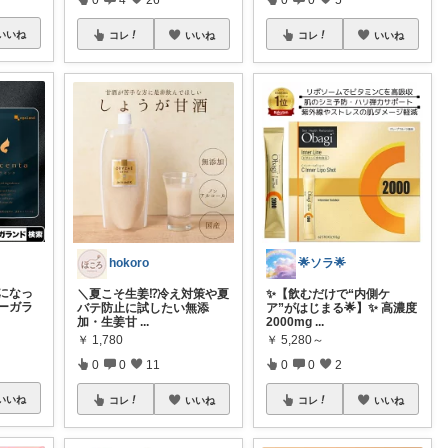
いいね
コレ
いいね
コレ
いいね
hokoro
🌟ソラ🌟
イになっ
​＼夏こそ生姜⁉️冷え対策や夏
✨【飲むだけで“内側ケ
オーガラ
バテ防止に試したい無添
ア”がはじまる🌟】✨ 高濃度
加・生姜甘
...
2000mg
...
￥
1,780
￥
5,280～
0
0
11
0
0
2
いいね
コレ
いいね
コレ
いいね