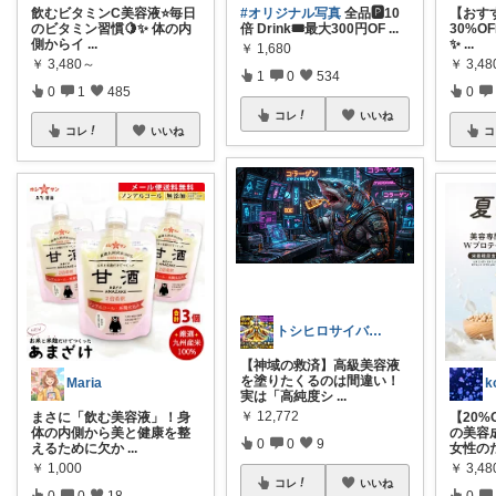
飲むビタミンC美容液⭐️毎日
#オリジナル写真
全品🅿️10
【おす
のビタミン習慣🍋✨ 体の内
倍 Drink🎟最大300円OF
...
30%O
側からイ
...
✨
...
￥
1,680
￥
3,480～
￥
3,4
1
0
534
0
1
485
0
コレ
いいね
コレ
いいね
コ
トシヒロサイバー美容×ギアでQOL超越
【神域の救済】高級美容液
を塗りたくるのは間違い！
Maria
k
実は「高純度シ
...
￥
12,772
まさに「飲む美容液」！身
【20%
体の内側から美と健康を整
の美容
0
0
9
えるために欠か
...
女性の
￥
1,000
￥
3,48
コレ
いいね
0
0
18
0