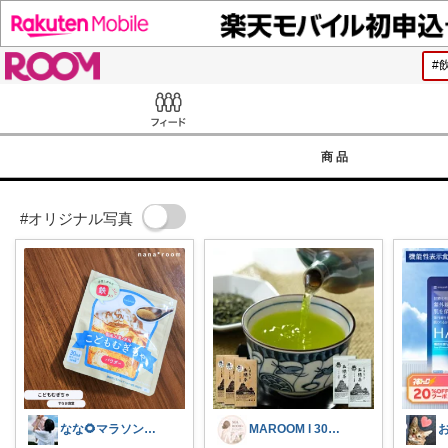
ROOM
Feed
商品
#オリジナル写真
なな🌻マラソンまとめコレ作成中✨️
MAROOM l 30代の愛用品🧡