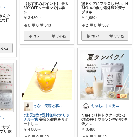
【おすすめポイント】 最大
塗るケアにプラスしたい、H
Natural Elegance169
30%OFFクーポンでお得に
AKUAの飲む紫外線対策サ
✨
...
プリ☀️
...
飲んで
￥
3,480～
￥
1,980～
だ毎日
0
0
543
2
0
567
コレ
いいね
コレ
いいね
いいね
さな 美容と暮らし
ちゃむ。│１男２女＋🐶のふっくらママ
#楽天1位
#送料無料
#オリジ
＼8/4より神トククーポン2
FTMA🌻キッズ⭐コスメ⭐フード
ナル写真
美容と健康をサポ
0%OFF！マラソン中がお得
ートし
...
🌸／
...
 サプ
￥
4,060～
￥
3,480
プリ 飲
0
0
13
0
1
49