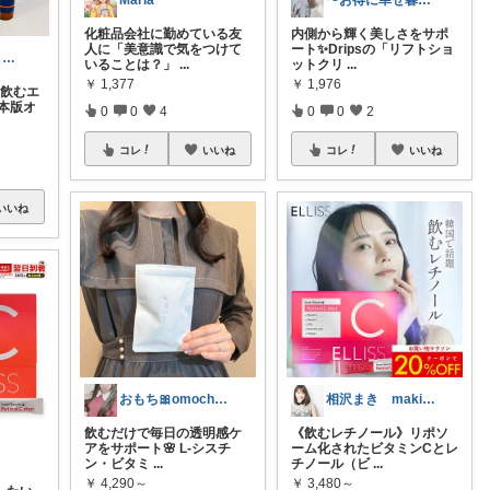
Maria
〜お得に幸せ暮らし〜
化粧品会社に勤めている友
内側から輝く美しさをサポ
人に「美意識で気をつけて
ート✨Dripsの「リフトショ
めめ’sセレクト🇰🇷韓国通のおすすめ
いることは？」
...
ットクリ
...
￥
1,377
￥
1,976
 飲むエ
本版オ
0
0
4
0
0
2
コレ
いいね
コレ
いいね
いいね
おもち🎀omochi_lifeblog
相沢まき maki_aizawa0414
飲むだけで毎日の透明感ケ
《飲むレチノール》リポソ
アをサポート🌸 L-シスチ
ーム化されたビタミンCとレ
ン・ビタミ
...
チノール（ビ
...
￥
4,290～
￥
3,480～