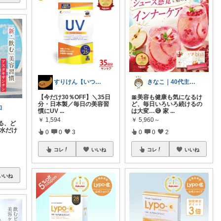
すりけん【いつもありがとう😊】
きなこ｜40代主婦の暮らしラクメモ
【今だけ30％OFF】＼35日
🎀美容も健康も気になるけ
分・日本製／毎日の美容習
ど、毎日いろいろ続けるの
和
慣にUV
...
は大変…😅 家
...
￥
1,594
￥
5,960～
る、ど
粧水だけ
0
0
3
0
0
2
コレ
いいね
コレ
いいね
いいね