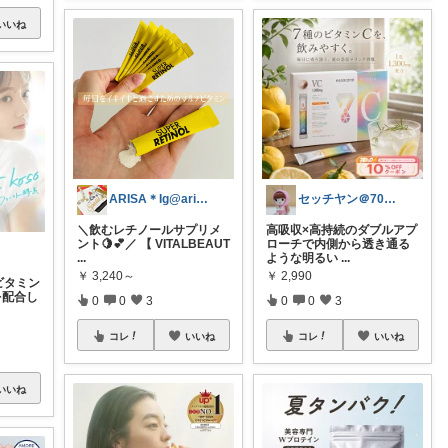
いいね
ARISA＊Ig@arishan0630
セッチヤン＠70代からの美容
＼飲むレチノールサプリメ
高吸収×高持続のダブルアプ
ント🍋💕／ 【 VITALBEAUT
ローチで内側から透き通る
...
ような明るい
...
￥
3,240～
￥
2,990
ビタミン
を配合し
0
0
3
0
0
3
コレ
いいね
コレ
いいね
いいね