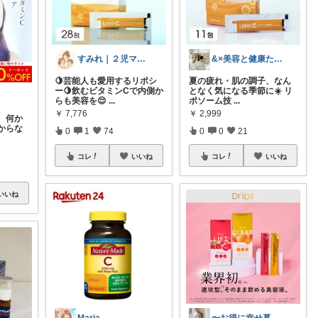
すみれ｜２児ママの推しアイテム
&×美容と健康たまにスイーツ
🍋芸能人も愛用するリポシ
夏の疲れ・肌の調子、なん
ー🍋飲むビタミンCで内側か
となく気になる季節に☀️ リ
らも美容を😌
...
ポソーム技
...
￥
7,776
￥
2,999
、何か
からな
0
1
74
0
0
21
コレ
いいね
コレ
いいね
いいね