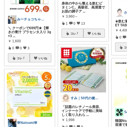
身体の中から整える飲むビ
タミンC。高吸収、高浸透で
お肌の調子ア
...
か
￥
3,960～
みーチョコちゃん☆充実した日々
☀️飲む
1
0
13
ET T
＼ クーポンで699円★【輝
￥
4,40
きの青汁 プラセンタ入り 3g
コレ
いいね
×3
...
0
￥
1,600
コ
0
0
3
コレ
いいね
すみ｜50代の健康と暮らし
「話題のレチノール美容、
インナーケアで手軽に美味
しく取り入れら
...
￥
1,998
韓国No
🌸Natsumi🌸
容液で
0
0
9