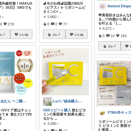
紫外線対策！HAKUA
🍎今がお得🍎話題のBIUS
）30日】 SNSでも
（ビアス）✨ リポソームビ
タミンC×
...
💚美容好きはみんな
80～
￥
5,960～
る…!?内側から澄ん
を叶える「L
...
0
278
0
0
77
￥
6,072～
レ
いいね
コレ
いいね
0
10
183
コレ
なあむん 〜ご購入感謝！
s.a.ri.-*経由購入感謝です☺
いUVケア派はチェッ
#8/5リピート購入
飲むビタ
みて☀️ 飲むだけで内
ミンC美容液🫧 効果を感じ
紫
...
るから
...
リポソームビタミンC
9
￥
3,480～
リ ビタミンC 美容サ
む美容
...
0
7
1
0
12