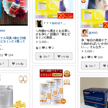
＊＊＊NAYO＊＊＊
omo
＼内側から透きとおる美し
あやの
さを🍋✨／ 話題の「飲むビ
タミンC美容
...
ジナル写真
#飲む日焼
🍋「毎日の美容ケア
#ビタミンC
#買って
￥
3,480～
ら始めればいいか分
...
い…」そんな方
...
0
0
2
86～
￥
3,480～
12
104
コレ
いいね
0
9
104
レ
いいね
コレ