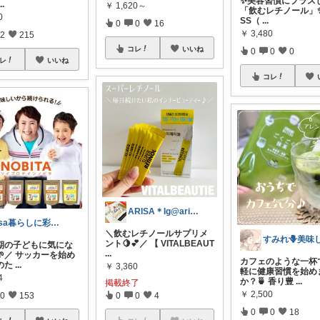
✨美容習慣にプラス
...
￥
1,620～
「飲むレチノール」✨ 
0
SS（
...
0
0
16
￥
3,480
2
215
コレ
いいね
0
0
0
レ
いいね
コレ
ARISA＊Ig@arishan0630
esa暮らしに彩りを♡
＼飲むレチノールサプリメ
ント🍋💕／ 【 VITALBEAUT
期の子どもに気にな
...
🌱／ サッカーを始め
カフェのような一杯
のた
...
￥
3,360
軽に健康習慣を始め
4
か？🍵 香り豊
...
掲載終了
￥
2,500
0
153
0
0
4
0
0
18