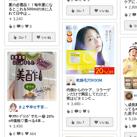
ケアに
夏の必需品！！毎年夏にな
￥
2,80
るとこれを500mlの水に入
コレ
いいね
れて日中は
...
2
￥
3,240
コ
0
0
0
コレ
いいね
乾燥毛穴ROOM
内側からのケア、コラーゲ
ンだけで満足してたけど、
実はビタミンC
...
￥
3,480～
＼成長
きよ🌹幸せ🎐皆様のお心遣いに感謝💖
ってる
0
0
9
た息子
🌹ｱｻｲｰﾌﾞﾚﾝﾄﾞでたー😆 20%
￥
5,18
off価格♡選べる4本
...
コレ
いいね
￥
3,450
1
0
6
464