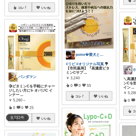
コ
コレ
いいね
pome💎愛犬と推し活とお洋服4日up
#リピ
#オリジナル写真
💐
【市民薬局】『高濃度ビタ
ミンCサプ
...
パンダマン
￥
3,240
＼高濃度
ンCを
0
0
55
🍋ビタミンCを手軽にチャー
イン
...
ジしたい方に✨ オバジC イ
￥
5,2
ンナー
...
コレ
いいね
￥
5,280～
0
0
0
25
コ
9,031
件
コレ
いいね