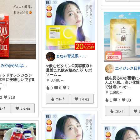
まな@育児系・産後ダイエットと美容
まみや@がんばりすぎない毎日を。
✨飲むビタミンC美容液🍋✨
エイジレス日
最近これ飲み始めた🤍 リポ
ソーム
...
ラッドオレンジ🍊ジ
鏡を見るのが憂鬱に
本当に美味しいです‼︎
￥
3,480～
んより感… 高い化
一
...
では追いつか
...
0
0
7
7
￥
1,680～
2
318
コレ
いいね
1
7
80
レ
いいね
コレ