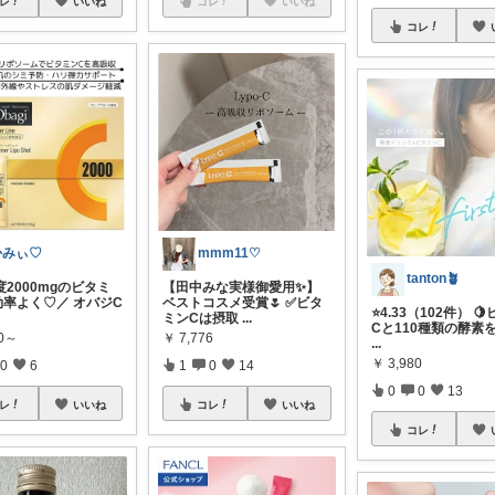
レ
いいね
コレ
いいね
コレ
かみぃ♡
mmm11♡
tanton🪴
2000mgのビタミ
【田中みな実様御愛用✨】
効率よく♡／ オバジC
ベストコスメ受賞🌷 ✅ビタ
⭐4.33（102件） 
ミンCは摂取
...
Cと110種類の酵素
80～
￥
7,776
...
￥
3,980
0
6
1
0
14
0
0
13
レ
いいね
コレ
いいね
コレ