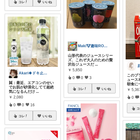
コレ
いいね
Maki🐮趣味ROOM
山形代表のジュースシリー
ズ、これぞ大人のための贅
沢缶ジュースだ
...
￥
5,850
Akari🍀ドキ止まのお部屋💖
このブ
0
0
3
ュース
👯：最近、エアコンのせい
朝食に
でお肌が砂漠化してて超絶
コレ
いいね
￥
5,36
気になるんだけ
...
￥
2,080
0
0
0
16
コ
コレ
いいね