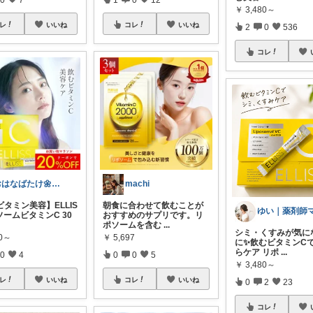
￥
3,480～
レ
いいね
コレ
いいね
2
0
536
コレ
おはなばたけ🌼低浮上で再開🙇‍♀️
machi
タミン美容】ELLIS
朝食に合わせて飲むことが
ゆい｜薬剤師
ソームビタミンC 30
おすすめのサプリです。リ
ポソームを含む
...
シミ・くすみが気に
80～
￥
5,697
に✨飲むビタミンC
らケア リポ
...
0
4
0
0
5
￥
3,480～
レ
いいね
コレ
いいね
0
2
23
コレ