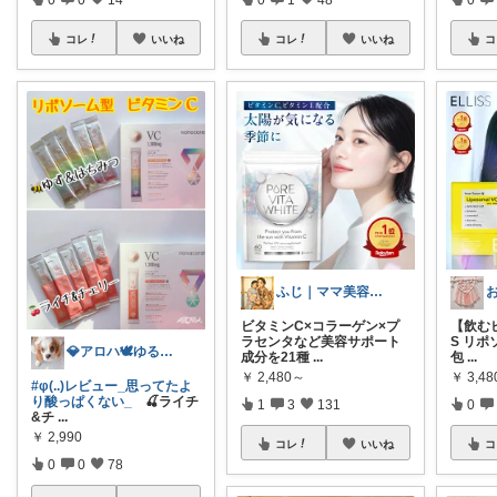
コレ
いいね
コレ
いいね
コ
ふじ｜ママ美容と健康ROOM
ビタミンC×コラーゲン×プ
【飲むビ
ラセンタなど美容サポート
S リポ
💎アロハ🕊️ゆる無添加🔥身体に優し
成分を21種
...
包
...
￥
2,480～
￥
3,4
#φ(..)レビュー_思ってたよ
り酸っぱくない_
🍒ライチ
1
3
131
0
&チ
...
￥
2,990
コレ
いいね
コ
0
0
78