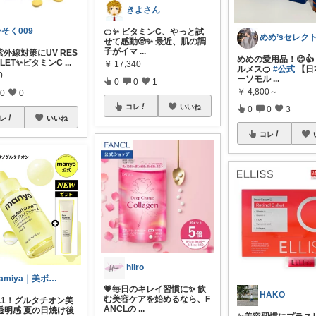
きよさん
そく009
🍊✨ ビタミンC、やっと試
せて感動🥺✨ 最近、肌の調
子がイマ
...
紫外線対策にUV RES
めめの愛用品！😊👍
ABLET✨ビタミンC
...
￥
17,340
ルメス🍊
#公式
【日
0
ーソモル
...
0
0
1
￥
4,800～
0
0
コレ
いいね
0
0
3
レ
いいね
コレ
hiiro
Samiya｜美ボディトレーナー
💗毎日のキレイ習慣に✨ 飲
HAKO
む美容ケアを始めるなら、F
.1！グルタチオン美
ANCLの
...
透明感 夏の日焼け後