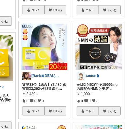
コレ
いいね
コレ
いいね
いいね
[Rank🎀DEAL]毎日コレ＠ano
tanton🪴
🏆第33位【総合】¥3,480 🚀
⭐4.62 (452件) ✨15000mg
ママ
実質¥3,202✨計8%還元
...
の高配合NMNと美容
...
￥
3,480～
￥
1,000～
なる人
で内側か
0
0
3
0
0
8
コレ
いいね
コレ
いいね
いいね