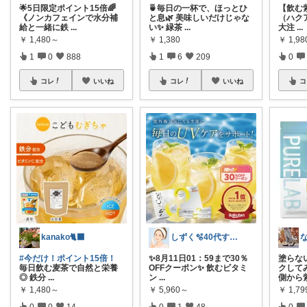
🌟5日限定ポイント15倍🌈
🍵毎日の一杯で、ほっとひ
【飲む
《ノンカフェインで水分補
と息🌿 美味しいだけじゃな
（ハクア
給と一緒に鉄
...
い✨ 緑茶
...
大注
...
￥
1,480～
￥
1,380
￥
1,9
1
0
888
1
6
209
0
コレ
いいね
コレ
いいね
コ
kanako🐈‍⬛
しずく🫧40代すっぴん美肌＆ダイエット
#今だけ！ポイント15倍！
✨8月11日01：59まで30％
塗らな
毎日飲む麦茶で自然と栄養
OFFクーポン✨ 飲むビタミ
クして
◎ 鉄分
...
ン
...
側から
￥
1,480～
￥
5,960～
￥
1,79
0
0
14
0
1
48
0