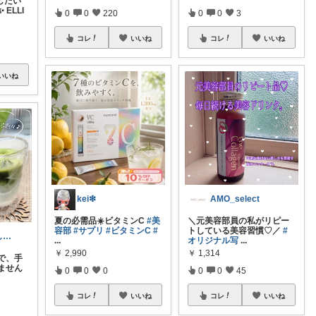
したい
ELLI
0
0
220
0
0
3
コレ
いいね
コレ
いいね
いいね
kei❇︎
AMO_select
夏の必需品☀️ビタミンC
#美
＼元美容部員の私がリピー
容部
#サプリ
#ビタミンC
#
トしている美容習慣♡／
#
すみれ🪻美味しいもので豊かな生活
...
オリジナル写
...
￥
2,990
￥
1,314
で、手
ません
0
0
0
0
0
45
コレ
いいね
コレ
いいね