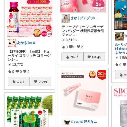
まゆ│プチプラ×ご褒美スイーツ
ディープチャージ コラーゲ
ン パウダー 機能性表示食品
ファン
...
T
￥
3,510～
あか@1m🎀
#オリ
0
0
2
け止め
【27%OFF】【公式】 キュ
よかっ
ーサイ コラリッチ コラーゲ
コレ
いいね
￥
1,5
ンシ
...
￥
12,772
0
0
0
2
コ
コレ
いいね
☆yu.n☆好きなものに癒されたい☆