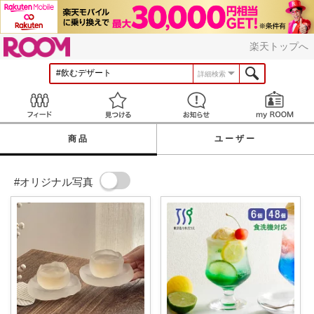
ROOM
楽天トップへ
詳細検索
Feed
見つける
お知らせ
商品
ユーザー
#オリジナル写真