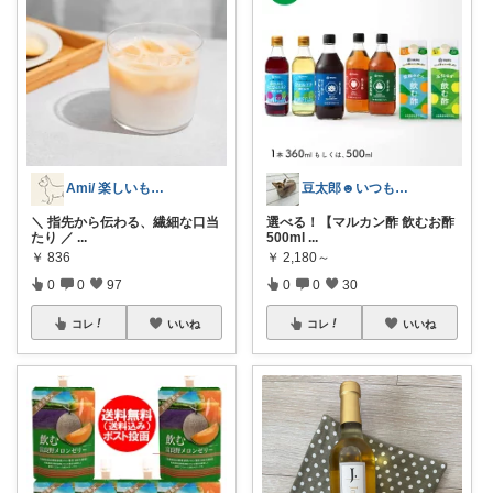
Ami/ 楽しいもの美味しいもの
豆太郎☻いつもありがとう\♡/
​＼ 指先から伝わる、繊細な口当
選べる！【マルカン酢 飲むお酢
たり ／
...
500ml
...
￥
836
￥
2,180～
0
0
97
0
0
30
コレ
いいね
コレ
いいね