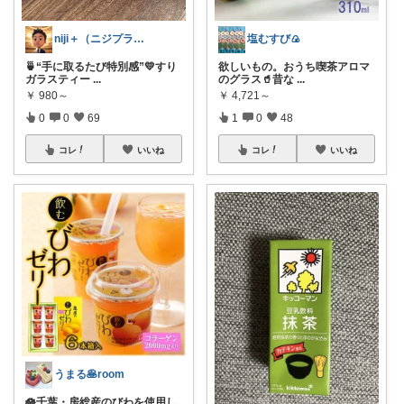
niji＋（ニジプラス）感謝しています
塩むすび🍙
🍵“手に取るたび特別感”💛すり
欲しいもの。おうち喫茶アロマ
ガラスティー
...
のグラス🥤昔な
...
￥
980～
￥
4,721～
0
0
69
1
0
48
コレ
いいね
コレ
いいね
うまる🥞room
🪷千葉・房総産のびわを使用し