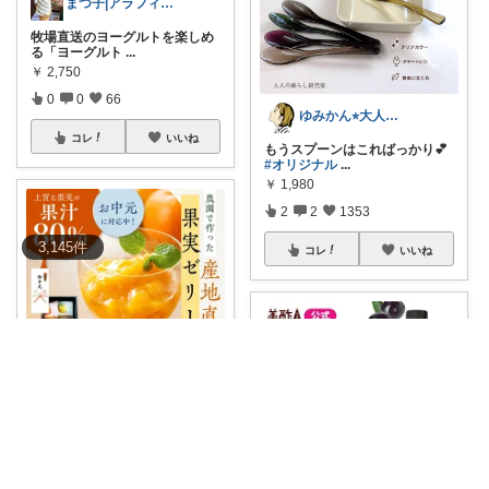
まつ子|アラフィフ主婦のときめくモノ
牧場直送のヨーグルトを楽しめ
る「ヨーグルト
...
￥
2,750
0
0
66
ゆみかん⭐︎大人の暮らし研究室
コレ
いいね
もうスプーンはこればっかり💕
#オリジナル
...
￥
1,980
2
2
1353
3,145
件
コレ
いいね
紅茶ROOM!
✨🍓家族のおやつにぴったり！
安心感がすごい
...
￥
2,980～