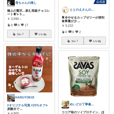
母ちゃんの推し
ととのえさんの健やか手帖
極上の贅沢…飲む高級チョコレ
ート🍫✨ S
...
🍍冷やせるカップゼリーが便利
￥
3,590～
食事量が少
...
0
0
17
￥
5,232
0
0
2
コレ
いいね
コレ
いいね
HARUYOKOI
めいど@丁寧暮らし✨️
#オリジナル写真
#25%オフ✨
炭酸水で
...
ココア味のソイプロテイン、ほ
￥
4,800