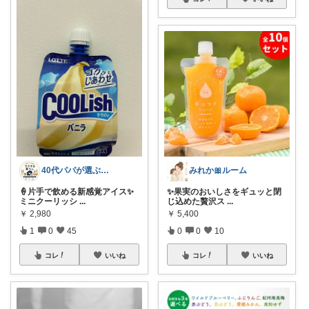
40代パパが選ぶ 毎日がラクになる暮らし
みれか🎀ルーム
🍦片手で飲める新感覚アイス✨
✨果実のおいしさをギュッと閉
ミニクーリッシ
...
じ込めた贅沢ス
...
￥
2,980
￥
5,400
1
0
45
0
0
10
コレ
いいね
コレ
いいね