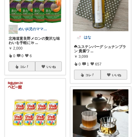
めい|4児のママおすすめ
はな
北海道富良野メロンの贅沢な味
わいを手軽に🍈
...
☘️ユステンバーグ シュナンブラ
￥
2,000
ン 貴腐ワ
...
0
0
6
￥
3,099
0
1
657
コレ
いいね
コレ
いいね