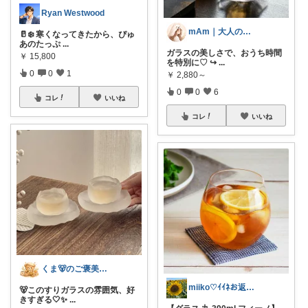
Ryan Westwood
mAm｜大人のご褒美セレクト
🥛❄️ 寒くなってきたから、ぴゅ
あのたっぷ
...
ガラスの美しさで、おうち時間
￥
15,800
を特別に♡ ↪
...
0
0
1
￥
2,880～
0
0
6
コレ
いいね
コレ
いいね
くま🐻のご褒美ROOM🍯
miiko♡ｲｲﾈお返し遅れ気味です🙏
🐻このすりガラスの雰囲気、好
きすぎる🤍✨
...