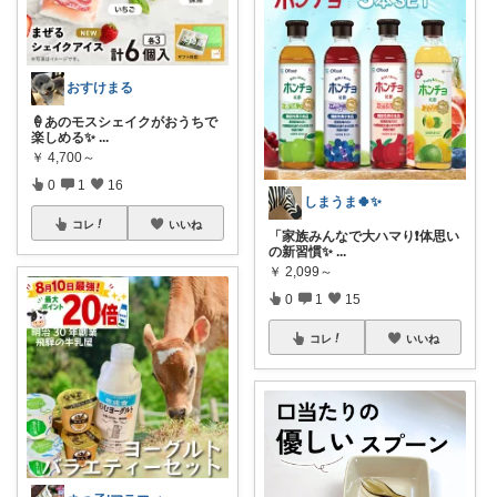
おすけまる
🍦あのモスシェイクがおうちで
楽しめる✨
...
￥
4,700～
0
1
16
しまうま🍀✨
コレ
いいね
「家族みんなで大ハマり❗️体思い
の新習慣✨
...
￥
2,099～
0
1
15
コレ
いいね