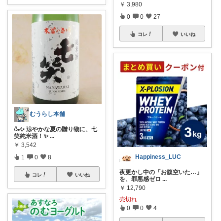
￥
3,980
0
0
27
コレ
いいね
むうらし本舗
🍶✨ 涼やかな夏の贈り物に、七
笑純米酒！✨
...
￥
3,542
Happiness_LUC
1
0
8
夜更かし中の「お腹空いた…」
コレ
いいね
を、罪悪感ゼロ
...
￥
12,790
売切れ
0
0
4