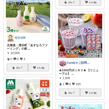
コレ
いいね
ゼロ100
北海道・清水町「あすなろファ
ーミング」の飲
...
￥
10,000
0
0
3
Candy✨ご訪問・経由購入に日々感謝✨
コレ
いいね
★1000円ポッキリ★ 【リニュ
ーアル】
...
￥
1,000
1
0
285
コレ
いいね