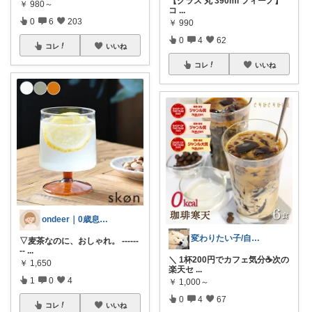
【グラス 丸 390ml フィーノ】
￥
980～
コ
...
0
6
203
￥
990
0
4
62
コレ
いいね
コレ
いいね
ondeer｜0歳息子との日々🌱
変わりたい子/自分で自分を幸せにする
▽麦茶なのに、おしゃれ。 ------
--
...
＼ 1杯200円でカフェ気分☕️次の
￥
1,650
楽天セ
...
1
0
4
￥
1,000～
0
4
67
コレ
いいね