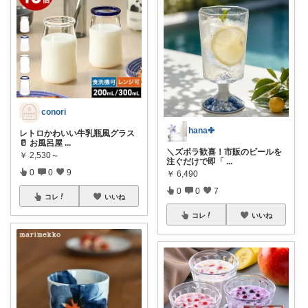
conori
hana✤
レトロかわいい牛乳瓶風グラス
🥛 お風呂屋
...
＼ズボラ歓喜！市販のビールを
￥
2,530～
注ぐだけで即「
...
0
0
9
￥
6,490
0
0
7
コレ
いいね
コレ
いいね