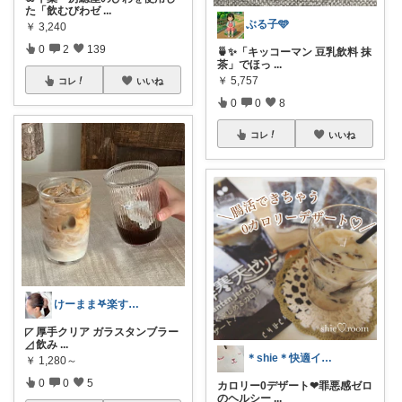
た「飲むびわゼ
...
ぶる子🩵
￥
3,240
0
2
139
🍵✨「キッコーマン 豆乳飲料 抹
茶」でほっ
...
￥
5,757
コレ
いいね
0
0
8
コレ
いいね
けーまま𖤐楽する家づくり☀︎*.｡
◸ 厚手クリア ガラスタンブラー
◿ 飲み
...
＊shie＊快適インテリア＆雑貨グッズ
￥
1,280～
0
0
5
カロリー0デザート❤︎罪悪感ゼロ
のヘルシー
...