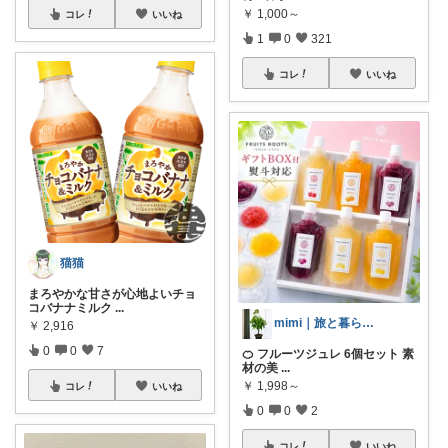
￥
1,000～
コレ
いいね
1
0
321
コレ
いいね
猫猫
まろやかな甘さが心地よいチョ
コバナナミルク
...
mimi｜旅と暮らし ✈️🌿
￥
2,916
0
0
7
🍊 フルーツジュレ 6個セット 素
材の美
...
￥
1,998～
コレ
いいね
0
0
2
コレ
いいね