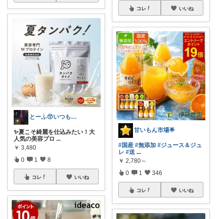
コレ
いいね
とーふ😚いつもご購入感謝です🙇
甘いもん市場🌟
✨夏こそ綺麗を仕込みたい！大
人気の美容プロ
...
#国産
#無添加
#ジュース＆ジュ
￥
3,480
レ
#送
...
0
1
8
￥
2,780～
0
1
346
コレ
いいね
コレ
いいね