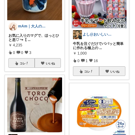
mAm｜大人のご褒美セレクト
よし@おいしいもの大好き
お気に入りのマグで、ほっとひ
と息♡ ↪︎【
...
牛乳を注ぐだけでパパッと簡単
￥
4,235
に作れる極上の
...
0
0
3
￥
1,000
0
1
16
コレ
いいね
コレ
いいね