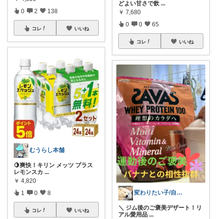
どよい甘さで飲
...
0
2
138
￥
7,680
0
0
65
コレ
いいね
コレ
いいね
むうらし本舗
🍋爽快！キリン メッツ プラス
レモンスカ
...
￥
4,820
変わりたい子/自分で自分を幸せにする
1
0
8
＼ ジム後のご褒美デザート！リ
コレ
いいね
アル愛用品
...